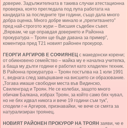
доверие. Задължителната в такива случаи атестационна
проверка, която прегледала под лупа работата на
кандидата за последните три години, също дала много
добра оценка. Много добре минало и „препитването”
пред най-строгото жури – Висшия съдебен съвет.
„Вярвам, че ще оправдая доверието и Районна
прокуратура – Троян ще бъде давана за пример”,
коментира пред Т21 новият районен прокурор.
ГЕОРГИ АРГИРОВ Е СОФИЯНЕЦ
с македонски корени;
от обикновено семейство – майка му е начална учителка,
а баща му дълги години е работил като хладилен техник.
В Районна прокуратура – Троян постъпва на 1 юли 1991
г., веднага след завършване на висшето си образование.
„Тогава имаше свободни места във Видинско,
Свиленград и Троян. Не се колебах, защото много
обичам Балкана, избрах Троян, за който само бях чувал,
но не бях идвал никога и вече 19 години съм тук”,
сподели г-н Аргиров, признавайки, че вече се смята за
натурализиран троянец.
НОВИЯТ РАЙОНЕН ПРОКУРОР НА ТРОЯН
заяви, че е