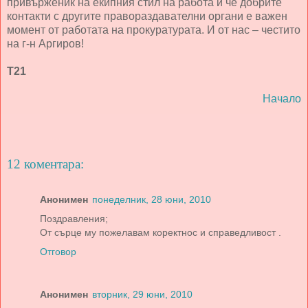
привърженик на екипния стил на работа и че добрите
контакти с другите правораздавателни органи е важен
момент от работата на прокуратурата. И от нас – честито
на г-н Аргиров!
Т21
Начало
12 коментара:
Анонимен
понеделник, 28 юни, 2010
Поздравления;
От сърце му пожелавам коректнос и справедливост .
Отговор
Анонимен
вторник, 29 юни, 2010