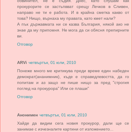
обвинител, не е съдия. Днес, като слушам как
прокурорите се застъпвват срещу Лечков в Сливен,
направо не ти е работа. И в крайна сметка какво от
това? Нищо, върнаха му правата, като кмет нали?
А пък държавмата ни се казва България, някой ако не
знае да му припомня. Не мога да си обясня препирните
ви.
Отговор
ARVi
четвъртък, 01 юли, 2010
Понеже много ме критикува преди време един набеден
демократ(ананимник), къде е справедлевостта, да го
попитам и аз защо не пише нищо за пред "строгия
поглед на прокурора" Или се плаши"
Отговор
Анонимен
четвъртък, 01 юли, 2010
Хайде да видим сега новия прокурор, дали ще се
занимае с изчезналите картини от изложението...