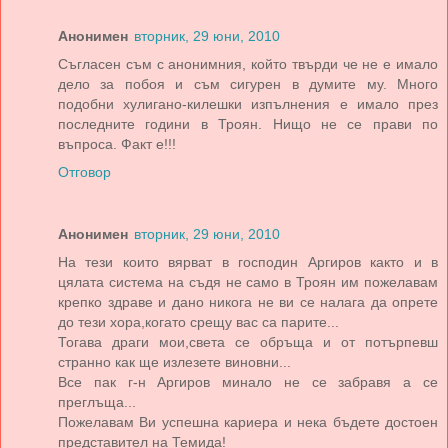
Анонимен
вторник, 29 юни, 2010
Съгласен съм с анонимния, който твърди че не е имало
дело за побоя и съм сигурен в думите му. Много
подобни хулигано-килешки изпълнения е имало през
последните години в Троян. Нищо не се прави по
въпроса. Факт е!!!
Отговор
Анонимен
вторник, 29 юни, 2010
На тези които вярват в господин Аргиров както и в
цялата система на съдя не само в Троян им пожелавам
крепко здраве и дано никога не ви се налага да опрете
до тези хора,когато срещу вас са парите...
Тогава драги мои,света се обръща и от потърпевш
странно как ще излезете виновни...
Все пак г-н Аргиров минало не се забравя а се
преглъща...
Пожелавам Ви успешна кариера и нека бъдете достоен
представител на Темида!