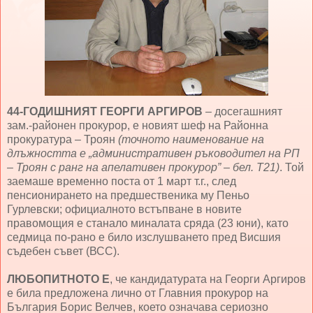
44-ГОДИШНИЯТ ГЕОРГИ АРГИРОВ
– досегашният
зам.-районен прокурор, е новият шеф на Районна
прокуратура – Троян
(точното наименование на
длъжността е „административен ръководител на РП
– Троян с ранг на апелативен прокурор” – бел. Т21)
. Той
заемаше временно поста от 1 март т.г., след
пенсионирането на предшественика му Пеньо
Гурлевски; официалното встъпване в новите
правомощия е станало миналата сряда (23 юни), като
седмица по-рано е било изслушването пред Висшия
съдебен съвет (ВСС).
ЛЮБОПИТНОТО Е
, че кандидатурата на Георги Аргиров
е била предложена лично от Главния прокурор на
България Борис Велчев, което означава сериозно