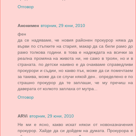
Отговор
Анонимен
вторник, 29 юни, 2010
фен
да се надяваме, че новия районен прокурор няма да
върви по стъпките на стария, макар да са били рамо до
рамо толкова години. в това е надеждата на всички за
реална промяна на живота ни, не само в троян, но и в
страната. по детски наивно е да очакваме справедливи
прокурори и съдии, но какво пък, може да си помечтаем
за такива, може да се случи някой ден.. определено е по
страшно прокурор да те заплаши, че му пречиш на
даверата от колкото заплаха от мутра...
Отговор
ARVi
вторник, 29 юни, 2010
Не ми е ясно, какво искат някои от новоназначения
прокурор. Хайде да си дойдем на думата. Прокурора е