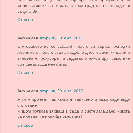
моля истински за хората в този град да не попадат в
ръцете Ви!
Отговор
Анонимен
вторник, 29 юни, 2010
Оплюването не се забави! Просто си върха, господин
Анонимен. Просто стана модерно днес на всички да ни е
виновен я прокурорът, я съдията, я някой друг, само ние
сме света вода ненапита.
Отговор
Анонимен
вторник, 29 юни, 2010
А ти я прочети пак какво е написано и кажи къде видя
оплюване?
И щом толкова вярваш в съда и системата,дано никога
не попадаш в подобна ситуация!
Отговор