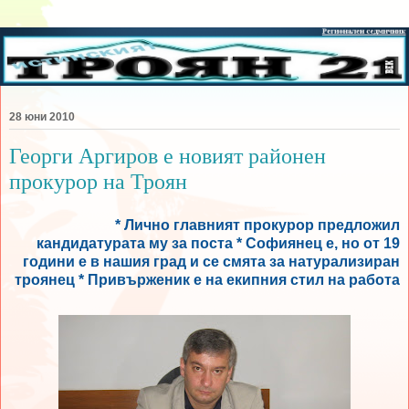
28 юни 2010
Георги Аргиров е новият районен
прокурор на Троян
* Лично главният прокурор предложил
кандидатурата му за поста * Софиянец е, но от 19
години е в нашия град и се смята за натурализиран
троянец * Привърженик е на екипния стил на работа