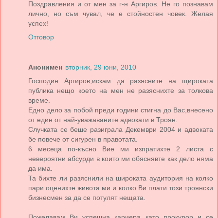
Поздравления и от мен за г-н Аргиров. Не го познавам
лично, но съм чувал, че е стойностен човек. Желая
успех!
Отговор
Анонимен
вторник, 29 юни, 2010
Господин Аргиров,искам да разясните на щироката
публика нещо което на мен не разяснихте за толкова
време.
Едно дело за побой преди години стигна до Вас,внесено
от един от най-уважаваните адвокати в Троян.
Случката се беше разиграла Декември 2004 и адвоката
бе повече от сигурен в правотата.
6 месеца по-късно Вие ми изпратихте 2 листа с
невероятни абсурди в които ми обяснявте как дело няма
да има.
Та бихте ли разяснили на широката аудитория на колко
пари оценихте живота ми и колко Ви плати този троянски
бизнесмен за да се потулят нещата.
Пожелавам Ви успешна кариера като прокурор и се