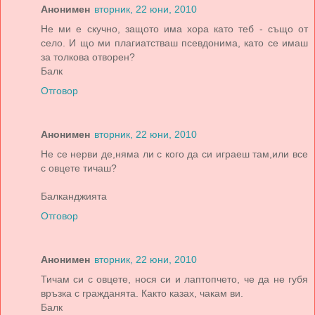
Анонимен
вторник, 22 юни, 2010
Не ми е скучно, защото има хора като теб - също от
село. И що ми плагиатстваш псевдонима, като се имаш
за толкова отворен?
Балк
Отговор
Анонимен
вторник, 22 юни, 2010
Не се нерви де,няма ли с кого да си играеш там,или все
с овцете тичаш?
Балканджията
Отговор
Анонимен
вторник, 22 юни, 2010
Тичам си с овцете, нося си и лаптопчето, че да не губя
връзка с гражданята. Както казах, чакам ви.
Балк