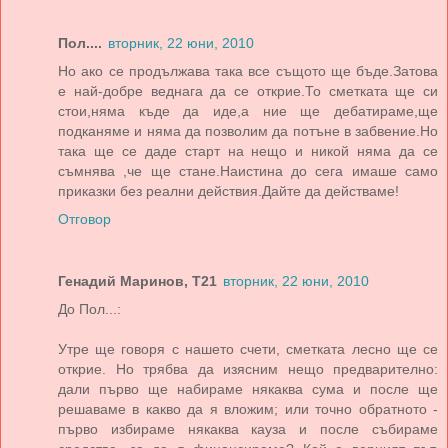
Пол....
вторник, 22 юни, 2010
Но ако се продължава така все същото ще бъде.Затова
е най-добре веднага да се открие.То сметката ще си
стои,няма къде да иде,а ние ще дебатираме,ще
подканяме и няма да позволим да потъне в забвение.Но
така ще се даде старт на нещо и никой няма да се
съмнява ,че ще стане.Наистина до сега имаше само
приказки без реални действия.Дайте да действаме!
Отговор
Генадий Маринов, Т21
вторник, 22 юни, 2010
До Пол...:
Утре ще говоря с нашето счети, сметката лесно ще се
открие. Но трябва да изясним нещо предварително:
дали първо ще набираме някаква сума и после ще
решаваме в какво да я вложим; или точно обратното -
първо избираме някаква кауза и после събираме