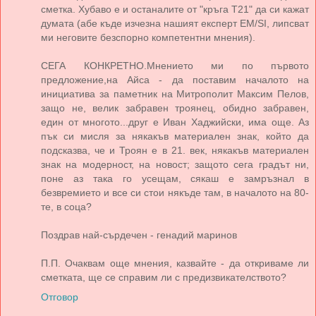
сметка. Хубаво е и останалите от "кръга Т21" да си кажат
думата (абе къде изчезна нашият експерт EМ/SI, липсват
ми неговите безспорно компетентни мнения).
СЕГА КОНКРЕТНО.Мнението ми по първото
предложение,на Айса - да поставим началото на
инициатива за паметник на Митрополит Максим Пелов,
защо не, велик забравен троянец, обидно забравен,
един от многото...друг е Иван Хаджийски, има още. Аз
пък си мисля за някакъв материален знак, който да
подсказва, че и Троян е в 21. век, някакъв материален
знак на модерност, на новост; защото сега градът ни,
поне аз така го усещам, сякаш е замръзнал в
безвремието и все си стои някъде там, в началото на 80-
те, в соца?
Поздрав най-сърдечен - генадий маринов
П.П. Очаквам още мнения, казвайте - да откриваме ли
сметката, ще се справим ли с предизвикателството?
Отговор