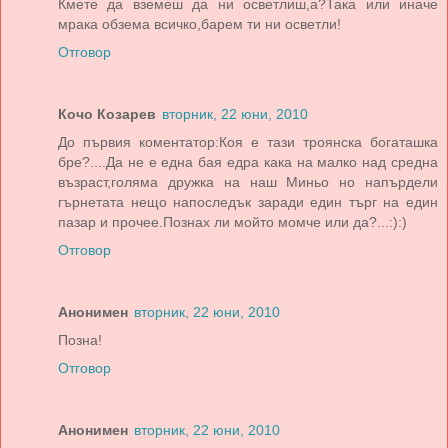
Кмете да вземеш да ни осветлиш,а?Така или иначе
мрака обзема всичко,барем ти ни осветли!
Отговор
Кочо Козарев
вторник, 22 юни, 2010
До първия коментатор:Коя е тази троянска богаташка
бре?....Да не е една бая едра кака на малко над средна
възраст,голяма дружка на наш Миньо но напърдели
гърнетата нещо напоследък заради един търг на един
пазар и прочее.Познах ли мойто момче или да?...:):)
Отговор
Анонимен
вторник, 22 юни, 2010
Позна!
Отговор
Анонимен
вторник, 22 юни, 2010