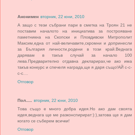
Анонимен
вторник, 22 юни, 2010
А защо с тези събрани пари в сметка на Троян 21 не
поставим началото на инициатива за построяване
паметникна на Скопски и Пловдивски Митрополит
Максим,една от най-величавите,скромни и допринесли
за България личности,родени в този край.Веднага
дарявам в такъв случай за начало 100
лева.Предварително отдавна декларирах,че ако има
такъв конкурс и спечеля награда,ще я даря също!АЙ с-с-
с-с....
Отговор
Пол.....
вторник, 22 юни, 2010
Това също е много добра идея.Но ако дам своята
идея,веднага ще ме разконспирират:):),затова ще я дам
когато се съберем всички!
Отговор