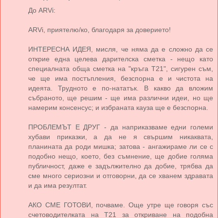
До ARVi:
ARVi, приятелю/ко, благодаря за доверието!
ИНТЕРЕСНА ИДЕЯ, мисля, че няма да е сложно да се
открие една целева дарителска сметка - нещо като
специалната обща сметка на "кръга Т21", сигурен съм,
че ще има постъпления, безспорна е и чистота на
идеята. Трудното е по-нататък. В какво да вложим
събраното, ще решим - ще има различни идеи, но ще
намерим консенсус; и избраната кауза ще е безспорна.
ПРОБЛЕМЪТ Е ДРУГ - да наприказваме едни големи
хубави приказки, а да не я свършим никаквата,
планината да роди мишка; затова - ангажираме ли се с
подобно нещо, което, без съмнение, ще добие голяма
публичност, даже е задължително да добие, трябва да
сме много сериозни и отговорни, да се хванем здравата
и да има резултат.
АКО СМЕ ГОТОВИ, почваме. Още утре ще говоря със
счетоводителката на Т21 за откриване на подобна