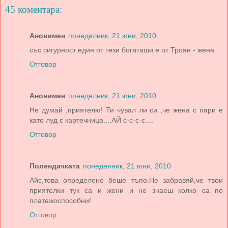
45 коментара:
Анонимен
понеделник, 21 юни, 2010
със сигурност един от тези богаташи е от Троян - жена
Отговор
Анонимен
понеделник, 21 юни, 2010
Не думай ,приятелю! Ти чувал ли си ,че жена с пари е
като луд с картечница....АЙ с-с-с-с....
Отговор
Полендачката
понеделник, 21 юни, 2010
Айс,това определено беше тъпо.Не забравяй,че твои
приятелки тук са и жени и не знаеш колко са по
платежоспособни!
Отговор