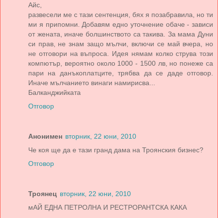
Айс,
развесели ме с тази сентенция, бях я позабравила, но ти
ми я припомни. Добавям едно уточнение обаче - зависи
от жената, иначе болшинството са такива. За мама Дуни
си прав, не знам защо мълчи, включи се май вчера, но
не отговори на въпроса. Идея нямам колко струва този
компютър, вероятно около 1000 - 1500 лв, но понеже са
пари на данъкоплатците, трябва да се даде отговор.
Иначе мълчанието винаги намирисва...
Балканджийката
Отговор
Анонимен
вторник, 22 юни, 2010
Че коя ще да е тази гранд дама на Троянския бизнес?
Отговор
Троянец
вторник, 22 юни, 2010
мАЙ ЕДНА ПЕТРОЛНА И РЕСТРОРАНТСКА КАКА