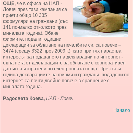
ОЩЕ
, че в офиса на НАП -
Ловеч през тази кампания са
приети общо 10 335
формуляри на граждани (със
141 по-малко отколкото през
миналата година). Обаче
фирмите, подали годишни
декларации за облагане на печалбите си, са повече –
3474 (срещу 3322 през 2009 г.); като при тях нараства
интересът за подаването на декларации по интернет -
една пета от декларациите за облагане с корпоративен
данък са изпратени по електронната поща. През тази
година декларациите на фирми и граждани, подадени по
интернет, са почти двойно повече в сравнение с
миналата година.
Радосвета Коева
,
НАП - Ловеч
Начало