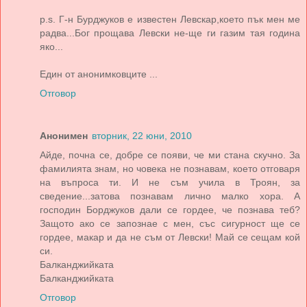
p.s. Г-н Бурджуков е известен Левскар,което пък мен ме
радва...Бог прощава Левски не-ще ги газим тая година
яко...
Един от анонимковците ...
Отговор
Анонимен
вторник, 22 юни, 2010
Айде, почна се, добре се появи, че ми стана скучно. За
фамилията знам, но човека не познавам, което отговаря
на въпроса ти. И не съм учила в Троян, за
сведение...затова познавам лично малко хора. А
господин Борджуков дали се гордее, че познава теб?
Защото ако се запознае с мен, със сигурност ще се
гордее, макар и да не съм от Левски! Май се сещам кой
си.
Балканджийката
Балканджийката
Отговор