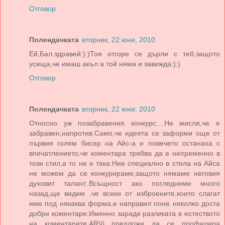
Отговор
Полендачката
вторник, 22 юни, 2010
Eй,Бал.здравей:):)Тоя отгоре се дърли с теб,защото
усеща,че имаш акъл а той няма и завижда:):)
Отговор
Полендачката
вторник, 22 юни, 2010
Относно уж позабравения конкурс....Не мисля,че е
забравен,напротив.Само,че идеята се заформи още от
първия голям бисер на Айс-а и повечето останаха с
впечатлението,че коментара трябва да е непременно в
този стил,а то не е така.Ние специално в стила на Айса
не можем да се конкурираме,защото нямаме неговия
духовит талант..Всъщност ако погледнеме много
назад,ще видим ,че всеки от изброените,които слагат
име под някаква форма,е направил поне няколко доста
добри коментари.Именно заради разликата в естеството
на коментарите,ARVi предложи да се профилира