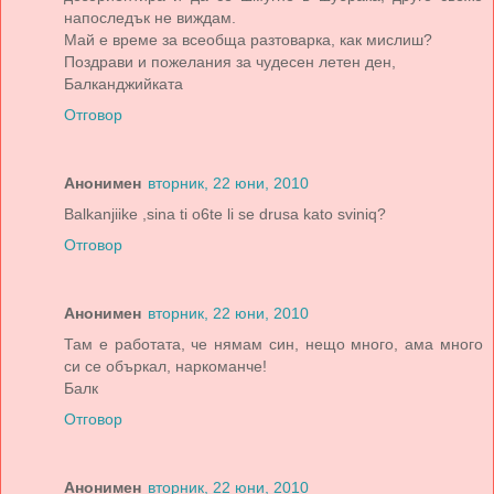
напоследък не виждам.
Май е време за всеобща разтоварка, как мислиш?
Поздрави и пожелания за чудесен летен ден,
Балканджийката
Отговор
Анонимен
вторник, 22 юни, 2010
Balkanjiike ,sina ti o6te li se drusa kato sviniq?
Отговор
Анонимен
вторник, 22 юни, 2010
Там е работата, че нямам син, нещо много, ама много
си се объркал, наркоманче!
Балк
Отговор
Анонимен
вторник, 22 юни, 2010