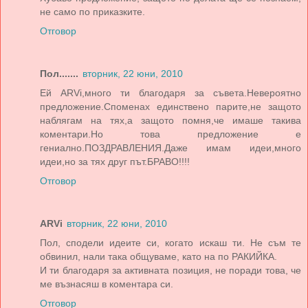
не само по приказките.
Отговор
Пол.......
вторник, 22 юни, 2010
Ей ARVi,много ти благодаря за съвета.Невероятно
предложение.Споменах единствено парите,не защото
наблягам на тях,а защото помня,че имаше такива
коментари.Но това предложение е
гениално.ПОЗДРАВЛЕНИЯ.Даже имам идеи,много
идеи,но за тях друг път.БРАВО!!!!
Отговор
ARVi
вторник, 22 юни, 2010
Пол, сподели идеите си, когато искаш ти. Не съм те
обвинил, нали така общуваме, като на по РАКИЙКА.
И ти благодаря за активната позиция, не поради това, че
ме възнасяш в коментара си.
Отговор