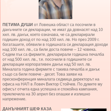
ПЕТИМА ДУШИ
от Ловешка област са посочили в
данъчните си декларации, че имат да довнасят над 10
хил. лв. данък, което означава, че са декларирали
годишен доход от по над 100 хил. лв. Но през 2009 г.
богаташите, обявили в годишната си декларация доходи
над 100 хил. лв., са били доста повече – 12 човека.
Седем пък са фирмите, декларирали годишна печалба
от над 500 хил. лв., т.е. посочили в годишните си
декларации корпоративен данък над 50 хил. лв.
Миналата година фирмите с такива печалба и данък
също са били повече - десет. Това заяви на
пресконференция миналата седмица директорът на
офиса на НАП в Ловеч Виктор Стойчев. По думите му
офисът отчита една успешна и спокойна кампания,
приключила на 30 април без опашки и излишно
напрежение.
ДАНЪЧНИЯТ ШЕФ КАЗА