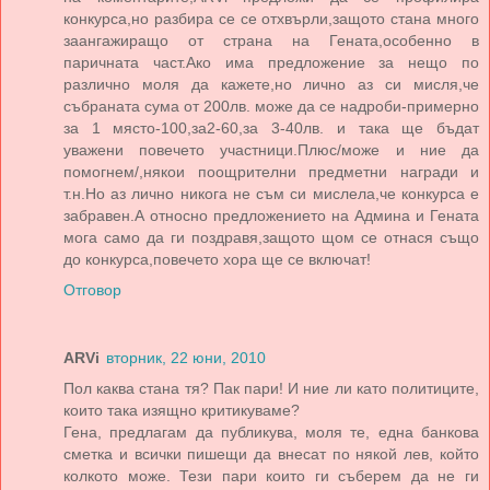
конкурса,но разбира се се отхвърли,защото стана много
заангажиращо от страна на Гената,особенно в
паричната част.Ако има предложение за нещо по
различно моля да кажете,но лично аз си мисля,че
събраната сума от 200лв. може да се надроби-примерно
за 1 място-100,за2-60,за 3-40лв. и така ще бъдат
уважени повечето участници.Плюс/може и ние да
помогнем/,някои поощрителни предметни награди и
т.н.Но аз лично никога не съм си мислела,че конкурса е
забравен.А относно предложението на Админа и Гената
мога само да ги поздравя,защото щом се отнася също
до конкурса,повечето хора ще се включат!
Отговор
ARVi
вторник, 22 юни, 2010
Пол каква стана тя? Пак пари! И ние ли като политиците,
които така изящно критикуваме?
Гена, предлагам да публикува, моля те, една банкова
сметка и всички пишещи да внесат по някой лев, който
колкото може. Тези пари които ги съберем да не ги