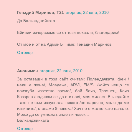
Генадий Маринов, Т21
вторник, 22 юни, 2010
До Балканджийката:
Ейииии изчервихме се от тези похвали, благодарим!
От мое и от на АдминЪТ име: Генадий Маринов
Отговор
Анонимен
вторник, 22 юни, 2010
За оставащи в този сайт считам: Полендачката, фен /
нали е жена/, Младежа, ARVi, EM/SI /който нещо се
поизгуби известно време/, бай Бочо, Троянец, Кочо
Козарев /надявам се да е с нас/, моя милост. Я гледайте
- ако не съм изпуснала някого /не нарочно, моля да ме
извините/, ставаме 9 човека! Хич не е малко като начало.
Може да се умножат, знае ли човек...
Балканджийката
Отговор