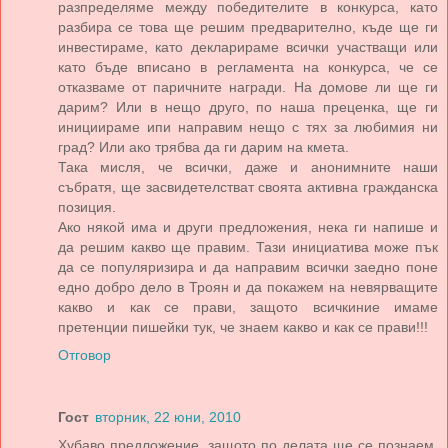
разпределяме между победителите в конкурса, като
разбира се това ще решим предварително, къде ще ги
инвестираме, като декларираме всички участващи или
като бъде вписано в регламента на конкурса, че се
отказваме от паричните награди. На домове ли ще ги
дарим? Или в нещо друго, по наша преценка, ще ги
инициираме ипи направим нещо с тях за любимия ни
град? Или ако трябва да ги дарим на кмета.
Така мисля, че всички, даже и анонимните наши
събратя, ще засвидетелстват своята активна гражданска
позиция.
Ако някой има и други предложения, нека ги напише и
да решим какво ще правим. Тази инициатива може пък
да се популяризира и да направим всички заедно поне
едно добро дело в Троян и да покажем на невярващите
какво и как се прави, защото всичкиние имаме
претенции пишейки тук, че знаем какво и как се прави!!!
Отговор
Гост
вторник, 22 юни, 2010
Хубаво предложение, защото по делата ще се познаем,