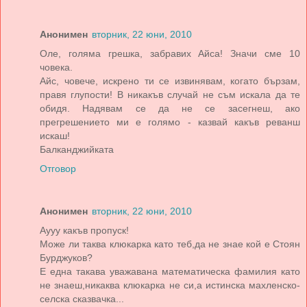
Анонимен
вторник, 22 юни, 2010
Оле, голяма грешка, забравих Айса! Значи сме 10
човека.
Айс, човече, искрено ти се извинявам, когато бързам,
правя глупости! В никакъв случай не съм искала да те
обидя. Надявам се да не се засегнеш, ако
прегрешението ми е голямо - казвай какъв реванш
искаш!
Балканджийката
Отговор
Анонимен
вторник, 22 юни, 2010
Аууу какъв пропуск!
Може ли таква клюкарка като теб,да не знае кой е Стоян
Бурджуков?
Е една такава уважавана математическа фамилия като
не знаеш,никаква клюкарка не си,а истинска махленско-
селска сказвачка...