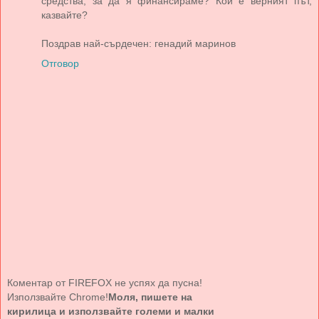
средства, за да я финансираме? Кой е верният път,
казвайте?
Поздрав най-сърдечен: генадий маринов
Отговор
Коментар от FIREFOX не успях да пусна!
Използвайте Chrome!
Моля, пишете на
кирилица и използвайте големи и малки