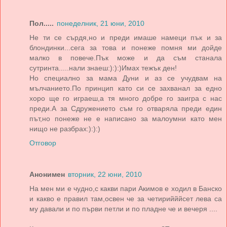
Пол.....
понеделник, 21 юни, 2010
Не ти се сърдя,но и преди имаше намеци пък и за
блондинки...сега за това и понеже помня ми дойде
малко в повече.Пък може и да съм станала
сутринта.....нали знаеш:):):)Имах тежък ден!
Но специално за мама Дуни и аз се учудвам на
мълчанието.По принцип като си се захванал за едно
хоро ще го играеш,а тя много добре го заигра с нас
преди.А за Сдружението съм го отваряла преди един
път,но понеже не е написано за малоумни като мен
нищо не разбрах:):):)
Отговор
Анонимен
вторник, 22 юни, 2010
На мен ми е чудно,с какви пари Акимов е ходил в Банско
и какво е правил там,освен че за четирийййсет лева са
му давали и по първи петли и по пладне че и вечеря ....