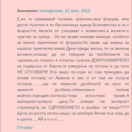
Анонимен
понеделник, 21 юни, 2010
Е,не го изживявай толкова трагично,във форума има
доста тъпотии и то без капчица хумор.Всеизвестно е,че с
възрастта жените се утешават с козметика,а мъжете-с
чувство за хумор....Но не правя никакви намеци ,особено
за моите приятелки от форума.Но какво ще кажеш за
нашата приятелка мама Дуни-преди месец тя се включи
активно,искаше да си говорим за проблемите на
туризма,но откакто я попитах съвсем ДОБРОНАМЕРЕНО
за подаръка от Кмета,тя изведнъж се потопи и до сега
НЕ ОТГОВАРЯ! Ето защо по-горе аз съм принуден да
искам отговор от Акимов и ако и от там не получа
отговор.........ще се замисля дълбоко!А аз като се
замисля дълбоко,обикновено излиза
майтап,пародия,гротеска-това мога-това правя.А
материал-колкото щеш.Ти отвори ли интернет
страницата на СДРУЖЕНИЕТО и разбра ли нещо????
Щото аз когото питах-нищо не разбира.Може пък това да
е целта.....АЙ с-с-с-с.......
Отговор