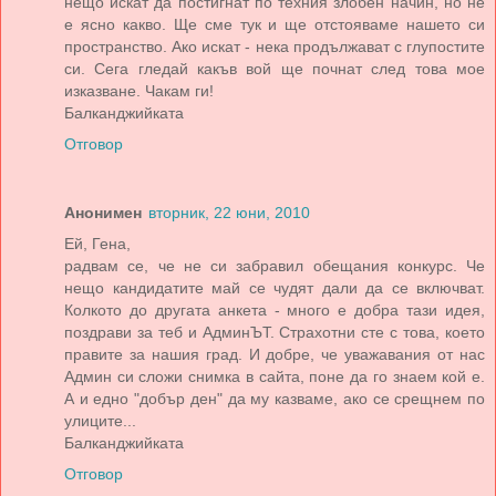
нещо искат да постигнат по техния злобен начин, но не
е ясно какво. Ще сме тук и ще отстояваме нашето си
пространство. Ако искат - нека продължават с глупостите
си. Сега гледай какъв вой ще почнат след това мое
изказване. Чакам ги!
Балканджийката
Отговор
Анонимен
вторник, 22 юни, 2010
Ей, Гена,
радвам се, че не си забравил обещания конкурс. Че
нещо кандидатите май се чудят дали да се включват.
Колкото до другата анкета - много е добра тази идея,
поздрави за теб и АдминЪТ. Страхотни сте с това, което
правите за нашия град. И добре, че уважавания от нас
Админ си сложи снимка в сайта, поне да го знаем кой е.
А и едно "добър ден" да му казваме, ако се срещнем по
улиците...
Балканджийката
Отговор