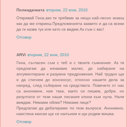
Полендачката
вторник, 22 юни, 2010
Откривай Гена,ако ти трябвам за нещо най-лесно знаеш
как да ме откриеш.Предложенията каквито и да са всеки
да ги казва тук или като се видим.Аз съм с вас!
Отговор
ARVi
вторник, 22 юни, 2010
Гена, съгласен съм с теб и с твоите съмнения. Аз ти
предлагам да изчакаме малко, до набиране на
апгументирани и разумни предрожения. Най трудно ще
е да стигнем до консенсус, относно нашите дела за
напред, след събиране на средствата. Повечето от нас
са анонимни, ние така, както си пишем, добре, но
резултата от тези наши писания клони към нула. Нали
виждам. Нямаме облик? Нямаме лице?
Предлагам да дебатираме по тези въпроси. Анонимно,
наистина кански ще се напънем и ще родим мишка.
Отговор