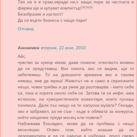
Тая не я е срам,окради ни,с наще пари за частната и
фирма ще и купуват компютър!?!?!?!
Безобразие и наглост!
Да си върти бизнеса с наще пари!
Отговор
Анонимен
вторник, 22 юни, 2010
Айс,
чувство за хумор имам, даже помече, отколкото можеш
да си представиш. Все някога, ако се видим, ще го
забележиш. То на днешните времена ако и такова
нямаш, жив да мреш! Животът не е само в сериозните
неща, човек трябва и да умее да разтоварва - както себе
си, така и хората около себе си. Затова ти се кефя, ама
истински, на хумористичните коментари, които пускаш
понякога. Дали пък нещо не те напусна музата? Генади,
ако е забравил, аз не съм - къде е обявата за конкурса,
който нищихме преди месец или повече?
Наближава Еньовден, може да се пробваш с нещо
веселяшко. Освен този, който искаше да се
дезориентира и да се шмугне в шубрака, друго свежо