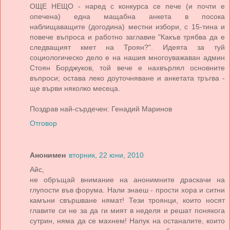
ОЩЕ НЕЩО - наред с конкурса се пече (и почти е
опечена) една мащабна анкета в посока
наблищаващите (догодина) местни избори, с 15-тина и
повече въпроса и работно заглавие "Какъв трябва да е
следващият кмет на Троян?". Идеята за туй
социологическо дело е на нашия многоуважаван админ
Стоян Борджуков, той вече е нахвърлял основните
въпроси; остава леко доуточняване и анкетата тръгва -
ще върви няколко месеца.
Поздрав най-сърдечен: Генадий Маринов
Отговор
Анонимен
вторник, 22 юни, 2010
Айс,
не обръщай внимание на анонимните драскачи на
глупости във форума. Нали знаеш - прости хора и ситни
камъни свършване нямат! Тези троянци, които носят
главите си не за да ги мият в неделя и решат понякога
сутрин, няма да се махнем! Напук на останалите, които