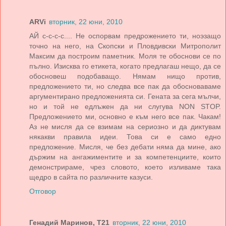
ARVi
вторник, 22 юни, 2010
АЙ с-с-с-с.... Не оспорвам предрожението ти, ноэзащо
точно на него, на Скопски и Пловдивски Митрополит
Максим да построим паметник. Моля те обоснови се по
пълно. Изисква го етикета, когато предлагаш нещо, да се
обосновеш подобаващо. Нямам нищо против,
предложението ти, но следва все пак да обосноваваме
аргументирано предложенията си. Гената за сега мълчи,
но и той не едлъжен да ни слугува NON STOP.
Предложението ми, основно е към него все пак. Чакам!
Аз не мисля да се взимам на сериозно и да диктувам
някакви правила идеи. Това си е само едно
предложение. Мисля, че без дебати няма да мине, ако
държим на ангажиментите и за компетенциите, които
демонстрираме, чрез словото, което изливаме така
щедро в сайта по различните казуси.
Отговор
Генадий Маринов, Т21
вторник, 22 юни, 2010