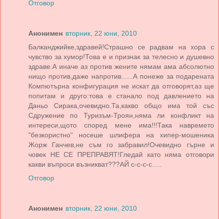
Отговор
Анонимен
вторник, 22 юни, 2010
Балканджийке,здравей!Страшно се радвам на хора с
чувство за хумор!Това е и признак за телесно и душевно
здраве.А иначе аз против жените нямам ама абсолютно
нищо против,даже напротив......А понеже за подарената
Компютърна конфигурация не искат да отговорят,аз ще
попитам и друго:това е станало под давлението на
Даньо Сирака,очевидно.Та,какво общо има той със
Сдружение по Туризъм-Троян,няма ли конфликт на
интереси,щото според мене има!!!Така навремето
"безкористно" носеше шлифера на хипер-мошеника
Жорж Ганчев,не съм го забравил!Очевидно гърне и
човек НЕ СЕ ПРЕПРАВЯТ!Гледай като няма отговори
какви въпроси възникват???АЙ с-с-с-с.....
Отговор
Анонимен
вторник, 22 юни, 2010