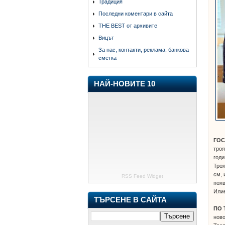
Традиция
Последни коментари в сайта
THE BEST от архивите
Вицът
За нас, контакти, реклама, банкова
сметка
НАЙ-НОВИТЕ 10
ГО
троя
годи
Троя
см, 
RSS Feed Widget
появ
Илие
ТЪРСЕНЕ В САЙТА
ПО 
ново