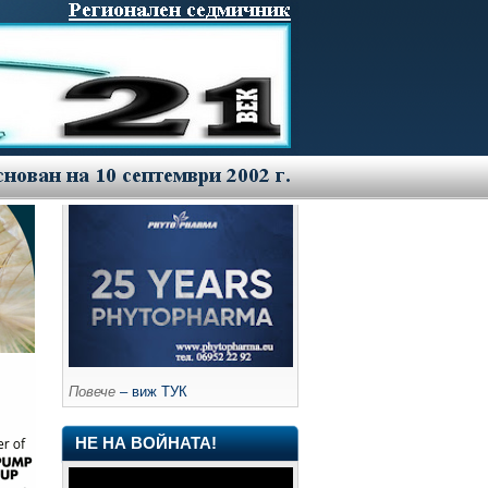
Повече
– виж ТУК
НЕ НА ВОЙНАТА!