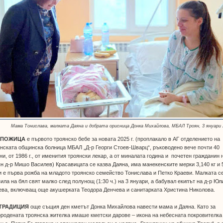
Мама Тонислава, малката Даяна и добрата орисница Донка Михайлова, МБАЛ Троян, 3 януари 
СПОЖИЦА
е първото троянско бебе за новата 2025 г. (проплакало в АГ отделението на
нската общинска болница МБАЛ „Д-р Георги Стоев-Шварц“, ръководено вече почти 40
ни, от 1986 г., от именития троянски лекар, а от миналата година и почетен гражданин 
н д-р Мишо Василев) Красавицата се казва Даяна, има манекенските мерки 3,140 кг и 
и е първа рожба на младото троянско семейство Тонислава и Петко Краеви. Малката с
ила на бял свят малко след полунощ (1:30 ч.) на 3 януари, а бабувал екипът на д-р Юл
ва, включващ още акушерката Теодора Денчева и санитарката Христина Николова.
ТРАДИЦИЯ
още същия ден кметът Донка Михайлова навести мама и Даяна. Като за
родената троянска жителка имаше кметски дарове – икона на небесната покровителка