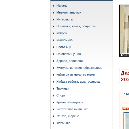
Начало
Мнения, анализи
Интервюта
Политика, власт, общество
Избори
Икономика
Сблъсъци
По света и у нас
Здраве, социални
Култура, история, образование
Да
Който си го може, го може
20
Хубава работа, ама троянска
Троянци
* 
Спорт
Крими, Инциденти
Щър
Читателите ни пишат
Жълто, шарено
Фото Око