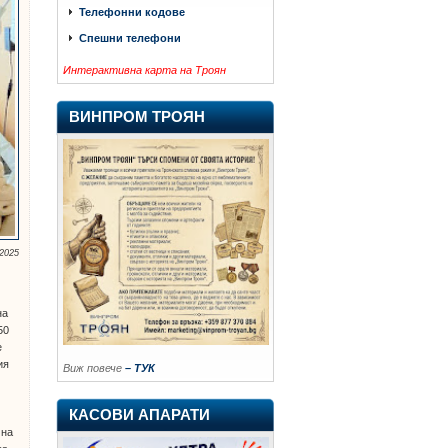
Телефонни кодове
Спешни телефони
Интерактивна карта на Троян
ВИНПРОМ ТРОЯН
2025
на
50
е
ия
Виж повече
– ТУК
КАСОВИ АПАРАТИ
 на