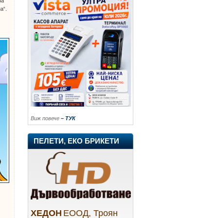
за
а“.
Виж повече
– ТУК
ПЕЛЕТИ, ЕКО БРИКЕТИ
ХЕДОН
ЕООД, Троян