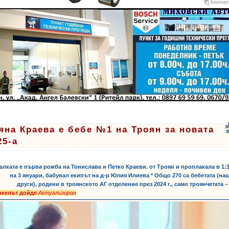
яна Краева е бебе №1 на Троян за новата
Я
2
25-а
Малката е първа рожба на Тонислава и Петко Краеви. от Троян и проплакала в 1:3
на 3 януари, бабувал екипът на д-р Юлия Илиева * Общо 270 са бебетата (на
други), родени в троянското АГ отделение през 2024 г., само троянчетата –
келът дойде
Актуализиран