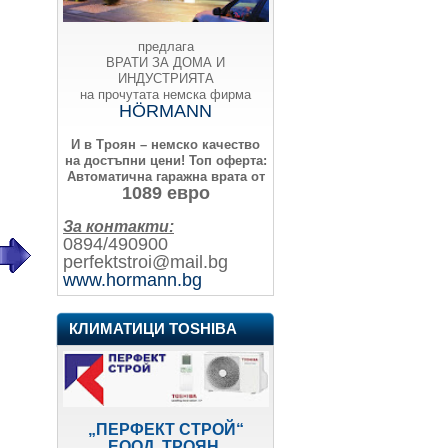
предлага
ВРАТИ ЗА ДОМА И
ИНДУСТРИЯТА
на прочутата немска фирма
HÖRMANN
И в Троян – немско качество
на достъпни цени!
Топ оферта:
Автоматична гаражна врата от
1089 евро
За контакти:
0894/490900
perfektstroi@mail.bg
www.hormann.bg
КЛИМАТИЦИ TOSHIBA
„ПЕРФЕКТ СТРОЙ“
ЕООД, ТРОЯН