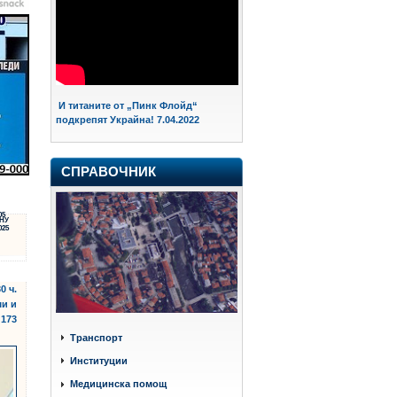
И титаните от „Пинк Флойд“
подкрепят Украйна! 7.04.2022
СПРАВОЧНИК
05
НУ
025
0 ч.
ши и
 173
Транспорт
Институции
Медицинска помощ