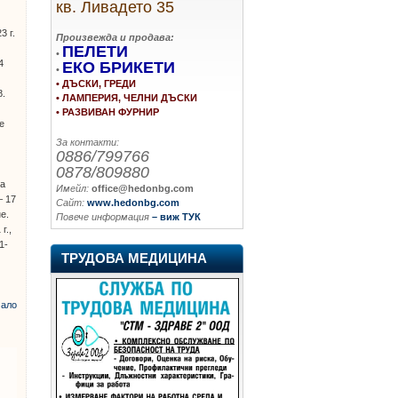
кв. Ливадето 35
н
3 г.
Произвежда и продава:
ПЕЛЕТИ
•
4
ЕКО БРИКЕТИ
•
• ДЪСКИ, ГРЕДИ
8.
• ЛАМПЕРИЯ, ЧЕЛНИ ДЪСКИ
• РАЗВИВАН ФУРНИР
е
За контакти:
0886/799766
0878/809880
за
Имейл:
office@hedonbg.com
– 17
Сайт:
www.hedonbg.com
е.
Повече информация
– виж ТУК
г.,
1-
ТРУДОВА МЕДИЦИНА
ало