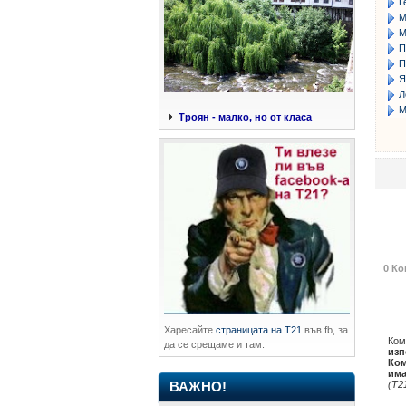
Г
М
М
П
П
Я
Л
М
Троян - малко, но от класа
0 Ко
Харесайте
страницата на Т21
във fb, за
Ком
да се срещаме и там.
изп
Ком
има
(Т2
ВАЖНО!