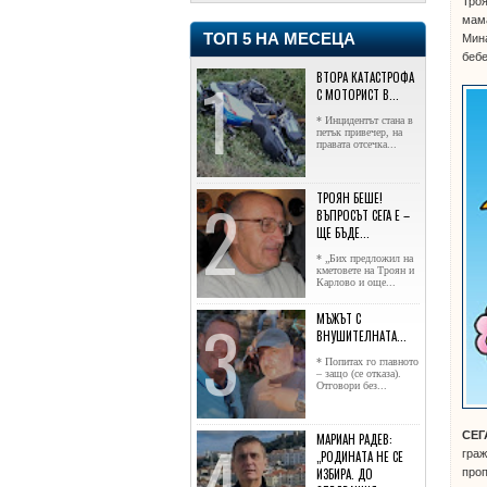
Троя
мама
ТОП 5 НА МЕСЕЦА
Мина
бебе
ВТОРА КАТАСТРОФА
С МОТОРИСТ В...
* Инцидентът стана в
петък привечер, на
правата отсечка...
ТРОЯН БЕШЕ!
ВЪПРОСЪТ СЕГА Е –
ЩЕ БЪДЕ...
* „Бих предложил на
кметовете на Троян и
Карлово и още...
МЪЖЪТ С
ВНУШИТЕЛНАТА...
* Попитах го главното
– защо (се отказа).
Отговори без...
СЕГ
МАРИАН РАДЕВ:
граж
„РОДИНАТА НЕ СЕ
ИЗБИРА. ДО
проп