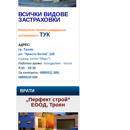
ВСИЧКИ ВИДОВЕ
ЗАСТРАХОВКИ
Изчислете своята гражданска
ТУК
отговорност
АДРЕС:
гр. Троян
ул. "Христо Ботев" 226
(срещу хотел "Марс")
Работно време:
понеделник - петък
9:00 - 18:30
За контакти:
0889/511 909,
0889/539 009
ВРАТИ
„Перфект строй”
ЕООД, Троян