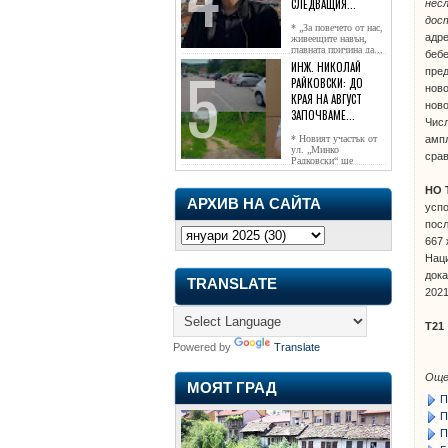
СЛЕДВАЩИЯ...
нес
дост
* „За повечето от нас,
адре
живеещите навън,
главната причина да...
бебе
ИНЖ. НИКОЛАЙ
пред
РАЙКОВСКИ: ДО
ново
КРАЯ НА АВГУСТ
ново
ЗАПОЧВАМЕ...
Числ
* Новият участък от
ампл
ул. „Минко
срав
Радковски“ ще
достигне жк...
НО 
АРХИВ НА САЙТА
успо
посл
667 
Наци
дока
TRANSLATE
2021
Т21
Powered by
Translate
Още
МОЯТ ГРАД
П
П
П