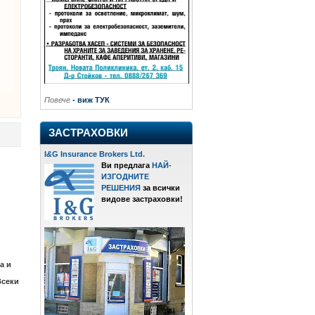
Повече
- виж ТУК
ЗАСТРАХОВКИ
I
&
G Insurance Brokers Ltd.
Ви предлага
НАЙ-
ИЗГОДНИТЕ
РЕШЕНИЯ
за всички
видове застраховки!
а и
Всеки