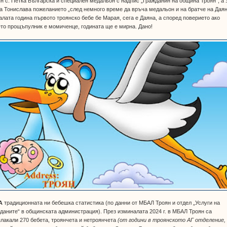
н с. Петка Българска и специален медальон с надпис „Гражданин на община Троян“, а 
 Тонислава пожеланието „след немного време да връча медальон и на братче на Даян
лата година първото троянско бебе бе Марая, сега е Даяна, а според поверието ако
то прощъпулник е момиченце, годината ще е мирна. Дано!
А
традиционната ни бебешка статистика (по данни от МБАЛ Троян и отдел „Услуги на
даните“ в общинската администрация). През изминалата 2024 г. в МБАЛ Троян са
лакали 270 бебета, троянчета и нетроянчета
(от години в троянското АГ отделение,