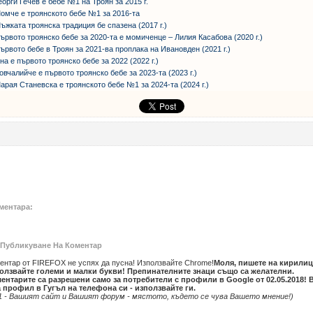
еорги Гечев е бебе №1 на Троян за 2015 г.
омче е троянското бебе №1 за 2016-та
ъжката троянска традиция бе спазена (2017 г.)
ървото троянско бебе за 2020-та е момиченце – Лилия Касабова (2020 г.)
ървото бебе в Троян за 2021-ва проплака на Ивановден (2021 г.)
на е първото троянско бебе за 2022 (2022 г.)
овчалийче е първото троянско бебе за 2023-та (2023 г.)
арая Станевска е троянското бебе №1 за 2024-та (2024 г.)
ментара:
Публикуване На Коментар
ентар от FIREFOX не успях да пусна! Използвайте Chrome!
Моля, пишете на кирилиц
олзвайте големи и малки букви! Препинателните знаци също са желателни.
ентарите са разрешени само за потребители с профили в Google от 02.05.2018! 
 профил в Гугъл на телефона си - използвайте ги.
1 - Вашият сайт и Вашият форум - мястото, където се чува Вашето мнение!)