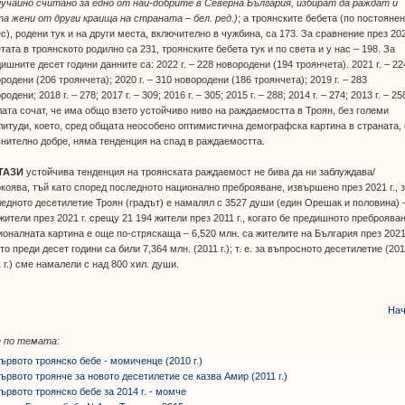
лучайно считано за едно от най-добрите в Северна България, избират да раждат и
а жени от други краища на страната – бел. ред.)
; а троянските бебета (по постояне
с), родени тук и на други места, включително в чужбина, са 173. За сравнение през 202
тата в троянското родилно са 231, троянските бебета тук и по света и у нас – 198. За
ишните десет години данните са: 2022 г. – 228 новородени (194 троянчета). 2021 г. – 22
родени (206 троянчета); 2020 г. – 310 новородени (186 троянчета); 2019 г. – 283
родени; 2018 г. – 278; 2017 г. – 309; 2016 г. – 305; 2015 г. – 288; 2014 г. – 274; 2013 г. – 25
ата сочат, че има общо взето устойчиво ниво на раждаемостта в Троян, без големи
итуди, което, сред общата неособено оптимистична демографска картина в страната, 
нително добре, няма тенденция на спад в раждаемостта.
ТАЗИ
устойчива тенденция на троянската раждаемост не бива да ни заблуждава/
коява, тъй като според последното национално преброяване, извършено през 2021 г., 
едното десетилетие Троян (градът) е намалял с 3527 души (един Орешак и половина) 
жители през 2021 г. срещу 21 194 жители през 2011 г., когато бе предишното преброяван
оналната картина е още по-стряскаща – 6,520 млн. са жителите на България през 2021 
то преди десет години са били 7,364 млн. (2011 г.); т. е. за въпросното десетилетие (201
 г.) сме намалели с над 800 хил. души.
Нач
 по темата:
ървото троянско бебе - момиченце (2010 г.)
ървото троянче за новото десетилетие се казва Амир (2011 г.)
ървото троянско бебе за 2014 г. - момче