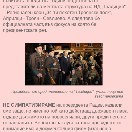
събитията преди 147 години, подготвена от
представители на местната структура на НД „Традиция“
– Регионален клон „34-ти пехотен Троянски полк“,
Априлци - Троян - Севлиево. А след това бе
официалната част, във фокуса на която бе
президентската реч.
Президентът сред членовете на "Традиция", участници във
възстановката
НЕ СИМПАТИЗИРАМЕ
на президента Радев, казвали
сме защо, но именно той като действащ държавен глава
отдаде дължимото на новоселчани, други преди него не
го направиха. Вероятно заслуга за това президентско
внимание има и документалния филм (излъчен в