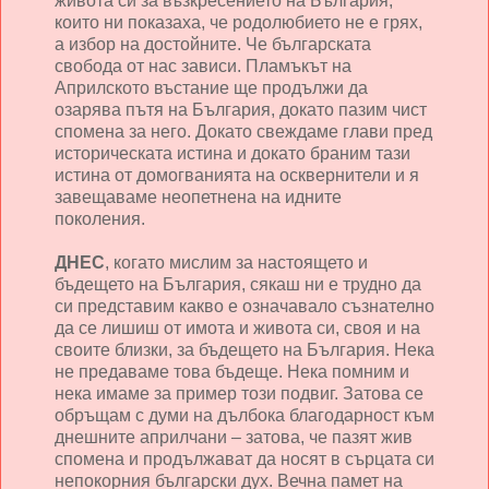
живота си за възкресението на България,
които ни показаха, че родолюбието не е грях,
а избор на достойните. Че българската
свобода от нас зависи. Пламъкът на
Априлското въстание ще продължи да
озарява пътя на България, докато пазим чист
спомена за него. Докато свеждаме глави пред
историческата истина и докато браним тази
истина от домогванията на осквернители и я
завещаваме неопетнена на идните
поколения.
ДНЕС
, когато мислим за настоящето и
бъдещето на България, сякаш ни е трудно да
си представим какво е означавало съзнателно
да се лишиш от имота и живота си, своя и на
своите близки, за бъдещето на България. Нека
не предаваме това бъдеще. Нека помним и
нека имаме за пример този подвиг. Затова се
обръщам с думи на дълбока благодарност към
днешните априлчани – затова, че пазят жив
спомена и продължават да носят в сърцата си
непокорния български дух. Вечна памет на