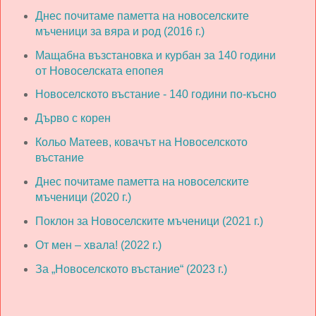
Днес почитаме паметта на новоселските
мъченици за вяра и род (2016 г.)
Мащабна възстановка и курбан за 140 години
от Новоселската епопея
Новоселското въстание - 140 години по-късно
Дърво с корен
Кольо Матеев, ковачът на Новоселското
въстание
Днес почитаме паметта на новоселските
мъченици (2020 г.)
Поклон за Новоселските мъченици (2021 г.)
От мен – хвала! (2022 г.)
За „Новоселското въстание“ (2023 г.)