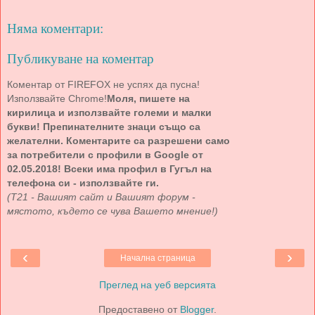
Няма коментари:
Публикуване на коментар
Коментар от FIREFOX не успях да пусна!
Използвайте Chrome!
Моля, пишете на
кирилица и използвайте големи и малки
букви! Препинателните знаци също са
желателни. Коментарите са разрешени само
за потребители с профили в Google от
02.05.2018! Всеки има профил в Гугъл на
телефона си - използвайте ги.
(Т21 - Вашият сайт и Вашият форум -
мястото, където се чува Вашето мнение!)
‹
›
Начална страница
Преглед на уеб версията
Предоставено от
Blogger
.