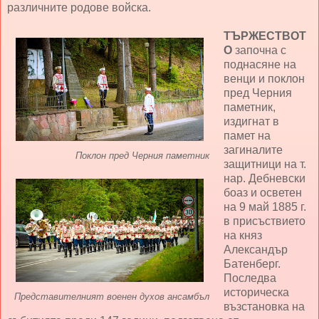
различните родове войска.
ТЪРЖЕСТВОТ
О
започна с
поднасяне на
венци и поклон
пред Черния
паметник,
издигнат в
памет на
загиналите
Поклон пред Черния паметник
защитници на т.
нар. Дебневски
боаз и осветен
на 9 май 1885 г.
в присъствието
на княз
Александър
Батенберг.
Последва
историческа
Представителният военен духов ансамбъл
възстановка на