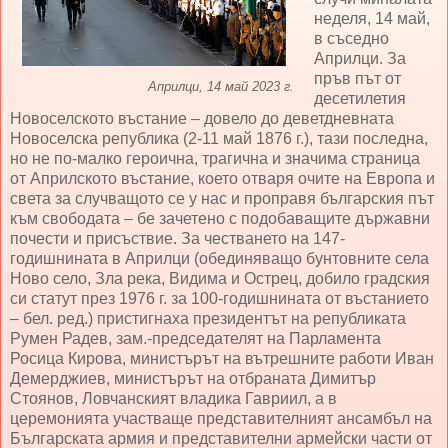
неделя, 14 май,
в съседно
Априлци. За
пръв път от
Априлци, 14 май 2023 г.
десетилетия
Новоселското въстание – довело до деветдневната
Новоселска република (2-11 май 1876 г.), тази последна,
но не по-малко героична, трагична и значима страница
от Априлското въстание, което отваря очите на Европа и
света за случващото се у нас и проправя българския път
към свободата – бе зачетено с подобаващите държавни
почести и присъствие. За честването на 147-
годишнината в Априлци (обединяващо бунтовните села
Ново село, Зла река, Видима и Острец, добило градския
си статут през 1976 г. за 100-годишнината от въстанието
– бел. ред.) пристигнаха президентът на републиката
Румен Радев, зам.-председателят на Парламента
Росица Кирова, министърът на вътрешните работи Иван
Демерджиев, министърът на отбраната Димитър
Стоянов, Ловчанският владика Гавриил, а в
церемонията участваще представителният ансамбъл на
Българската армия и представителни армейски части от