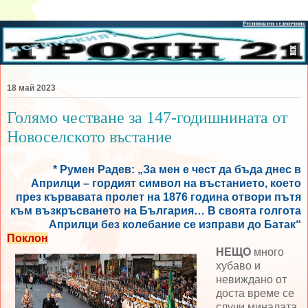
18 май 2023
Голямо честване за 147-годишнината от
Новоселското въстание
* Румен Радев: „За мен е чест да бъда днес в
Априлци – гордият символ на въстанието, което
през кървавата пролет на 1876 година отвори пътя
към възкръсването на България… В своята голгота
Априлци без колебание се изправи до Батак“
Поклон
НЕЩО
много
хубаво и
невиждано от
доста време се
случи миналата