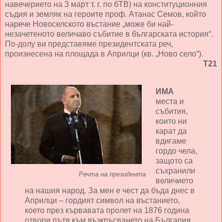
навечерието на 3 март т. г. по бТВ) на конституционния
съдия и земляк на героите проф. Атанас Семов, който
нарече Новоселското въстание „може би най-
незачетеното величаво събитие в българската история“.
По-долу ви представяме президентската реч,
произнесена на площада в Априлци (кв. „Ново село“).
Т21
ИМА
места и
събития,
които ни
карат да
вдигаме
гордо чела,
защото са
съхранили
Речта на президента
величието
на нашия народ. За мен е чест да бъда днес в
Априлци – гордият символ на въстанието,
което през кървавата пролет на 1876 година
отвори пътя към възкръсването на България.