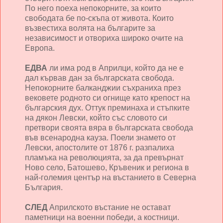
По него поеха непокорните, за които
свободата бе по-скъпа от живота. Които
възвестиха волята на българите за
независимост и отвориха широко очите на
Европа.
ЕДВА
ли има род в Априлци, който да не е
дал кървав дан за българската свобода.
Непокорните балканджии съхраниха през
вековете родното си огнище като крепост на
българския дух. Оттук преминаха и стъпките
на дякон Левски, който със словото си
претвори своята вяра в българската свобода
във всенародна кауза. Поели знамето от
Левски, апостолите от 1876 г. разпалиха
пламъка на революцията, за да превърнат
Ново село, Батошево, Кръвеник и региона в
най-големия център на въстанието в Северна
България.
СЛЕД
Априлското въстание не остават
паметници на военни победи, а костници.