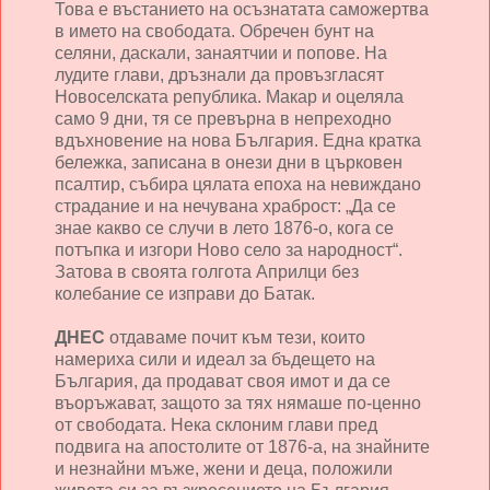
Това е въстанието на осъзнатата саможертва
в името на свободата. Обречен бунт на
селяни, даскали, занаятчии и попове. На
лудите глави, дръзнали да провъзгласят
Новоселската република. Макар и оцеляла
само 9 дни, тя се превърна в непреходно
вдъхновение на нова България. Една кратка
бележка, записана в онези дни в църковен
псалтир, събира цялата епоха на невиждано
страдание и на нечувана храброст: „Да се
знае какво се случи в лето 1876-о, кога се
потъпка и изгори Ново село за народност“.
Затова в своята голгота Априлци без
колебание се изправи до Батак.
ДНЕС
отдаваме почит към тези, които
намериха сили и идеал за бъдещето на
България, да продават своя имот и да се
въоръжават, защото за тях нямаше по-ценно
от свободата. Нека склоним глави пред
подвига на апостолите от 1876-а, на знайните
и незнайни мъже, жени и деца, положили