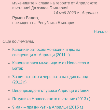
мъчениците и слава на героите от Априлското
въстание! Да живее България!
14 май 2023 г., Априлци
Румен Радев
,
президент на Република България
Начало
Още по темата:
Канонизират осем монахини и двама
свещеници от Априлци (2011 г.)
Канонизираха мъчениците от Ново село и
Батак
За пиянството и черешата на един народ
(2012 г.)
Вицепрезидентът уважи Априлци и Ловеч
Потушиха Новоселското въстание (2013 г.)
9 май – празникът на Априлци (2015 г.)