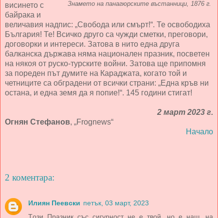
Знамето на панагюрските въстанници, 1876 г.
висинето с
байрака и
величавия надпис: „Свобода или смърт!“. Те освободиха
България! Те! Всичко друго са чужди сметки, преговори,
договорки и интереси. Затова в нито една друга
балканска държава няма национален празник, посветен
на някоя от руско-турските войни. Затова ще припомня
за пореден път думите на Караджата, когато той и
четниците са обградени от всички страни: „Една кръв ни
остана, и една земя да я попие!“. 145 години стигат!
2 март 2023 г.
Огнян Стефанов
, „Frognews“
Начало
2 коментара:
Илиян Пеевски
петък, 03 март, 2023
Tози Празник със сигурност не е твой, но е наш, на