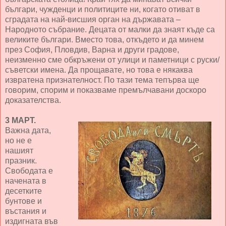
българи, чужденци и политиците ни, когато отиват в
сградата на най-висшия орган на държавата –
Народното събрание. Децата от малки да знаят къде са
великите българи. Вместо това, откъдето и да минем
през София, Пловдив, Варна и други градове,
неизменно сме обкръжени от улици и паметници с руски/
съветски имена. Да прощавате, но това е някаква
извратена признателност. По тази тема тепърва ще
говорим, спорим и показваме премълчавани доскоро
доказателства.
3 МАРТ.
Важна дата,
но не е
нашият
празник.
Свободата е
начената в
десетките
бунтове и
въстания и
издигната във