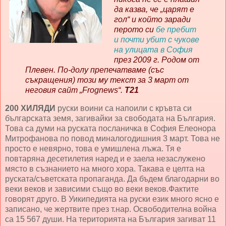
да казва, че „царят е
гол“ и който заради
перото си
бе пребит
и почти убит с чукове
на улицата в София
през 2009 г. Родом от
Плевен. По-долу препечатваме (със
съкращения) този му текст за 3 март от
неговия сайт „Frognews“.
Т21
200 ХИЛЯДИ
руски воини са напоили с кръвта си
българската земя, загивайки за свободата на България.
Това са думи на руската посланичка в София Елеонора
Митрофанова по повод миналогодишния 3 март. Това не
просто е невярно, това е умишлена лъжа. Тя е
повтаряна десетилетия наред и е заела незаслужено
място в съзнанието на много хора. Такава е целта на
руската/съветската пропаганда. Да бъдем благодарни во
веки веков и зависими също во веки веков.Фактите
говорят друго. В Уикипедията на руски език много ясно е
записано, че жертвите през т.нар. Освободителна война
са 15 567 души. На територията на България загиват 11