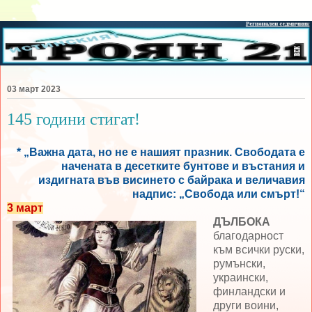
03 март 2023
145 години стигат!
* „Важна дата, но не е нашият празник. Свободата е
начената в десетките бунтове и въстания и
издигната във висинето с байрака и величавия
надпис: „Свобода или смърт!“
3 март
ДЪЛБОКА
благодарност
към всички руски,
румънски,
украински,
финландски и
други воини,