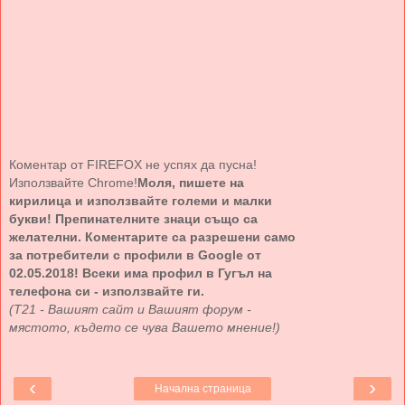
Коментар от FIREFOX не успях да пусна!
Използвайте Chrome!
Моля, пишете на
кирилица и използвайте големи и малки
букви! Препинателните знаци също са
желателни. Коментарите са разрешени само
за потребители с профили в Google от
02.05.2018! Всеки има профил в Гугъл на
телефона си - използвайте ги.
(Т21 - Вашият сайт и Вашият форум -
мястото, където се чува Вашето мнение!)
‹
›
Начална страница