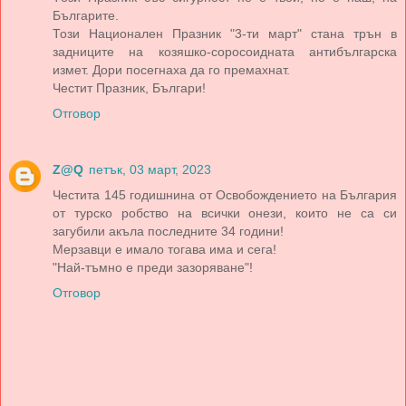
Българите.
Този Национален Празник "3-ти март" стана трън в
задниците на козяшко-соросоидната антибългарска
измет. Дори посегнаха да го премахнат.
Честит Празник, Българи!
Отговор
Z@Q
петък, 03 март, 2023
Честита 145 годишнина от Освобождението на България
от турско робство на всички онези, които не са си
загубили акъла последните 34 години!
Мерзавци е имало тогава има и сега!
"Най-тъмно е преди зазоряване"!
Отговор