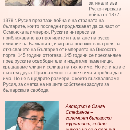
загинали във
Руско-турската
война от 1877-
1878 г. Русия през тази война е на страната на
българите, които последни продължават да са част от
Османската империя. Руските интереси за
приближаване до проливите и налагане на руско
влияние на Балканите, изиграва положителна роля за
откъсването на България от империята на Високата
порта. 145 години оттогава. 145 години се прекланяме
пред руските освободители и издигаме паметници,
кръщаваме улици и селища на тяхно име. Но истината е
съвсем друга. Признателността ще я има и трябва да я
има. Но не в щедрите размери, с които възхваляваме
Русия, за сметка на нашите собствени заслуги за
българската свобода.
Авторът е Огнян
Стефанов –
големият български
журналист, който
никога не се е плашил