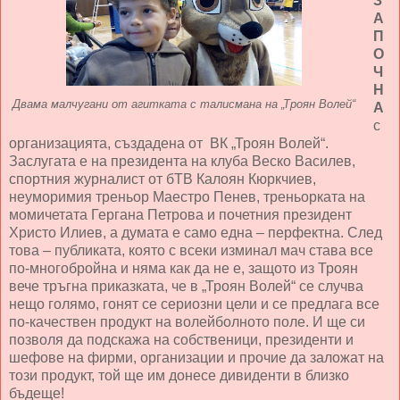
З
А
П
О
Ч
Н
Двама малчугани от агитката с талисмана на „Троян Волей“
А
с
организацията, създадена от ВК „Троян Волей“.
Заслугата е на президента на клуба Веско Василев,
спортния журналист от бТВ Калоян Кюркчиев,
неуморимия треньор Маестро Пенев, треньорката на
момичетата Гергана Петрова и почетния президент
Христо Илиев, а думата е само една – перфектна. След
това – публиката, която с всеки изминал мач става все
по-многобройна и няма как да не е, защото из Троян
вече тръгна приказката, че в „Троян Волей“ се случва
нещо голямо, гонят се сериозни цели и се предлага все
по-качествен продукт на волейболното поле. И ще си
позволя да подскажа на собственици, президенти и
шефове на фирми, организации и прочие да заложат на
този продукт, той ще им донесе дивиденти в близко
бъдеще!