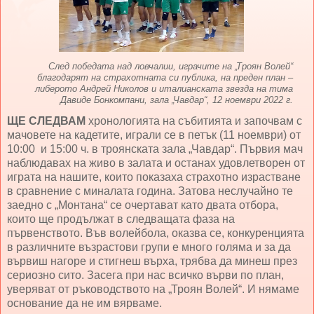
След победата над ловчалии, играчите на „Троян Волей“
благодарят на страхотната си публика, на преден план –
либерото Андрей Николов и италианската звезда на тима
Давиде Бонкомпани, зала „Чавдар“, 12 ноември 2022 г.
ЩЕ СЛЕДВАМ
хронологията на събитията и започвам с
мачовете на кадетите, играли се в петък (11 ноември) от
10:00 и 15:00 ч. в троянската зала „Чавдар“. Първия мач
наблюдавах на живо в залата и останах удовлетворен от
играта на нашите, които показаха страхотно израстване
в сравнение с миналата година. Затова неслучайно те
заедно с „Монтана“ се очертават като двата отбора,
които ще продължат в следващата фаза на
първенството. Във волейбола, оказва се, конкуренцията
в различните възрастови групи е много голяма и за да
вървиш нагоре и стигнеш върха, трябва да минеш през
сериозно сито. Засега при нас всичко върви по план,
уверяват от ръководството на „Троян Волей“. И нямаме
основание да не им вярваме.