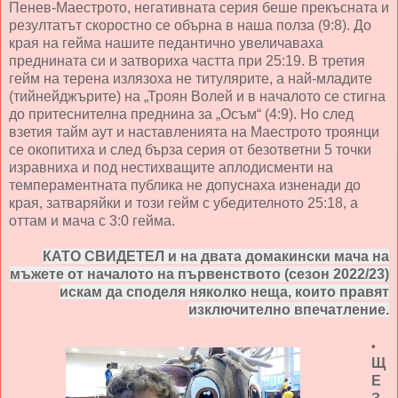
Пенев-Маестрото, негативната серия беше прекъсната и
резултатът скоростно се обърна в наша полза (9:8). До
края на гейма нашите педантично увеличаваха
преднината си и затвориха частта при 25:19. В третия
гейм на терена излязоха не титулярите, а най-младите
(тийнейджърите) на „Троян Волей и в началото се стигна
до притеснителна преднина за „Осъм“ (4:9). Но след
взетия тайм аут и наставленията на Маестрото троянци
се окопитиха и след бърза серия от безответни 5 точки
изравниха и под нестихващите аплодисменти на
темпераментната публика не допуснаха изненади до
края, затваряйки и този гейм с убедителното 25:18, а
оттам и мача с 3:0 гейма.
КАТО СВИДЕТЕЛ
и на двата домакински мача на
мъжете от началото на първенството (сезон 2022/23)
искам да споделя няколко неща, които правят
изключително впечатление.
•
Щ
Е