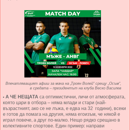
Впечатляващият афиш за мача на „Троян Волей“ срещу „Осъм“,
в средата – президентът на клуба Веско Василев
А ЧЕ НЕЩАТА
са оптимистични, личи от атмосферата,
•
която цари в отбора – няма млади и стари (най-
възрастният, ако се не лъжа, е едва на 32 години), всеки
е готов да помага на другия, няма егоизъм, че някой е
играл повече, а друг по-малко. Нещо рядко срещано в
колективните спортове. Един пример: направи