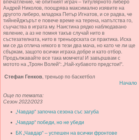
впечатление, че опитният играч – титулярното либеро
Андрей Николов, поощрява максимално изявите на
другото либеро, младока Петър Игнатов, и се радва, че
тийнейджърът е повече време на терена, напътства го,
съучаства в играта му. Наистина рядко наблюдавано
явление, а аз не помня такъв случай нито в
състезателната, нито в треньорската си практика. Иска
ми се да отлича някого в тези два мача, но като че ли ще
сбъркам, защото всички играха добре и като отбор.
Продължавайте все така момчета! И завършвам с
мотото на „Троян Волей“: „Най-хубавото предстои!“.
Стефан Генков
, треньор по баскетбол
Начало
Още по темата:
Сезон 2022/2023
„Чавдар“ започна сезона със загуба
„Чавдар“ победи, но не убеди
БК „Чавдар“ – успешен на всички фронтове