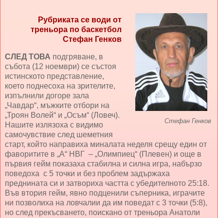
Рубриката се води от
треньора по баскетбол
Стефан Генков
СЛЕД ТОВА
подгряване, в
събота (12 ноември) се състоя
истинското представление,
което поднесоха на зрителите,
изпълнили догоре зала
„Чавдар“, мъжките отбори на
„Троян Волей“ и „Осъм“ (Ловеч).
Стефан Генков
Нашите излязоха с видимо
самочувствие след шеметния
старт, който направиха миналата неделя срещу един от
фаворитите в „А“ НВГ – „Олимпиец“ (Плевен) и още в
първия гейм показаха стабилна и силна игра, набързо
поведоха с 5 точки и без проблем задържаха
преднината си и затвориха частта с убедителното 25:18.
Във втория гейм, явно подценили съперника, играчите
ни позволиха на ловчалии да им поведат с 3 точки (5:8),
но след прекъсването, поискано от треньора Анатоли