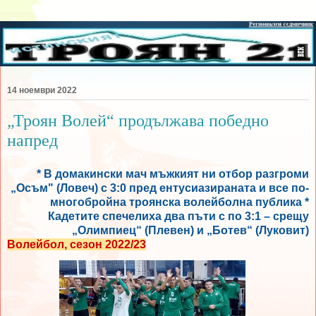
14 ноември 2022
„Троян Волей“ продължава победно
напред
* В домакински мач мъжкият ни отбор разгроми
„Осъм" (Ловеч) с 3:0 пред ентусиазираната и все по-
многобройна троянска волейболна публика *
Кадетите спечелиха два пъти с по 3:1 – срещу
„Олимпиец“ (Плевен) и „Ботев“ (Луковит)
Волейбол, сезон 2022/23