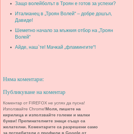
Защо волейболът в Троян е готов за успехи?
Италианец в „Троян Волей“ – добре дошъл,
Давиде!
Шеметно начало за мъжкия отбор на „Троян
Волей“
Айде, наш`те! Мачкай „фламингите“!
Няма коментари:
Публикуване на коментар
Коментар от FIREFOX не успях да пусна!
Използвайте Chrome!
Моля, пишете на
кирилица и използвайте големи и малки
букви! Препинателните знаци също са
желателни. Коментарите са разрешени само
за потребители с профили в Google от