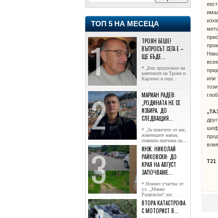
екст
имал
изхв
ТОП 5 НА МЕСЕЦА
мет
при
ТРОЯН БЕШЕ!
прои
ВЪПРОСЪТ СЕГА Е –
Нака
ЩЕ БЪДЕ...
всек
* „Бих предложил на
при
кметовете на Троян и
или 
Карлово и още...
този
МАРИАН РАДЕВ:
глоб
„РОДИНАТА НЕ СЕ
ИЗБИРА. ДО
„ТА
СЛЕДВАЩИЯ...
друг
шефъ
* „За повечето от нас,
живеещите навън,
прод
главната причина да...
влия
ИНЖ. НИКОЛАЙ
РАЙКОВСКИ: ДО
Т21
КРАЯ НА АВГУСТ
ЗАПОЧВАМЕ...
* Новият участък от
ул. „Минко
Радковски“ ще
достигне жк...
ВТОРА КАТАСТРОФА
С МОТОРИСТ В...