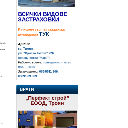
ВСИЧКИ ВИДОВЕ
ЗАСТРАХОВКИ
Изчислете своята гражданска
ТУК
отговорност
Също
АДРЕС:
гр. Троян
тези
ул. "Христо Ботев" 226
(срещу хотел "Марс")
Работно време:
понеделник - петък
9:00 - 18:30
За контакти:
0889/511 909,
0889/539 009
ш .
ВРАТИ
„Перфект строй”
ЕООД, Троян
ого