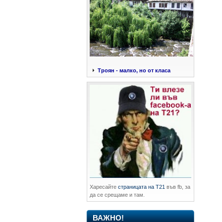
Троян - малко, но от класа
Харесайте
страницата на Т21
във fb, за
да се срещаме и там.
ВАЖНО!