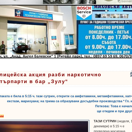
лицейска акция разби наркотично
Д
2
търпарти в бар „Зулу“
Атаката е била в 5:15 ч. тази сутрин, открити са амфетамини, метамфетамини, хап
екстази, марихуана; на трима са образувани досъдебни производства * Гл. 
Петкова: Това е начал
ще отидем и при дру
ми
ТАЗИ СУТРИН
(неделя, 
декември) в 5:15 ч е
проведена масирана