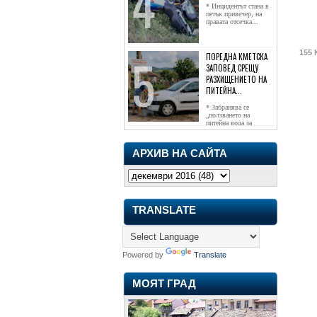
* Инцидентът стана в
петък привечер, на
правата отсечка...
155 
ПОРЕДНА КМЕТСКА
ЗАПОВЕД СРЕЩУ
РАЗХИЩЕНИЕТО НА
ПИТЕЙНА...
* Забранява се
„ползването на
питейна вода за
напояване...
АРХИВ НА САЙТА
TRANSLATE
Powered by
Translate
МОЯТ ГРАД