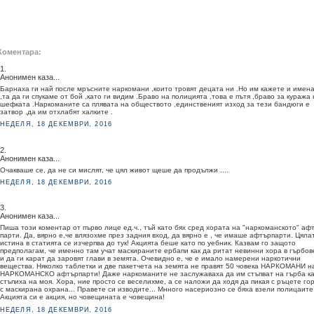
Коментара:
1.
Анонимен каза...
Барнаха ги най после мръсните наркомани ,които тровят децата ни .Но им кажете и имен
,та да ги спукаме от бой ,като ги видим .Браво на полицията ,това е пътя ,браво за куража
шефката .Наркоманите са плявата на обществото ,единственият изход за тези бандюги е
затвор ,да им отхлабят халките .
НЕДЕЛЯ, 18 ДЕКЕМВРИ, 2016
2.
Анонимен каза...
Очакваше се, да не си мислят, че цял живот щеше да продължи ....
НЕДЕЛЯ, 18 ДЕКЕМВРИ, 2016
3.
Анонимен каза...
Пиша този коментар от първо лице ед.ч., тъй като бях сред хората на "наркоманското" аф
парти. Да, вярно е,че влязохме през задния вход, да вярно е , че имаше афтърпарти. Цяла
истина в статията се изчерпва до тук! Акцията беше като по уебник. Казвам го защото
предполагам, че именно там учат маскираните ербапи как да ритат невинни хора в гърбов
и да ги карат да заровят глави в земята. Очевидно е, че е имало намерени наркотични
вещества. Няколко таблетки и две пакетчета на земята не правят 50 човека НАРКОМАНИ н
НАРКОМАНСКО афтърпарти! Даже наркоманите не заслужаваха да им стъпват на гърба ка
стъпиха на моя. Хора, ние просто се веселихме, а се наложи да ходя да пикая с ръцете го
с маскирана охрана... Правете си изводите... Мнного насериозно се бяха взели полицаите
Акцията си е акция, но човещината е човещина!
НЕДЕЛЯ, 18 ДЕКЕМВРИ, 2016