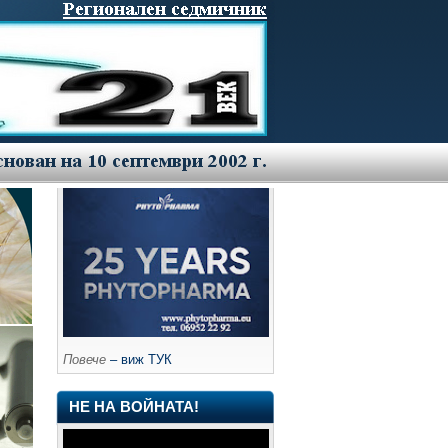
Повече
– виж ТУК
НЕ НА ВОЙНАТА!