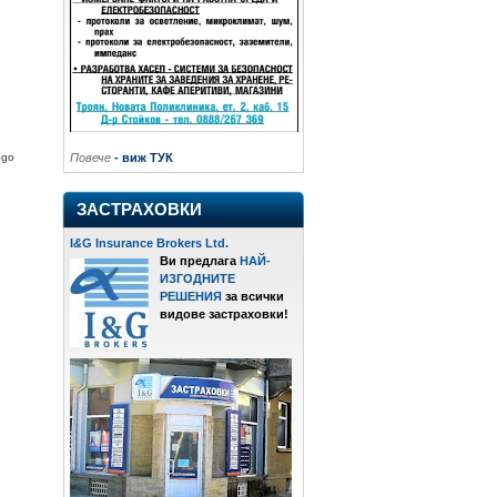
Повече
- виж ТУК
ogo
ЗАСТРАХОВКИ
I
&
G Insurance Brokers Ltd.
Ви предлага
НАЙ-
ИЗГОДНИТЕ
РЕШЕНИЯ
за всички
видове застраховки!