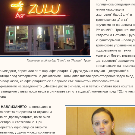
полицейска спецакция п
линия наркотици в
„култовия“ бар „Зулу“ в
троянския жк „Лъгът“,
научихме от началника н
РУ на МВР - Троян гл. ин
Радостина Петкова. Груп
20 униформени – полица
троянското управление и
подкрепление от техни
колеги от Ловеч, влезли 
„затвореното“ заведение
Главният вход на бар "Зулу", жк "Лъгът", Троян
се натъкнали на немалка
а младежи, спретнали си т. нар. афтърпарти. С други думи в случая - „отпускане“ с
отици след затварянето на дискотеките. Полицаите влезли през отворения заден вход,
о подсказва, че афтърпартито се е случило със знанието и благословията на
ржателите на заведението. „Имахме доста сигнали, че в петък и събота през нощта в
 заведение стават лоши неща и сигналите се потвърдиха“, коментира пред Т21 гл. инсп
кова
 НАВЛИЗАНЕТО
на полицаите е
о опит за съпротива от страна на
а от „празнуващите“, но те били
ектирани светкавично. При
ерката у едно лице са открити
тамини, у друго – няколко хапчета