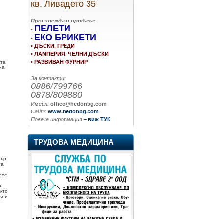
кв. Ливадето 35
Произвежда и продава:
ПЕЛЕТИ
•
ЕКО БРИКЕТИ
•
• ДЪСКИ, ГРЕДИ
• ЛАМПЕРИЯ, ЧЕЛНИ ДЪСКИ
• РАЗВИВАН ФУРНИР
ата
 на
За контакти:
0886/799766
0878/809880
Имейл:
office@hedonbg.com
Сайт:
www.hedonbg.com
Повече информация
– виж ТУК
ТРУДОВА МЕДИЦИНА
тър
та
ете
а
кто
ре и
.