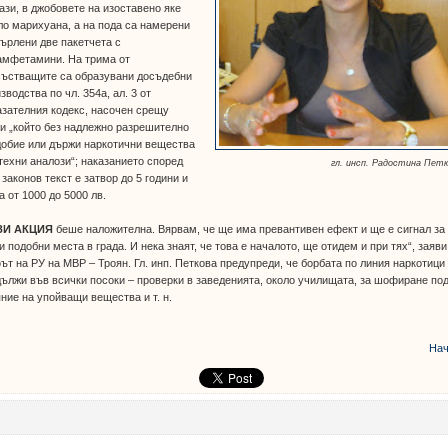
ази, в джобовете на изоставено яке
о марихуана, а на пода са намерени
ърлени две пакетчета с
амфетамини. На трима от
състващите са образувани досъдебни
зводства по чл. 354а, ал. 3 от
зателния кодекс, насочен срещу
и „който без надлежно разрешително
добие или държи наркотични вещества
техни аналози“; наказанието според
гл. инсп. Радостина Пет
 законов текст е затвор до 5 години и
а от 1000 до 5000 лв.
ЗИ АКЦИЯ
беше наложителна. Вярвам, че ще има превантивен ефект и ще е сигнал за
и подобни места в града. И нека знаят, че това е началото, ще отидем и при тях“, заяви
т на РУ на МВР – Троян. Гл. инп. Петкова предупреди, че борбата по линия наркотици
ължи във всички посоки – проверки в заведенията, около училищата, за шофиране по
ние на упойващи вещества и т. н.
Нач