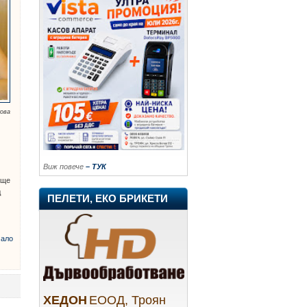
кова
Виж повече
– ТУК
 ще
д
ПЕЛЕТИ, ЕКО БРИКЕТИ
ало
ХЕДОН
ЕООД, Троян