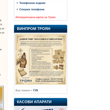
Телефонни кодове
о
Спешни телефони
Интерактивна карта на Троян
а
сп.
ВИНПРОМ ТРОЯН
а от
и от
в
 и
.
Виж повече
– ТУК
КАСОВИ АПАРАТИ