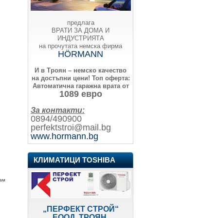
предлага
ВРАТИ ЗА ДОМА И
ИНДУСТРИЯТА
на прочутата немска фирма
HÖRMANN
И в Троян – немско качество
на достъпни цени!
Топ оферта:
Автоматична гаражна врата от
1089 евро
За контакти:
0894/490900
perfektstroi@mail.bg
www.hormann.bg
КЛИМАТИЦИ TOSHIBA
рам
„ПЕРФЕКТ СТРОЙ“
ЕООД, ТРОЯН