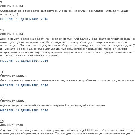
9.
Анонимен каза...
Съгласявам се с теб обаче съм сигурен ,че никой на сила и безплатво няма да ти даде
наркотици :)
НЕДЕЛЯ, 18 ДЕКЕМВРИ, 2016
10.
Анонимен каза...
Долна измет ,браво на баретите ,че са си изпълнили дълга .Троянската полиция показа ,че
може да се действа правилно .Сега задължително трябва да се вкарат в затвора тези с
наркотиците .Това е начина ,съдете ги по бързата процедура и на топло за годинка ,две .
и имената е редно да се съобщят ,за да има обществено порицание .Може би са били
натръшкани и невинни хора ,но при такава акция това е начина ,а и в зулу половината от 
афтърпартита са зависими наркомани .
НЕДЕЛЯ, 18 ДЕКЕМВРИ, 2016
11.
Анонимен каза...
Да но малките гледат от големите и им подражават .А трябва много малко за да се закачи
НЕДЕЛЯ, 18 ДЕКЕМВРИ, 2016
12.
Анонимен каза...
една позьорска полицейска акция превръщайки ни в медийна атракция.
НЕДЕЛЯ, 18 ДЕКЕМВРИ, 2016
13.
Анонимен каза...
А да знаете ,че заведението няма право да работи след 04:00 часа .А и там се знае от мн
време ,че се събират наркоманчета .Със сигурност има и невинни ,но полицаите как да