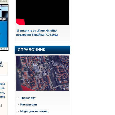
И титаните от „Пинк Флойд“
подкрепят Украйна! 7.04.2022
СПРАВОЧНИК
18
ЕК
016
чета
инп.
ото,
гите
Транспорт
Институции
18
Медицинска помощ