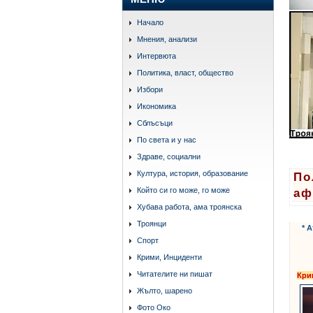
Начало
Мнения, анализи
Интервюта
Политика, власт, общество
Избори
Икономика
Сблъсъци
По света и у нас
Здраве, социални
Култура, история, образование
По
Който си го може, го може
аф
Хубава работа, ама троянска
Троянци
* 
Спорт
Крими, Инциденти
Читателите ни пишат
Кри
Жълто, шарено
Фото Око