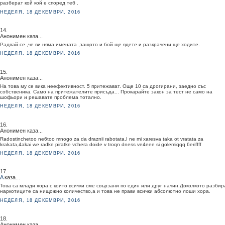
разберат кой кой е според теб .
НЕДЕЛЯ, 18 ДЕКЕМВРИ, 2016
14.
Анонимен каза...
Радвай се ,че ви няма имената ,защото и бой ще ядете и разкрачени ще ходите.
НЕДЕЛЯ, 18 ДЕКЕМВРИ, 2016
15.
Анонимен каза...
На това му се вика неефективност. 5 притежават. Още 10 са дрогирани, заедно със
собственика. Само на притежателите присъда... Прокарайте закон за тест не само на
шофьори и решавате проблема тотално.
НЕДЕЛЯ, 18 ДЕКЕМВРИ, 2016
16.
Анонимен каза...
Radostinchetoo ne6too mnogo za da draznii rabotata,I ne mi xaresva taka ot vratata za
krakata,4akai we radke piratke vchera doide v troqn dness ve4eee si golemiqqq 6eriffff
НЕДЕЛЯ, 18 ДЕКЕМВРИ, 2016
17.
A
каза...
Това са млади хора с които всички сме свързани по един или друг начин.Доколкото разби
наркотиците са нищожно количество,а и това не прави всички абсолютно лоши хора.
НЕДЕЛЯ, 18 ДЕКЕМВРИ, 2016
18.
Анонимен каза...