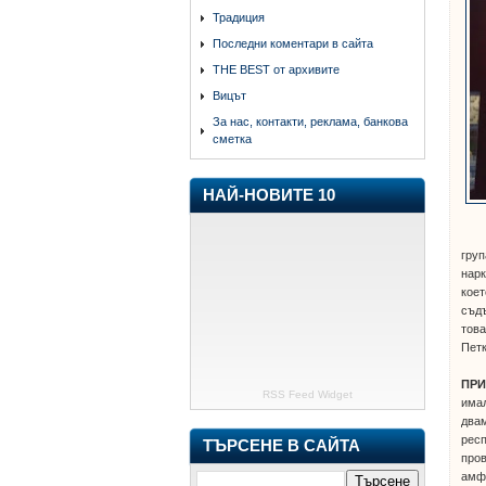
Традиция
Последни коментари в сайта
THE BEST от архивите
Вицът
За нас, контакти, реклама, банкова
сметка
НАЙ-НОВИТЕ 10
груп
нарк
коет
съдъ
това
Пет
ПРИ
RSS Feed Widget
имал
двам
респ
ТЪРСЕНЕ В САЙТА
пров
амфе