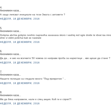
4.
Анонимен каза...
А защо липсват инициали на тези 3мата с актовете ?
НЕДЕЛЯ, 18 ДЕКЕМВРИ, 2016
5.
Анонимен каза...
Golqma akchia golqmo neshto napraviha xaxaxaxa skoro i vashiq red sgte doide te idvat isa mn
shte vi vidim polichai kak se nasirate
НЕДЕЛЯ, 18 ДЕКЕМВРИ, 2016
6.
Анонимен каза...
Да да... и ако на всичките 50 човека се направи проба за наркотици .. кво щеше да стане ?
НЕДЕЛЯ, 18 ДЕКЕМВРИ, 2016
7.
Анонимен каза...
Нашите полицаи са гледали много "Под прикритие " ..
НЕДЕЛЯ, 18 ДЕКЕМВРИ, 2016
8.
Анонимен каза...
Ми да бяха направили, нали е спец акция. Кой ги е спрял?!
НЕДЕЛЯ, 18 ДЕКЕМВРИ, 2016