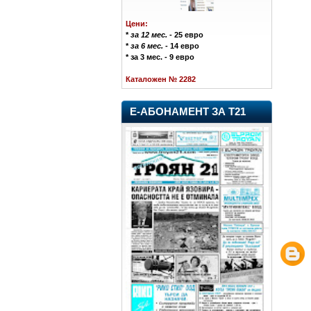
Цени:
*
за 12 мес.
- 25 евро
*
за 6 мес.
- 14 евро
* за 3 мес. - 9 евро
Каталожен № 2282
Е-АБОНАМЕНТ ЗА Т21