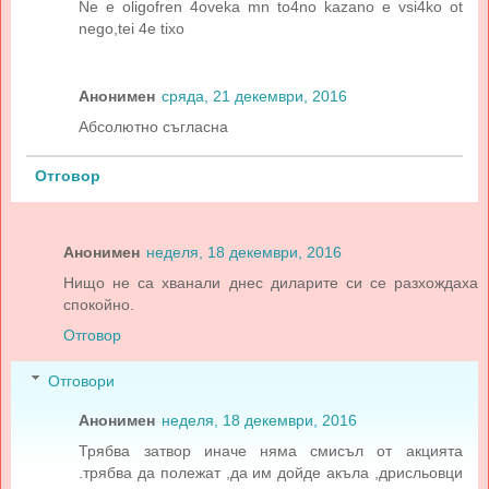
Ne e oligofren 4oveka mn to4no kazano e vsi4ko ot
nego,tei 4e tixo
Анонимен
сряда, 21 декември, 2016
Абсолютно съгласна
Отговор
Анонимен
неделя, 18 декември, 2016
Нищо не са хванали днес диларите си се разхождаха
спокойно.
Отговор
Отговори
Анонимен
неделя, 18 декември, 2016
Трябва затвор иначе няма смисъл от акцията
.трябва да полежат ,да им дойде акъла ,дрисльовци