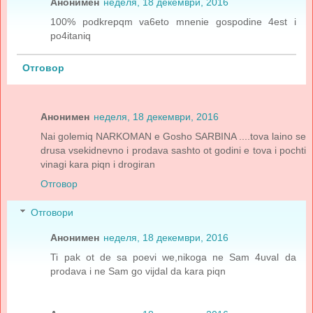
Анонимен
неделя, 18 декември, 2016
100% podkrepqm va6eto mnenie gospodine 4est i
po4itaniq
Отговор
Анонимен
неделя, 18 декември, 2016
Nai golemiq NARKOMAN e Gosho SARBINA ....tova laino se
drusa vsekidnevno i prodava sashto ot godini e tova i pochti
vinagi kara piqn i drogiran
Отговор
Отговори
Анонимен
неделя, 18 декември, 2016
Ti pak ot de sa poevi we,nikoga ne Sam 4uval da
prodava i ne Sam go vijdal da kara piqn