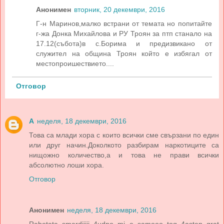
Анонимен
вторник, 20 декември, 2016
Г-н Маринов,малко встрани от темата но попитайте
г-жа Донка Михайлова и РУ Троян за птп станало на
17.12(събота)в с.Борима и предизвикано от
служител на община Троян който е избягал от
местопроишествието....
Отговор
A
неделя, 18 декември, 2016
Това са млади хора с които всички сме свързани по един
или друг начин.Доколкото разбирам наркотиците са
нищожно количество,а и това не прави всички
абсолютно лоши хора.
Отговор
Анонимен
неделя, 18 декември, 2016