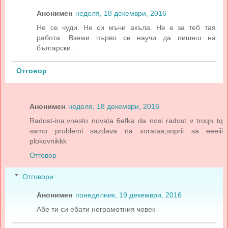
Анонимен
неделя, 18 декември, 2016
Не се чуди. Не си мъчи акъла. Не е за теб тая
работа. Вземи първо се научи да пишеш на
български.
Отговор
Анонимен
неделя, 18 декември, 2016
Radost-ina,vnesto novata 6efka da nosi radost v troqn tq
samo problemi sazdava na xorataa,soprii sa eeeiii
plokovnikkk
Отговор
Отговори
Анонимен
понеделник, 19 декември, 2016
Абе ти си ебати неграмотния човек