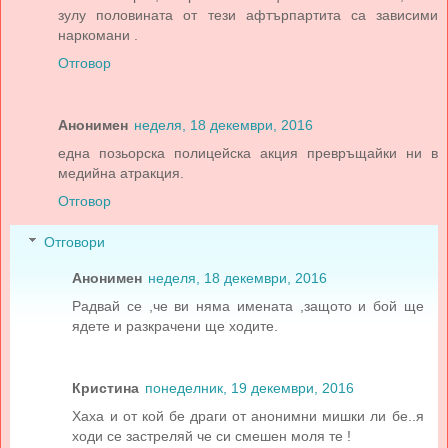
зулу половината от тези афтърпартита са зависими
наркомани .
Отговор
Анонимен
неделя, 18 декември, 2016
една позьорска полицейска акция превръщайки ни в
медийна атракция.
Отговор
Отговори
Анонимен
неделя, 18 декември, 2016
Радвай се ,че ви няма имената ,защото и бой ще
ядете и разкрачени ще ходите.
Кристина
понеделник, 19 декември, 2016
Хаха и от кой бе драги от анонимни мишки ли бе..я
ходи се застреляй че си смешен моля те !