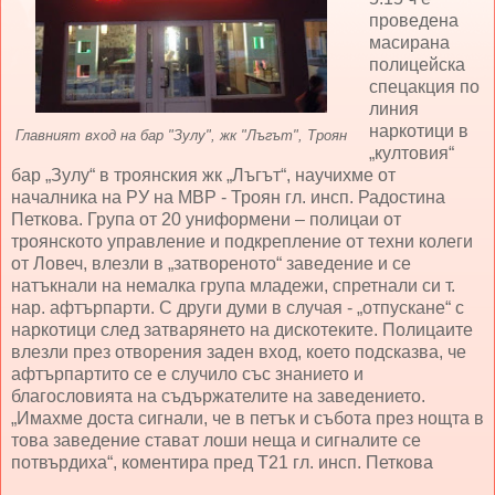
проведена
масирана
полицейска
спецакция по
линия
наркотици в
Главният вход на бар "Зулу", жк "Лъгът", Троян
„култовия“
бар „Зулу“ в троянския жк „Лъгът“, научихме от
началника на РУ на МВР - Троян гл. инсп. Радостина
Петкова. Група от 20 униформени – полицаи от
троянското управление и подкрепление от техни колеги
от Ловеч, влезли в „затвореното“ заведение и се
натъкнали на немалка група младежи, спретнали си т.
нар. афтърпарти. С други думи в случая - „отпускане“ с
наркотици след затварянето на дискотеките. Полицаите
влезли през отворения заден вход, което подсказва, че
афтърпартито се е случило със знанието и
благословията на съдържателите на заведението.
„Имахме доста сигнали, че в петък и събота през нощта в
това заведение стават лоши неща и сигналите се
потвърдиха“, коментира пред Т21 гл. инсп. Петкова