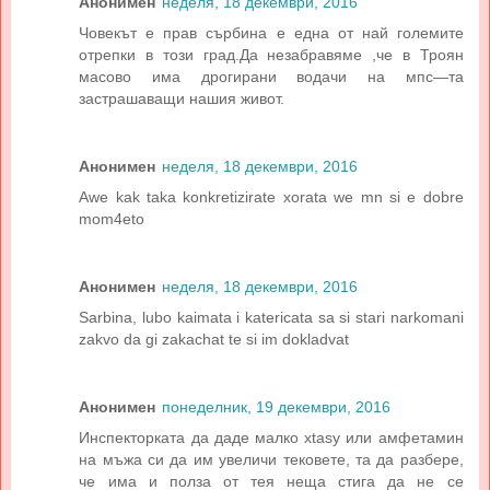
Анонимен
неделя, 18 декември, 2016
Човекът е прав сърбина е една от най големите
отрепки в този град.Да незабравяме ,че в Троян
масово има дрогирани водачи на мпс—та
застрашаващи нашия живот.
Анонимен
неделя, 18 декември, 2016
Awe kak taka konkretizirate xorata we mn si e dobre
mom4eto
Анонимен
неделя, 18 декември, 2016
Sarbina, lubo kaimata i katericata sa si stari narkomani
zakvo da gi zakachat te si im dokladvat
Анонимен
понеделник, 19 декември, 2016
Инспекторката да даде малко xtasy или амфетамин
на мъжа си да им увеличи тековете, та да разбере,
че има и полза от тея неща стига да не се