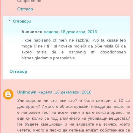
Сопри се бе
Отговор
Отговори
Анонимен
неделя, 18 декември, 2016
I koe napisano ot men ne razbra,i kvo ta kasae teb
moga ili ne i ti li si 4oveka moje6t da pi6e,misla GI da
skoro misla da e osnovniq mi doxodonosen
biznes,gledam s prespektiva
Отговор
Unknown
неделя, 18 декември, 2016
Улигофрени ли сте, кви сте? 5 били дилъри, а 10 се
дрогирали? Имало е 50 афтърджий, някъде да пише, че
е направен тест на всеки един и да е констатирано, че
еди си колко са под влиянието на упойващи вещества?
Не бъдете смешковци и не вярвайте на всичко, което
четете, много е лесно да лепнеш етикет, собственика се