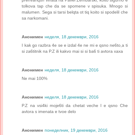
prehvarlqsh vinata na Pavel Zembarski, koito sigurno e
tolkova tap che da se spomene v spisuka. Mnogo si
malumen. Sega si tarsi belqta ot tiq koito si spodelil che
sa narkomani.
Анонимен
неделя, 18 декември, 2016
I kak go razbra 4e se e izdal 4e ne mi e qsno ne6to,a ti
si za6titnik na P.Z ili kakvo mai si si ba6 ti avtora xaxa
Анонимен
неделя, 18 декември, 2016
Ne mai 100%
Анонимен
неделя, 18 декември, 2016
P.Z na vsi4ki moje6ti da chetat veche I e qsno Che
avtora s imenata e tvoe delo
Анонимен
понеделник, 19 декември, 2016