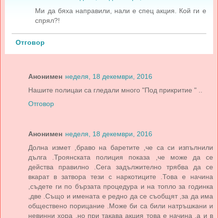
Ми да бяха направили, нали е спец акция. Кой ги е
спрял?!
Отговор
Анонимен
неделя, 18 декември, 2016
Нашите полицаи са гледали много "Под прикритие " ..
Отговор
Анонимен
неделя, 18 декември, 2016
Долна измет ,браво на баретите ,че са си изпълнили
дълга .Троянската полиция показа ,че може да се
действа правилно .Сега задължително трябва да се
вкарат в затвора тези с наркотиците .Това е начина
,съдете ги по бързата процедура и на топло за годинка
,две .Също и имената е редно да се съобщят ,за да има
обществено порицание .Може би са били натръшкани и
невинни хора ,но при такава акция това е начина ,а и в