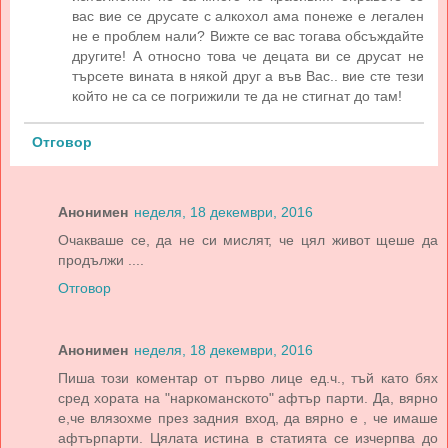
вас вие се друсате с алкохол ама понеже е легален
не е проблем нали? Вижте се вас тогава обсъждайте
другите! А относно това че децата ви се друсат не
търсете вината в някой друг а във Вас.. вие сте тези
който не са се погрижили те да не стигнат до там!
Отговор
Анонимен
неделя, 18 декември, 2016
Очакваше се, да не си мислят, че цял живот щеше да
продължи ....
Отговор
Анонимен
неделя, 18 декември, 2016
Пиша този коментар от първо лице ед.ч., тъй като бях
сред хората на "наркоманското" афтър парти. Да, вярно
е,че влязохме през задния вход, да вярно е , че имаше
афтърпарти. Цялата истина в статията се изчерпва до