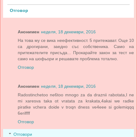
Отговор
Анонимен
неделя, 18 декември, 2016
На това му се вика неефективност. 5 притежават. Още 10
са дрогирани, заедно със собственика. Само на
притежателите присъда... Прокарайте закон за тест не
само на шофьори и решавате проблема тотално.
Отговор
Анонимен
неделя, 18 декември, 2016
Radostinchetoo ne6too mnogo za da draznii rabotata,I ne
mi xaresva taka ot vratata za krakata,4akai we radke
piratke vchera doide v troqn dness ve4eee si golemiqqq
6eriffff
Отговор
Отговори