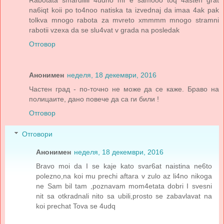
Rabotata smardiiiii 4udno mi e samooo toq 4asten grat
na6iqt koii po to4noo natiska ta izvednaj da imaa 4ak pak
tolkva mnogo rabota za mvreto xmmmm mnogo stramni
rabotii vzexa da se slu4vat v grada na posledak
Отговор
Анонимен
неделя, 18 декември, 2016
Частен град - по-точно не може да се каже. Браво на
полицаите, дано повече да са ги били !
Отговор
Отговори
Анонимен
неделя, 18 декември, 2016
Bravo moi da I se kaje kato svar6at naistina ne6to
polezno,na koi mu prechi aftara v zulo az li4no nikoga
ne Sam bil tam ,poznavam mom4etata dobri I svesni
nit sa otkradnali nito sa ubili,prosto se zabavlavat na
koi prechat Tova se 4udq