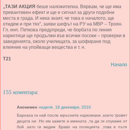
„ТАЗИ АКЦИЯ
беше наложителна. Вярвам, че ще има
превантивен ефект и ще е сигнал за други подобни
места в града. И нека знаят, че това е началото, ще
отидем и при тях“, заяви шефът на РУ на МВР – Троян.
Гл. инп. Петкова предупреди, че борбата по линия
наркотици ще продължи във всички посоки – проверки в
заведенията, около училищата, за шофиране под
влияние на упойващи вещества и т. н.
Т21
Начало
155 коментара:
Анонимен
неделя, 18 декември, 2016
Барнаха ги най после мръсните наркомани ,които тровят
децата ни .Но им кажете и имената ,та да ги спукаме от
бой ,като ги видим .Браво на полицията ,това е пътя