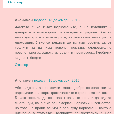
Отговор
Анонимен
неделя, 18 декември, 2016
Жалкото е че гътат наркоманите, а не източника -
дилърите и пласьорите от съседните градове. Ако ги
няма дилърите и пласъорите, наркоманите няма да са
наркомани. Явно са решили да изчакат обръча да се
увеличи за да има повече присъди, следователно
повече пари за адвокати, съдии и прокурори... Глобички
за държ. бюджет ...
Отговор
Анонимен
неделя, 18 декември, 2016
Абе айде стига превземки, много добре се знае кои са
наркоманите и наркотрафикантите в троян ама ей така в
5 часа решили да се правят на интетесни и да вдигат
много шум, явно е че са намерили наркотични вещества,
но това не прави всички в бар зулу наркомани както е
цитирано в статията! Полицаите са прекалили с Под