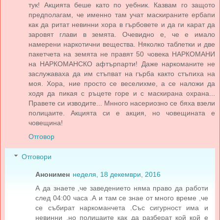
тук! Акцията беше като по уебник. Казвам го защото
предполагам, че именно там учат маскираните ербапи
как да ритат невинни хора в гърбовете и да ги карат да
заровят глави в земята. Очевидно е, че е имало
намерени наркотични вещества. Няколко таблетки и две
пакетчета на земята не правят 50 човека НАРКОМАНИ
на НАРКОМАНСКО афтърпарти! Даже наркоманите не
заслужаваха да им стъпват на гърба както стъпиха на
моя. Хора, ние просто се веселихме, а се наложи да
ходя да пикая с ръцете горе и с маскирана охрана...
Правете си изводите... Мнного насериозно се бяха взели
полицаите. Акцията си е акция, но човещината е
човещина!
Отговор
Отговори
Анонимен
неделя, 18 декември, 2016
А да знаете ,че заведението няма право да работи
след 04:00 часа .А и там се знае от много време ,че
се събират наркоманчета .Със сигурност има и
невинни ,но полицаите как да разберат кой кой е