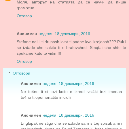
Моля, авторът на статията да се научи да пише
грамотно.
Отговор
Анонимен
неделя, 18 декември, 2016
Stefane nali i ti drusash kvot ti padne kvo izrejdash??? Puk i
se izdade che cakito ti e bratovched. Smqtai che shte te
spukame kato te vidim!!!
Отговор
Отговори
Анонимен
неделя, 18 декември, 2016
Ne to4no ti si tozi koito e izredil vsi4ki tezi imenaa
to4no ti.opomenatite iniciqlii
Анонимен
неделя, 18 декември, 2016
Ei glupak ne stiga che se izdade sam s toq spisuk ami i