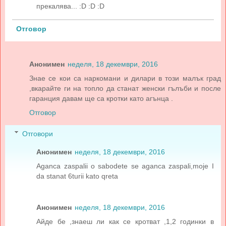
прекалява... :D :D :D
Отговор
Анонимен
неделя, 18 декември, 2016
Знае се кои са наркомани и дилари в този малък град
,вкарайте ги на топло да станат женски гълъби и после
гаранция давам ще са кротки като агънца .
Отговор
Отговори
Анонимен
неделя, 18 декември, 2016
Aganca zaspalii o sabodete se aganca zaspali,moje I
da stanat 6turii kato qreta
Анонимен
неделя, 18 декември, 2016
Айде бе ,знаеш ли как се кротват ,1,2 годинки в