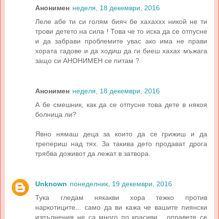
Анонимен
неделя, 18 декември, 2016
Леле абе ти си голям бияч бе хахаххх никой не ти
трови детето на сила ! Това че то иска да се отпусне
и да забрави проблемите увас ако има не прави
хората гадове и да ходиш да ги биеш хахах мъжага
защо си АНОНИМЕН се питам ?
Анонимен
неделя, 18 декември, 2016
А бе смешник, как да се отпусне това дете в някоя
болница ли?
Явно нямаш деца за които да се грижиш и да
трепериш над тях. За такива дето продават дрога
трябва доживот да лежат в затвора.
Unknown
понеделник, 19 декември, 2016
Тука гледам някакви хора тежко против
наркотиците... само да ви кажа че вашите пиянски
изпълнения не са много по красиви... оправете се