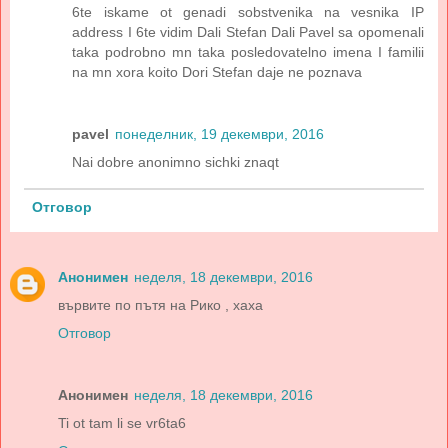
6te iskame ot genadi sobstvenika na vesnika IP
address I 6te vidim Dali Stefan Dali Pavel sa opomenali
taka podrobno mn taka posledovatelno imena I familii
na mn xora koito Dori Stefan daje ne poznava
pavel
понеделник, 19 декември, 2016
Nai dobre anonimno sichki znaqt
Отговор
Анонимен
неделя, 18 декември, 2016
вървите по пътя на Рико , хаха
Отговор
Анонимен
неделя, 18 декември, 2016
Ti ot tam li se vr6ta6