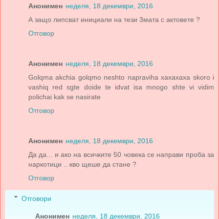
Анонимен
неделя, 18 декември, 2016
А защо липсват инициали на тези 3мата с актовете ?
Отговор
Анонимен
неделя, 18 декември, 2016
Golqma akchia golqmo neshto napraviha xaxaxaxa skoro i
vashiq red sgte doide te idvat isa mnogo shte vi vidim
polichai kak se nasirate
Отговор
Анонимен
неделя, 18 декември, 2016
Да да... и ако на всичките 50 човека се направи проба за
наркотици .. кво щеше да стане ?
Отговор
Отговори
Анонимен
неделя, 18 декември, 2016