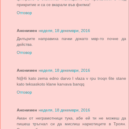
прикритие и са се вкарали във филма!
Отговор
Анонимен
неделя, 18 декември, 2016
Дилърите направиха пачки докато мвр-то почне да
действа.
Отговор
Анонимен
неделя, 18 декември, 2016
N@4i kato zema edno darvo I vlaza v rpu troqn 6te stane
kato teksaskoto klane karvava banqq
Отговор
Анонимен
неделя, 18 декември, 2016
Аман от неграмотници тука, абе ей ти не можеш да
пишеш тръгнал си да мислиш наркотиците в Троян.