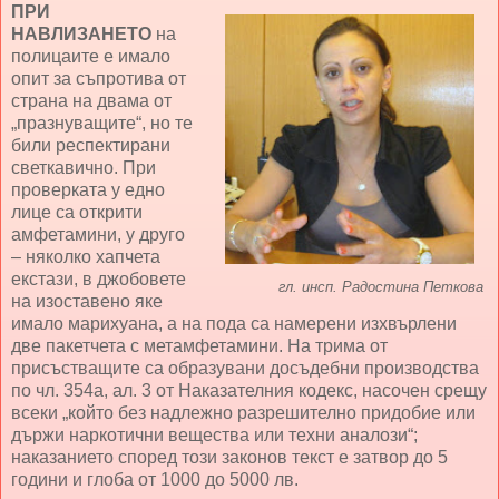
ПРИ
НАВЛИЗАНЕТО
на
полицаите е имало
опит за съпротива от
страна на двама от
„празнуващите“, но те
били респектирани
светкавично. При
проверката у едно
лице са открити
амфетамини, у друго
– няколко хапчета
екстази, в джобовете
гл. инсп. Радостина Петкова
на изоставено яке
имало марихуана, а на пода са намерени изхвърлени
две пакетчета с метамфетамини. На трима от
присъстващите са образувани досъдебни производства
по чл. 354а, ал. 3 от Наказателния кодекс, насочен срещу
всеки „който без надлежно разрешително придобие или
държи наркотични вещества или техни аналози“;
наказанието според този законов текст е затвор до 5
години и глоба от 1000 до 5000 лв.