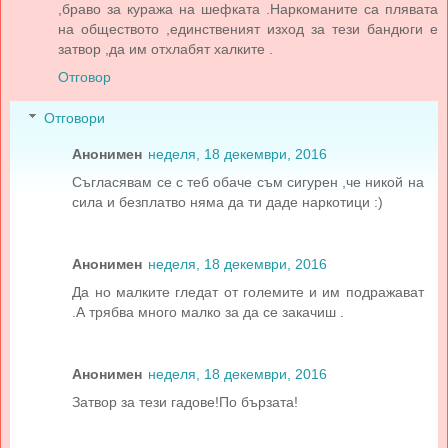
,браво за куража на шефката .Наркоманите са плявата
на обществото ,единственият изход за тези бандюги е
затвор ,да им отхлабят халките .
Отговор
Отговори
Анонимен
неделя, 18 декември, 2016
Съгласявам се с теб обаче съм сигурен ,че никой на
сила и безплатво няма да ти даде наркотици :)
Анонимен
неделя, 18 декември, 2016
Да но малките гледат от големите и им подражават
.А трябва много малко за да се закачиш .
Анонимен
неделя, 18 декември, 2016
Затвор за тези гадове!По бързата!