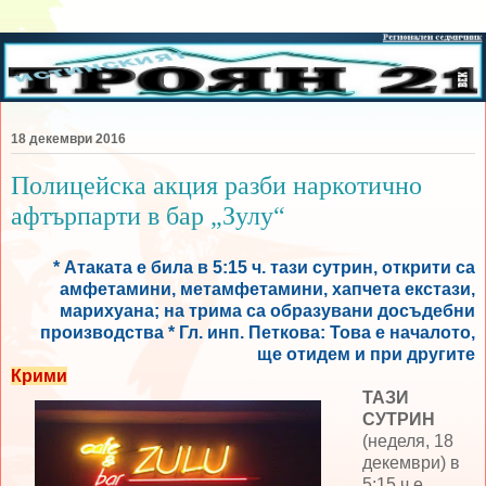
18 декември 2016
Полицейска акция разби наркотично
афтърпарти в бар „Зулу“
* Атаката е била в 5:15 ч. тази сутрин, открити са
амфетамини, метамфетамини, хапчета екстази,
марихуана; на трима са образувани досъдебни
производства * Гл. инп. Петкова: Това е началото,
ще отидем и при другите
Крими
ТАЗИ
СУТРИН
(неделя, 18
декември) в
5:15 ч е