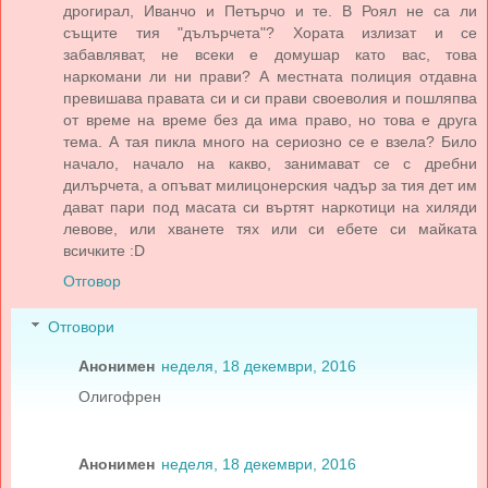
дрогирал, Иванчо и Петърчо и те. В Роял не са ли
същите тия "дълърчета"? Хората излизат и се
забавляват, не всеки е домушар като вас, това
наркомани ли ни прави? А местната полиция отдавна
превишава правата си и си прави своеволия и пошляпва
от време на време без да има право, но това е друга
тема. А тая пикла много на сериозно се е взела? Било
начало, начало на какво, занимават се с дребни
дилърчета, а опъват милицонерския чадър за тия дет им
дават пари под масата си въртят наркотици на хиляди
левове, или хванете тях или си ебете си майката
всичките :D
Отговор
Отговори
Анонимен
неделя, 18 декември, 2016
Олигофрен
Анонимен
неделя, 18 декември, 2016