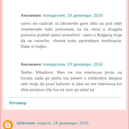
Анонимен
понеделник, 19 декември, 2016
samo ne razbrah ot izbroenite gore shto sa pod edin
znamenatel kato polovinata sa na vena a drugata
polovina pushat samo smeshnici. samo v Bulgariq moje
da se nareche. chovek koito ypotrebqva marihuana.
Elate si mqlko.
Анонимен
понеделник, 19 декември, 2016
Stefan Miladinov: Men ne me interisuva jivota na
horata zada go pisha tva jiveem v svlobodna darjava
seki moje da pravi kakvoto si iska ne me interisuva koi
shte povqrva che tva ne sum go pisal az
Отговор
Unknown
неделя, 18 декември, 2016