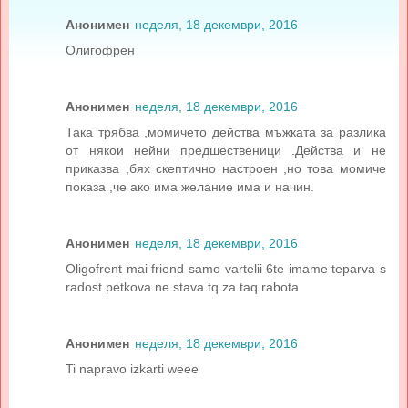
Анонимен
неделя, 18 декември, 2016
Олигофрен
Анонимен
неделя, 18 декември, 2016
Така трябва ,момичето действа мъжката за разлика
от някои нейни предшественици .Действа и не
приказва ,бях скептично настроен ,но това момиче
показа ,че ако има желание има и начин.
Анонимен
неделя, 18 декември, 2016
Oligofrent mai friend samo vartelii 6te imame teparva s
radost petkova ne stava tq za taq rabota
Анонимен
неделя, 18 декември, 2016
Ti napravo izkarti weee