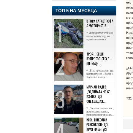
екст
имал
ТОП 5 НА МЕСЕЦА
изхв
мет
ВТОРА КАТАСТРОФА
при
С МОТОРИСТ В...
прои
Нака
* Инцидентът стана в
петък привечер, на
всек
правата отсечка...
при
или 
този
ТРОЯН БЕШЕ!
глоб
ВЪПРОСЪТ СЕГА Е –
ЩЕ БЪДЕ...
„ТА
* „Бих предложил на
друг
кметовете на Троян и
Карлово и още...
шефъ
прод
МАРИАН РАДЕВ:
влия
„РОДИНАТА НЕ СЕ
ИЗБИРА. ДО
Т21
СЛЕДВАЩИЯ...
* „За повечето от нас,
живеещите навън,
главната причина да...
ИНЖ. НИКОЛАЙ
РАЙКОВСКИ: ДО
КРАЯ НА АВГУСТ