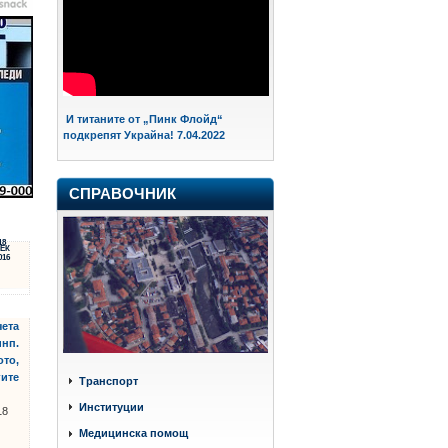
И титаните от „Пинк Флойд“
подкрепят Украйна! 7.04.2022
СПРАВОЧНИК
18
ЕК
016
чета
инп.
ото,
гите
Транспорт
Институции
18
Медицинска помощ