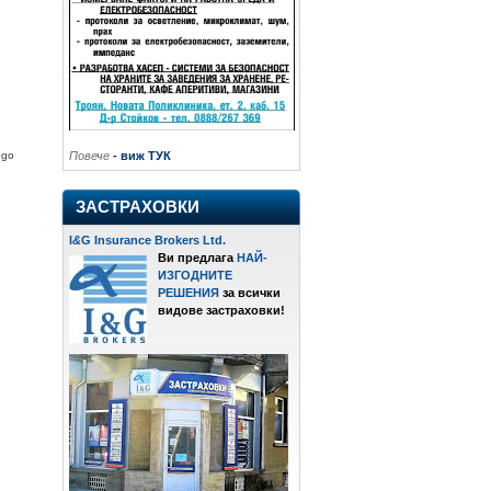
Повече
- виж ТУК
ogo
ЗАСТРАХОВКИ
I
&
G Insurance Brokers Ltd.
Ви предлага
НАЙ-
ИЗГОДНИТЕ
РЕШЕНИЯ
за всички
видове застраховки!