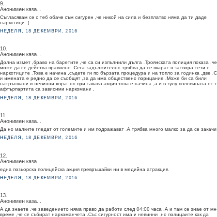
9.
Анонимен каза...
Съгласявам се с теб обаче съм сигурен ,че никой на сила и безплатво няма да ти даде
наркотици :)
НЕДЕЛЯ, 18 ДЕКЕМВРИ, 2016
10.
Анонимен каза...
Долна измет ,браво на баретите ,че са си изпълнили дълга .Троянската полиция показа ,че
може да се действа правилно .Сега задължително трябва да се вкарат в затвора тези с
наркотиците .Това е начина ,съдете ги по бързата процедура и на топло за годинка ,две .
и имената е редно да се съобщят ,за да има обществено порицание .Може би са били
натръшкани и невинни хора ,но при такава акция това е начина ,а и в зулу половината от 
афтърпартита са зависими наркомани .
НЕДЕЛЯ, 18 ДЕКЕМВРИ, 2016
11.
Анонимен каза...
Да но малките гледат от големите и им подражават .А трябва много малко за да се закачи
НЕДЕЛЯ, 18 ДЕКЕМВРИ, 2016
12.
Анонимен каза...
една позьорска полицейска акция превръщайки ни в медийна атракция.
НЕДЕЛЯ, 18 ДЕКЕМВРИ, 2016
13.
Анонимен каза...
А да знаете ,че заведението няма право да работи след 04:00 часа .А и там се знае от мн
време ,че се събират наркоманчета .Със сигурност има и невинни ,но полицаите как да