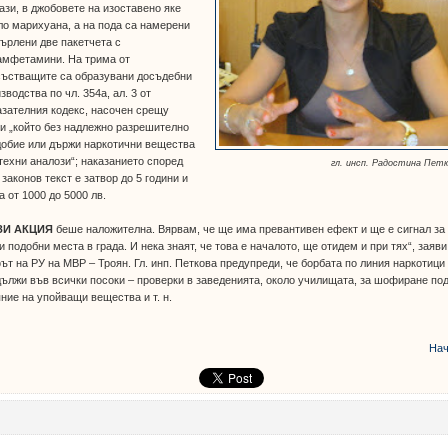
ази, в джобовете на изоставено яке
о марихуана, а на пода са намерени
ърлени две пакетчета с
амфетамини. На трима от
състващите са образувани досъдебни
зводства по чл. 354а, ал. 3 от
зателния кодекс, насочен срещу
и „който без надлежно разрешително
добие или държи наркотични вещества
техни аналози“; наказанието според
гл. инсп. Радостина Пет
 законов текст е затвор до 5 години и
а от 1000 до 5000 лв.
ЗИ АКЦИЯ
беше наложителна. Вярвам, че ще има превантивен ефект и ще е сигнал за
и подобни места в града. И нека знаят, че това е началото, ще отидем и при тях“, заяви
т на РУ на МВР – Троян. Гл. инп. Петкова предупреди, че борбата по линия наркотици
ължи във всички посоки – проверки в заведенията, около училищата, за шофиране по
ние на упойващи вещества и т. н.
Нач