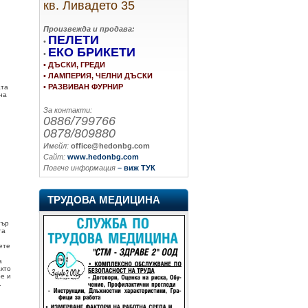
кв. Ливадето 35
Произвежда и продава:
ПЕЛЕТИ
•
ЕКО БРИКЕТИ
•
• ДЪСКИ, ГРЕДИ
• ЛАМПЕРИЯ, ЧЕЛНИ ДЪСКИ
• РАЗВИВАН ФУРНИР
ата
 на
За контакти:
0886/799766
0878/809880
Имейл:
office@hedonbg.com
Сайт:
www.hedonbg.com
Повече информация
– виж ТУК
ТРУДОВА МЕДИЦИНА
тър
та
ете
а
кто
ре и
.