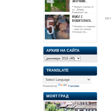
ЗАПОЧВАМЕ...
* Новият участък от
ул. „Минко
Радковски“ ще
достигне жк...
МЪЖЪТ С
155 
ВНУШИТЕЛНАТА...
* Попитах го главното
– защо (се отказа).
Отговори без...
АРХИВ НА САЙТА
TRANSLATE
Powered by
Translate
МОЯТ ГРАД