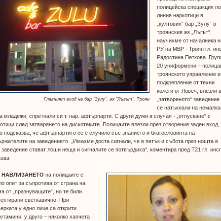
полицейска спецакция п
линия наркотици в
„култовия“ бар „Зулу“ в
троянския жк „Лъгът“,
научихме от началника н
РУ на МВР - Троян гл. ин
Радостина Петкова. Груп
20 униформени – полица
троянското управление и
подкрепление от техни
колеги от Ловеч, влезли 
„затвореното“ заведение
Главният вход на бар "Зулу", жк "Лъгът", Троян
се натъкнали на немалка
а младежи, спретнали си т. нар. афтърпарти. С други думи в случая - „отпускане“ с
отици след затварянето на дискотеките. Полицаите влезли през отворения заден вход,
о подсказва, че афтърпартито се е случило със знанието и благословията на
ржателите на заведението. „Имахме доста сигнали, че в петък и събота през нощта в
 заведение стават лоши неща и сигналите се потвърдиха“, коментира пред Т21 гл. инсп
кова
 НАВЛИЗАНЕТО
на полицаите е
о опит за съпротива от страна на
а от „празнуващите“, но те били
ектирани светкавично. При
ерката у едно лице са открити
тамини, у друго – няколко хапчета