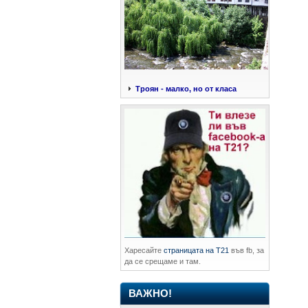
Троян - малко, но от класа
Харесайте
страницата на Т21
във fb, за
да се срещаме и там.
ВАЖНО!