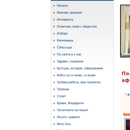
Начало
Мнения, анализи
Интервюта
Политика, власт, общество
Избори
Икономика
Сблъсъци
По света и у нас
Здраве, социални
Култура, история, образование
По
Който си го може, го може
аф
Хубава работа, ама троянска
Троянци
* 
Спорт
Крими, Инциденти
Читателите ни пишат
Кри
Жълто, шарено
Фото Око