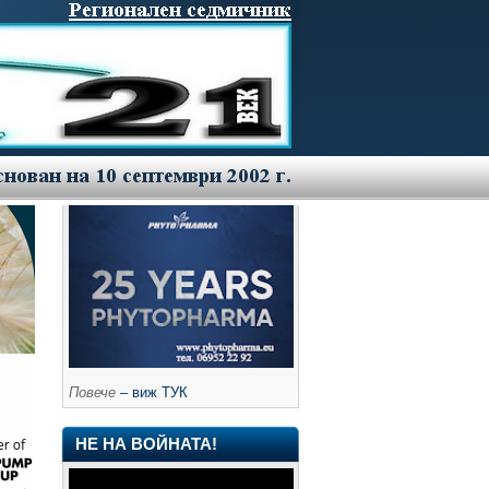
Повече
– виж ТУК
НЕ НА ВОЙНАТА!