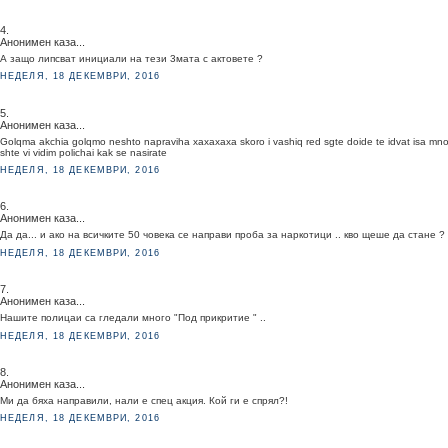
4.
Анонимен каза...
А защо липсват инициали на тези 3мата с актовете ?
НЕДЕЛЯ, 18 ДЕКЕМВРИ, 2016
5.
Анонимен каза...
Golqma akchia golqmo neshto napraviha xaxaxaxa skoro i vashiq red sgte doide te idvat isa mn
shte vi vidim polichai kak se nasirate
НЕДЕЛЯ, 18 ДЕКЕМВРИ, 2016
6.
Анонимен каза...
Да да... и ако на всичките 50 човека се направи проба за наркотици .. кво щеше да стане ?
НЕДЕЛЯ, 18 ДЕКЕМВРИ, 2016
7.
Анонимен каза...
Нашите полицаи са гледали много "Под прикритие " ..
НЕДЕЛЯ, 18 ДЕКЕМВРИ, 2016
8.
Анонимен каза...
Ми да бяха направили, нали е спец акция. Кой ги е спрял?!
НЕДЕЛЯ, 18 ДЕКЕМВРИ, 2016