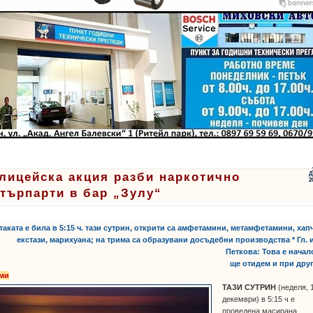
лицейска акция разби наркотично
Д
2
търпарти в бар „Зулу“
Атаката е била в 5:15 ч. тази сутрин, открити са амфетамини, метамфетамини, хап
екстази, марихуана; на трима са образувани досъдебни производства * Гл. 
Петкова: Това е начал
ще отидем и при дру
ми
ТАЗИ СУТРИН
(неделя, 
декември) в 5:15 ч е
проведена масирана