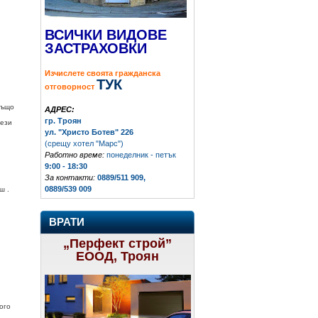
ВСИЧКИ ВИДОВЕ
ЗАСТРАХОВКИ
Изчислете своята гражданска
ТУК
отговорност
Също
АДРЕС:
гр. Троян
тези
ул. "Христо Ботев" 226
(срещу хотел "Марс")
Работно време:
понеделник - петък
9:00 - 18:30
За контакти:
0889/511 909,
0889/539 009
ш .
ВРАТИ
„Перфект строй”
ЕООД, Троян
ого