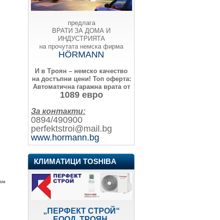
предлага
ВРАТИ ЗА ДОМА И
ИНДУСТРИЯТА
на прочутата немска фирма
HÖRMANN
И в Троян – немско качество
на достъпни цени!
Топ оферта:
Автоматична гаражна врата от
1089 евро
За контакти:
0894/490900
perfektstroi@mail.bg
www.hormann.bg
КЛИМАТИЦИ TOSHIBA
рам
„ПЕРФЕКТ СТРОЙ“
ЕООД, ТРОЯН