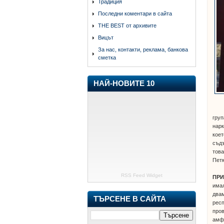
Традиция
Последни коментари в сайта
THE BEST от архивите
Вицът
За нас, контакти, реклама, банкова
сметка
НАЙ-НОВИТЕ 10
груп
нарк
коет
съдъ
това
Пет
RSS Feed Widget
ПРИ
имал
двам
ТЪРСЕНЕ В САЙТА
респ
пров
амфе