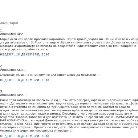
Коментара:
1.
Анонимен каза...
Барнаха ги най после мръсните наркомани ,които тровят децата ни .Но им кажете и имен
,та да ги спукаме от бой ,като ги видим .Браво на полицията ,това е пътя ,браво за куража
шефката .Наркоманите са плявата на обществото ,единственият изход за тези бандюги е
затвор ,да им отхлабят халките .
НЕДЕЛЯ, 18 ДЕКЕМВРИ, 2016
2.
Анонимен каза...
Очакваше се, да не си мислят, че цял живот щеше да продължи ....
НЕДЕЛЯ, 18 ДЕКЕМВРИ, 2016
3.
Анонимен каза...
Пиша този коментар от първо лице ед.ч., тъй като бях сред хората на "наркоманското" аф
парти. Да, вярно е,че влязохме през задния вход, да вярно е , че имаше афтърпарти. Цяла
истина в статията се изчерпва до тук! Акцията беше като по уебник. Казвам го защото
предполагам, че именно там учат маскираните ербапи как да ритат невинни хора в гърбов
и да ги карат да заровят глави в земята. Очевидно е, че е имало намерени наркотични
вещества. Няколко таблетки и две пакетчета на земята не правят 50 човека НАРКОМАНИ н
НАРКОМАНСКО афтърпарти! Даже наркоманите не заслужаваха да им стъпват на гърба ка
стъпиха на моя. Хора, ние просто се веселихме, а се наложи да ходя да пикая с ръцете го
с маскирана охрана... Правете си изводите... Мнного насериозно се бяха взели полицаите
Акцията си е акция, но човещината е човещина!
НЕДЕЛЯ, 18 ДЕКЕМВРИ, 2016