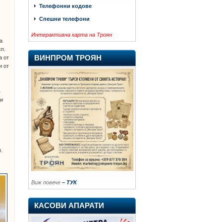
Телефонни кодове
о
Спешни телефони
Интерактивна карта на Троян
а
сп.
ВИНПРОМ ТРОЯН
а от
и от
в
 и
.
Виж повече
– ТУК
КАСОВИ АПАРАТИ