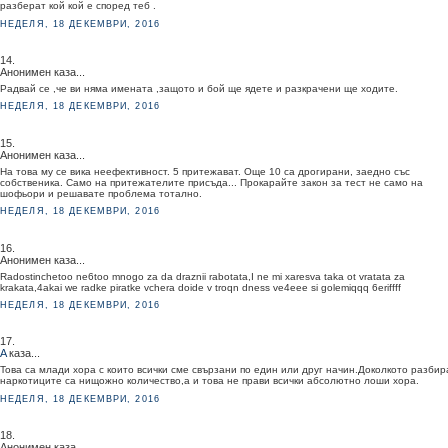
разберат кой кой е според теб .
НЕДЕЛЯ, 18 ДЕКЕМВРИ, 2016
14.
Анонимен каза...
Радвай се ,че ви няма имената ,защото и бой ще ядете и разкрачени ще ходите.
НЕДЕЛЯ, 18 ДЕКЕМВРИ, 2016
15.
Анонимен каза...
На това му се вика неефективност. 5 притежават. Още 10 са дрогирани, заедно със
собственика. Само на притежателите присъда... Прокарайте закон за тест не само на
шофьори и решавате проблема тотално.
НЕДЕЛЯ, 18 ДЕКЕМВРИ, 2016
16.
Анонимен каза...
Radostinchetoo ne6too mnogo za da draznii rabotata,I ne mi xaresva taka ot vratata za
krakata,4akai we radke piratke vchera doide v troqn dness ve4eee si golemiqqq 6eriffff
НЕДЕЛЯ, 18 ДЕКЕМВРИ, 2016
17.
A
каза...
Това са млади хора с които всички сме свързани по един или друг начин.Доколкото разби
наркотиците са нищожно количество,а и това не прави всички абсолютно лоши хора.
НЕДЕЛЯ, 18 ДЕКЕМВРИ, 2016
18.
Анонимен каза...