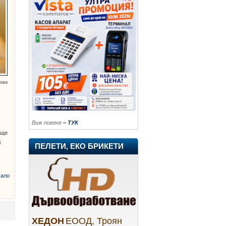
кова
Виж повече
– ТУК
 ще
д
ПЕЛЕТИ, ЕКО БРИКЕТИ
ало
ХЕДОН
ЕООД, Троян