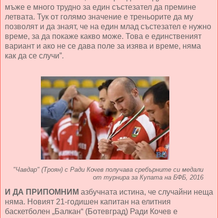
мъже е много трудно за един състезател да премине
летвата. Тук от голямо значение е треньорите да му
позволят и да знаят, че на един млад състезател е нужно
време, за да покаже какво може. Това е единственият
вариант и ако не се дава поле за изява и време, няма
как да се случи”.
"Чавдар" (Троян) с Ради Кочев получава сребърните си медали
от турнира за Купата на БФБ, 2016
И ДА ПРИПОМНИМ
азбучната истина, че случайни неща
няма. Новият 21-годишен капитан на елитния
баскетболен „Балкан“ (Ботевград) Ради Кочев е