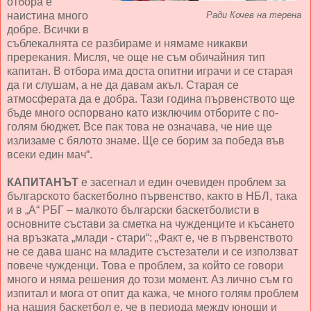
отбора е
наистина много
Ради Кочев на терена
добре. Всички в
съблекалнята се разбираме и нямаме никакви
пререкания. Мисля, че още не съм обичайния тип
капитан. В отбора има доста опитни играчи и се старая
да ги слушам, а не да давам акъл. Старая се
атмосферата да е добра. Тази година първенството ще
бъде много оспорвано като изключим отборите с по-
голям бюджет. Все пак това не означава, че ние ще
излизаме с бялото знаме. Ще се борим за победа във
всеки един мач“.
КАПИТАНЪТ
е засегнал и един очевиден проблем за
българското баскетболно първенство, както в НБЛ, така
и в „А“ РБГ – малкото български баскетболисти в
основните състави за сметка на чужденците и късането
на връзката „млади - стари“: „Факт е, че в първенството
не се дава шанс на младите състезатели и се използват
повече чужденци. Това е проблем, за който се говори
много и няма решения до този момент. Аз лично съм го
изпитал и мога от опит да кажа, че много голям проблем
на нашия баскетбол е, че в периода между юноши и