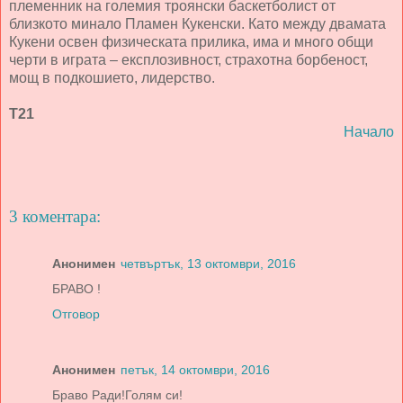
племенник на големия троянски баскетболист от
близкото минало Пламен Кукенски. Като между двамата
Кукени освен физическата прилика, има и много общи
черти в играта – експлозивност, страхотна борбеност,
мощ в подкошието, лидерство.
Т21
Начало
3 коментара:
Анонимен
четвъртък, 13 октомври, 2016
БРАВО !
Отговор
Анонимен
петък, 14 октомври, 2016
Браво Ради!Голям си!