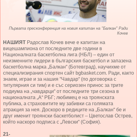
Първата пресконференция на новия капитан на "Балкан" Ради
Кочев
НАШИЯТ
Радослав Кочев вече е капитан на
вицешампиона от последните две години в
Националната баскетболна лига (НБЛ) – един от
неизменните лидери в българския баскетбол и запазена
баскетболна марка „Балкан“ (Ботевград), научихме от
специализирания спортен сайт bgbasket.com. Ради, както
знаем, играе и за нашия “Чавдар“ (по договорка с
титулярния си тим) и е със сериозен принос за трите
подиума на „чавдарци“ от последните три сезона в
националната „А“ РБГ; любимец е на троянската
публика, а страховитите му забивки са голямата
атракция за нея. Доскоро в редиците на „Балкан“ бе и
друг именит троянски баскетболист – Цветослав Острев,
който наскоро подписа с „Левски“ (София).
21-