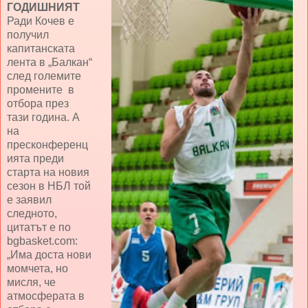
ГОДИШНИЯТ
Ради Кочев е
получил
капитанската
лента в „Балкан“
след големите
промените в
отбора през
тази година. А
на
пресконференц
ията преди
старта на новия
сезон в НБЛ той
е заявил
следното,
цитатът е по
bgbasket.com:
„Има доста нови
момчета, но
мисля, че
атмосферата в