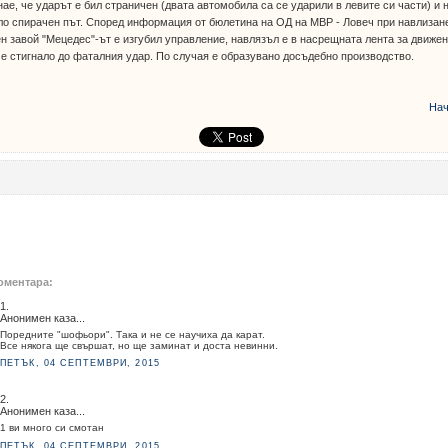
нае, че ударът е бил страничен (двата автомобила са се ударили в левите си части) и 
о спирачен път. Според информация от бюлетина на ОД на МВР - Ловеч при навлизан
н завой "Мецедес"-ът е изгубил управление, навлязъл е в насрещната лента за движе
 е стигнало до фаталния удар. По случая е образувано досъдебно производство.
Нач
оментара:
1.
Анонимен каза...
Поредните "шофьори". Така и не се научиха да карат.
Все някога ще свършат, но ще заминат и доста невинни.
ПЕТЪК, 04 СЕПТЕМВРИ, 2015
2.
Анонимен каза...
1 ви много си смотан
ПЕТЪК, 04 СЕПТЕМВРИ, 2015