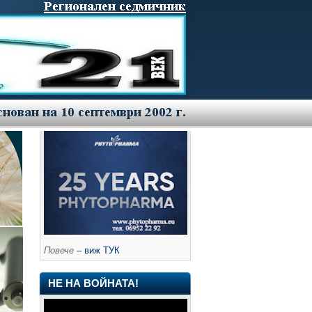
Повече
– виж ТУК
НЕ НА ВОЙНАТА!