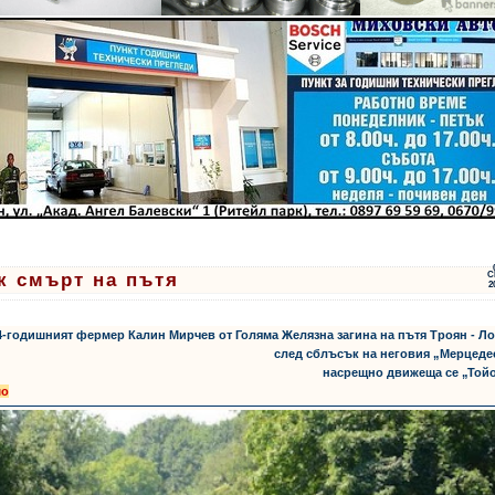
к смърт на пътя
С
2
24-годишният фермер Калин Мирчев от Голяма Желязна загина на пътя Троян - Л
след сблъсък на неговия „Мерцеде
насрещно движеща се „Тойо
шо