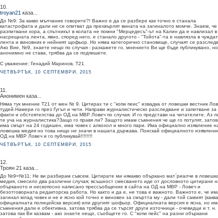
10.
troyan21
каза...
До №9: За какво мълчание говорите?! Важно е да се разбере как точно е станала
катастрофата и дали не се опитват да прехвърлят вината на загиналото момче. Знаем, че
разпитвани хора, а спътникът в колата не помни "Мерцедесъ"-ът на Калин да е навлизал в
насрещната лента, явно, според него, е станало другото - "Тойота"-та е навлязла в чужда
лента и виновник е нейният щофьор. Но няма категорично становище, случаят се разследв
Ако Вие, №9, знаете нещо по случая - разкажете го, мнението Ви ще бъде публикувано, но
анонимно не става, трябва да се подпишете.
С уважение: Генадий Маринов, Т21
ЧЕТВЪРТЪК, 10 СЕПТЕМВРИ, 2015
11.
Анонимен каза...
Няма тук мнение Т21 от мен № 9. Цитирах ти с "копи пеис" извадка от ловешки вестник Ло
тудей.Намери го през Гугъл и чети. Направи журналистическо разследване и запитване за
факти и обстоятелства до ОД на МВР Ловеч по случая. И го представи на читателите. Аз л
те уча на журналистика?Защо го правя ли? Защото имам съмнения че ще го потулят, затов
има смърт на 24 годишен, има човек с алкохол и много пари. Има официално изявление н
ловешка медия но това нищо не значи в нашата държава. Поискай официалното изявлени
ОД на МВР Ловеч и го публикувай!!!!!!!!
ЧЕТВЪРТЪК, 10 СЕПТЕМВРИ, 2015
12.
Троян 21 каза...
До №9=№11: Не ви разбирам съвсем. Цитирате ми някакво объркано мат`риалче в ловешк
медия, смесило два различни случая; всъшност смесването иде от дословното цитиране н
обърканото и нескопосно написано прессъобщение в сайта на ОД на МВР - Ловеч и
безотговорната редакторска работа. Но както и да е, не това е важното. Важното е, че им
загинал млад човек и не е ясно кой точно е виновен за смъртта му - дали той самият (какв
официалната полицейска версия) или другият шофьор. Официалната версия е ясна, но им
съмнения дали е обективна, затова трябва да се търсят други източници - очевидци и т. н.
затова пак Ви казвам - ако знаете нещо, съобщете го. С "копи пейс" на разни объркани