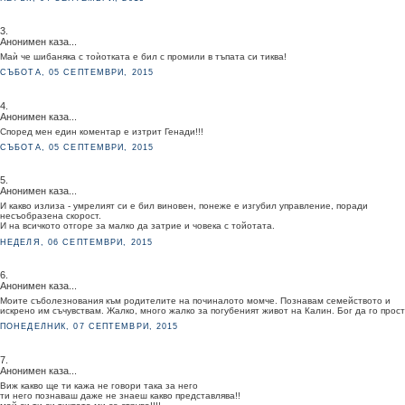
3.
Анонимен каза...
Маѝ че шибаняка с тоѝотката е бил с промили в тъпата си тиква!
СЪБОТА, 05 СЕПТЕМВРИ, 2015
4.
Анонимен каза...
Според мен един коментар е изтрит Генади!!!
СЪБОТА, 05 СЕПТЕМВРИ, 2015
5.
Анонимен каза...
И какво излиза - умрелият си е бил виновен, понеже е изгубил управление, поради
несъобразена скорост.
И на всичкото отгоре за малко да затрие и човека с тойотата.
НЕДЕЛЯ, 06 СЕПТЕМВРИ, 2015
6.
Анонимен каза...
Моите съболезнования към родителите на починалото момче. Познавам семейството и
искрено им съчувствам. Жалко, много жалко за погубеният живот на Калин. Бог да го прост
ПОНЕДЕЛНИК, 07 СЕПТЕМВРИ, 2015
7.
Анонимен каза...
Виж какво ще ти кажа не говори така за него
ти него познаваш даже не знаеш какво представлява!!