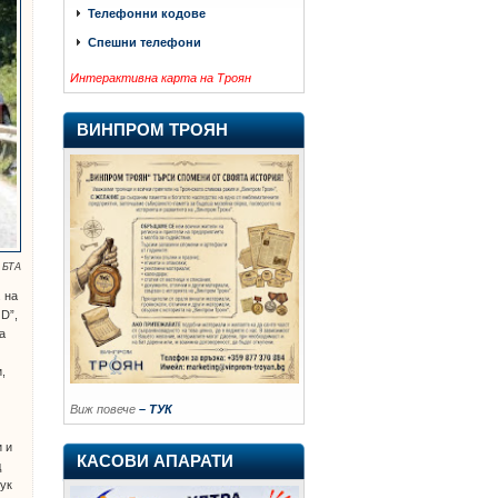
Телефонни кодове
Спешни телефони
Интерактивна карта на Троян
ВИНПРОМ ТРОЯН
 БТА
. на
D”,
а
,
Виж повече
– ТУК
и и
КАСОВИ АПАРАТИ
д
тук