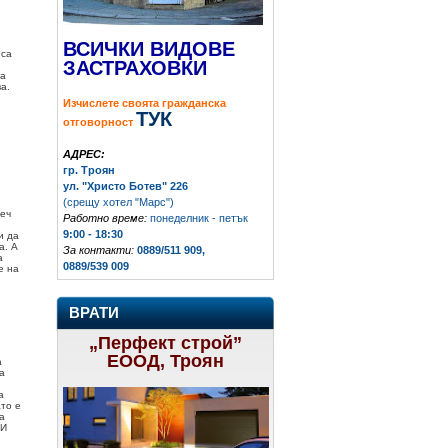
ВСИЧКИ ВИДОВЕ
 са
ЗАСТРАХОВКИ
та
а.
Изчислете своята гражданска
ТУК
отговорност
АДРЕС:
гр. Троян
ул. "Христо Ботев" 226
(срещу хотел "Марс")
веч
Работно време:
понеделник - петък
9:00 - 18:30
и да
а. А
За контакти:
0889/511 909,
а
0889/539 009
е на
ВРАТИ
„Перфект строй”
ЕООД, Троян
а
а
а
ато е
а
 И