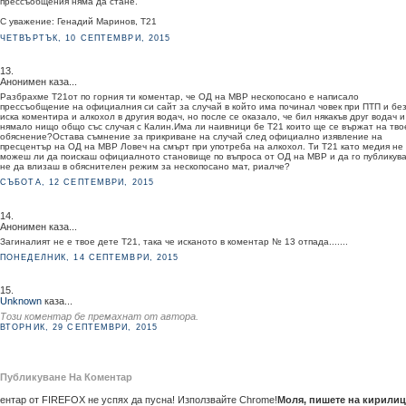
прессъобщения няма да стане.
С уважение: Генадий Маринов, Т21
ЧЕТВЪРТЪК, 10 СЕПТЕМВРИ, 2015
13.
Анонимен каза...
Разбрахме Т21от по горния ти коментар, че ОД на МВР нескопосано е написало
прессъобщение на официалния си сайт за случай в който има починал човек при ПТП и бе
иска коментира и алкохол в другия водач, но после се оказало, че бил някакъв друг водач и
нямало нищо общо със случая с Калин.Има ли наивници бе Т21 които ще се вържат на тво
обяснение?Остава съмнение за прикриване на случай след официално изявление на
пресцентър на ОД на МВР Ловеч на смърт при употреба на алкохол. Ти Т21 като медия не
можеш ли да поискаш официалното становище по въпроса от ОД на МВР и да го публикува
не да влизаш в обяснителен режим за нескопосано мат, риалче?
СЪБОТА, 12 СЕПТЕМВРИ, 2015
14.
Анонимен каза...
Загиналият не е твое дете Т21, така че исканото в коментар № 13 отпада.......
ПОНЕДЕЛНИК, 14 СЕПТЕМВРИ, 2015
15.
Unknown
каза...
Този коментар бе премахнат от автора.
ВТОРНИК, 29 СЕПТЕМВРИ, 2015
Публикуване На Коментар
ентар от FIREFOX не успях да пусна! Използвайте Chrome!
Моля, пишете на кирилиц