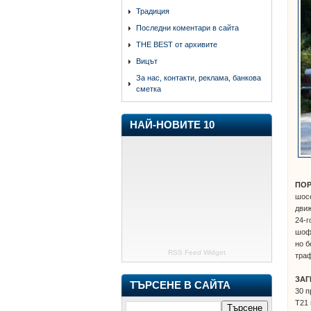
Традиция
Последни коментари в сайта
THE BEST от архивите
Вицът
За нас, контакти, реклама, банкова
сметка
НАЙ-НОВИТЕ 10
ПО
шосе
движ
24-г
шофь
но б
RSS Feed Widget
траф
ЗАГ
ТЪРСЕНЕ В САЙТА
30 п
Т21 