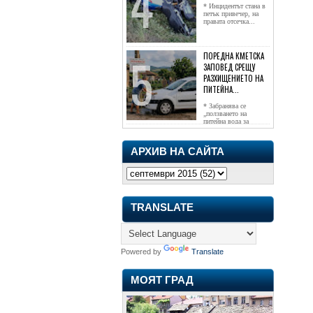
* Инцидентът стана в
петък привечер, на
правата отсечка...
ПОРЕДНА КМЕТСКА
ЗАПОВЕД СРЕЩУ
РАЗХИЩЕНИЕТО НА
ПИТЕЙНА...
* Забранява се
„ползването на
питейна вода за
напояване...
АРХИВ НА САЙТА
TRANSLATE
Powered by
Translate
МОЯТ ГРАД