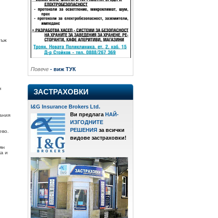
мъж
Повече
- виж ТУК
н
ЗАСТРАХОВКИ
I
&
G Insurance Brokers Ltd.
Ви предлага
НАЙ-
шания
ИЗГОДНИТЕ
РЕШЕНИЯ
за всички
ево.
видове застраховки!
ян
а и