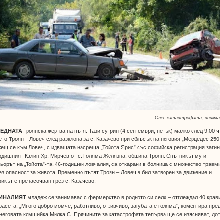
След катастрофата, снимка
РЕДНАТА
троянска жертва на пътя. Тази сутрин (4 септември, петък) малко след 9:00 ч
то Троян – Ловеч след разклона за с. Казачево при сблъсък на неговия „Мерцедес 250 
ещ се към Ловеч, с идващата насреща „Тойота Ярис” със софийска регистрация загин
одишният Калин Хр. Мирчев от с. Голяма Желязна, община Троян. Спътникът му и
орът на „Тойота”-та, 46-годишен ловчалия, са откарани в болница с множество травми
ез опасност за живота. Временно пътят Троян – Ловеч е бил затворен за движение и
икът е пренасочван през с. Казачево.
ИНАЛИЯТ
младеж се занимавал с фермерство в родното си село – отглеждал 40 крав
расета. „Много добро момче, работливо, отзивчиво, загубата е голяма”, коментира пре
неговата комшийка Милка С. Причините за катастрофата тепърва ще се изясняват, до