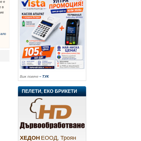
не е
е в
ние
ало
Виж повече
– ТУК
ПЕЛЕТИ, ЕКО БРИКЕТИ
ХЕДОН
ЕООД, Троян