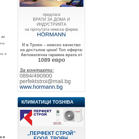
предлага
ВРАТИ ЗА ДОМА И
ИНДУСТРИЯТА
на прочутата немска фирма
HÖRMANN
з да
ето
И в Троян – немско качество
на достъпни цени!
Топ оферта:
ш, а
Автоматична гаражна врата от
1089 евро
За контакти:
0894/490900
perfektstroi@mail.bg
www.hormann.bg
КЛИМАТИЦИ TOSHIBA
„ПЕРФЕКТ СТРОЙ“
а и
ЕООД, ТРОЯН