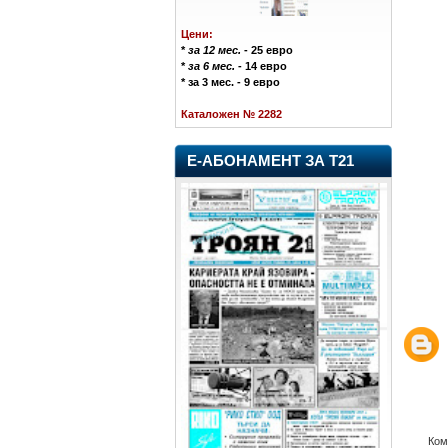
Цени:
*
за 12 мес.
- 25 евро
*
за 6 мес.
- 14 евро
* за 3 мес. - 9 евро
Каталожен № 2282
Е-АБОНАМЕНТ ЗА Т21
Ком