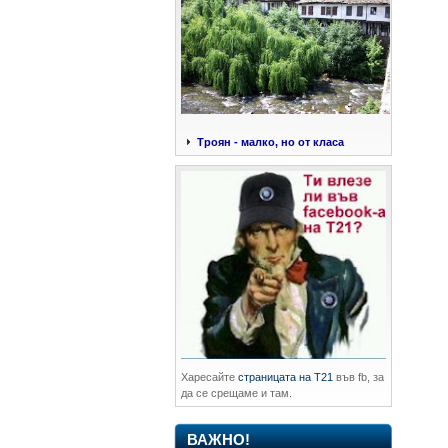
Троян - малко, но от класа
Харесайте
страницата на Т21
във fb, за
да се срещаме и там.
ВАЖНО!