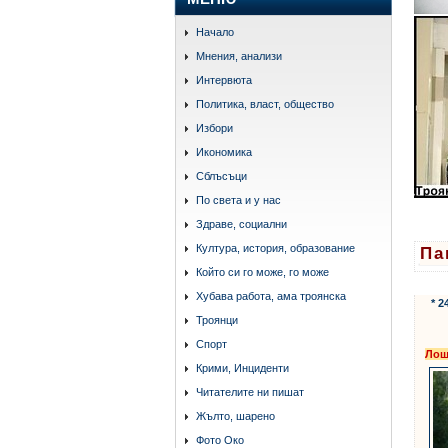
Начало
Мнения, анализи
Интервюта
Политика, власт, общество
Избори
Икономика
Сблъсъци
По света и у нас
Здраве, социални
Култура, история, образование
Па
Който си го може, го може
Хубава работа, ама троянска
* 
Троянци
Спорт
Ло
Крими, Инциденти
Читателите ни пишат
Жълто, шарено
Фото Око