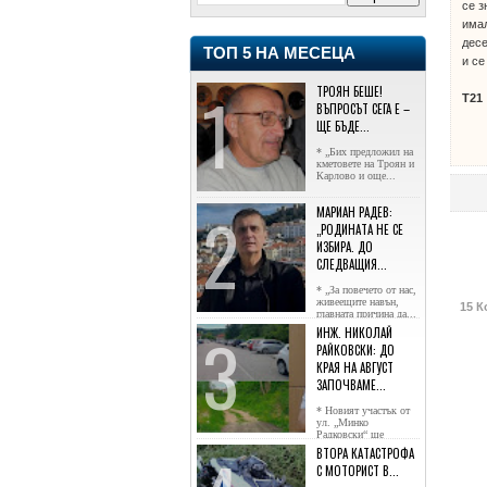
се з
имал
десе
ТОП 5 НА МЕСЕЦА
и се
ТРОЯН БЕШЕ!
Т21
ВЪПРОСЪТ СЕГА Е –
ЩЕ БЪДЕ...
* „Бих предложил на
кметовете на Троян и
Карлово и още...
МАРИАН РАДЕВ:
„РОДИНАТА НЕ СЕ
ИЗБИРА. ДО
СЛЕДВАЩИЯ...
* „За повечето от нас,
живеещите навън,
15 К
главната причина да...
ИНЖ. НИКОЛАЙ
РАЙКОВСКИ: ДО
КРАЯ НА АВГУСТ
ЗАПОЧВАМЕ...
* Новият участък от
ул. „Минко
Радковски“ ще
достигне жк...
ВТОРА КАТАСТРОФА
С МОТОРИСТ В...