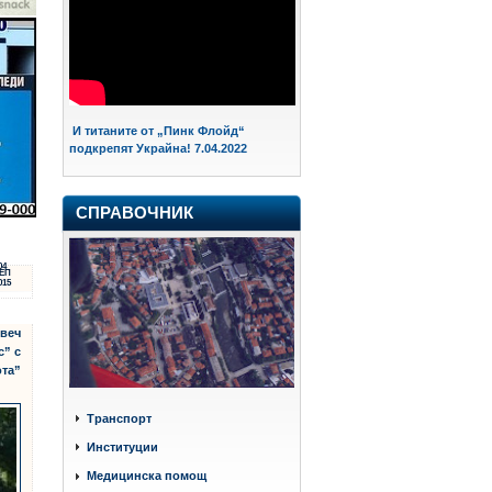
И титаните от „Пинк Флойд“
подкрепят Украйна! 7.04.2022
СПРАВОЧНИК
04
ЕП
015
овеч
с” с
та”
Транспорт
Институции
Медицинска помощ