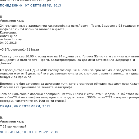
май си ти си тиквата ми се струва!!!!
ПОНЕДЕЛНИК, 07 СЕПТЕМВРИ, 2015
8.
Анонимен каза...
24-годишен мъж е загинал при катастрофа на пътя Ловеч – Троян. Замесен е 53-годишен 
шофирал с 2,54 промила алкохол в кръвта
Категории:
Ловеч днес
от lovechtoday
04.09.2015
+5-1Прочетено14718пъти
Тази сутрин към 10.00 ч. млад мъж на 24 години от с. Голяма Желязна, е загинал при пъте
инцидент на пътя Ловеч – Троян. Катастрофирали са два леки автомобила „Мерцедес” и
„Тойота”.
От пресцентъра на ОД на МВР съобщават още, че в Ловеч за срок от 24ч. е задържан 53
годишен мъж от Бургас, който е управлявал колата си, с концентрация на алкохол в изди
въздух 2,54 промила.
Временно е бил затворен за движение пътя, като е осигурен обходен маршрут през Казач
Изясняват се причините за тежката катастрофа.
Това бе написано в ловешки електронен вестник.Каква е истината? Водача на Тойотата пи
ли е бил?Той ли е шеф на изикредит които дерат кожи с 300% лихви?Т21 извърши проверк
осведоми читателите си. Или не ти стиска?
СРЯДА, 09 СЕПТЕМВРИ, 2015
9.
Анонимен каза...
Т 21 що мълчиш?
ЧЕТВЪРТЪК, 10 СЕПТЕМВРИ, 2015