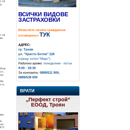
е се
му
ВСИЧКИ ВИДОВЕ
ЗАСТРАХОВКИ
Изчислете своята гражданска
ТУК
о за
отговорност
ва
АДРЕС:
гр. Троян
ул. "Христо Ботев" 226
(срещу хотел "Марс")
Работно време:
понеделник - петък
9:00 - 18:30
 Ала
ст,
За контакти:
0889/511 909,
въз
0889/539 009
 Но
о е,
ВРАТИ
„Перфект строй”
ЕООД, Троян
амо
ща
рах
А?/