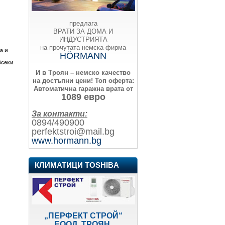
предлага
ВРАТИ ЗА ДОМА И
ИНДУСТРИЯТА
на прочутата немска фирма
а и
HÖRMANN
Всеки
И в Троян – немско качество
на достъпни цени!
Топ оферта:
Автоматична гаражна врата от
1089 евро
За контакти:
0894/490900
perfektstroi@mail.bg
www.hormann.bg
КЛИМАТИЦИ TOSHIBA
„ПЕРФЕКТ СТРОЙ“
ЕООД, ТРОЯН