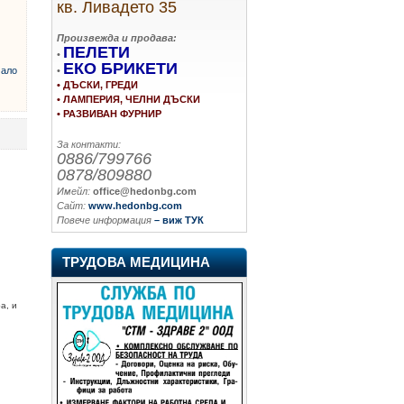
кв. Ливадето 35
Произвежда и продава:
ПЕЛЕТИ
•
ЕКО БРИКЕТИ
•
ало
• ДЪСКИ, ГРЕДИ
• ЛАМПЕРИЯ, ЧЕЛНИ ДЪСКИ
• РАЗВИВАН ФУРНИР
За контакти:
0886/799766
0878/809880
Имейл:
office@hedonbg.com
Сайт:
www.hedonbg.com
Повече информация
– виж ТУК
ТРУДОВА МЕДИЦИНА
а, и