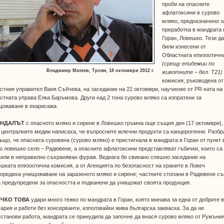
проби на опасните
афлатоксини в сурово
мляко, предназначено з
преработка в мандрата 
Горан, Ловешко. Тези д
били изнесени от
Областната епизоотичн
(срещу епидемии по
Владимир Матеев, Троян, 18 октомври 2012 г.
животните – бел. Т21)
комисия, ръководена от
стния управител Ваня Събчева, на заседание на 22 октомври, научихме от PR-ката на
стната управа Елка Баръмова. Други над 2 тона сурово мляко са изпратени за
щожаване в екарисажа.
АНДАЛЪТ
с опасното мляко и сирене в Ловешко гръмна още същия ден (17 октомври),
 централните медии написаха, че въпросните млечни продукти са канцерогенни. Разбр
ъщо, че опасната суровина (сурово мляко) е пристигнала в мандрата в Горан от пункт 
о ловешко село – Радювене, а опасните афлатоксини представляват гъбички, които са
или в неправилно съхраняван фураж. Веднага бе свикано спешно заседание на
шката епизоотична комисия, а от Агенцията по безопасност на храните в Ловеч
оредиха унищожаване на заразеното мляко и сирене; частните стопани в Радювене с
 предупредени за опасността и подканени да унищожат своята продукция.
ЧКО ТОВА
удари много тежко по мандрата в Горан, която минава за една от добрите 
ария и работи без консерванти, използвайки жива българска закваска. За да не
станови работа, мандрата се принудила да започне да внася сурово мляко от Румъния