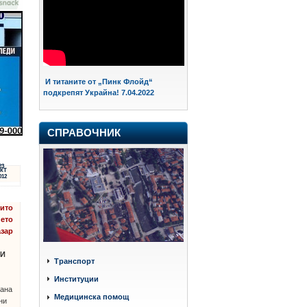
И титаните от „Пинк Флойд“
подкрепят Украйна! 7.04.2022
СПРАВОЧНИК
23
КТ
012
рито
нето
азар
И
Транспорт
Институции
тана
Медицинска помощ
ни