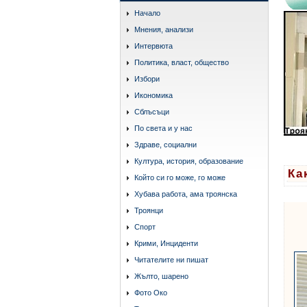
Начало
Мнения, анализи
Интервюта
Политика, власт, общество
Избори
Икономика
Сблъсъци
По света и у нас
Здраве, социални
Култура, история, образование
Ка
Който си го може, го може
Хубава работа, ама троянска
Троянци
Спорт
Крими, Инциденти
Читателите ни пишат
Жълто, шарено
Фото Око