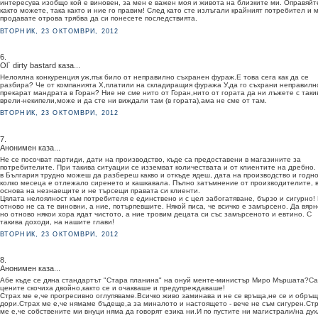
интересува изобщо кой е виновен, за мен е важен моя и живота на близките ми. Оправяйт
както можете, така както и ние го правим! След като сте излъгали крайният потребител и 
продавате отрова трябва да си понесете последствията.
ВТОРНИК, 23 ОКТОМВРИ, 2012
6.
Ol` dirty bastard каза...
Нелоялна конкуренция уж,пък било от неправилно съхранен фураж.Е това сега как да се
разбира? Че от компанията Х,платили на складиращия фуража У,да го съхрани неправилн
прекарат мандрата в Горан? Ние не сме нито от Горан,нито от гората да ни лъжете с таки
врели-некипели,може и да сте ни виждали там (в гората),ама не сме от там.
ВТОРНИК, 23 ОКТОМВРИ, 2012
7.
Анонимен каза...
Не се посочват партиди, дати на производство, къде са предоставени в магазините за
потребителите. При такива ситуации се изземват количествата и от клиентите на дребно.
в България трудно можеш да разбереш какво и откъде ядеш, дата на производство и годно
колко месеца е отлежало сиренето и кашкавала. Пълно затъмнение от производителите, 
основа на незнаещите и не търсещи правата си клиенти.
Цялата нелоялност към потребителя е единствено и с цел забогатяване, бързо и сигурно!
отново не са те виновни, а ние, потърпевшите. Някой писа, че всичко е замърсено. Да вярн
но отново някои хора ядат чистото, а ние тровим децата си със замърсеното и евтино. С
такива доходи, на нашите глави!
ВТОРНИК, 23 ОКТОМВРИ, 2012
8.
Анонимен каза...
Абе къде се дяна стандартът "Стара планина" на онуй менте-министър Миро Мършата?С
цените скочиха двойно,както се и очакваше и предупреждаваше!
Страх ме е,че прогресивно оглупяваме.Всичко живо заминава и не се връща,не се и обръ
дори.Страх ме е,че нямаме бъдеще,а за миналото и настоящето - вече не съм сигурен.Ст
ме е,че собствените ми внуци няма да говорят езика ни.И по пустите ни магистрали/на дух