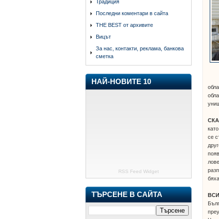
Традиция
Последни коментари в сайта
THE BEST от архивите
Вицът
За нас, контакти, реклама, банкова
сметка
НАЙ-НОВИТЕ 10
обла
обла
уни
СК
като
се с
друг
появ
лове
разп
RSS Feed Widget
бяха
ТЪРСЕНЕ В САЙТА
ВСИ
Бълг
преу