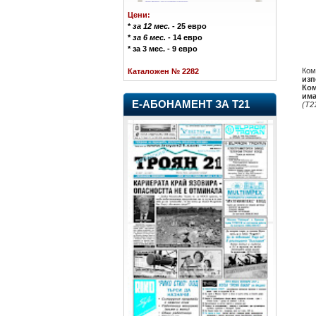
Цени:
*
за 12 мес.
- 25 евро
*
за 6 мес.
- 14 евро
* за 3 мес. - 9 евро
Ком
Каталожен № 2282
изп
Ком
има
Е-АБОНАМЕНТ ЗА Т21
(Т2