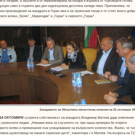
я и Унгария, а загубите й от нереализирана на пазара и върната от търговците готова
укция само в първите два дни надхвърлила десетина хиляди лева. Припомняме, че
ни произведения на мандрата в Горан има и на троянския пазар и те стоят много добр
лите млека „Троян”, „Марагидик” и „Горан” и сиренето „Горан”.
Заседанието на Областната епизоотична комисия на 22 октомври 201
18 ОКТОМВРИ
сутринта собственикът на мандрата Владимир Матеев даде изявление
 троянските медии. „Нямаме вина за случилото се, при наша проверка бе открито
дното мляко и преминахме към унищожаване на въпросните количества. Жалко, че та
тивна шумотевица ни нанася сериозни щети”, коментира г-н Матеев. На въпроса на Т2