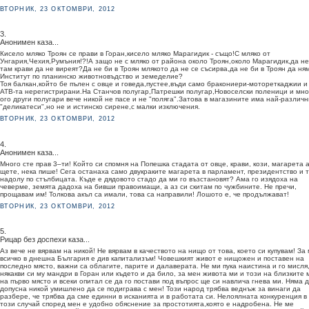
ВТОРНИК, 23 ОКТОМВРИ, 2012
3.
Анонимен каза...
Кисело мляко Троян се прави в Горан,кисело мляко Марагидик - също!С мляко от
Унгария,Чехия,Румъния!?!А защо не с мляко от района около Троян,около Марагидик,да не
там крави да не виреят?Да не би в Троян млякото да не се съсирва,да не би в Троян да ня
Институт по планинско животновъдство и земеделие?
Тоя балкан,който бе пълен с овце и говеда,пустее,въди само бракониери-мотореткаджии и
АТВ-та нерегистрирани.На Станчов полугар,Патрешки полугар,Новоселски поленици и мно
ого други полугари вече никой не пасе и не "поляга".Затова в магазините има най-различн
"деликатеси",но не и истинско сирене,с малки изключения.
ВТОРНИК, 23 ОКТОМВРИ, 2012
4.
Анонимен каза...
Много сте прав 3–ти! Който си спомня на Попешка стадата от овце, крави, кози, магарета 
щете, нека пише! Сега останаха само двукраките магарета в парламент, президентство и 
надолу по стълбицата. Къде е дядовото стадо да ми го възстановят? Ама го изядоха на
чеверме, земята дадоха на бивши правоимащи, а аз си скитам по чужбините. Не пречи,
прощавам им! Толкова акъл са имали, това са направили! Лошото е, че продължават!
ВТОРНИК, 23 ОКТОМВРИ, 2012
5.
Рицар без доспехи каза...
Аз вече не вярвам на никой! Не вярвам в качеството на нищо от това, което си купувам! За
всичко в днешна България е див капитализъм! Човешкият живот е нищожен и поставен на
последно място, важни са облагите, парите и далаверата. Не ми пука наистина и го мисля,
някакви си му мандри в Горан или където и да било, за мен живота ми и този на близките 
на първо място и всеки опитал се да го постави под въпрос ще си навлича гнева ми. Няма 
допусна никой умишлено да се подиграва с мен! Този народ трябва веднъж за винаги да
разбере, че трябва да сме единни в исканията и в работата си. Нелоялната конкуренция в
този случай според мен е удобно обяснение за простотията,която е надробена. Не ме