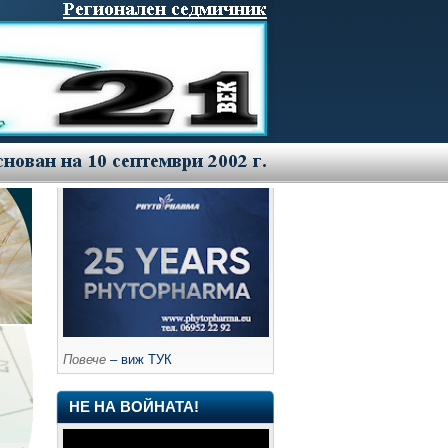
Повече
– виж ТУК
НЕ НА ВОЙНАТА!