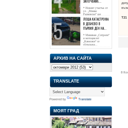
ЗАПОЧВАМЕ...
допу
възм
* Новият участък от
ул. „Минко
Радковски“ ще
достигне жк...
Т21
ЛОША КАТАСТРОФА
В ДЕБНЕВО В
ПЪРВИЯ ДЕН НА...
* Миниван „Ситроен“
и мотоциклет
„Кавасаки“ се
сблъскаха...
АРХИВ НА САЙТА
8 Ко
TRANSLATE
Powered by
Translate
МОЯТ ГРАД