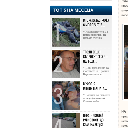
Чехи
прод
ТОП 5 НА МЕСЕЦА
млеч
кисе
ВТОРА КАТАСТРОФА
С МОТОРИСТ В...
* Инцидентът стана в
петък привечер, на
правата отсечка...
ТРОЯН БЕШЕ!
ВЪПРОСЪТ СЕГА Е –
ЩЕ БЪДЕ...
* „Бих предложил на
кметовете на Троян и
Карлово и още...
МЪЖЪТ С
ВНУШИТЕЛНАТА...
* Попитах го главното
– защо (се отказа).
Отговори без...
НА 
ИНЖ. НИКОЛАЙ
пред
РАЙКОВСКИ: ДО
него
КРАЯ НА АВГУСТ
нега