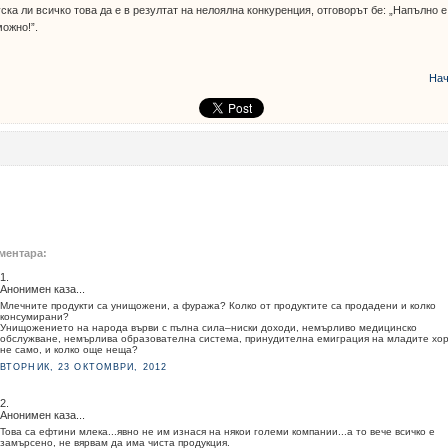
ска ли всичко това да е в резултат на нелоялна конкуренция, отговорът бе: „Напълно е
ожно!”.
Нач
ментара:
1.
Анонимен каза...
Млечните продукти са унищожени, а фуража? Колко от продуктите са продадени и колко
консумирани?
Унищожението на народа върви с пълна сила–ниски доходи, немърливо медицинско
обслужване, немърлива образователна система, принудителна емиграция на младите хор
не само, и колко още неща?
ВТОРНИК, 23 ОКТОМВРИ, 2012
2.
Анонимен каза...
Това са ефтини млека...явно не им изнася на някои големи компании...а то вече всичко е
замърсено, не вярвам да има чиста продукция.