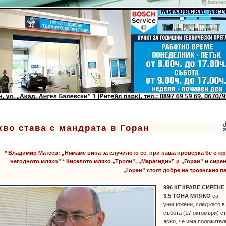
кво става с мандрата в Горан
О
2
* Владимир Матеев: „Нямаме вина за случилото се, при наша проверка бе отк
негодното мляко” * Киселото мляко „Троян”, „Марагидик” и „Горан” и сире
„Горан” стоят добре на троянския п
996 КГ КРАВЕ СИРЕНЕ
3,5 ТОНА МЛЯКО
са
унищожени, след като в
събота (17 октомври) с
ясно, че има положител