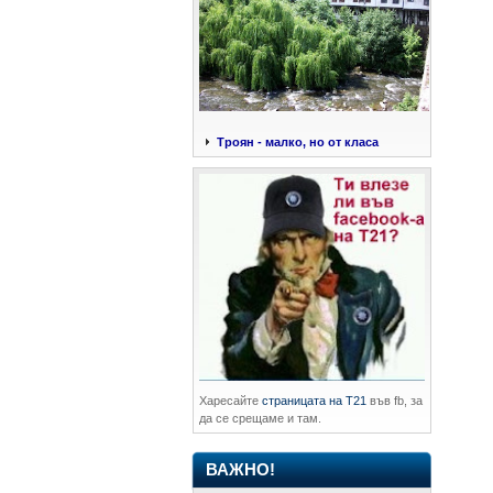
Троян - малко, но от класа
Харесайте
страницата на Т21
във fb, за
да се срещаме и там.
ВАЖНО!