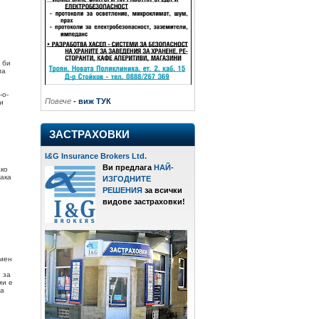
 би
ма
-о-
Повече
- виж ТУК
и
ЗАСТРАХОВКИ
I
&
G Insurance Brokers Ltd.
Ви предлага
НАЙ-
ако
така
ИЗГОДНИТЕ
РЕШЕНИЯ
за всички
видове застраховки!
 мен
 за
ми е
да