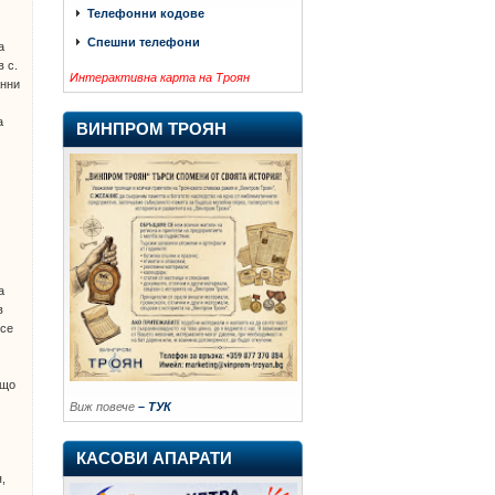
Телефонни кодове
Спешни телефони
а
в с.
Интерактивна карта на Троян
анни
а
ВИНПРОМ ТРОЯН
а
в
 се
ъщо
Виж повече
– ТУК
в
КАСОВИ АПАРАТИ
,