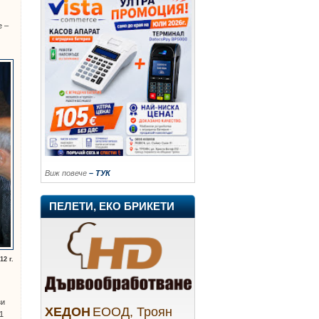
е –
Виж повече
– ТУК
ПЕЛЕТИ, ЕКО БРИКЕТИ
2 г.
зи
ХЕДОН
ЕООД, Троян
1