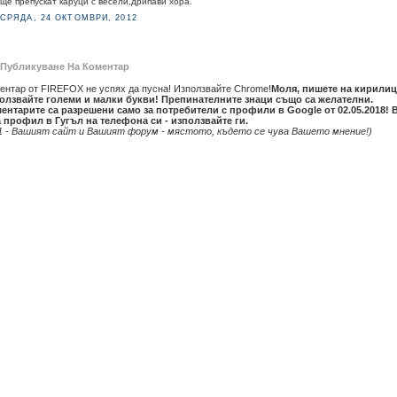
ще препускат каруци с весели,дрипави хора.
СРЯДА, 24 ОКТОМВРИ, 2012
Публикуване На Коментар
ентар от FIREFOX не успях да пусна! Използвайте Chrome!
Моля, пишете на кирилиц
олзвайте големи и малки букви! Препинателните знаци също са желателни.
ентарите са разрешени само за потребители с профили в Google от 02.05.2018! 
 профил в Гугъл на телефона си - използвайте ги.
1 - Вашият сайт и Вашият форум - мястото, където се чува Вашето мнение!)