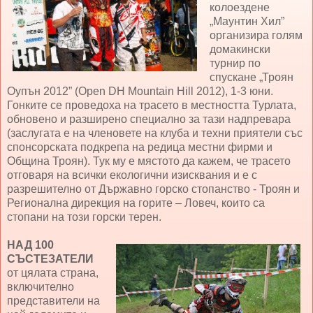
колоездене
„Маунтин Хил”
организира голям
домакински
турнир по
спускане „Троян
Оупън 2012” (Open DH Mountain Hill 2012), 1-3 юни.
Гонките се проведоха на трасето в местността Турлата,
обновено и разширено специално за тази надпревара
(заслугата е на членовете на клуба и техни приятели със
спонсорската подкрепа на редица местни фирми и
Община Троян). Тук му е мястото да кажем, че трасето
отговаря на всички екологични изисквания и е с
разрешително от Държавно горско стопанство - Троян и
Регионална дирекция на горите – Ловеч, които са
стопани на този горски терен.
НАД 100
СЪСТЕЗАТЕЛИ
от цялата страна,
включително
представители на