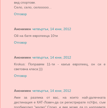
вид спортове.
Село, село, селооооо...
Отговор
Анонимен
четвъртък, 14 юни, 2012
Ой на батя европееца 10ти
Отговор
Анонимен
четвъртък, 14 юни, 2012
Krokus: Поправям 11-ти - какъв европеец, он си е
световна класа:)))
Отговор
Анонимен
четвъртък, 14 юни, 2012
Ами за разлика от вас, на които най-далечната
дестинация е КАТ-Ловеч-да си регистрирате гоУфо, съм
пообиколил "малко".Споко, и вие може да го направите