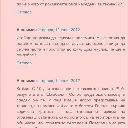
ли,че много от рокаджиите бяха набедени за такива????
Отговор
Анонимен
вторник, 12 юни, 2012
Изобщо не искам да влизам в полемики. Нека тогава да
останем на това ниво, да се друсат силиконови цици ,да
се лее чалга и простотия до шия, щом мислиш че ще е
по-добре !
Отговор
Анонимен
вторник, 12 юни, 2012
Krokus: С 10 дни закъснение отразявате новината!!! Аз
резултатите от Шамбала - Сопот, преди около месец ги
следях on-line. И там имаше добро представяне на
троянец, но нямаше кой да го отбележи. Генади, търпиш
сериозна критика в това отношение, излиза че
отразяваш събитията само когато са на територията на
общината, или тези които ти желаеш. Поздрав на децата