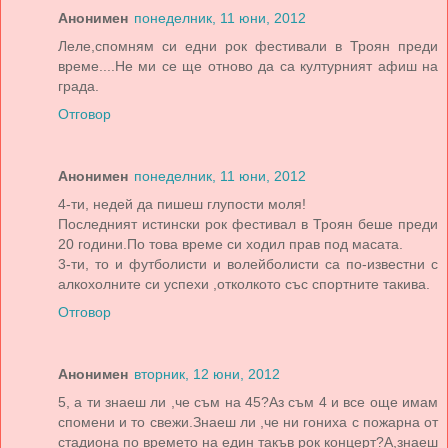
Анонимен
понеделник, 11 юни, 2012
Леле,спомням си едни рок фестивали в Троян преди
време....Не ми се ще отново да са културният афиш на
града.
Отговор
Анонимен
понеделник, 11 юни, 2012
4-ти, недей да пишеш глупости моля!
Последният истински рок фестивал в Троян беше преди
20 години.По това време си ходил прав под масата.
3-ти, то и футболисти и волейболисти са по-известни с
алкохолните си успехи ,отколкото със спортните такива.
Отговор
Анонимен
вторник, 12 юни, 2012
5, а ти знаеш ли ,че съм на 45?Аз съм 4 и все още имам
спомени и то свежи.Знаеш ли ,че ни гониха с пожарна от
стадиона по времето на един такъв рок концерт?А,знаеш