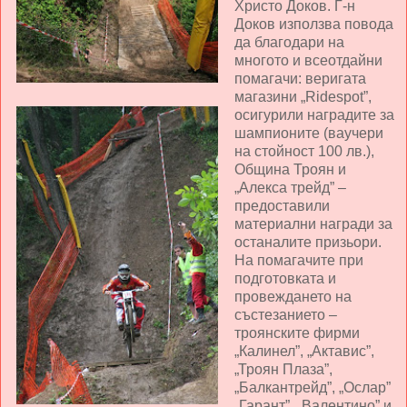
Христо Доков. Г-н
Доков използва повода
да благодари на
многото и всеотдайни
помагачи: веригата
магазини „Ridespot”,
осигурили наградите за
шампионите (ваучери
на стойност 100 лв.),
Община Троян и
„Алекса трейд” –
предоставили
материални награди за
останалите призьори.
На помагачите при
подготовката и
провеждането на
състезанието –
троянските фирми
„Калинел”, „Актавис”,
„Троян Плаза”,
„Балкантрейд”, „Ослар”
„Гарант”, „Валентино” и