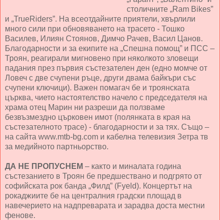
столичните „Ram Bikes”
и „TrueRiders”. На всеотдайните приятели, хвърлили
много сили при обновяването на трасето - Тошко
Василев, Илиян Стоянов, Димчо Рачев, Васил Цанов.
Благодарности и за екипите на „Спешна помощ” и ПСС –
Троян, реагирали мигновено при няколкото зловещи
падания през първия състезателен ден (едно момче от
Ловеч с две счупени ръце, други двама байкъри със
счупени ключици). Важен помагач бе и троянската
църква, чието настоятелство начело с председателя на
храма отец Марин ни разреши да ползваме
безвъзмездно църковен имот (полянката в края на
състезателното трасе) - благодарности и за тях. Също –
на сайта www.mtb-bg.com и кабелна телевизия Зетра тв
за медийното партньорство.
ДА НЕ ПРОПУСНЕМ
– както и миналата година
състезанието в Троян бе предшествано и подгрято от
софийската рок банда „Филд” (Fyeld). Концертът на
рокаджиите бе на централния градски площад в
навечерието на надпреварата и зарадва доста местни
фенове.