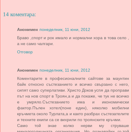
14 коментара:
Анонимен
понеделник, 11 юни, 2012
Браво ,спорт и рок имало и нормални хора в това село ,
а не само чалгари.
Отговор
Анонимен
понеделник, 11 юни, 2012
Коментарите в професионалните сайтове за маунтин
байк относно състезанието и всичко свързано с него,
сипят само суперлативи. Христо Доков успя да проправи
път на нов спорт в Троян,а и да покаже, че тук не всичко
е умряло.Състезанието има и икономически
фактор.Пълен хотел(поне един), няколко мобилни
кръчмета около Турлата,а и както разбрах състезателите
и техните екипи са се вихрили по троянските кръчми.
Само той знае колко нерви му струваше
миналогодишната организация .Но познавайки го,той