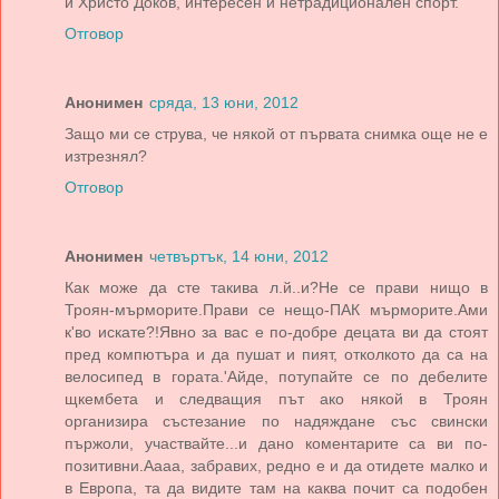
и Христо Доков, интересен и нетрадиционален спорт.
Отговор
Анонимен
сряда, 13 юни, 2012
Защо ми се струва, че някой от първата снимка още не е
изтрезнял?
Отговор
Анонимен
четвъртък, 14 юни, 2012
Как може да сте такива л.й..и?Не се прави нищо в
Троян-мърморите.Прави се нещо-ПАК мърморите.Ами
к'во искате?!Явно за вас е по-добре децата ви да стоят
пред компютъра и да пушат и пият, отколкото да са на
велосипед в гората.'Айде, потупайте се по дебелите
щкембета и следващия път ако някой в Троян
организира състезание по надяждане със свински
пържоли, участвайте...и дано коментарите са ви по-
позитивни.Аааа, забравих, редно е и да отидете малко и
в Европа, та да видите там на каква почит са подобен