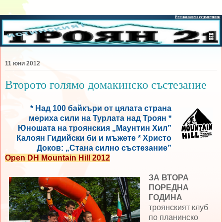
11 юни 2012
Второто голямо домакинско състезание
* Над 100 байкъри от цялата страна
мериха сили на Турлата над Троян *
Юношата на троянския „Маунтин Хил”
Калоян Гидийски би и мъжете
* Христо
Доков: „Стана силно състезание”
Open DH Mountain Hill 2012
ЗА ВТОРА
ПОРЕДНА
ГОДИНА
троянският клуб
по планинско