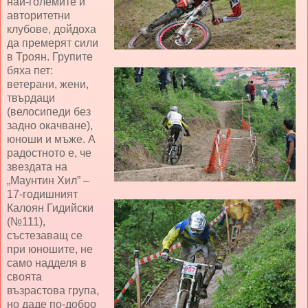
най-големите и
авторитетни
клубове, дойдоха
да премерят сили
в Троян. Групите
бяха пет:
ветерани, жени,
твърдаци
(велосипеди без
задно окачване),
юноши и мъже. А
радостното е, че
звездата на
„Маунтин Хил” –
17-годишният
Калоян Гидийски
(№111),
състезаващ се
при юношите, не
само надделя в
своята
възрастова група,
но даде по-добро