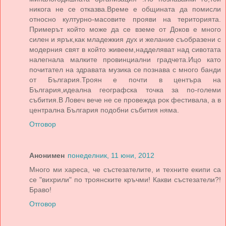
никога не се отказва.Време е общината да помисли
относно културно-масовите прояви на територията.
Примерът който може да се вземе от Доков е много
силен и ярък,как младежкия дух и желание съобразени с
модерния свят в който живеем,надделяват над сивотата
налегнала малките провинциални градчета.Ицо като
почитател на здравата музика се познава с много банди
от България.Троян е почти в центъра на
България,идеална географска точка за по-големи
събития.В Ловеч вече не се провежда рок фестивала, а в
централна България подобни събития няма.
Отговор
Анонимен
понеделник, 11 юни, 2012
Много ми хареса, че състезателите, и техните екипи са
се "вихрили" по троянските кръчми! Какви състезатели?!
Браво!
Отговор