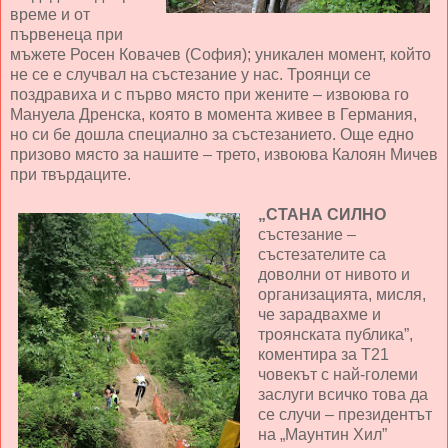
време и от
първенеца при
мъжете Росен Ковачев (София); уникален момент, който
не се е случвал на състезание у нас. Троянци се
поздравиха и с първо място при жените – извоюва го
Мануела Дренска, която в момента живее в Германия,
но си бе дошла специално за състезанието. Още едно
призово място за нашите – трето, извоюва Калоян Мичев
при твърдаците.
„СТАНА СИЛНО
състезание –
състезателите са
доволни от нивото и
организацията, мисля,
че зарадвахме и
троянската публика”,
коментира за Т21
човекът с най-големи
заслуги всичко това да
се случи – президентът
на „Маунтин Хил”