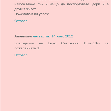
някога.Може пък и нещо да поспортувате...дори и в
другия живот.
Пожелавам ви успех!
Отговор
Анонимен
четвъртък, 14 юни, 2012
Благодарим на Еврю Световния 13ти=10ти за
пожеланията :D
Отговор