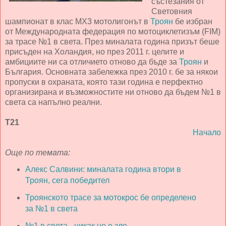
състезания от
Световния
шампионат в клас МХ3 мотолигонът в
Троян
бе избран
от Международната федерация по мотоциклетизъм (FIM)
за трасе №1 в света. През миналата година призът беше
присъден на Холандия, но през 2011 г. целите и
амбициите ни са отличието отново да бъде за
Троян
и
България. Основната забележка през 2010 г. бе за някои
пропуски в охраната, която тази година е перфектно
организирана и възможностите ни отново да бъдем №1 в
света са напълно реални.
Т21
Начало
Още по темата:
Алекс Салвини: миналата година втори в
Троян, сега победител
Троянското трасе за мотокрос бе определено
за №1 в света
№1 в света - никак не е зле