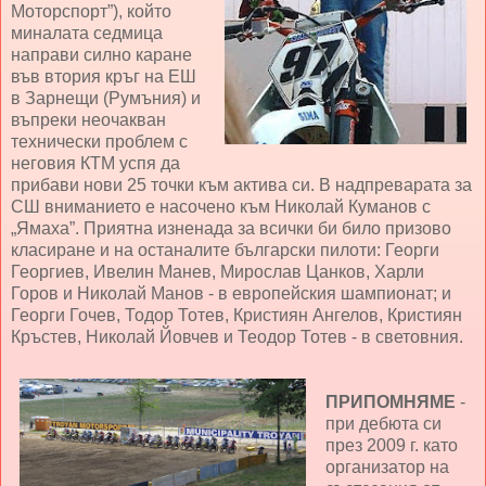
Моторспорт”), който
миналата седмица
направи силно каране
във втория кръг на ЕШ
в Зарнещи (Румъния) и
въпреки неочакван
технически проблем с
неговия КТМ успя да
прибави нови 25 точки към актива си. В надпреварата за
СШ вниманието е насочено към Николай Куманов с
„Ямаха”. Приятна изненада за всички би било призово
класиране и на останалите български пилоти: Георги
Георгиев, Ивелин Манев, Мирослав Цанков, Харли
Горов и Николай Манов - в европейския шампионат; и
Георги Гочев, Тодор Тотев, Кристиян Ангелов, Кристиян
Кръстев, Николай Йовчев и Теодор Тотев - в световния.
ПРИПОМНЯМЕ
-
при дебюта си
през 2009 г. като
организатор на