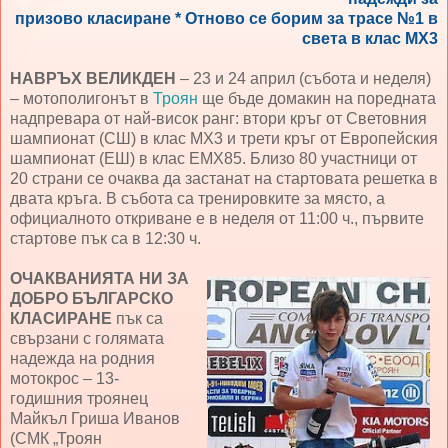
призово класиране * Отново се борим за трасе №1 в
света в клас МХ3
НАВРЪХ ВЕЛИКДЕН
– 23 и 24 април (събота и неделя)
– мотополигонът в
Троян
ще бъде домакин на поредната
надпревара от най-висок ранг: втори кръг от Световния
шампионат (СШ) в клас МХ3 и трети кръг от Европейския
шампионат (ЕШ) в клас ЕМХ85. Близо 80 участници от
20 страни се очаква да застанат на стартовата решетка в
двата кръга. В събота са тренировките за място, а
официалното откриване е в неделя от 11:00 ч., първите
стартове пък са в 12:30 ч.
ОЧАКВАНИЯТА НИ ЗА
ДОБРО БЪЛГАРСКО
КЛАСИРАНЕ
пък са
свързани с голямата
надежда на родния
мотокрос – 13-
годишния троянец
Майкъл Гриша Иванов
(СМК „Троян