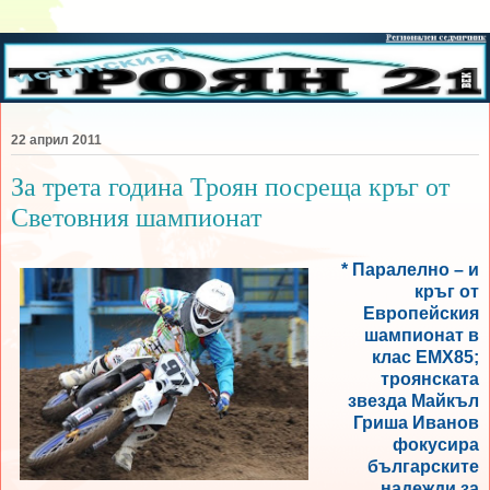
22 април 2011
За трета година Троян посреща кръг от
Световния шампионат
* Паралелно – и
кръг от
Европейския
шампионат в
клас ЕМХ85;
троянската
звезда Майкъл
Гриша Иванов
фокусира
българските
надежди за