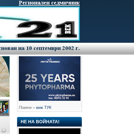
Повече
– виж ТУК
НЕ НА ВОЙНАТА!