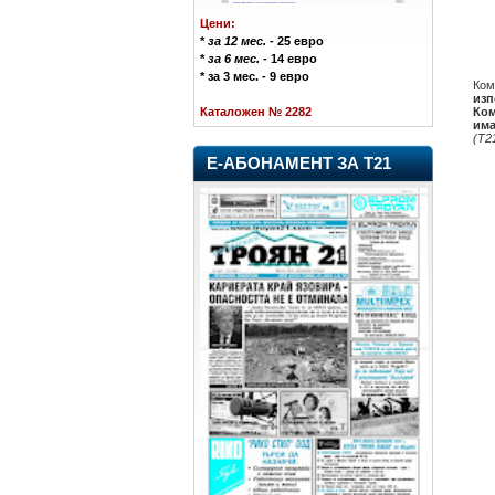
Цени:
*
за 12 мес.
- 25 евро
*
за 6 мес.
- 14 евро
* за 3 мес. - 9 евро
Ком
изп
Ком
Каталожен № 2282
има
(Т2
Е-АБОНАМЕНТ ЗА Т21