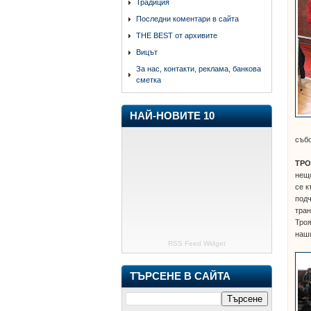
Традиция
Последни коментари в сайта
THE BEST от архивите
Вицът
За нас, контакти, реклама, банкова
сметка
НАЙ-НОВИТЕ 10
събо
ТРО
нещо
се к
подч
тран
Троя
наши
RSS Feed Widget
ТЪРСЕНЕ В САЙТА