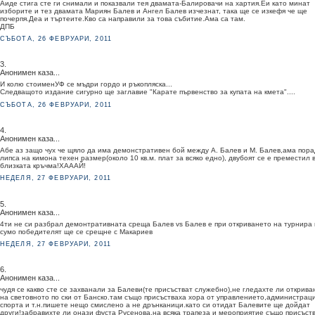
Аиде стига сте ги снимали и показвали тея двамата-Балировачи на хартия.Еи като минат
изборите и тез двамата Мариян Балев и Ангел Балев изчезнат, така ще се изкефя че ще
почерпя.Деа и търтеите.Кво са направили за това събитие.Ама са там.
ДПБ
СЪБОТА, 26 ФЕВРУАРИ, 2011
3.
Анонимен каза...
И колю стоименУФ се мъдри гордо и ръкопляска...
Следващото издание сигурно ще заглавие "Карате първенство за купата на кмета"....
СЪБОТА, 26 ФЕВРУАРИ, 2011
4.
Анонимен каза...
Абе аз защо чух че щяло да има демонстративен бой между А. Балев и М. Балев,ама пор
липса на кимона техен размер(около 10 кв.м. плат за всяко едно), двубоят се е преместил 
близката кръчма!ХАААЙ!
НЕДЕЛЯ, 27 ФЕВРУАРИ, 2011
5.
Анонимен каза...
4ти не си разбрал демонтративната среща Балев vs Балев е при откриването на турнира 
сумо победителят ще се срещне с Макариев
НЕДЕЛЯ, 27 ФЕВРУАРИ, 2011
6.
Анонимен каза...
чудя се какво сте се захванали за Балеви(те присъстват служебно),не гледахте ли открива
на световното по ски от Банско.там също присъстваха хора от управлението,администрац
спорта и т.н.пишете нещо смислено а не дрънканици.като си отидат Балевите ще дойдат
други!забравихте ли онази фуста Русенова,на всяка трапеза и мероприятие също присъст