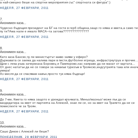
а най-смешно беше на спортни мероприятия със" спортната си фигура":)
НЕДЕЛЯ, 27 ФЕВРУАРИ, 2011
7.
Анонимен каза...
Чудесно бъдещия президент на БГ на гости в герб община,защо го няма и кмета,а само ти
пу ти?Ама нали е имало МАСА--та затова??????????????
НЕДЕЛЯ, 27 ФЕВРУАРИ, 2011
8.
Анонимен каза...
Като каза Банско,чу ли министъртът какво заяви у ефиро?
Държавата се заема да налива пари в писти,футболни игрища, инфрастркутруа и прочие...
Щом с лека ръка зачеркнаха Боровец и Пампорово,нас направо да ни махат от картата...
От днес нататък да не се говори за никакъв туризъм в Троянско,индсутрията така или инач
умира!
Аз мисля да се спасявам навън,просто тук няма бъдеще!
НЕДЕЛЯ, 27 ФЕВРУАРИ, 2011
9.
Анонимен каза...
До 7-ми, Кмета го няма защото е уреждал кръчмата, Миньо/мазньо/ може пък да се
кандидатира за кмет от партията на Алексей, знае ли се, но за кмет на Трапето да не си
помислихте че за Троян.
НЕДЕЛЯ, 27 ФЕВРУАРИ, 2011
10.
Анонимен каза...
Сашо Диков с Алексей ли беше?
ПОНЕДЕЛНИК, 28 ФЕВРУАРИ, 2011