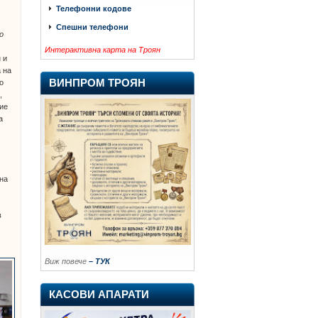
Телефонни кодове
Спешни телефони
о
Интерактивна карта на Троян
 и
а на
ВИНПРОМ ТРОЯН
о
,
ие
а
на
в
Виж повече
– ТУК
КАСОВИ АПАРАТИ