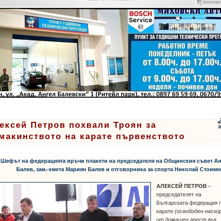
ексей Петров похвали Троян за
Ф
2
макинството на карате първенството
 Шефът на федерацията връчи плакети на председателя на Общинския съвет А
Балев, зам.-кмета Мариян Балев и отговорника за спорта Николай Стоим
АЛЕКСЕЙ ПЕТРОВ
–
председателят на
Българската федерация 
карате
(освободен наско
от домашен арест във