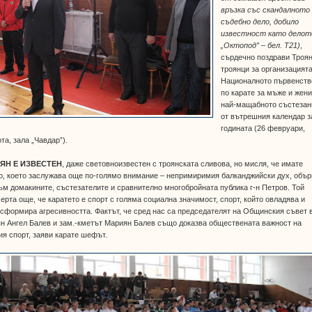
връзка със скандалното
съдебно дело, добило
известност като делот
„Октопод” – бел. Т21)
,
сърдечно поздрави Троян
троянци за организацият
Националното първенств
по карате за мъже и жени
най-мащабното състезан
от вътрешния календар з
годината (26 февруари,
та, зала „Чавдар”).
ЯН Е ИЗВЕСТЕН
, даже световноизвестен с троянската сливова, но мисля, че имате
, което заслужава още по-голямо внимание – непримиримия балканджийски дух, обър
ъм домакините, състезателите и сравнително многобройната публика г-н Петров. Той
ерта още, че каратето е спорт с голяма социална значимост, спорт, който овладява и
сформира агресивността. Фактът, че сред нас са председателят на Общинския съвет 
н Ангел Балев и зам.-кметът Мариян Балев също доказва обществената важност на
я спорт, заяви карате шефът.