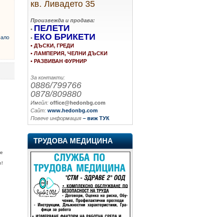
кв. Ливадето 35
Произвежда и продава:
ПЕЛЕТИ
•
ЕКО БРИКЕТИ
ало
•
• ДЪСКИ, ГРЕДИ
• ЛАМПЕРИЯ, ЧЕЛНИ ДЪСКИ
• РАЗВИВАН ФУРНИР
За контакти:
0886/799766
0878/809880
Имейл:
office@hedonbg.com
Сайт:
www.hedonbg.com
Повече информация
– виж ТУК
ТРУДОВА МЕДИЦИНА
се
е!
и