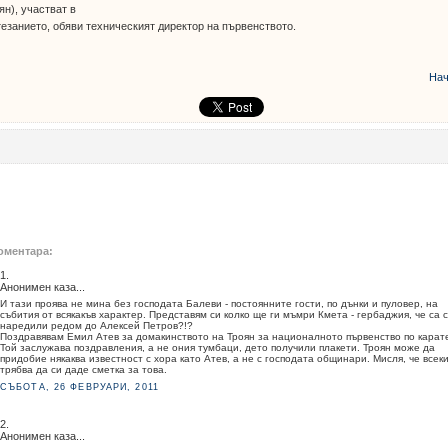
ян), участват в
езанието, обяви техническият директор на първенството.
Нач
оментара:
1.
Анонимен каза...
И тази проява не мина без господата Балеви - постоянните гости, по дънки и пуловер, на
събития от всякакъв характер. Представям си колко ще ги мъмри Кмета - гербаджия, че са 
наредили редом до Алексей Петров?!?
Поздравявам Емил Атев за домакинството на Троян за националното първенство по карат
Той заслужава поздравления, а не ония тумбаци, дето получили плакети. Троян може да
придобие някаква известност с хора като Атев, а не с господата общинари. Мисля, че всек
трябва да си даде сметка за това.
СЪБОТА, 26 ФЕВРУАРИ, 2011
2.
Анонимен каза...