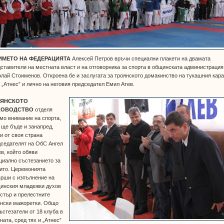
ИМЕТО НА ФЕДЕРАЦИЯТА
Алексей Петров връчи специални плакети на двамата
ставители на местната власт и на отговорника за спорта в общинската администрация
лай Стоименов. Откроена бе и заслугата за троянското домакинство на тукашния кар
 „Атнес” и лично на неговия председател Емил Атев.
ОЯНСКОТО
КОВОДСТВО
отделя
мо внимание на спорта,
 ще бъде и занапред,
и от своя страна
дседателят на ОбС Ангел
в, който обяви
циално състезанието за
ито. Церемонията
ърши с изпълнение на
инския младежки духов
стър и прелестните
янски мажоретки. Общо
ъстезатели от 18 клуба в
ната, сред тях и „Атнес”