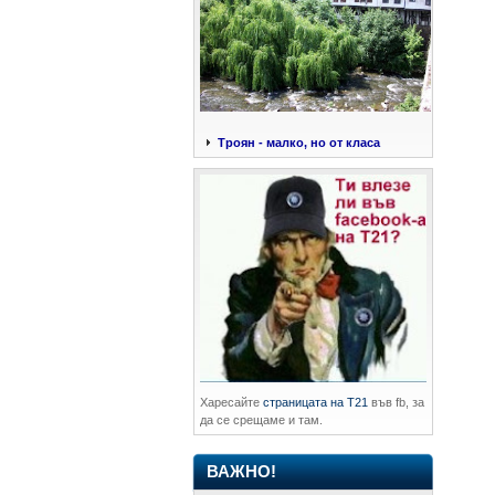
Троян - малко, но от класа
Харесайте
страницата на Т21
във fb, за
да се срещаме и там.
ВАЖНО!