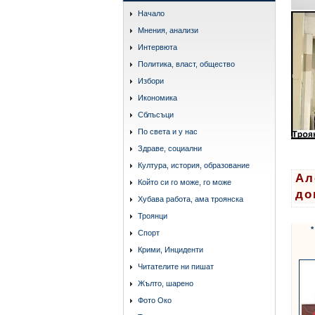
Начало
Мнения, анализи
Интервюта
Политика, власт, общество
Избори
Икономика
Сблъсъци
По света и у нас
Здраве, социални
Култура, история, образование
Ал
Който си го може, го може
до
Хубава работа, ама троянска
Троянци
*
Спорт
Крими, Инциденти
Читателите ни пишат
Жълто, шарено
Фото Око