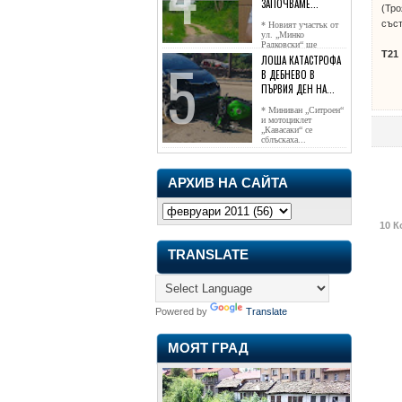
ЗАПОЧВАМЕ...
(Тро
съст
* Новият участък от
ул. „Минко
Радковски“ ще
Т21
достигне жк...
ЛОША КАТАСТРОФА
В ДЕБНЕВО В
ПЪРВИЯ ДЕН НА...
* Миниван „Ситроен“
и мотоциклет
„Кавасаки“ се
сблъскаха...
АРХИВ НА САЙТА
10 К
TRANSLATE
Powered by
Translate
МОЯТ ГРАД