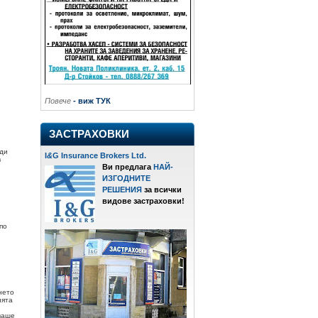
Повече
- виж ТУК
ЗАСТРАХОВКИ
ади
I
&
G Insurance Brokers Ltd.
в
Ви предлага
НАЙ-
ИЗГОДНИТЕ
РЕШЕНИЯ
за всички
видове застраховки!
по
нето
ията
ваше