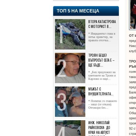
ТОП 5 НА МЕСЕЦА
ВТОРА КАТАСТРОФА
С МОТОРИСТ В...
* Инцидентът стана в
ОТ 
петък привечер, на
правата отсечка...
пред
Нико
клуб
ТРОЯН БЕШЕ!
ВЪПРОСЪТ СЕГА Е –
ТР
ЩЕ БЪДЕ...
РЪ
голя
* „Бих предложил на
кметовете на Троян и
така
Карлово и още...
заяв
пре
МЪЖЪТ С
Бале
ВНУШИТЕЛНАТА...
офи
* Попитах го главното
откр
– защо (се отказа).
зав
Отговори без...
Общ
орке
ИНЖ. НИКОЛАЙ
тро
РАЙКОВСКИ: ДО
92 с
КРАЯ НА АВГУСТ
стра