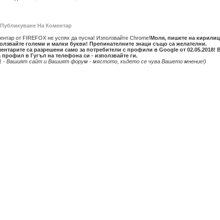
Публикуване На Коментар
ентар от FIREFOX не успях да пусна! Използвайте Chrome!
Моля, пишете на кирилиц
олзвайте големи и малки букви! Препинателните знаци също са желателни.
ентарите са разрешени само за потребители с профили в Google от 02.05.2018! 
 профил в Гугъл на телефона си - използвайте ги.
1 - Вашият сайт и Вашият форум - мястото, където се чува Вашето мнение!)