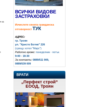
ВСИЧКИ ВИДОВЕ
ЗАСТРАХОВКИ
я ка
Изчислете своята гражданска
ТУК
отговорност
АДРЕС:
гр. Троян
ул. "Христо Ботев" 226
(срещу хотел "Марс")
Работно време:
понеделник - петък
е
9:00 - 18:30
За контакти:
0889/511 909,
0889/539 009
ВРАТИ
„Перфект строй”
ЕООД, Троян