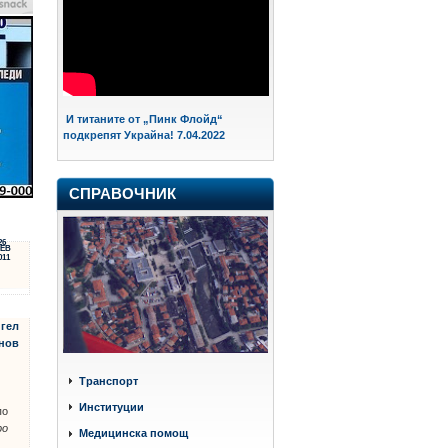
И титаните от „Пинк Флойд“
подкрепят Украйна! 7.04.2022
СПРАВОЧНИК
26
ЕВ
011
нгел
енов
Транспорт
Институции
по
ро
Медицинска помощ