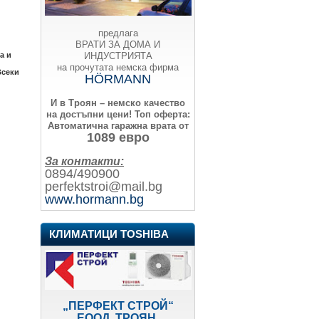
предлага
ВРАТИ ЗА ДОМА И
ИНДУСТРИЯТА
а и
на прочутата немска фирма
Всеки
HÖRMANN
И в Троян – немско качество
на достъпни цени!
Топ оферта:
Автоматична гаражна врата от
1089 евро
За контакти:
0894/490900
perfektstroi@mail.bg
www.hormann.bg
КЛИМАТИЦИ TOSHIBA
„ПЕРФЕКТ СТРОЙ“
ЕООД, ТРОЯН