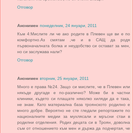
Отговор
Анонимен
понеделник, 24 януари, 2011
Към 4:Мислите ли че ако родите в Плевен ще ви е по
комфортно.Аз смятам ,че и в САЩ да родя
първоначалната болка и неудобство си остават за мен,
но си заслужава нали?
Отговор
Анонимен
вторник, 25 януари, 2011
Много е права №24. Защо си мислите, че в Плевен или
някъде другаде е по-различно? Може би в частни
клиники, където си плащате няколко хиляди да е така,
не знам. Като материална база троянското родилно е
много добре. Вероятно не сте гледали репортажите по
националните медии за мухлясали и мръсни стаи в
родилни отделения. Родих децата си в Троян, доволна
съм от отношението към мен и държа да подчертая, че