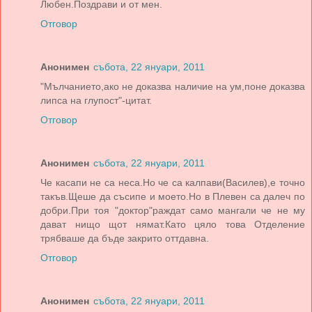
Любен.Поздрави и от мен.
Отговор
Анонимен
събота, 22 януари, 2011
"Мълчанието,ако не доказва наличие на ум,поне доказва
липса на глупост"-цитат.
Отговор
Анонимен
събота, 22 януари, 2011
Че касапи не са неса.Но че са калпави(Василев),е точно
такъв.Щеше да съсипе и моето.Но в Плевен са далеч по
добри.При тоя "доктор"раждат само мангали че не му
дават нищо щот нямат.Като цяло това Отделение
трябваше да бъде закрито оттдавна.
Отговор
Анонимен
събота, 22 януари, 2011