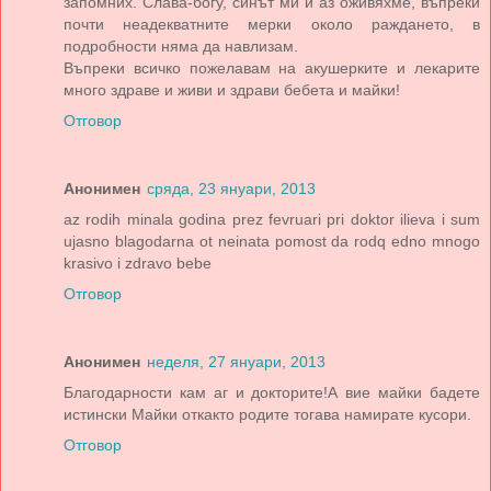
запомних. Слава-богу, синът ми и аз оживяхме, въпреки
почти неадекватните мерки около раждането, в
подробности няма да навлизам.
Въпреки всичко пожелавам на акушерките и лекарите
много здраве и живи и здрави бебета и майки!
Отговор
Анонимен
сряда, 23 януари, 2013
az rodih minala godina prez fevruari pri doktor ilieva i sum
ujasno blagodarna ot neinata pomost da rodq edno mnogo
krasivo i zdravo bebe
Отговор
Анонимен
неделя, 27 януари, 2013
Благодарности кам аг и докторите!А вие майки бадете
истински Майки откакто родите тогава намирате кусори.
Отговор