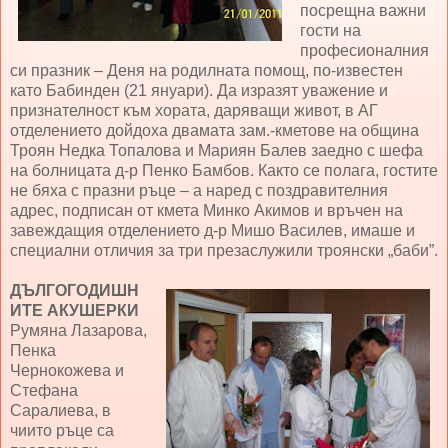
посрещна важни
гости на
професионалния
си празник – Деня на родилната помощ, по-известен
като Бабинден (21 януари). Да изразят уважение и
признателност към хората, даряващи живот, в АГ
отделението дойдоха двамата зам.-кметове на община
Троян Недка Топалова и Мариян Балев заедно с шефа
на болницата д-р Пенко Бамбов. Както се полага, гостите
не бяха с празни ръце – а наред с поздравителния
адрес, подписан от кмета Минко Акимов и връчен на
завеждащия отделението д-р Мишо Василев, имаше и
специални отличия за три презаслужили троянски „баби”.
ДЪЛГОГОДИШН
ИТЕ АКУШЕРКИ
Румяна Лазарова,
Пенка
Чернокожева и
Стефана
Саралиева, в
чиито ръце са