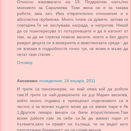
Относно изказването на 19. Подкрепям напълно
мнението за Саралиева. Тази жена не е за такава
работа, ама хич. Има отвратително отношение и е
абсолютна грубиянка. Много точни са думите, затова ги
повтарям.Тя не заслужава награда, а напротив. Някой
да се поинтересува от потърпевшите и да я изгонят от
там, за да не стряска повече жените, които и без друго
раждат децата си в мизерията и животинската среда - да
не влизам в подробности точно тук, че може и мъже да
четат тази статия...
Отговор
Анонимен
понеделник, 24 януари, 2011
И трите са пенсионерки, но май няма кой да роботи
там.И трите са най-доверените на д-р Марин василев,
който много отдавна е превърнал отделението си в
частно и за всичко където може да се вземе пари е №
1.Другите лекари винаги са били второстепенни.Там
всеки работи сам за себе си.За да вземат пари от
пътеките,като ги правят на пътища, те ни водят като
патологична бременост, но си стоим вкъщи.