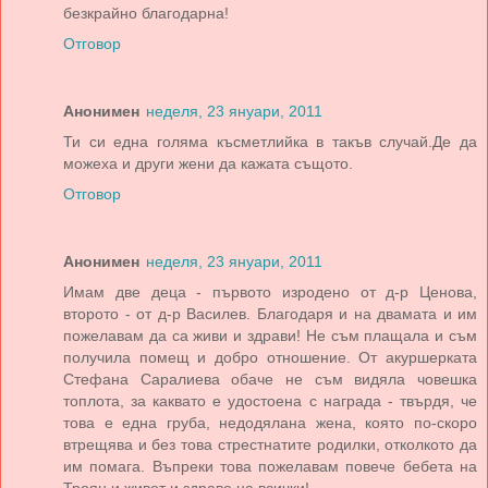
безкрайно благодарна!
Отговор
Анонимен
неделя, 23 януари, 2011
Ти си една голяма късметлийка в такъв случай.Де да
можеха и други жени да кажата същото.
Отговор
Анонимен
неделя, 23 януари, 2011
Имам две деца - първото изродено от д-р Ценова,
второто - от д-р Василев. Благодаря и на двамата и им
пожелавам да са живи и здрави! Не съм плащала и съм
получила помещ и добро отношение. От акуршерката
Стефана Саралиева обаче не съм видяла човешка
топлота, за каквато е удостоена с награда - твърдя, че
това е една груба, недодялана жена, която по-скоро
втрещява и без това стрестнатите родилки, отколкото да
им помага. Въпреки това пожелавам повече бебета на