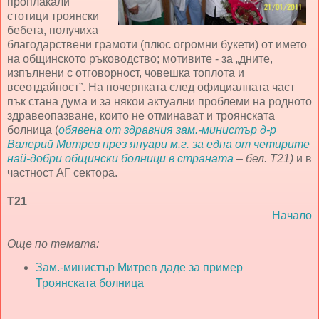
проплакали
стотици троянски
бебета, получиха
благодарствени грамоти (плюс огромни букети) от името
на общинското ръководство; мотивите - за „дните,
изпълнени с отговорност, човешка топлота и
всеотдайност”. На почерпката след официалната част
пък стана дума и за някои актуални проблеми на родното
здравеопазване, които не отминават и троянската
болница (
обявена от здравния зам.-министър д-р
Валерий Митрев през януари м.г. за една от четирите
най-добри общински болници в страната
– бел. Т21)
и в
частност АГ сектора.
Т21
Начало
Още по темата:
Зам.-министър Митрев даде за пример
Троянската болница