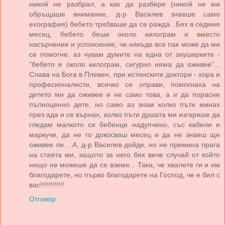
никой не разбрал, а как да разбере (никой не ми
обръщаше внимание, д-р Василев знаеше само
ехография) бебето трябваше да се ражда...Бях в седмия
месец, бебето беше около килограм и вместо
насърчение и успокоение, че някъде все пак може да ми
се помогне, аз чувам думите на една от акушерките -
"бебето е около килограм, сигурно няма да оживее"...
Слава на Бога в Плевен, при истинските доктори - хора и
професионалисти, всичко се оправи, помогнаха на
детето ми да оживее и не само това, а и да порасне
пълноценно дете, но само аз знам колко пъти минах
през ада и се върнах, колко пъти душата ми изгаряше да
гледам малкото си бебенце надупчено, със кабели и
маркучи, да не го докосваш месец и да не знаеш ще
оживее ли... А, д-р Василев дойде, но не премина прага
на стаята ми, защото за него бях вече случай от който
нищо не можеше да се вземе... Така, че хвалете ги и им
благодарете, но първо благодарете на Господ, че е бил с
вас!!!!!!!!!!!!
Отговор