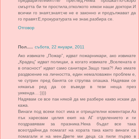
предварителният/те/ преглед.Няма прошка!По-скоро
смъртта би ти простила,отколкото някои наши доктори.И
всички го знаят,знаят,че не е законно и продължават да
го правят.Е,прокуратурата не знае,разбира се.
Отговор
Пол.....
събота, 22 януари, 2011
Ако извикате „Пожар”, идват пожарникари, ако извикате
„Крадец” идват полицаи, а когато извикате „Вселената е
в опасност” идват само санитари.Защо така?! Ако имате
раздвоение на личността, един немаловажен проблем е,
че сутрин пред банята се струпва опашка. Надявам се
някакъв ред да се въведе в тези неща през
уикенда…:))))
Надявам се все пак някой да ме разбере какво искам да
кажа.
Винаги под всеки пост има и отрицателни коментари.Аз
пък харесвам целия екип на АГ отделението и ги
поздравявам за празника.Нека бъдат все така
всеотдайни,да помагат на хората така както винаги са
помагали и на мен.Двете ми деца са пили първо в