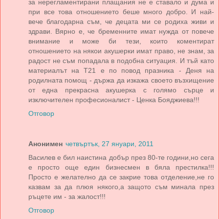
за нерегламентирани плащания не е ставало и дума и
при все това отношението беше много добро. И най-
вече благодарна съм, че децата ми се родиха живи и
здрави. Вярно е, че бременните имат нужда от повече
внимание и може би тези, които коментират
отношението на някои акушерки имат право, не знам, за
радост не съм попадала в подобна ситуация. И тъй като
материалът на Т21 е по повод празника - Деня на
родилната помощ - държа да изкажа своето възхищение
от една прекрасна акушерка с голямо сърце и
изключителен професионалист - Ценка Бояджиева!!!
Отговор
Анонимен
четвъртък, 27 януари, 2011
Василев е бил наистина добър през 80-те години,но сега
е просто още един бизнесмен в бяла престилка!!!
Просто е желателно да се закрие това отделение,не го
казвам за да плюя някого,а защото съм минала през
ръцете им - за жалост!!!
Отговор