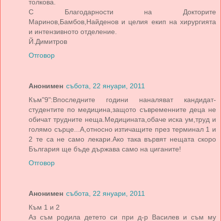
толкова.
С Благодарности на Докторите
Маринов,Бамбов,Найденов и целия екип на хирургията
и интензивното отделение.
Й.Димитров
Отговор
Анонимен
събота, 22 януари, 2011
Към"9":Впоследните години наналяват кандидат-
студентите по медицина,защото съвременните деца не
обичат трудните неща.Медицината,обаче иска ум,труд и
голямо сърце...А,относно изтичащите през терминал 1 и
2 те са не само лекари.Ако така вървят нещата скоро
България ще бъде държава само на циганите!
Отговор
Анонимен
събота, 22 януари, 2011
Към 1 и 2
Аз съм родила детето си при д-р Василев и съм му