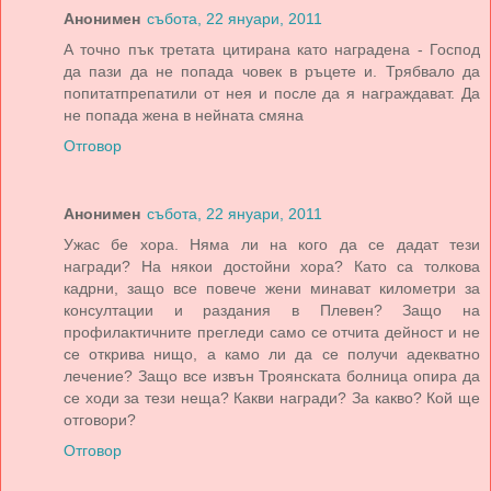
Анонимен
събота, 22 януари, 2011
А точно пък третата цитирана като наградена - Господ
да пази да не попада човек в ръцете и. Трябвало да
попитатпрепатили от нея и после да я награждават. Да
не попада жена в нейната смяна
Отговор
Анонимен
събота, 22 януари, 2011
Ужас бе хора. Няма ли на кого да се дадат тези
награди? На някои достойни хора? Като са толкова
кадрни, защо все повече жени минават километри за
консултации и раздания в Плевен? Защо на
профилактичните прегледи само се отчита дейност и не
се открива нищо, а камо ли да се получи адекватно
лечение? Защо все извън Троянската болница опира да
се ходи за тези неща? Какви награди? За какво? Кой ще
отговори?
Отговор