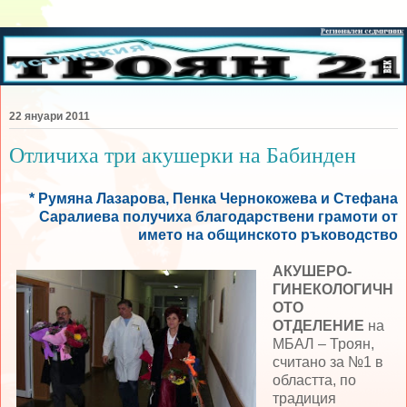
22 януари 2011
Отличиха три акушерки на Бабинден
* Румяна Лазарова, Пенка Чернокожева и Стефана
Саралиева получиха благодарствени грамоти от
името на общинското ръководство
АКУШЕРО-
ГИНЕКОЛОГИЧН
ОТО
ОТДЕЛЕНИЕ
на
МБАЛ – Троян,
считано за №1 в
областта, по
традиция