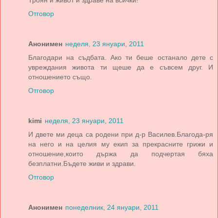
Троян и живот и здраве на всички!
Отговор
Анонимен
неделя, 23 януари, 2011
Благодари на съдбата. Ако ти беше останало дете с
увреждания живота ти щеше да е съвсем друг. И
отношението също.
Отговор
kimi
неделя, 23 януари, 2011
И двете ми деца са родени при д-р Василев.Благода-ря
на него и на целия му екип за прекрасните грижи и
отношение,които държа да подчертая бяха
безплатни.Бъдете живи и здрави.
Отговор
Анонимен
понеделник, 24 януари, 2011