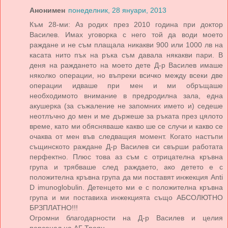
Анонимен
понеделник, 28 януари, 2013
Към 28-ми: Аз родих през 2010 година при доктор
Василев. Имах уговорка с него той да води моето
раждане и не съм плащала никакви 900 или 1000 лв на
касата нито пък на ръка съм давала някакви пари. В
деня на раждането на моето дете Д-р Василев имаше
няколко операции, но въпреки всичко между всеки две
операции идваше при мен и ми обръщаше
необходимото внимание в предродилна зала, една
акушерка (за съжаление не запомних името и) седеше
неотлъчно до мен и ме държеше за ръката през цялото
време, като ми обясняваше какво ше се случи и какво се
очаква от мен във следващия момент. Когато настъпи
същинското раждане Д-р Василев си свърши работата
перфектно. Плюс това аз съм с отрицателна кръвна
група и трябваше след раждаето, ако детето е с
положителна кръвна група да ми поставят инжекция Anti
D imunoglobulin. Детенцето ми е с положителна кръвна
група и ми поставиха инжекцията също АБСОЛЮТНО
БРЗПЛАТНО!!!
Огромни благодарности на Д-р Василев и целия