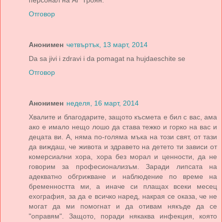
персонал на АГ Троян.
Отговор
Анонимен
четвъртък, 13 март, 2014
Da sa jivi i zdravi i da pomagat na hujdaeschite se
Отговор
Анонимен
неделя, 16 март, 2014
Хвалите и благодарите, защото късмета е бил с вас, ама
ако е имало нещо лошо да става тежко и горко на вас и
децата ви. А, няма по-голяма мъка на този свят, от тази
да виждаш, че живота и здравето на детето ти зависи от
комерсиални хора, хора без морал и ценности, да не
говорим за професионализъм. Заради липсата на
адекватно обгрижване и наблюдение по време на
бременността ми, а иначе си плащах всеки месец
ехография, за да е всичко наред, накрая се оказа, че не
могат да ми помогнат и да отивам някъде да се
"оправям". Защото, поради някаква инфекция, която