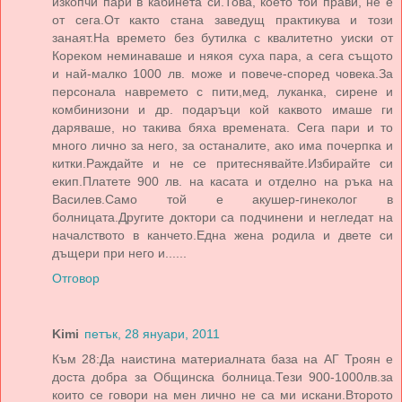
изкопчи пари в кабинета си.Това, което той прави, не е
от сега.От както стана заведущ практикува и този
занаят.На времето без бутилка с квалитетно уиски от
Кореком неминаваше и някоя суха пара, а сега същото
и най-малко 1000 лв. може и повече-според човека.За
персонала навремето с пити,мед, луканка, сирене и
комбинизони и др. подаръци кой каквото имаше ги
даряваше, но такива бяха времената. Сега пари и то
много лично за него, за останалите, ако има почерпка и
китки.Раждайте и не се притеснявайте.Избирайте си
екип.Платете 900 лв. на касата и отделно на ръка на
Василев.Само той е акушер-гинеколог в
болницата.Другите доктори са подчинени и негледат на
началството в канчето.Една жена родила и двете си
дъщери при него и......
Отговор
Kimi
петък, 28 януари, 2011
Към 28:Да наистина материалната база на АГ Троян е
доста добра за Общинска болница.Тези 900-1000лв.за
които се говори на мен лично не са ми искани.Второто