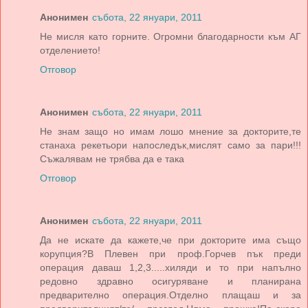
Анонимен
събота, 22 януари, 2011
Не мисля като горните. Огромни благодарности към АГ
отделението!
Отговор
Анонимен
събота, 22 януари, 2011
Не знам защо но имам лошо мнение за докторите,те
станаха рекетьори напоследък,мислят само за пари!!!
Съжалявам не трябва да е така
Отговор
Анонимен
събота, 22 януари, 2011
Да не искате да кажете,че при докторите има също
корупция?В Плевен при проф.Горчев пък преди
операция даваш 1,2,3.....хиляди и то при напълно
редовно здравно осигуряване и планирана
предварително операция.Отделно плащаш и за