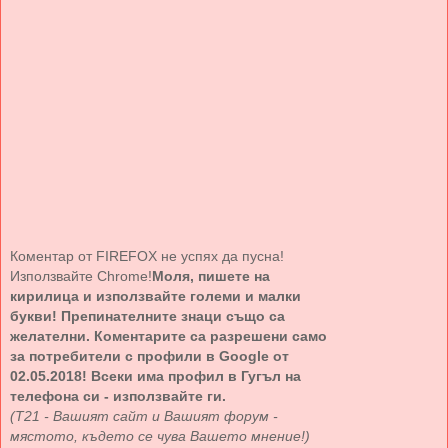
Коментар от FIREFOX не успях да пусна!
Използвайте Chrome!
Моля, пишете на
кирилица и използвайте големи и малки
букви! Препинателните знаци също са
желателни. Коментарите са разрешени само
за потребители с профили в Google от
02.05.2018! Всеки има профил в Гугъл на
телефона си - използвайте ги.
(Т21 - Вашият сайт и Вашият форум -
мястото, където се чува Вашето мнение!)