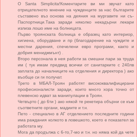
O Santa Simplicita!Коментарите ви ми звучат като
отрицателното мнение на чужденците за нас българите
съставено въз основа на деяния на мургавите ни съ-
Паспортници.Така заради няколко некадърни лекари
излиза лошо име на болницата.
Първо троянската болница е образец като интериор,
хигиена, оборудване и пр (благодарение на чуждите и
местни дарения, спечелени евро програми, както и
добрия мениджмънт) .
Второ персонала в нея работи за смешни пари за труда
им ( тук имам предвид всички от санитарките с 240лв
заплата до началниците на отделения и директора ) ако
въобще си ги получат.
Трето в МБАЛ-Троян работят висококвалифицирани
професионалисти заради, които много хора точно от
плевенско идват за манипулации в Троян.
Четвърто ( до 6ти ) ако някой те рекетира обърни се към
съответните органи, мадиите и т.н.
Пето - специално в АГ отделението последните години
има раждания колкото в ловешкото, което е показател за
работата му.
Мога да продължа с 6-то,7-мо и т.н. но няма кой да чете