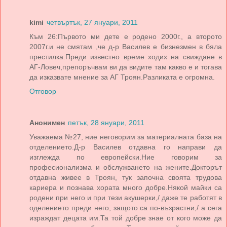
kimi
четвъртък, 27 януари, 2011
Към 26:Първото ми дете е родено 2000г., а второто
2007г.и не смятам ,че д-р Василев е бизнезмен в бяла
престилка.Преди известно време ходих на свиждане в
АГ-Ловеч,препоръчвам ви да видите там какво е и тогава
да изказвате мнение за АГ Троян.Разликата е огромна.
Отговор
Анонимен
петък, 28 януари, 2011
Уважаема №27, ние неговорим за материалната база на
отделението.Д-р Василев отдавна го направи да
изглежда по европейски.Ние говорим за
професионализма и обслужването на жените.Докторът
отдавна живее в Троян, тук започна своята трудова
кариера и познава хората много добре.Някой майки са
родени при него и при тези акушерки,/ даже те работят в
оделението преди него, защото са по-възрастни,/ а сега
израждат децата им.Та той добре знае от кого може да