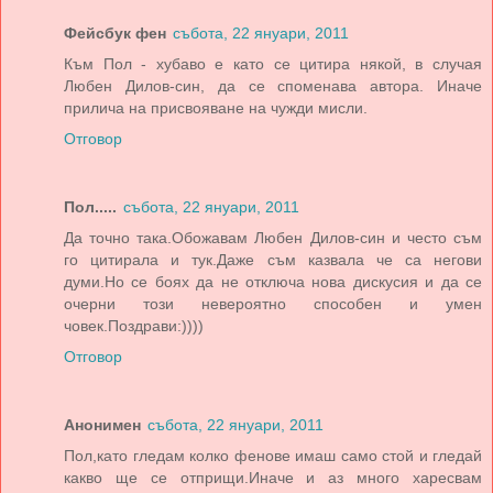
Фейсбук фен
събота, 22 януари, 2011
Към Пол - хубаво е като се цитира някой, в случая
Любен Дилов-син, да се споменава автора. Иначе
прилича на присвояване на чужди мисли.
Отговор
Пол.....
събота, 22 януари, 2011
Да точно така.Обожавам Любен Дилов-син и често съм
го цитирала и тук.Даже съм казвала че са негови
думи.Но се боях да не отключа нова дискусия и да се
очерни този невероятно способен и умен
човек.Поздрави:))))
Отговор
Анонимен
събота, 22 януари, 2011
Пол,като гледам колко фенове имаш само стой и гледай
какво ще се отприщи.Иначе и аз много харесвам