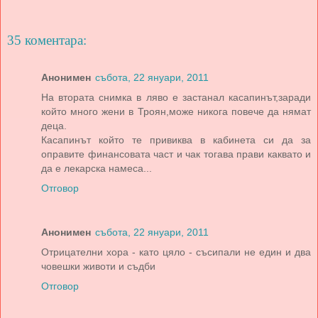
35 коментара:
Анонимен
събота, 22 януари, 2011
На втората снимка в ляво е застанал касапинът,заради
който много жени в Троян,може никога повече да нямат
деца.
Касапинът който те привиква в кабинета си да за
оправите финансовата част и чак тогава прави каквато и
да е лекарска намеса...
Отговор
Анонимен
събота, 22 януари, 2011
Отрицателни хора - като цяло - съсипали не един и два
човешки животи и съдби
Отговор