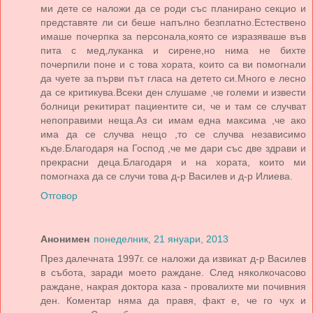
ми дете се наложи да се роди със планирано секцио и
представяте ли си беше напълно безплатно.Естествено
имаше почерпка за персонала,която се изразяваше във
пита с мед,луканка и сирене,но нима не бихте
почерпили поне и с това хората, които са ви помогнали
да чуете за първи път гласа на детето си.Много е лесно
да се критикува.Всеки ден слушаме ,че големи и извести
болници рекитират пациентите си, че и там се случват
непоправими неща.Аз си имам една максима ,че ако
има да се случва нещо ,то се случва независимо
къде.Благодаря на Господ ,че ме дари със две здрави и
прекрасни деца.Благодаря и на хората, които ми
помогнаха да се случи това д-р Василев и д-р Илиева.
Отговор
Анонимен
понеделник, 21 януари, 2013
През далечната 1997г. се наложи да извикат д-р Василев
в събота, заради моето раждане. След няколкочасово
раждане, накрая доктора каза - провалихте ми почивния
ден. Коментар няма да правя, факт е, че го чух и