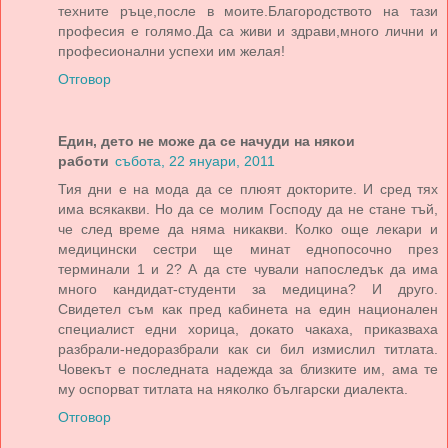
техните ръце,после в моите.Благородството на тази
професия е голямо.Да са живи и здрави,много лични и
професионални успехи им желая!
Отговор
Един, дето не може да се начуди на някои
работи
събота, 22 януари, 2011
Тия дни е на мода да се плюят докторите. И сред тях
има всякакви. Но да се молим Господу да не стане тъй,
че след време да няма никакви. Колко още лекари и
медицински сестри ще минат еднопосочно през
терминали 1 и 2? А да сте чували напоследък да има
много кандидат-студенти за медицина? И друго.
Свидетел съм как пред кабинета на един национален
специалист едни хорица, докато чакаха, приказваха
разбрали-недоразбрали как си бил измислил титлата.
Човекът е последната надежда за близките им, ама те
му оспорват титлата на няколко български диалекта.
Отговор