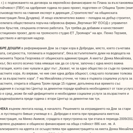
 г.) с подписването на договора за европейско финансиране по Плана за възстановяв
тойчивост (ПВУ) на одобрения година по-рано проект, подготвен от Община Троян (еки
ръководството на главния експерт в дирекция „Строителство“ на общинската
нистрация Лена Дундева). И нещо изключително важно – попадна на добър строител,
челилата обществената поръчка габровска фирма „Вертикал 90“ ЕООД с управител
он Кръстев, свършила отлично работата. Тук трябва да добавим и качественият
стиционен проект, дело на троянското студио ЕТ „Троянарх“ на арх. Пенко Терзиев,
ествило и авторския надзор.
ОБРЕ ДОШЛИ
в реформирания Дом за стари хора в Добродан, място, което съчетава
ата, сигурността, топлината и подкрепата“, бяха встъпителните думи на водещата на
монията Тереза Георгиева от общинската администрация. А кметът Донка Михайлова,
кът, без когото всичко това нямаше как да се случи, започна с една много важна
татация, която сме чували и друг път: „Казват, че за едно общество се съди по грижата
астните хора. Аз вярвам, че ние сме една добра общност, след като полагаме толкова
и за възрастните хора“. Г-жа Михайлова уточни, че това е първата социална услуга за
астните, открита в община Троян преди 15 години; допълнена във времето със
адения в съседство Център за дементни поради крайната необходимост от тази услуга
о е сред „може би най-дефицитните и необходими социални услуги за възрастните и
радена/развита преди година с втори Център за дементни пак тук.
НЕКА
върнем лентата назад, в началото. Решението за изграждането на Дом за стари
 в пустеещото бивше училище в с. Добродан е взета при предишната кметска
нистрация, на Минко Акимов; сградата е преустроена на три етапа в периода 2009/2011
делено държавно и общинско финансиране на обща стойност 886 хил. лв. А
лизирането на идеята се осъществява при администрацията на кмета Донка Михайло