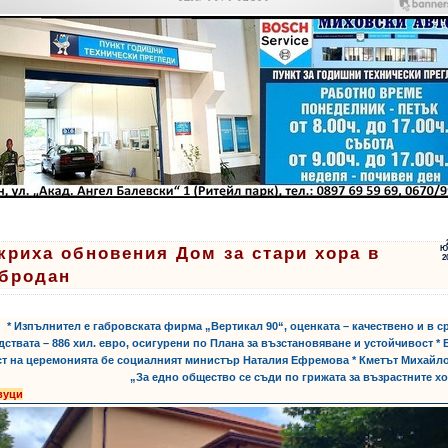
криха обновения Дом за стари хора в
Ю
2
бродан
* Изпълнител е габровската фирма „Вертикал 90“, оценката – качествено и в с
дствата – 886 хил. евро, осигурени по Плана за възстановяване и устойчивост *
ст на церемонията бе социалният министър Наталия Ефремова * Кметът Михайл
„За едно общество се съди по грижата за възрастните х
вуци