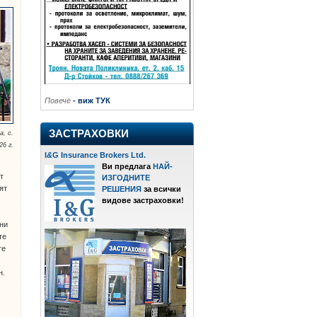
Повече
- виж ТУК
ЗАСТРАХОВКИ
, с.
26 г.
I
&
G Insurance Brokers Ltd.
Ви предлага
НАЙ-
т
ИЗГОДНИТЕ
ят
РЕШЕНИЯ
за всички
видове застраховки!
ни
те
те
н.
а