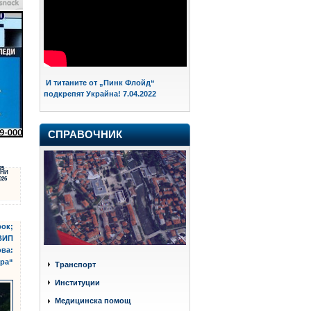
И титаните от „Пинк Флойд“
подкрепят Украйна! 7.04.2022
СПРАВОЧНИК
25
НИ
026
рок;
 ВИП
ова:
ора“
Транспорт
Институции
Медицинска помощ