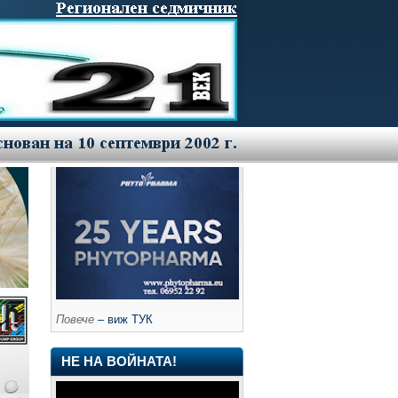
Повече
– виж ТУК
НЕ НА ВОЙНАТА!