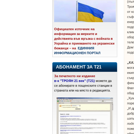
(пъл
Троя
от к
съфи
енер
подо
Официален източник на
клим
информация за мерките и
обор
действията във връзка с войната в
теле
Украйна и приемането на украински
Домъ
бежанци – на
ЕДИННИЯ
подо
ИНФОРМАЦИОНЕН ПОРТАЛ
„КА
АБОНАМЕНТ ЗА Т21
мога
екип
За печатното ни издание
съкр
в-к "ТРОЯН 21 век" (Т21)
можете да
фина
се абонирате в пощенските станции в
благ
страната или на място в редакцията.
общ
„Хум
поре
„И д
доб
изп
под
поже
обно