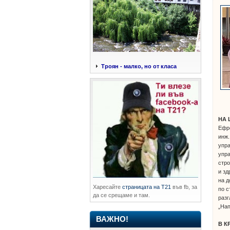
Троян - малко, но от класа
НА 
Ефр
инж.
упра
упра
стро
и зд
на д
Харесайте
страницата на Т21
във fb, за
по с
да се срещаме и там.
разг
„Нап
ВАЖНО!
В К