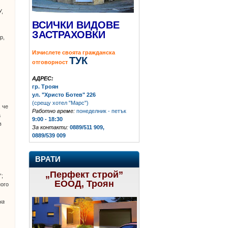
У,
ВСИЧКИ ВИДОВЕ
ЗАСТРАХОВКИ
р,
Изчислете своята гражданска
ТУК
отговорност
АДРЕС:
гр. Троян
ул. "Христо Ботев" 226
(срещу хотел "Марс")
 че
Работно време:
понеделник - петък
а
9:00 - 18:30
в
За контакти:
0889/511 909,
0889/539 009
ВРАТИ
„Перфект строй”
“;
ЕООД, Троян
ного
на