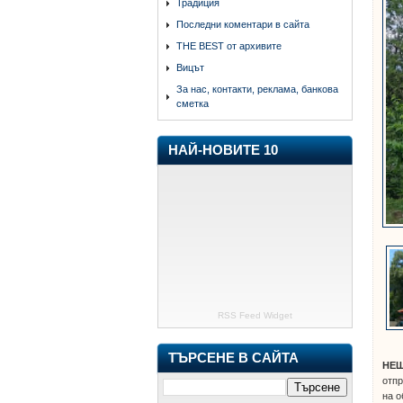
Традиция
Последни коментари в сайта
THE BEST от архивите
Вицът
За нас, контакти, реклама, банкова
сметка
НАЙ-НОВИТЕ 10
RSS Feed Widget
ТЪРСЕНЕ В САЙТА
НЕ
отпр
на о