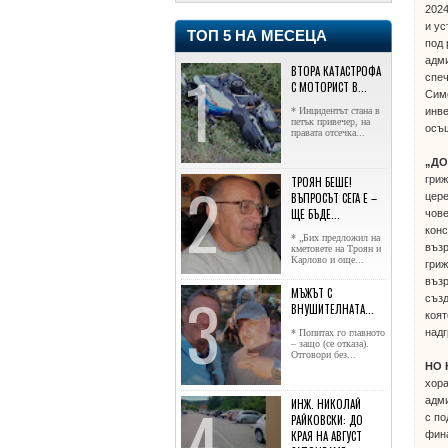
2024
и ус
ТОП 5 НА МЕСЕЦА
под 
адми
ВТОРА КАТАСТРОФА
спе
С МОТОРИСТ В...
Симе
* Инцидентът стана в
инве
петък привечер, на
осъщ
правата отсечка...
„Д
гриж
ТРОЯН БЕШЕ!
ВЪПРОСЪТ СЕГА Е –
цере
ЩЕ БЪДЕ...
чове
конс
* „Бих предложил на
възр
кметовете на Троян и
Карлово и още...
гриж
възр
МЪЖЪТ С
създ
ВНУШИТЕЛНАТА...
коят
надг
* Попитах го главното
– защо (се отказа).
Отговори без...
НО 
хора
адми
ИНЖ. НИКОЛАЙ
с по
РАЙКОВСКИ: ДО
КРАЯ НА АВГУСТ
фина