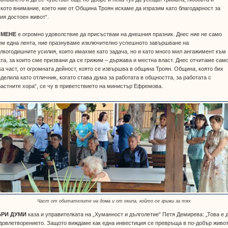
кото внимание, което ние от Община Троян искаме да изразим като благодарност за
ия достоен живот“.
 МЕНЕ
е огромно удоволствие да присъствам на днешния празник. Днес ние не само
ем една лента, ние празнуваме изключително успешното завършване на
лкогодишните усилия, които имахме като задача, но и като много мил ангажимент към
та, за които сме призвани да се грижим – държава и местна власт. Днес отчитаме сам
а част, от огромната дейност, която се извършва в община Троян. Община, която бих
делила като отличник, когато става дума за работата в общността, за работата с
астните хора“, се чу в приветствието на министър Ефремова.
Част от обитателите на дома и от екипа, който се грижи за тях
РИ ДУМИ
каза и управителката на „Хуманност и дълголетие“ Петя Демирева: „Това е 
довлетворението. Защото виждаме как една инвестиция се превръща в по-добър живот