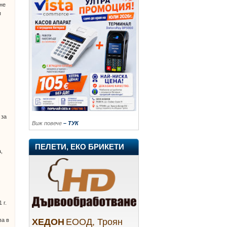
ане
п
 за
Виж повече
– ТУК
ПЕЛЕТИ, ЕКО БРИКЕТИ
,
 г.
ХЕДОН
ЕООД, Троян
ва в