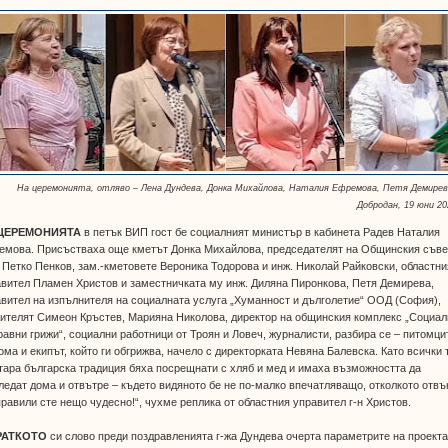
На церемонията, отляво – Лена Дундева, Донка Михайлова, Наталия Ефремова, Петя Демирева
Добродан, 19 юни 20
ЦЕРЕМОНИЯТА
в петък ВИП гост бе социалният министър в кабинета Радев Наталия
емова. Присъстваха още кметът Донка Михайлова, председателят на Общинския съве
 Петко Пенков, зам.-кметовете Вероника Тодорова и инж. Николай Райковски, областни
вител Пламен Христов и заместничката му инж. Диляна Пиронкова, Петя Демирева,
вител на изпълнителя на социалната услуга „Хуманност и дълголетие“ ООД (София),
ителят Симеон Кръстев, Марияна Николова, директор на общинския комплекс „Социал
равни грижи“, социални работници от Троян и Ловеч, журналисти, разбира се – питомци
ома и екипът, който ги обгрижва, начело с директорката Невяна Балевска. Като всички 
тара българска традиция бяха посрещнати с хляб и мед и имаха възможността да
ледат дома и отвътре – където видяното бе не по-малко впечатляващо, отколкото отвъ
равили сте нещо чудесно!“, чухме реплика от областния управител г-н Христов.
РАТКОТО
си слово преди поздравленията г-жа Дундева очерта параметрите на проект