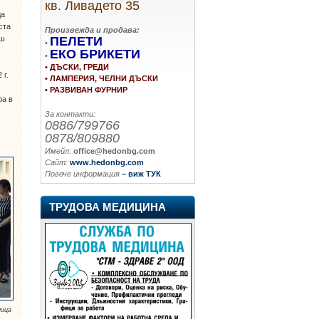
кв. Ливадето 35
да
ста
Произвежда и продава:
ПЕЛЕТИ
аш
•
ЕКО БРИКЕТИ
•
• ДЪСКИ, ГРЕДИ
 г.
• ЛАМПЕРИЯ, ЧЕЛНИ ДЪСКИ
• РАЗВИВАН ФУРНИР
ра в
За контакти:
0886/799766
0878/809880
Имейл:
office@hedonbg.com
Сайт:
www.hedonbg.com
Повече информация
– виж ТУК
ТРУДОВА МЕДИЦИНА
лица