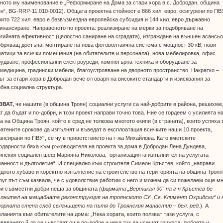
ното му наименование е „Реформиране на Дома за стари хора в с. Добродан, община
н“, BG-RRP-11.010-0012). Общата проектна стойност е 866 хил. евро, осигурени по ПВ
оито 722 хил. евро е безвъзмездна европейска субсидия и 144 хил. евро държавно
нансиране. Направеното по проекта: реализиране на мерки за подобряване на
гийната ефективност (цялостно саниране на сградата), изграждане на външен асансьо
бряващ достъпа, монтиране на нова фотоволтаична система с мощност 30 кВ, нови
атици за всички помещения (на обитателите и персонала), нова мебелировка, офис
удване, професионални електроуреди, компютърна техника и оборудване за
медицина, градински мебели, благоустрояване на дворното пространство. Накратко –
т за стари хора в Добродан вече отговаря на високите стандарти и изисквания за
бна социална структура.
ЗВАТ,
че нашите (в община Троян) социални услуги са най-добрите в района, решихме,
т да бъдат и по-добри, и този проект направи точно това. Ние се гордеем с усилията н
а на Община Троян, който е сред не толкова многото екипи (в страната), които успяха 
атените срокове да изпълнят и въведат в експлоатация всичките наши 10 проекта,
нсирани по ПВУ“, се чу в приветствието на г-жа Михайлова. Като кметските
одарности бяха към ръководителя на проекта за дома в Добродан Лена Дундева,
инския социален шеф Марияна Николова, организацията изпълнител на услугата
анност и дълголетие“. И специално към строителя Симеон Кръстев, който „направи
дното хубаво и коректно изпълнение на строителство на територията на община Троян
руг път съм казвала, че с удоволствие работим с него и можем да си пожелаем още м
ри съвместни добри неща за общината
(фирмата „Вертикал 90“ на г-н Кръстев бе
ълнител на мащабната реконструкция на троянското СУ „Св. Климент Охридски“ и 
порната стена след свлачището на пътя до Троянския манастир – бел. ред.
). А
ланията към обитателите на дома: „Нека хората, които ползват тази услуга, с
вяването й да се чувстват още по-добре и нека тук да усещат грижата, любовта и