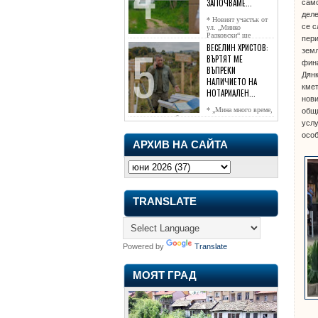
ЗАПОЧВАМЕ...
само
деле
* Новият участък от
се с
ул. „Минко
Радковски“ ще
пери
достигне жк...
ВЕСЕЛИН ХРИСТОВ:
земл
ВЪРТЯТ МЕ
фина
ВЪПРЕКИ
Дянк
НАЛИЧИЕТО НА
кмет
НОТАРИАЛЕН...
нови
* „Мина много време,
общи
чаках го да се обади, но нищо не...
услу
особ
АРХИВ НА САЙТА
TRANSLATE
Powered by
Translate
МОЯТ ГРАД