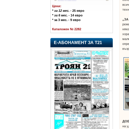
всич
Цени:
техн
*
за 12 мес.
- 25 евро
*
за 6 мес.
- 14 евро
„ЗА
* за 3 мес. - 9 евро
реж
няко
Каталожен № 2282
хора
малк
Е-АБОНАМЕНТ ЗА Т21
опре
възр
ДОБ
на у