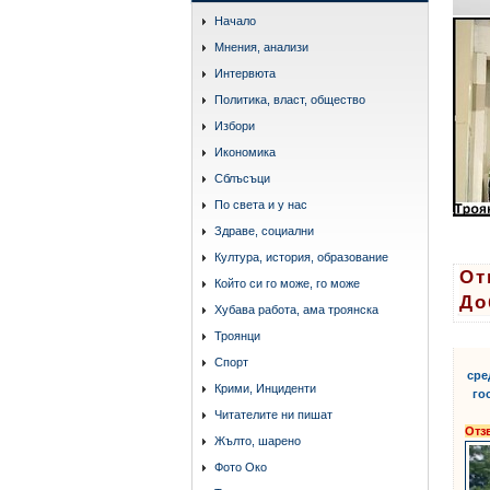
Начало
Мнения, анализи
Интервюта
Политика, власт, общество
Избори
Икономика
Сблъсъци
По света и у нас
Здраве, социални
Култура, история, образование
От
Който си го може, го може
До
Хубава работа, ама троянска
Троянци
Спорт
сре
Крими, Инциденти
го
Читателите ни пишат
Отз
Жълто, шарено
Фото Око