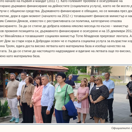
то начало на първия й мандат (2011 г.). Като големият проблем е осигуряване на
гирано държавно финансиране на дейностите (социалната услуга), което не би могло 
лучи с общински средства. Държавното финансиране е обещано, но се минава през до
петии, дори в един момент (началото на 2012 г.) тогавашният финансов министър и н
як Симеон Дянков, известен с рестриктивната си политика, категорично отказва
нсирането. За да се стигне до добрата новина няколко месеца по-късно – министър
ов променя позицията си, държавното финансиране е осигурено и на 15 декември 2012
ът Михайлова и тогавашният социален министър Тотю Младенов прерязват лентата. А
ят Дом за стари хора в Добродан освен че е първата социална услуга за възрастни хо
на Троян, вдига доста високо летвата като материална база и изобщо качество на
гата. За да се стигне до настоящото надграждане и вдигане на летвата още по-високо,
ено като материална база.
Официалните 