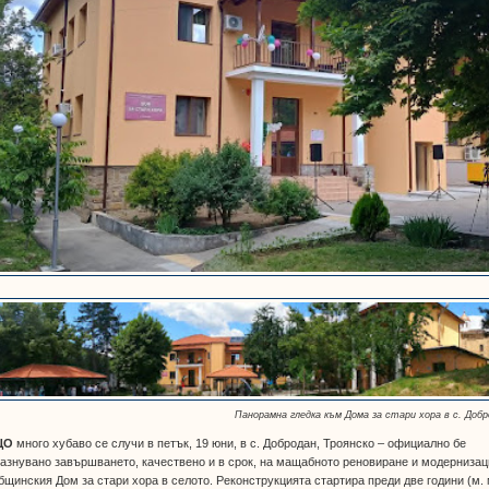
Панорамна гледка към Дома за стари хора в с. Доб
ЩО
много хубаво се случи в петък, 19 юни, в с. Добродан, Троянско – официално бе
азнувано завършването, качествено и в срок, на мащабното реновиране и модернизац
бщинския Дом за стари хора в селото. Реконструкцията стартира преди две години (м.