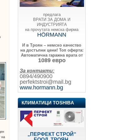
предлага
ВРАТИ ЗА ДОМА И
ИНДУСТРИЯТА
на прочутата немска фирма
HÖRMANN
о
И в Троян – немско качество
на достъпни цени!
Топ оферта:
Автоматична гаражна врата от
1089 евро
За контакти:
0894/490900
perfektstroi@mail.bg
www.hormann.bg
КЛИМАТИЦИ TOSHIBA
ден
„ПЕРФЕКТ СТРОЙ“
 на
ЕООД, ТРОЯН