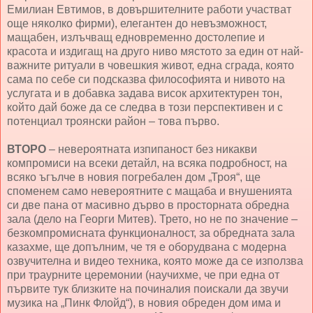
Емилиан Евтимов, в довършителните работи участват
още няколко фирми), елегантен до невъзможност,
мащабен, излъчващ едновременно достолепие и
красота и издигащ на друго ниво мястото за един от най-
важните ритуали в човешкия живот, една сграда, която
сама по себе си подсказва философията и нивото на
услугата и в добавка задава висок архитектурен тон,
който дай боже да се следва в този перспективен и с
потенциал троянски район – това първо.
ВТОРО
– невероятната изпипаност без никакви
компромиси на всеки детайл, на всяка подробност, на
всяко ъгълче в новия погребален дом „Троя“, ще
споменем само невероятните с мащаба и внушенията
си две пана от масивно дърво в просторната обредна
зала (дело на Георги Митев). Трето, но не по значение –
безкомпромисната функционалност, за обредната зала
казахме, ще допълним, че тя е оборудвана с модерна
озвучителна и видео техника, която може да се използва
при траурните церемонии (научихме, че при една от
първите тук близките на починалия поискали да звучи
музика на „Пинк Флойд“), в новия обреден дом има и