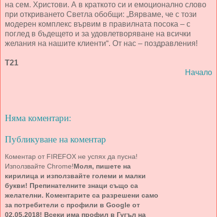
на сем. Христови. А в краткото си и емоционално слово
при откриването Светла обобщи: „Вярваме, че с този
модерен комплекс вървим в правилната посока – с
поглед в бъдещето и за удовлетворяване на всички
желания на нашите клиенти“. От нас – поздравления!
Т21
Начало
Няма коментари:
Публикуване на коментар
Коментар от FIREFOX не успях да пусна!
Използвайте Chrome!
Моля, пишете на
кирилица и използвайте големи и малки
букви! Препинателните знаци също са
желателни. Коментарите са разрешени само
за потребители с профили в Google от
02.05.2018! Всеки има профил в Гугъл на