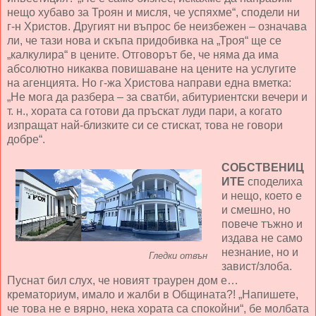
нещо хубаво за Троян и мисля, че успяхме“, сподели ни
г-н Христов. Другият ни въпрос бе неизбежен – означава
ли, че тази нова и скъпа придобивка на „Троя“ ще се
„калкулира“ в цените. Отговорът бе, че няма да има
абсолютно никаква повишаване на цените на услугите
на агенцията. Но г-жа Христова направи една вметка:
„Не мога да разбера – за сватби, абитуриентски вечери и
т. н., хората са готови да пръскат луди пари, а когато
изпращат най-близките си се стискат, това не говори
добре“.
СОБСТВЕНИЦ
ИТЕ
споделиха
и нещо, което е
и смешно, но
повече тъжно и
издава не само
незнание, но и
Гледки отвън
завист/злоба.
Пуснат бил слух, че новият траурен дом е…
крематориум, имало и жалби в Общината?! „Напишете,
че това не е вярно, нека хората са спокойни“, бе молбата