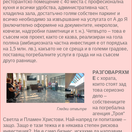
ресторантско помещение с 40 места с професионална
кухня и всички удобства, административна част,
хладилна зала, достатъчно голям собствен паркинг и
всичко необходимо за извършване на услугата от А до Я
(включително оформяне на документите, некролози,
ковчези, надгробни паметници и т. н.). Четвърто – това е
съвсем нов проект, както се казва, реализиран на гола
поляна (амбициозната частна инвестиция е от порядъка
на 1,5 млн. лв.), какъвто не се среща и в големи градове,
поставящ погребалните услуги в града ни на съвсем
друго равнище.
РАЗГОВАРЯХМ
Е
с хората,
които стоят зад
това сериозно
дело –
собствениците
на погребална
Гледки отвътре
агенция „Троя“
Светла и Пламен Христови. Най-напред ги попитахме –
защо. Защо е тази тежка и в някаква степен рискова
инвестиция? „Не е само бизнес, искахме да направим