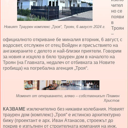
чител
но се
появи
в
Новият Траурен комплекс „Троя“, Троян, 6 август 2024 г.
Троян
–
официалното откриване бе миналия вторник, 6 август, с
водосвет, отслужен от отец Войден и присъствието на
ангажираните с делото и най-близки приятели. Говорим
за новия и изцяло в бяло траурен дом в началото на
Троян (на Главната, недалеч от отбивката за Новите
гробища) на погребална агенция „Троя“.
Момент от откриването, вляво – собственикът Пламен
Христов
КАЗВАМЕ
изключително без никакви колебания. Новият
траурен дом (комплекс) „Троя“ е истинско архитектурно
бижу (проектант е арх. Иван Атанасов, строежът до
покрив е изпълнен от строителната компания на инж.