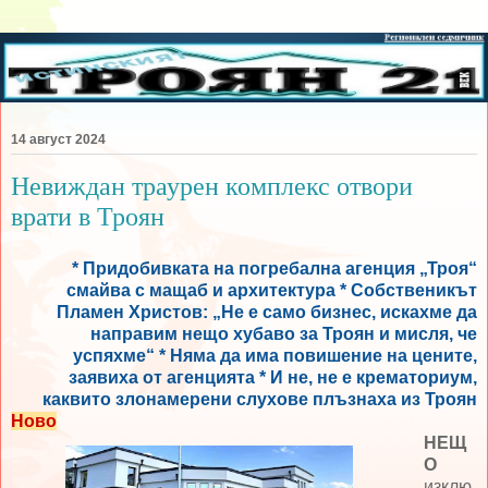
14 август 2024
Невиждан траурен комплекс отвори
врати в Троян
* Придобивката на погребална агенция „Троя“
смайва с мащаб и архитектура * Собственикът
Пламен Христов: „Не е само бизнес, искахме да
направим нещо хубаво за Троян и мисля, че
успяхме“ * Няма да има повишение на цените,
заявиха от агенцията * И не, не е крематориум,
каквито злонамерени слухове плъзнаха из Троян
Ново
НЕЩ
О
изклю