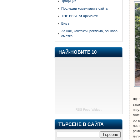
Традиция
Последни коментари в сайта
THE BEST от архивите
Вицът
За нас, контакти, реклама, банкова
сметка
НАЙ-НОВИТЕ 10
ЩЕ
зара
RSS Feed Widget
на у
голе
орга
ТЪРСЕНЕ В САЙТА
лист
ремо
липи