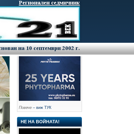
Повече
– виж ТУК
НЕ НА ВОЙНАТА!