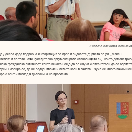
И белите коси имаха какво да к
а Досева даде подробна информация за броя и видовете дървета по ул. „Любен
велов“ и по този начин убедително аргументирала становището си), които демонстрир
нска гражданска активност, които искаха нещо да се случи и бяха готови да се борят т
лучи. Разбира се, да не подценяваме и белите коси в залата – чуха се много важни не
ора с опит и поглед в дълбочина на проблема.