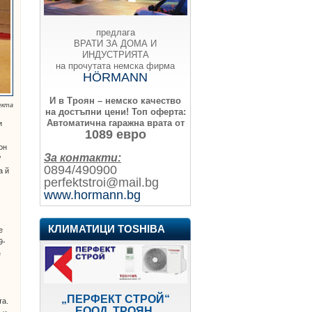
предлага
ВРАТИ ЗА ДОМА И
ИНДУСТРИЯТА
на прочутата немска фирма
HÖRMANN
И в Троян – немско качество
екта
на достъпни цени!
Топ оферта:
Автоматична гаражна врата от
и
1089 евро
он
За контакти:
/
0894/490900
а й
perfektstroi@mail.bg
www.hormann.bg
КЛИМАТИЦИ TOSHIBA
е
9-
е
„ПЕРФЕКТ СТРОЙ“
та.
ЕООД, ТРОЯН