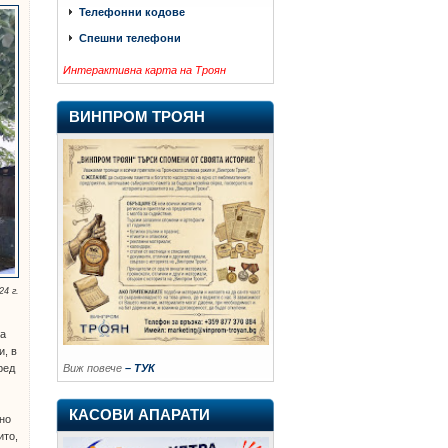
Телефонни кодове
Спешни телефони
Интерактивна карта на Троян
ВИНПРОМ ТРОЯН
4 г.
ма
и, в
ред
Виж повече
– ТУК
КАСОВИ АПАРАТИ
лно
ито,