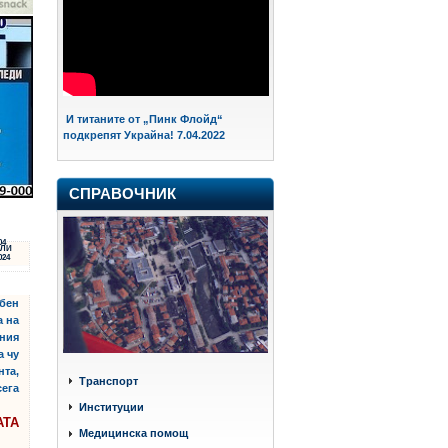
И титаните от „Пинк Флойд“
подкрепят Украйна! 7.04.2022
СПРАВОЧНИК
04
ЛИ
024
юбен
а на
ения
а чу
нта,
Транспорт
сега
Институции
АТА
Медицинска помощ