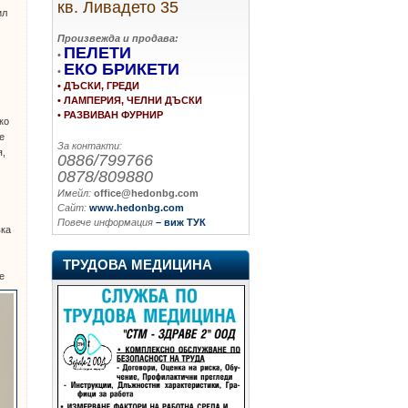
кв. Ливадето 35
ил
Произвежда и продава:
ПЕЛЕТИ
•
ЕКО БРИКЕТИ
•
• ДЪСКИ, ГРЕДИ
• ЛАМПЕРИЯ, ЧЕЛНИ ДЪСКИ
• РАЗВИВАН ФУРНИР
ко
е
За контакти:
я,
0886/799766
0878/809880
Имейл:
office@hedonbg.com
Сайт:
www.hedonbg.com
Повече информация
– виж ТУК
вка
ТРУДОВА МЕДИЦИНА
е