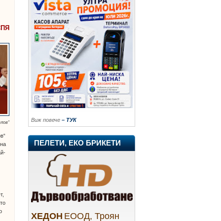
СПЯ
Виж повече
– ТУК
лов“
ов“
ПЕЛЕТИ, ЕКО БРИКЕТИ
 на
ай-
т,
ото
о
ХЕДОН
ЕООД, Троян