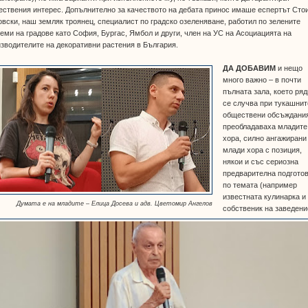
ствения интерес. Допълнително за качеството на дебата принос имаше еспертът Сто
вски, наш земляк троянец, специалист по градско озеленяване, работил по зелените
еми на градове като София, Бургас, Ямбол и други, член на УС на Асоциацията на
зводителите на декоративни растения в България.
ДА ДОБАВИМ
и нещо
много важно – в почти
пълната зала, което ряд
се случва при тукашнит
обществени обсъждани
преобладаваха младите
хора, силно ангажирани
млади хора с позиция,
някои и със сериозна
предварителна подгото
по темата (например
известната кулинарка и
Думата е на младите – Елица Досева и адв. Цветомир Ангелов
собственик на заведени