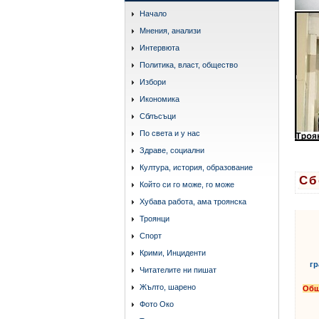
Начало
Мнения, анализи
Интервюта
Политика, власт, общество
Избори
Икономика
Сблъсъци
По света и у нас
Здраве, социални
Култура, история, образование
Сб
Който си го може, го може
Хубава работа, ама троянска
Троянци
Спорт
Крими, Инциденти
гр
Читателите ни пишат
Жълто, шарено
Общ
Фото Око