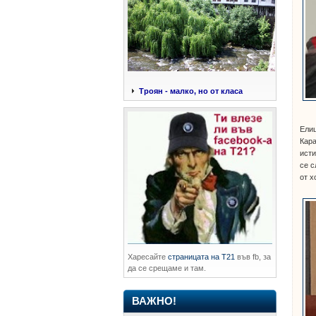
Троян - малко, но от класа
Елиц
Кара
исти
се с
от х
Харесайте
страницата на Т21
във fb, за
да се срещаме и там.
ВАЖНО!