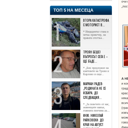
очи 
„пос
ТОП 5 НА МЕСЕЦА
ВТОРА КАТАСТРОФА
С МОТОРИСТ В...
* Инцидентът стана в
петък привечер, на
правата отсечка...
ТРОЯН БЕШЕ!
ВЪПРОСЪТ СЕГА Е –
ЩЕ БЪДЕ...
* „Бих предложил на
кметовете на Троян и
Карлово и още...
А Н
МАРИАН РАДЕВ:
и ко
„РОДИНАТА НЕ СЕ
град
ИЗБИРА. ДО
крас
СЛЕДВАЩИЯ...
няка
всич
* „За повечето от нас,
живеещите навън,
(гра
главната причина да...
извъ
ИНЖ. НИКОЛАЙ
може
РАЙКОВСКИ: ДО
гово
КРАЯ НА АВГУСТ
фина