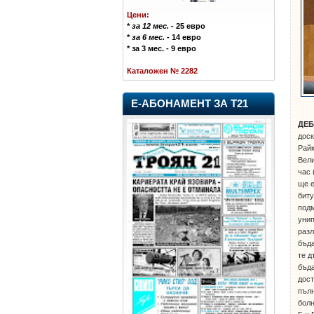
Цени:
*
за 12 мес.
- 25 евро
*
за 6 мес.
- 14 евро
* за 3 мес. - 9 евро
Каталожен № 2282
Е-АБОНАМЕНТ ЗА Т21
ДЕ
доск
Райк
Вели
час 
ще е
биту
подм
унип
разл
бъда
те д
бъда
дост
пълн
болн