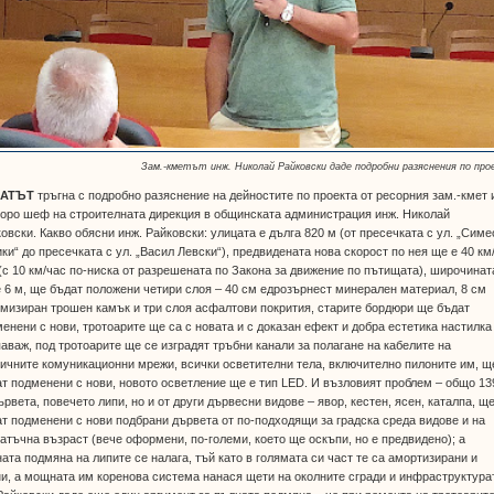
Зам.-кметът инж. Николай Райковски даде подробни разяснения по про
БАТЪТ
тръгна с подробно разяснение на дейностите по проекта от ресорния зам.-кмет 
оро шеф на строителната дирекция в общинската администрация инж. Николай
овски. Какво обясни инж. Райковски: улицата е дълга 820 м (от пресечката с ул. „Симе
ки“ до пресечката с ул. „Васил Левски“), предвидената нова скорост по нея ще е 40 км
(с 10 км/час по-ниска от разрешената по Закона за движение по пътищата), широчинат
 6 м, ще бъдат положени четири слоя – 40 см едрозърнест минерален материал, 8 см
мизиран трошен камък и три слоя асфалтови покрития, старите бордюри ще бъдат
енени с нови, тротоарите ще са с новата и с доказан ефект и добра естетика настилка
аваж, под тротоарите ще се изградят тръбни канали за полагане на кабелите на
ичните комуникационни мрежи, всички осветителни тела, включително пилоните им, щ
т подменени с нови, новото осветление ще е тип LED. И възловият проблем – общо 13
ървета, повечето липи, но и от други дървесни видове – явор, кестен, ясен, каталпа, щ
т подменени с нови подбрани дървета от по-подходящи за градска среда видове и на
атъчна възраст (вече оформени, по-големи, което ще оскъпи, но е предвидено); а
ата подмяна на липите се налага, тъй като в голямата си част те са амортизирани и
и, а мощната им коренова система нанася щети на околните сгради и инфраструктура