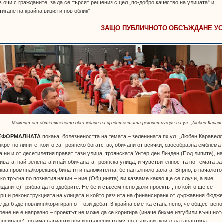
в очи с гражданите, за да се търсят решения с цел „по-добро качество на улицата“ и
тигане на крайна визия и нов облик“.
ЗАЩО ПУБЛИЧНОТО ОБСЪЖДАНЕ У
Момент от общественото обсъждане на предстоящата реконструкция на ул. „Любен Караве
ЕФОРМАЛНАТА
покана, болезнеността на темата – зеленината по ул. „Любен Каравел
нкретно липите, които са троянско богатство, обичани от всички, своеобразна емблема
а ни и от десетилетия правят тази улица, троянската Унтер ден Линден (Под липите), н
ивата, най-зелената и най-обичаната троянска улица, и чувствителността по темата за
ква промяна/корекция, била тя и наложителна, бе напълнило залата. Вярно, в началото
ко тръгна по познатия начин – ние (Общината) ви казваме какво ще се случи, а вие
жданите) трябва да го одобрите. Не бе и съвсем ясно дали проектът, по който ще се
рши реконструкцията на улицата и който разчита на финансиране от държавния бюдже
 да бъде повлиян/коригиран от този дебат. В крайна сметка стана ясно, че обществен
рене не е напразно – проектът не може да се коригира (иначе бихме изгубили външнот
нсиране), но има варианти при изпълнението му, по-гъвкави, които да гарантират