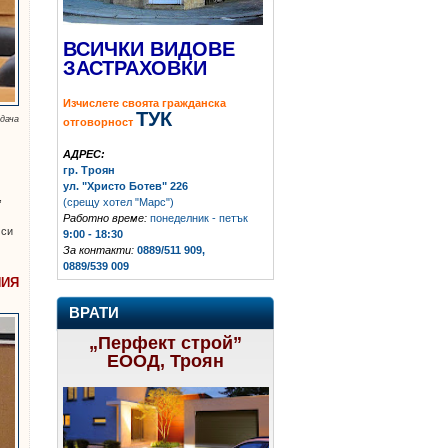
ВСИЧКИ ВИДОВЕ
ЗАСТРАХОВКИ
Изчислете своята гражданска
ТУК
дача
отговорност
АДРЕС:
гр. Троян
ул. "Христо Ботев" 226
,
(срещу хотел "Марс")
Работно време:
понеделник - петък
 си
9:00 - 18:30
За контакти:
0889/511 909,
0889/539 009
НИЯ
ВРАТИ
„Перфект строй”
ЕООД, Троян