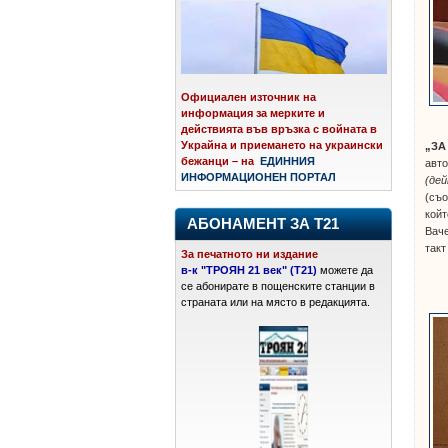
Официален източник на
информация за мерките и
действията във връзка с войната в
Украйна и приемането на украински
„ЗА
бежанци – на
ЕДИННИЯ
авто
ИНФОРМАЦИОНЕН ПОРТАЛ
(дей
(съо
койт
АБОНАМЕНТ ЗА Т21
Ваче
такт
За печатното ни издание
в-к "ТРОЯН 21 век" (Т21)
можете да
се абонирате в пощенските станции в
страната или на място в редакцията.