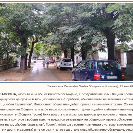
Троянската Унтер ден Линден (Улицата под липите), 25 юни 202
 ЗАПОЧНА
, казах го и на общественото обсъждане, с поздравление към Община Троян
ди куража да бръкне в този „взривоопасен“ проблем, обновяването на зелената систе
л. „Любен Каравелов“. Въпросният обществен дебат, провел се миналия вторник, 25 юн
мия салон на Общината, пък бе нещо по-различно от други подобни събитие – най-нап
низаторите (Община Троян) бяха подготвили и разпространили дни по-рано специални
овки, в които се съобщаваше, че предстои реализация на общинския проект „Основен
нт на ул. „Любен Каравелов“, Троян“, който ще засегне и зелената система (включите
те и другите дървета) и че се разчита това да стане след обществено обсъждане, откр