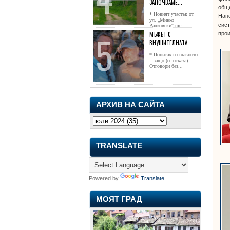
ЗАПОЧВАМЕ...
обще
* Новият участък от
Нано
ул. „Минко
сист
Радковски“ ще
достигне жк...
МЪЖЪТ С
прои
ВНУШИТЕЛНАТА...
* Попитах го главното
– защо (се отказа).
Отговори без...
АРХИВ НА САЙТА
TRANSLATE
Powered by
Translate
МОЯТ ГРАД