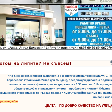
огом на липите? Не съвсем!
Ю
2
* На дневен ред е проект за цялостна реконструкция на троянската ул. „Л
Каравелов“ (троянската Унтер ден Линден), предвиждащ цялостна подмян
зелената система и финансиран от държавата – 1,35 млн. лв. * На провед
обществен дебат стана ясно – големият проблем е с липите * Общинат
ажданското становище за по-гъвкав подход * Кметът Михайлова: Има три вариа
но пари има 
ествен дебат
ЦЕЛТА – ПО-ДОБРО КАЧЕСТВО НА УЛИЦ