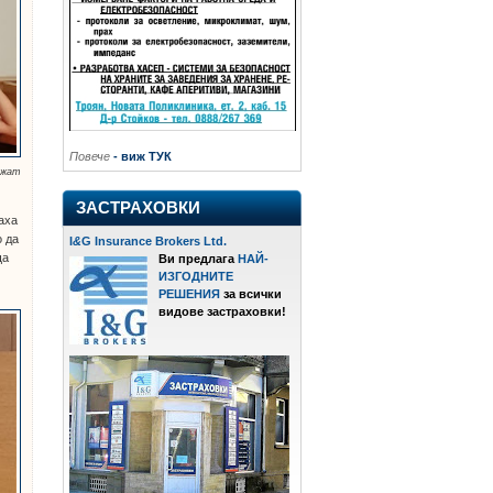
Повече
- виж ТУК
ажат
ЗАСТРАХОВКИ
аха
о да
I
&
G Insurance Brokers Ltd.
ща
Ви предлага
НАЙ-
ИЗГОДНИТЕ
РЕШЕНИЯ
за всички
видове застраховки!