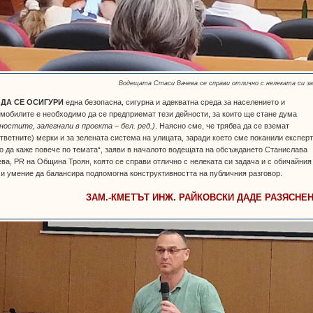
Водещата Стаси Вачева се справи отлично с нелеката си за
 ДА СЕ ОСИГУРИ
една безопасна, сигурна и адекватна среда за населението и
мобилите е необходимо да се предприемат тези дейности, за които ще стане дума
ностите, залегнали в проекта – бел. ред.)
. Наясно сме, че трябва да се вземат
тветните) мерки и за зелената система на улицата, заради което сме поканили експерт
о да каже повече по темата“, заяви в началото водещата на обсъждането Станислава
ва, PR на Община Троян, която се справи отлично с нелеката си задача и с обичайния
 и умение да балансира подпомогна конструктивността на публичния разговор.
ЗАМ.-КМЕТЪТ ИНЖ. РАЙКОВСКИ ДАДЕ РАЗЯСНЕ