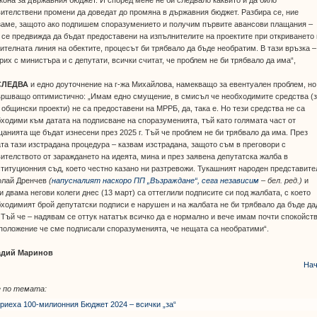
кона за държавния бюджет. И според мене не би следвало каквито и да било
ителствени промени да доведат до промяна в държавния бюджет. Разбира се, ние
заме, защото ако подпишем споразумението и получим първите авансови плащания –
се предвижда да бъдат предоставени на изпълнителите на проектите при откриването
ителната линия на обектите, процесът би трябвало да бъде необратим. В тази връзка –
рих с министъра и с депутати, всички считат, че проблем не би трябвало да има“,
СЛЕДВА
и едно доуточнение на г-жа Михайлова, намекващо за евентуален проблем, но
ършващо оптимистично: „Имам едно смущение, в смисъл че необходимите средства (
 общински проекти) не са предоставени на МРРБ, да, така е. Но тези средства не са
ходими към датата на подписване на споразуменията, тъй като голямата част от
анията ще бъдат изнесени през 2025 г. Тъй че проблем не би трябвало да има. През
та тази изстрадана процедура – казвам изстрадана, защото съм в преговори с
ителството от зараждането на идеята, мина и през заявена депутатска жалба в
титуционния съд, което честно казано ни разтревожи. Тукашният народен представите
олай Дренчев
(
напусналият наскоро ПП „Възраждане“, сега независим
– бел. ред.)
и
и двама негови колеги днес (13 март) са оттеглили подписите си под жалбата, с което
ходимият брой депутатски подписи е нарушен и на жалбата не би трябвало да бъде да
 Тъй че – надявам се оттук нататък всичко да е нормално и вече имам почти спокойств
положение че сме подписали споразуменията, че нещата са необратими“.
адий Маринов
Нач
 по темата:
риеха 100-милионния Бюджет 2024 – всички „за“