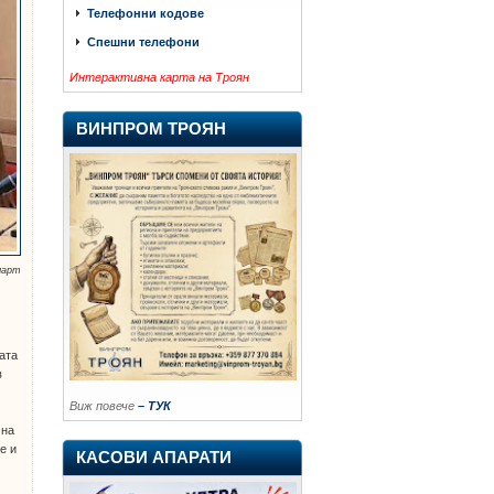
Телефонни кодове
Спешни телефони
Интерактивна карта на Троян
ВИНПРОМ ТРОЯН
март
ата
в
Виж повече
– ТУК
 на
е и
КАСОВИ АПАРАТИ