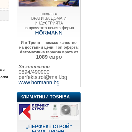
предлага
ВРАТИ ЗА ДОМА И
ИНДУСТРИЯТА
на прочутата немска фирма
HÖRMANN
И в Троян – немско качество
на достъпни цени!
Топ оферта:
Автоматична гаражна врата от
1089 евро
За контакти:
а и
0894/490900
perfektstroi@mail.bg
Всеки
www.hormann.bg
КЛИМАТИЦИ TOSHIBA
„ПЕРФЕКТ СТРОЙ“
ЕООД, ТРОЯН