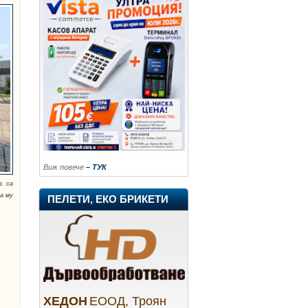
Виж повече
– ТУК
в. са
а му
ПЕЛЕТИ, ЕКО БРИКЕТИ
ХЕДОН
ЕООД, Троян