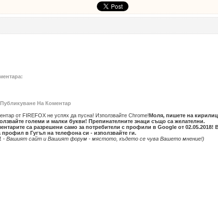
ментара:
Публикуване На Коментар
ентар от FIREFOX не успях да пусна! Използвайте Chrome!
Моля, пишете на кирилиц
олзвайте големи и малки букви! Препинателните знаци също са желателни.
ентарите са разрешени само за потребители с профили в Google от 02.05.2018! 
 профил в Гугъл на телефона си - използвайте ги.
1 - Вашият сайт и Вашият форум - мястото, където се чува Вашето мнение!)