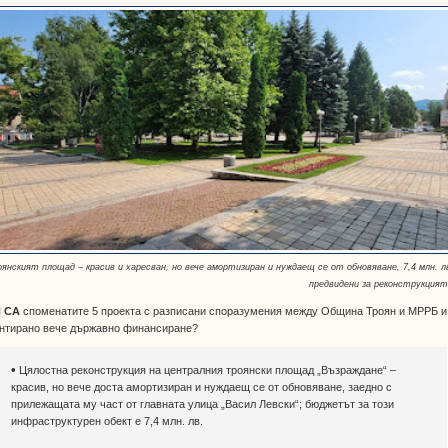
оянският площад – красив и харесван, но вече амортизиран и нуждаещ се от обновяване, 7,4 млн. л
предвидени за реконструкцият
 СА
споменатите 5 проекта с разписани споразумения между Община Троян и МРРБ и
антирано вече държавно финансиране?
•
Цялостна реконструкция на централния троянски площад „Възраждане“ –
красив, но вече доста амортизиран и нуждаещ се от обновяване, заедно с
прилежащата му част от главната улица „Васил Левски“; бюджетът за този
инфраструктурен обект е 7,4 млн. лв.