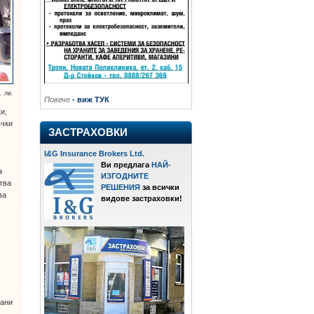
. лв.
Повече
- виж ТУК
и,
ъчки
ЗАСТРАХОВКИ
I
&
G Insurance Brokers Ltd.
Ви предлага
НАЙ-
а
ИЗГОДНИТЕ
тва
РЕШЕНИЯ
за всички
ва
видове застраховки!
и
сани