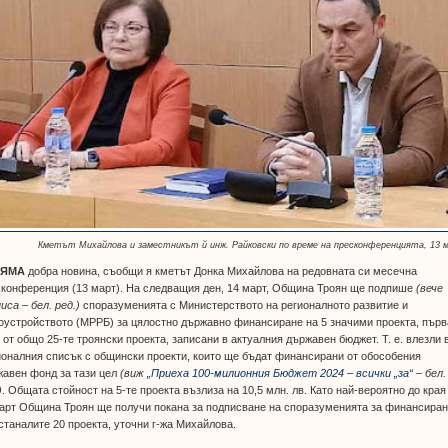
Кметът Михайлова и заместникът й инж. Райковски по време на пресконференцията, 13 
ЛЯМА
добра новина, съобщи я кметът Донка Михайлова на редовната си месечна
конференция (13 март). На следващия ден, 14 март, Община Троян ще подпише
(вече
иса – бел. ред.)
споразуменията с Министерството на регионалното развитие и
оустройството (МРРБ) за цялостно държавно финансиране на 5 значими проекта, първ
 от общо 25-те троянски проекта, записани в актуалния държавен бюджет. Т. е. влезли 
оналния списък с общински проекти, които ще бъдат финансирани от обособения
жавен фонд за тази цел
(виж
„Приеха 100-милионния Бюджет 2024 – всички „за“
– бел.
)
. Общата стойност на 5-те проекта възлиза на 10,5 млн. лв. Като най-вероятно до края
арт Община Троян ще получи покана за подписване на споразуменията за финансиран
станалите 20 проекта, уточни г-жа Михайлова.