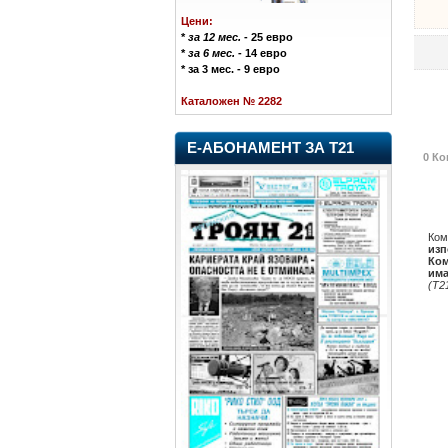
Цени:
*
за 12 мес.
- 25 евро
*
за 6 мес.
- 14 евро
* за 3 мес. - 9 евро
Каталожен № 2282
Е-АБОНАМЕНТ ЗА Т21
0 Ко
Ком
изп
Ком
има
(Т2