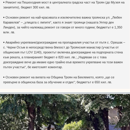
•
Ремонт на Пешеходния мост в централната градска част на Троян (до Музея на
занаятите), бюджет 300 хил. лв.
•
Основен ремонт на най-красивата и изключително важна троянска ул. „Любен
Каравелов“ – „улицата с липите“, както я знаят троянци (нашата Унтер ден
Линден), за чийто належащ ремонт се говори от много години; бюджетът е 1,350
млн. лв.
•
Аварийно укрепване/доизграждане на пропадналия участък от пътя с. Орешак –
с. Черни Осъм в непосредствена близост до Троянския манастир (участък от
общинския път LOV 1140), проектът включва доизграждане на подпорната стена
към реката, а планираният бюджет е 820 хил. лв.; „Надявам се с това
доизграждане вече да имаме едно трайно във времето укрепване на този важен
пътен участък“, бе кметският коментар.
•
Основен ремонт на вилата на Община Троян на Беклемето, която „ще се
превърне в общинска база за обучение и отдих“; бюджетът е 650 хил. лв.