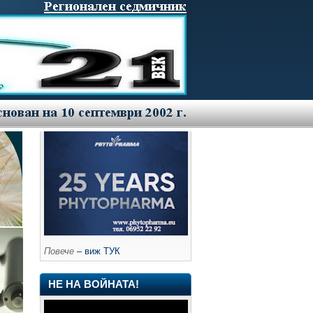
Повече
– виж ТУК
НЕ НА ВОЙНАТА!