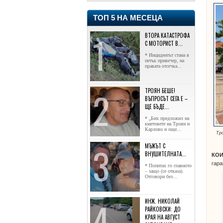
ТОП 5 НА МЕСЕЦА
ВТОРА КАТАСТРОФА
С МОТОРИСТ В...
* Инцидентът стана в
петък привечер, на
правата отсечка...
ТРОЯН БЕШЕ!
ВЪПРОСЪТ СЕГА Е –
ЩЕ БЪДЕ...
* „Бих предложил на
кметовете на Троян и
Карлово и още...
Тр
МЪЖЪТ С
ВНУШИТЕЛНАТА...
КОИ
гар
* Попитах го главното
– защо (се отказа).
Отговори без...
ИНЖ. НИКОЛАЙ
РАЙКОВСКИ: ДО
КРАЯ НА АВГУСТ