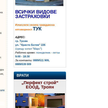
ВСИЧКИ ВИДОВЕ
 на
ЗАСТРАХОВКИ
Изчислете своята гражданска
ТУК
отговорност
за
АДРЕС:
гр. Троян
ул. "Христо Ботев" 226
(срещу хотел "Марс")
Работно време:
понеделник - петък
9:00 - 18:30
л
За контакти:
0889/511 909,
0889/539 009
ден
ие,
ВРАТИ
„Перфект строй”
ЕООД, Троян
ало