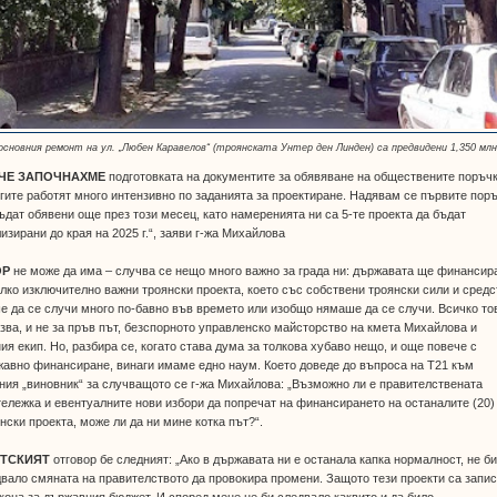
основния ремонт на ул. „Любен Каравелов“ (троянската Унтер ден Линден) са предвидени 1,350 млн
ЧЕ ЗАПОЧНАХМЕ
подготовката на документите за обявяване на обществените поръчк
гите работят много интензивно по заданията за проектиране. Надявам се първите пор
ъдат обявени още през този месец, като намеренията ни са 5-те проекта да бъдат
изирани до края на 2025 г.“, заяви г-жа Михайлова
ОР
не може да има – случва се нещо много важно за града ни: държавата ще финансир
лко изключително важни троянски проекта, което със собствени троянски сили и средс
 да се случи много по-бавно във времето или изобщо нямаше да се случи. Всичко то
зва, и не за пръв път, безспорното управленско майсторство на кмета Михайлова и
ия екип. Но, разбира се, когато става дума за толкова хубаво нещо, и още повече с
авно финансиране, винаги имаме едно наум. Което доведе до въпроса на Т21 към
ния „виновник“ за случващото се г-жа Михайлова: „Възможно ли е правителствената
ележка и евентуалните нови избори да попречат на финансирането на останалите (20)
нски проекта, може ли да ни мине котка път?“.
ТСКИЯТ
отговор бе следният: „Ако в държавата ни е останала капка нормалност, не б
вало смяната на правителството да провокира промени. Защото тези проекти са запи