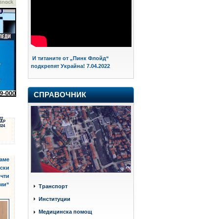
И титаните от „Пинк Флойд“
подкрепят Украйна! 7.04.2022
СПРАВОЧНИК
22
АР
024
ваме
нски
очти
ими“
Транспорт
Институции
Медицинска помощ