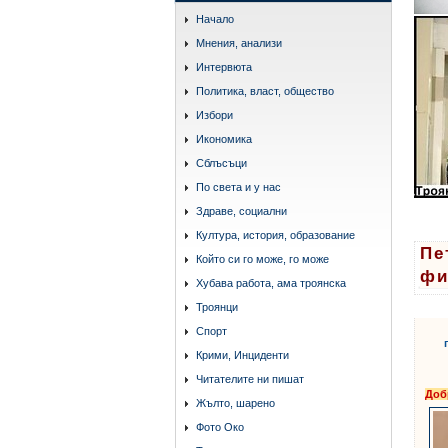
Начало
Мнения, анализи
Интервюта
Политика, власт, общество
Избори
Икономика
Сблъсъци
По света и у нас
Здраве, социални
Култура, история, образование
Пе
Който си го може, го може
фи
Хубава работа, ама троянска
Троянци
Спорт
Крими, Инциденти
Читателите ни пишат
Доб
Жълто, шарено
Фото Око