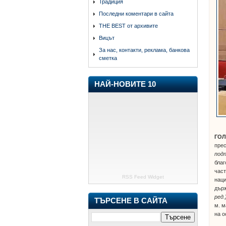
Традиция
Последни коментари в сайта
THE BEST от архивите
Вицът
За нас, контакти, реклама, банкова
сметка
НАЙ-НОВИТЕ 10
ГО
прес
подп
благ
част
RSS Feed Widget
наци
дър
ред.
ТЪРСЕНЕ В САЙТА
м. м
на о