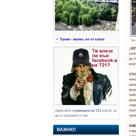
Троян - малко, но от класа
За 
„ВЕ
коле
да б
реал
СП
няко
щеше
дока
нейн
държ
глав
върт
Харесайте
страницата на Т21
във fb, за
да се срещаме и там.
троя
КМЕ
ВАЖНО!
след