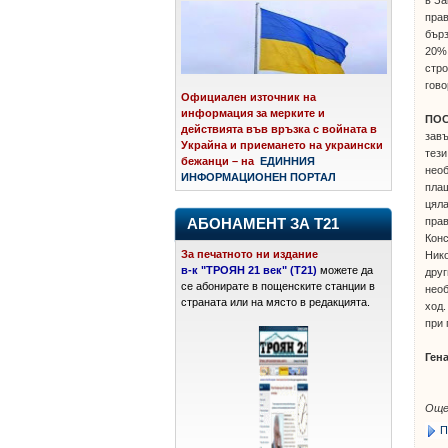
в За
прав
бър
20% 
стро
гово
Официален източник на
информация за мерките и
ПО
действията във връзка с войната в
зав
Украйна и приемането на украински
тези
бежанци – на
ЕДИННИЯ
необ
ИНФОРМАЦИОНЕН ПОРТАЛ
плащ
цяла
прав
АБОНАМЕНТ ЗА Т21
Конс
За печатното ни издание
Ник
в-к "ТРОЯН 21 век" (Т21)
можете да
друг
се абонирате в пощенските станции в
необ
страната или на място в редакцията.
ход.
при 
Ген
Още
П