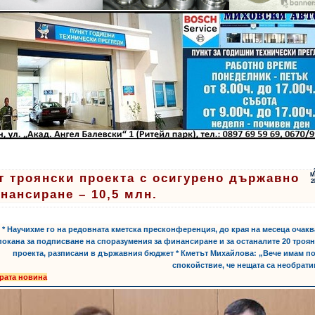
т троянски проекта с осигурено държавно
М
2
нансиране – 10,5 млн.
* Научихме го на редовната кметска пресконференция, до края на месеца очак
покана за подписване на споразумения за финансиране и за останалите 20 троя
проекта, разписани в държавния бюджет * Кметът Михайлова: „Вече имам п
спокойствие, че нещата са необрат
рата новина