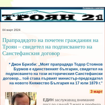
04 март 2024
Прапрадядото на почетен гражданин на
Троян – свидетел на подписването на
Санстефанския договор
* Джон Бризби: „Моят прапрадядо Тодор Стоянов
Бурмов е единственият българин, свидетел на
подписването на този историческия Санстефански
договор... той става първият министър-председател
на новото Княжество България на 17 юли 1879 г.“
3 март
ЕДИН
заслужаващ внимание
пост по случай 3 март в профила