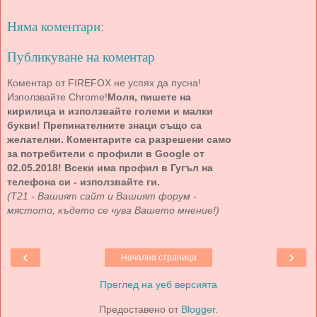
Няма коментари:
Публикуване на коментар
Коментар от FIREFOX не успях да пусна!
Използвайте Chrome!
Моля, пишете на
кирилица и използвайте големи и малки
букви! Препинателните знаци също са
желателни. Коментарите са разрешени само
за потребители с профили в Google от
02.05.2018! Всеки има профил в Гугъл на
телефона си - използвайте ги.
(Т21 - Вашият сайт и Вашият форум -
мястото, където се чува Вашето мнение!)
‹
›
Начална страница
Преглед на уеб версията
Предоставено от
Blogger
.