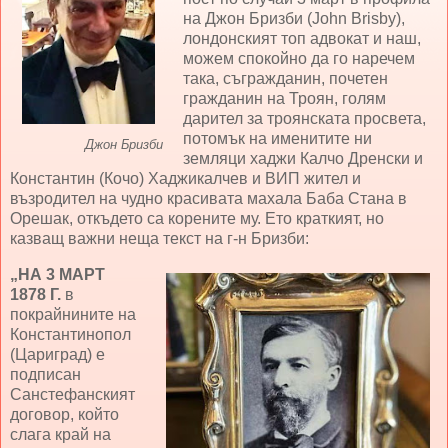
на Джон Бризби (John Brisby),
лондонският топ адвокат и наш,
можем спокойно да го наречем
така, съгражданин, почетен
гражданин на Троян, голям
дарител за троянската просвета,
потомък на именитите ни
Джон Бризби
земляци хаджи Калчо Дренски и
Константин (Кочо) Хаджикалчев и ВИП жител и
възродител на чудно красивата махала Баба Стана в
Орешак, откъдето са корените му. Ето краткият, но
казващ важни неща текст на г-н Бризби:
„НА 3 МАРТ
1878 Г.
в
покрайнините на
Константинопол
(Цариград) е
подписан
Санстефанският
договор, който
слага край на