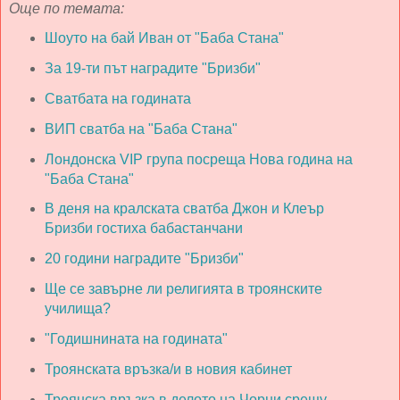
Още по темата:
Шоуто на бай Иван от "Баба Стана"
За 19-ти път наградите "Бризби"
Сватбата на годината
ВИП сватба на "Баба Стана"
Лондонска VIP група посреща Нова година на
"Баба Стана"
В деня на кралската сватба Джон и Клеър
Бризби гостиха бабастанчани
20 години наградите "Бризби"
Ще се завърне ли религията в троянските
училища?
"Годишнината на годината"
Троянската връзка/и в новия кабинет
Троянска връзка в делото на Чорни срещу