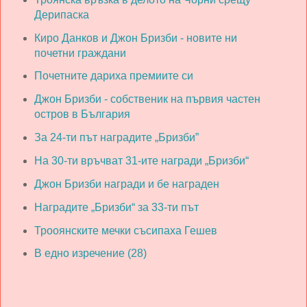
Дерипаска
Киро Данков и Джон Бризби - новите ни
почетни граждани
Почетните дариха премиите си
Джон Бризби - собственик на първия частен
остров в България
За 24-ти път наградите „Бризби”
На 30-ти връчват 31-ите награди „Бризби“
Джон Бризби награди и бе награден
Наградите „Бризби“ за 33-ти път
Трооянските мечки съсипаха Гешев
В едно изречение (28)