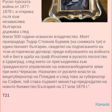
Руско-турската
война от 1877-
1878 г. и открива
пътя към
независима
българска
държава след
близо 500 години османско владичество. Моят
прапрадядо Тодор Стоянов Бурмов (на снимката тук) е
единственият българин, свидетел на подписването на
този исторически договор: преди избухването на войната
той е бил в щаба на граф Игнатиев в руското посолство
в Цариград, след което се присъединява към
гражданското управление на новоосвободените земи
при княз Черкаски. Назначен от руските власти за
вицегубернатор на Пловдив и след това за губернатор
на София, той става първият министър-председател на
новото Княжество България на 17 юли 1879 г.“.
Т21
Начало