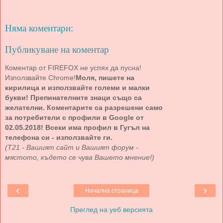
Няма коментари:
Публикуване на коментар
Коментар от FIREFOX не успях да пусна!
Използвайте Chrome!
Моля, пишете на
кирилица и използвайте големи и малки
букви! Препинателните знаци също са
желателни. Коментарите са разрешени само
за потребители с профили в Google от
02.05.2018! Всеки има профил в Гугъл на
телефона си - използвайте ги.
(Т21 - Вашият сайт и Вашият форум -
мястото, където се чува Вашето мнение!)
‹
›
Начална страница
Преглед на уеб версията