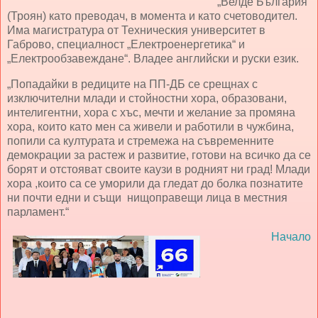
„Велде България“
(Троян) като преводач, в момента и като счетоводител.
Има магистратура от Техническия университет в
Габрово, специалност „Електроенергетика“ и
„Електрообзавеждане“. Владее английски и руски език.
„Попадайки в редиците на ПП-ДБ се срещнах с
изключителни млади и стойностни хора, образовани,
интелигентни, хора с хъс, мечти и желание за промяна
хора, които като мен са живели и работили в чужбина,
попили са културата и стремежа на съвременните
демокрации за растеж и развитие, готови на всичко да се
борят и отстояват своите каузи в родният ни град! Млади
хора ,които са се уморили да гледат до болка познатите
ни почти едни и същи нищоправещи лица в местния
парламент.“
Начало