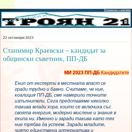
22 октомври 2023
Станимир Краевски – кандидат за
общински съветник, ПП-ДБ
МИ 2023 ПП-ДБ
Кандидатите
Екип от експерти в местната власт се
гради трудно и бавно. Считаме, че ние,
коалиция ПП-ДБ, сме намерили точните
изпълнители. Сега представяме няколко
такива млади хора, които се включиха със
своята енергия, модерно мислене и знания в
екипа ни. Именно и заради такива като тях
ние трябва да успеем. Заради младите,
чиято единствена алтернатива и