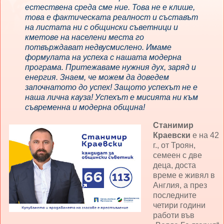
естествена среда сме ние. Това не е клише,
това е фактическата реалност и съставът
на листата ни с общински съветници и
кметове на населени места го
потвърждават недвусмислено. Имаме
формулата на успеха с нашата модерна
програма. Притежаваме нужния дух, заряд и
енергия. Знаем, че можем да доведем
започнатото до успех! Защото успехът не е
наша лична кауза! Успехът е мисията ни към
съвременна и модерна община!
Станимир
Краевски
е на 42
г., от Троян,
семеен с две
деца, доста
време е живял в
Англия, а през
последните
четири години
работи във