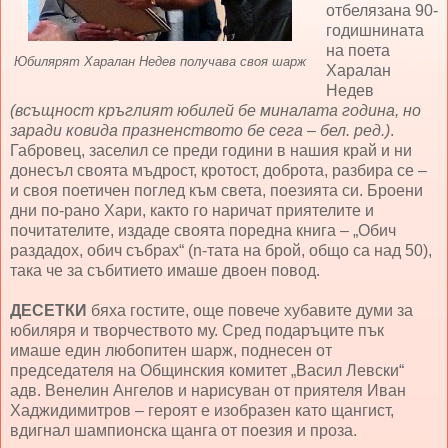
отбелязана 90-
годишнината
на поета
Юбилярят Харалан Недев получава своя шарж
Харалан
Недев
(всъщност кръглият юбилей бе миналата година, но
заради ковида празненството бе сега – бел. ред.)
.
Габровец, заселил се преди години в нашия край и ни
донесъл своята мъдрост, кротост, доброта, разбира се –
и своя поетичен поглед към света, поезията си. Броени
дни по-рано Хари, както го наричат приятелите и
почитателите, издаде своята поредна книга – „Обич
раздадох, обич събрах“ (n-тата на брой, общо са над 50),
така че за събитието имаше двоен повод.
ДЕСЕТКИ
бяха гостите, още повече хубавите думи за
юбиляря и творчеството му. Сред подаръците пък
имаше един любопитен шарж, поднесен от
председателя на Общинския комитет „Васил Левски“
адв. Венелин Ангелов и нарисуван от приятеля Иван
Хаджидимитров – героят е изобразен като щангист,
вдигнал шампионска щанга от поезия и проза.