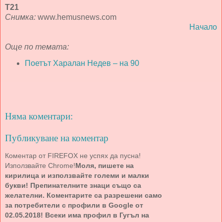
Т21
Снимка:
www.hemusnews.com
Начало
Още по темата:
Поетът Харалан Недев – на 90
Няма коментари:
Публикуване на коментар
Коментар от FIREFOX не успях да пусна!
Използвайте Chrome!
Моля, пишете на
кирилица и използвайте големи и малки
букви! Препинателните знаци също са
желателни. Коментарите са разрешени само
за потребители с профили в Google от
02.05.2018! Всеки има профил в Гугъл на