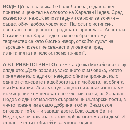
ВОДЕЩА
на празника бе Галя Лалева, отдавнашен
приятел и ценител на словото на Харалан Недев. Сред
казаното от нея: „Ключовите думи са ясни за всички –
сърце, обич, добро, човечност. Патосът е истински,
свързан с най-ценното – родината, природата, Апостола.
Стиховете на Хари Недев в многообразното му
творчество са като бистър извор, от който духът на
търсещия човек пие свежест и упование пред
изпитанията на нелекия земен живот“.
А В ПРИВЕТСТВИЕТО
на кмета Донка Михайлова се чу
следното: „Дали заради уважението към човека, когото
приемаме като един от най-достойните троянци, като
един от стожерите на добротата, на любовта, на обичта
към България. Или сме тук, защото най-вече изпитваме
възхищение към неговата поезия, мисля си, че Харалан
Недев е един от малкото съвременни български поети, в
чиято поезия има само добрина и обич. Знам своя
отговор и той е – и заради двете. Благодаря Ви, г-н
Недев, че ни показвате колко добри можем да бъдем“. И
от нас – честит юбилей и за много години!