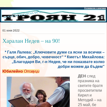
01 юни 2022
Харалан Недев – на 90!
* Галя Лалева: „Ключовите думи са ясни за всички –
сърце, обич, добро, човечност“ * Кметът Михайлова:
„Благодаря Ви, г-н Недев, че ни показвате колко
добри можем да бъдем“
Юбилейно
Отзвуци
ДЕН
след
празника на
светите братя
просветители
Кирил и
Методий – на
25 май, бе