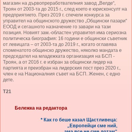
магазин на дървопреработвателния завод „Велде“,
Троян от 2003-та до 2015 г., след което е юрисконсулт на
предприятието. През 2019 г. спечели конкурса за
управител на общинското дружество „Общински пазари“
ЕООД и сегашното назначение го завари на тази
позиция. Новият зам.-областен управител има сериозна
политическа биография: 16 години е общински съветник
от левицата – от 2003-та до 2019 г., когато оглавява
споменатото общинско дружество, няколко мандата е
председател на младежката организация на БСП -
Троян, а от 2016 г. е избран за общински лидер на
партията и преизбран на лидерския пост през 2020 г.,
член е на Националния съвет на БСП. Женен, с едно
дете.
Т21
Бележка на редактора
* Как го беше казал Щастливеца:
„Европейци сме ний,
ама все не сме дотам“