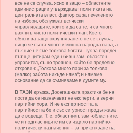
все не се случва, ясно е защо – областните
администрации утвърждават политиката на
централната власт, фактор са за печеленето
на избори, обслужват всячески
управляващите, които и да са те, и са много
важни в чисто политически план. Което
обяснява защо окрупняването не се случва,
нищо че гълта много излишна народна пара, а
пък ние не сме толкова богати. Тук за пореден
път ще цитирам един бивш зам.-областен
управител, също троянец, който бе пределно
откровен: „Толкова много пари за толкова
(малко) работа никъде няма“; и нямаме
основание да се съмняваме в думите му.
В ТАЗИ
връзка. Досегашната практика бе на
поста да се назначават не експерти, а верни
партийни хора. И не експертността, а
партийността бе и със сигурност продължава
да е водеща. Т. е. областният, зам.-областните,
че и подгласниците им са изцяло партийно-
политически назначения – за прикоткване на