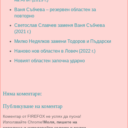
Ваня Събчева – резервен областен за
повторно
Светослав Славчев заменя Ваня Събчева
(2021 г.)
Милко Недялков замени Тодоров и Пъдарски
Наново нов областен в Ловеч (2022 г.)
Новият областен започна ударно
Няма коментари:
Публикуване на коментар
Коментар от FIREFOX не успях да пусна!
Използвайте Chrome!
Моля, пишете на
кирилица и използвайте големи и малки