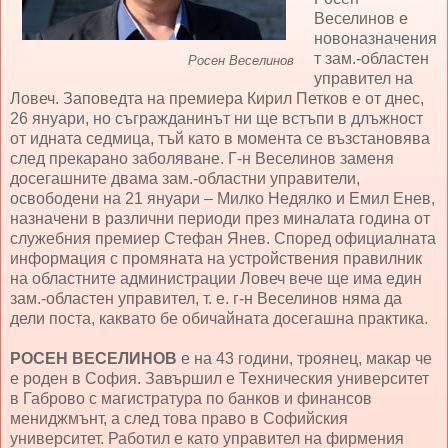
Веселинов е
новоназначения
т зам.-областен
Росен Веселинов
управител на
Ловеч. Заповедта на премиера Кирил Петков е от днес,
26 януари, но съгражданинът ни ще встъпи в длъжност
от идната седмица, тъй като в момента се възстановява
след прекарано заболяване. Г-н Веселинов заменя
досегашните двама зам.-областни управители,
освободени на 21 януари – Милко Недялко и Емил Енев,
назначени в различни периоди през миналата година от
служебния премиер Стефан Янев. Според официалната
информация с промяната на устройствения правилник
на областните администрации Ловеч вече ще има един
зам.-областен управител, т. е. г-н Веселинов няма да
дели поста, каквато бе обичайната досегашна практика.
РОСЕН ВЕСЕЛИНОВ
е на 43 години, троянец, макар че
е роден в София. Завършил е Техническия университет
в Габрово с магистратура по банков и финансов
мениджмънт, а след това право в Софийския
университет. Работил е като управител на фирмения