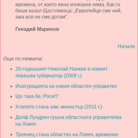
времена, от които явно излизане няма. Как го
беше казал Щастливеца: „Европейци сме ний,
ама все не сме дотам“.
Генадий Маринов
Начало
Още по темата:
26-годишният Николай Нанков е новият
ловешки губернатор (2009 г.)
Инагурацията на новия областен управител
Що така бе, Роси!?
Хлапето стана зам.-министър (2011 г.)
Долф Лундрен гушна областната управителка
на Ловеч
Троянец стана областен на Ловеч, временно