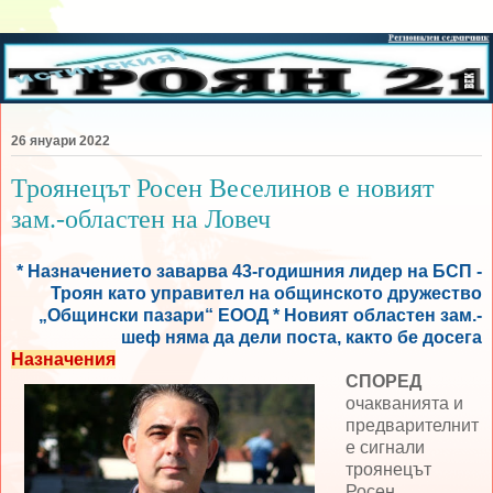
26 януари 2022
Троянецът Росен Веселинов е новият
зам.-областен на Ловеч
* Назначението заварва 43-годишния лидер на БСП -
Троян като управител на общинското дружество
„Общински пазари“ ЕООД * Новият областен зам.-
шеф няма да дели поста, както бе досега
Назначения
СПОРЕД
очакванията и
предварителнит
е сигнали
троянецът
Росен