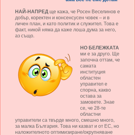
НАЙ-НАПРЕД
ще кажа, че Росен Веселинов е
добър, коректен и консенсусен човек – и в
личен план, и като политик и служител. Това е
факт, никой няма да каже лоша дума за него,
аз също.
НО БЕЛЕЖКАТА
ми е за друго. Ще
започна оттам, че
самата
институция
областен
управител е
спорна, какво
остава за
замовете. Знае
се, че 28-те
областни
управители са твърде много, смешно много,
за малка България. Това ни казват и от ЕС, но
наложителното оптимизиране/окрупняване