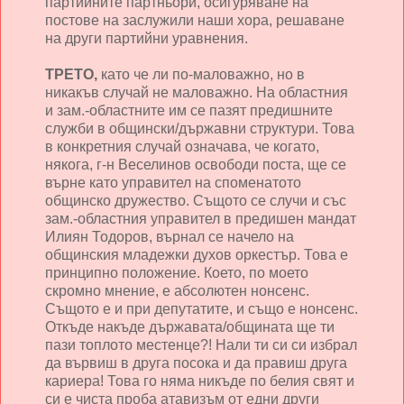
партийните партньори, осигуряване на
постове на заслужили наши хора, решаване
на други партийни уравнения.
ТРЕТО,
като че ли по-маловажно, но в
никакъв случай не маловажно. На областния
и зам.-областните им се пазят предишните
служби в общински/държавни структури. Това
в конкретния случай означава, че когато,
някога, г-н Веселинов освободи поста, ще се
върне като управител на споменатото
общинско дружество. Същото се случи и със
зам.-областния управител в предишен мандат
Илиян Тодоров, върнал се начело на
общинския младежки духов оркестър. Това е
принципно положение. Което, по моето
скромно мнение, е абсолютен нонсенс.
Същото е и при депутатите, и също е нонсенс.
Откъде накъде държавата/общината ще ти
пази топлото местенце?! Нали ти си си избрал
да вървиш в друга посока и да правиш друга
кариера! Това го няма никъде по белия свят и
си е чиста проба атавизъм от едни други