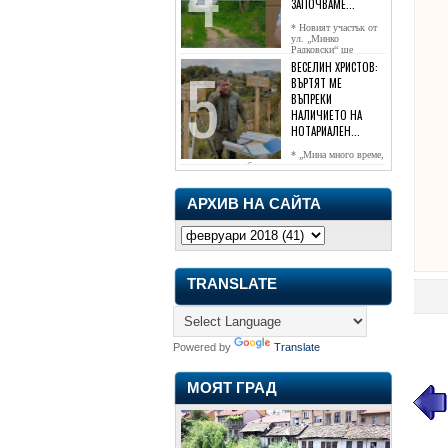
ЗАПОЧВАМЕ...
* Новият участък от
ул. „Минко
Радковски“ ще
достигне жк...
ВЕСЕЛИН ХРИСТОВ:
ВЪРТЯТ МЕ
ВЪПРЕКИ
НАЛИЧИЕТО НА
НОТАРИАЛЕН...
* „Мина много време,
чаках го да се обади, но нищо не...
АРХИВ НА САЙТА
TRANSLATE
Powered by
Translate
МОЯТ ГРАД