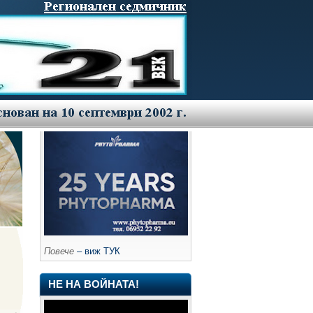
Повече
– виж ТУК
НЕ НА ВОЙНАТА!