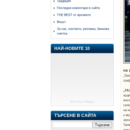
Традиция
Последни коментари в сайта
THE BEST от архивите
Вицът
За нас, контакти, реклама, банкова
сметка
НАЙ-НОВИТЕ 10
НА 
„Тре
граф
„ТА
ауди
месе
RSS Feed Widget
гале
на к
ТЪРСЕНЕ В САЙТА
и м
звез
Таня
изку