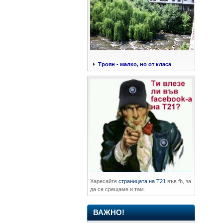
Троян - малко, но от класа
Харесайте
страницата на Т21
във fb, за
да се срещаме и там.
ВАЖНО!