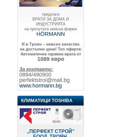
предлага
ВРАТИ ЗА ДОМА И
ИНДУСТРИЯТА
на прочутата немска фирма
HÖRMANN
И в Троян – немско качество
на достъпни цени!
Топ оферта:
Автоматична гаражна врата от
1089 евро
За контакти:
0894/490900
perfektstroi@mail.bg
www.hormann.bg
КЛИМАТИЦИ TOSHIBA
„ПЕРФЕКТ СТРОЙ“
ЕООД, ТРОЯН