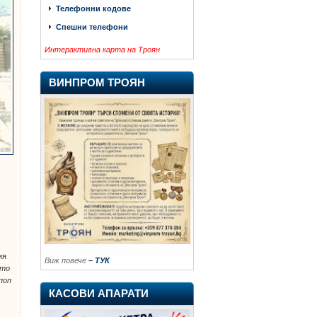
Телефонни кодове
Спешни телефони
Интерактивна карта на Троян
ВИНПРОМ ТРОЯН
ия
Виж повече
– ТУК
ето
поп
и
КАСОВИ АПАРАТИ