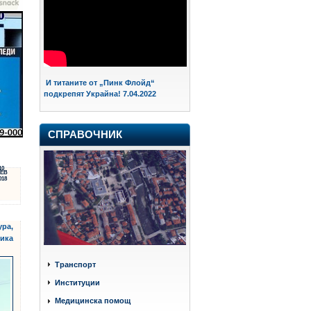
И титаните от „Пинк Флойд“
подкрепят Украйна! 7.04.2022
СПРАВОЧНИК
10
ЕВ
018
ура,
ика
Транспорт
Институции
Медицинска помощ