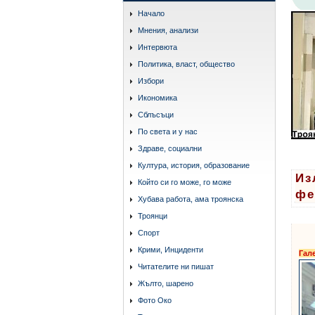
Начало
Мнения, анализи
Интервюта
Политика, власт, общество
Избори
Икономика
Сблъсъци
По света и у нас
Здраве, социални
Култура, история, образование
Из
Който си го може, го може
фе
Хубава работа, ама троянска
Троянци
Спорт
Крими, Инциденти
Гал
Читателите ни пишат
Жълто, шарено
Фото Око