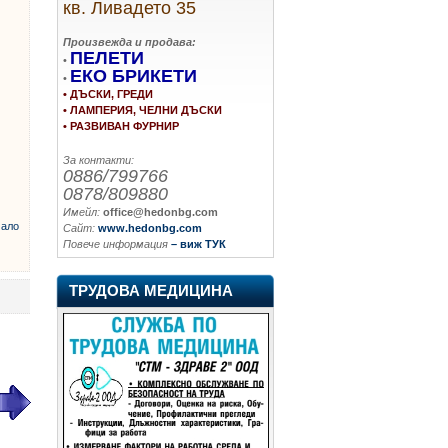
кв. Ливадето 35
Произвежда и продава:
ПЕЛЕТИ
•
ЕКО БРИКЕТИ
•
• ДЪСКИ, ГРЕДИ
• ЛАМПЕРИЯ, ЧЕЛНИ ДЪСКИ
• РАЗВИВАН ФУРНИР
За контакти:
0886/799766
0878/809880
Имейл:
office@hedonbg.com
ало
Сайт:
www.hedonbg.com
Повече информация
– виж ТУК
ТРУДОВА МЕДИЦИНА