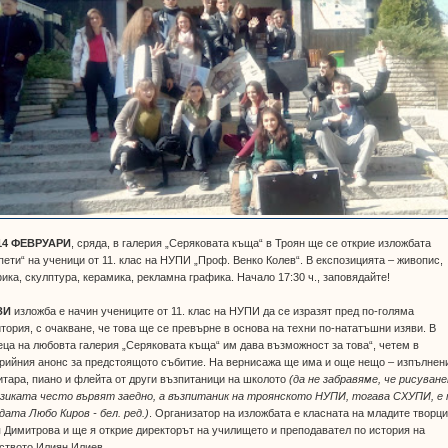
14 ФЕВРУАРИ
, сряда, в галерия „Серяковата къща“ в Троян ще се открие изложбата
пети“ на ученици от 11. клас на НУПИ „Проф. Венко Колев“. В експозицията – живопис,
ика, скулптура, керамика, рекламна графика. Начало 17:30 ч., заповядайте!
ЗИ
изложба е начин учениците от 11. клас на НУПИ да се изразят пред по-голяма
тория, с очакване, че това ще се превърне в основа на техни по-нататъшни изяви. В
ца на любовта галерия „Серяковата къща“ им дава възможност за това“, четем в
рийния анонс за предстоящото събитие. На вернисажа ще има и още нещо – изпълнен
итара, пиано и флейта от други възпитаници на школото
(да не забравяме, че рисуван
узиката често вървят заедно, а възпитаник на троянското НУПИ, тогава СХУПИ, е 
дата Любо Киров - бел. ред.)
. Организатор на изложбата е класната на младите творц
 Димитрова и ще я открие директорът на училището и преподавател по история на
ството Илиян Илиев.