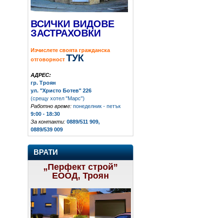
ВСИЧКИ ВИДОВЕ
ЗАСТРАХОВКИ
Изчислете своята гражданска
ТУК
отговорност
АДРЕС:
гр. Троян
ул. "Христо Ботев" 226
(срещу хотел "Марс")
Работно време:
понеделник - петък
9:00 - 18:30
За контакти:
0889/511 909,
0889/539 009
ВРАТИ
„Перфект строй”
ЕООД, Троян