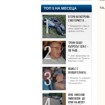
Т21
ТОП 5 НА МЕСЕЦА
ВТОРА КАТАСТРОФА
С МОТОРИСТ В...
* Инцидентът стана в
петък привечер, на
правата отсечка...
ТРОЯН БЕШЕ!
ВЪПРОСЪТ СЕГА Е –
ЩЕ БЪДЕ...
* „Бих предложил на
кметовете на Троян и
Карлово и още...
МЪЖЪТ С
ВНУШИТЕЛНАТА...
* Попитах го главното
– защо (се отказа).
Отговори без...
ИНЖ. НИКОЛАЙ
РАЙКОВСКИ: ДО
КРАЯ НА АВГУСТ