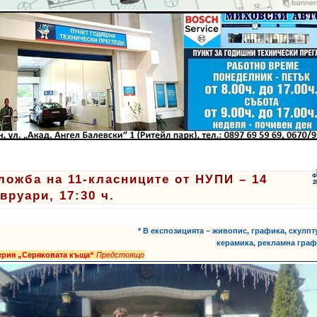
ложба на 11-класниците от НУПИ – 14
Ф
2
вруари, 17:30 ч.
* В експозицията – живопис, графика, скулпт
керамика, рекламна граф
ерия „Серяковата къща“
Предстоящо