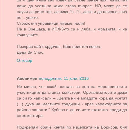
За 4 дни няма как човек да стане занаятчия, няма как
даже да усети за какво става въпрос. НО, може да се
научи да рине тор, да вика Гя -Гя, даже и да почеше коча
по... ушите.
Страхотни управници имаме, нали!
Не в Орешака, в ИПЖЗ-то са и ляба, и мръвката, и на
коча ушите.
Поздрав най-сърдечен, Ваш приятел вечен.
Деда Ви Спас.
Отговор
Анонимен
понеделник, 11 юли, 2016
Не мисля, че някой поставя за цел на мероприятието
участниците да станат майстори. Оррганизаторите даже
са си го написали – „Целта ни е младите хора да усетят
(...) духа на местните традиции - чрез характерните за
района занаяти.“ Хубаво е да се чете статията преди да
се коментира.
Подкрепям обаче хейта по изцепката на Борисов, бил