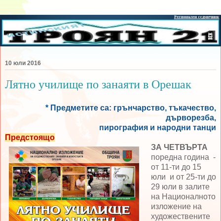
10 юли 2016
Лятно училище по занаяти в Орешак
* Предметите са: грънчарство, тъкачество,
дърворезба,
пирография и народни танци
Предстоящо
ЗА ЧЕТВЪРТА
поредна година -
от 11-ти до 15
юли и от 25-ти до
29 юли в залите
на Националното
изложение на
художествените