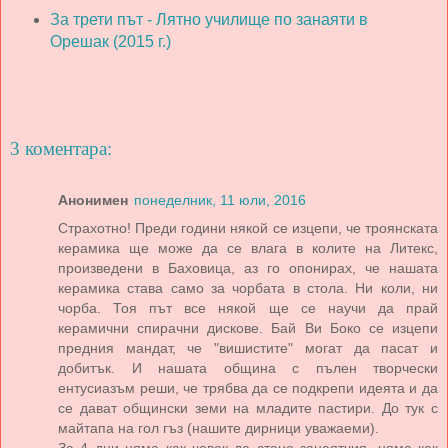
За трети път - Лятно училище по занаяти в
Орешак (2015 г.)
3 коментара:
Анонимен
понеделник, 11 юли, 2016
Страхотно! Преди години някой се изцепи, че троянската
керамика ще може да се влага в колите на Литекс,
произведени в Баховица, аз го опонирах, че нашата
керамика става само за чорбата в стола. Ни коли, ни
чорба. Тоя път все някой ще се научи да прай
керамични спирачни дискове. Бай Ви Боко се изцепи
предния мандат, че "вишистите" могат да пасат и
добитък. И нашата община с пълен творчески
ентусиазъм реши, че трябва да се подкрепи идеята и да
се дават общински земи на младите пастири. До тук с
майтапа на гол гъз (нашите дирници уважаеми).