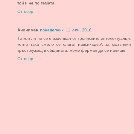
той и не по темата.
Отговор
Анонимен
понеделник, 11 юли, 2016
То кой ли не се е изцепвал от троянските интелектуалци,
които така смело се слагат навсякъде.А за мозъчния
тръст жужащ в общината, може ферман да се напише.
Отговор