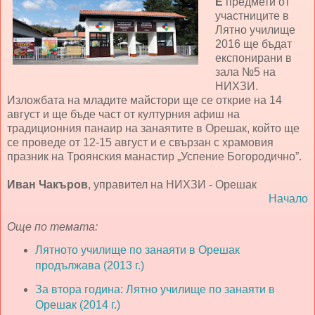
Е
предмети от
участниците в
Лятно училище
2016 ще бъдат
експонирани в
зала №5 на
НИХЗИ.
Изложбата на младите майстори ще се открие на 14
август и ще бъде част от културния афиш на
традиционния панаир на занаятите в Орешак, който ще
се проведе от 12-15 август и е свързан с храмовия
празник на Троянския манастир „Успение Богородично”.
Иван Чакъров
, управител на НИХЗИ - Орешак
Начало
Още по темата:
Лятното училище по занаяти в Орешак
продължава (2013 г.)
За втора година: Лятно училище по занаяти в
Орешак (2014 г.)