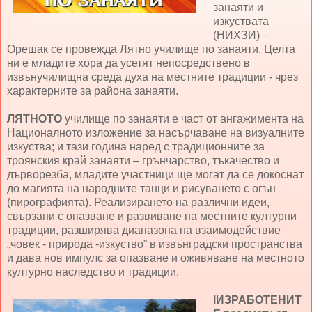
занаяти и
изкуствата
(НИХЗИ) –
Орешак се провежда Лятно училище по занаяти. Целта
ни е младите хора да усетят непосредствено в
извънучилищна среда духа на местните традиции - чрез
характерните за района занаяти.
ЛЯТНОТО
училище по занаяти е част от ангажимента на
Националното изложение за насърчаване на визуалните
изкуства; и тази година наред с традиционните за
троянския край занаяти – грънчарство, тъкачество и
дърворезба, младите участници ще могат да се докоснат
до магията на народните танци и рисуването с огън
(пирографията). Реализирането на различни идеи,
свързани с опазване и развиване на местните културни
традиции, разширява диапазона на взаимодействие
„човек - природа -изкуство” в извънградски пространства
и дава нов импулс за опазване и оживяване на местното
културно наследство и традиции.
lИЗРАБОТЕНИТ