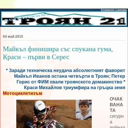
04 май 2015
Майкъл финишира със спукана гума,
Краси – първи в Серес
* Заради техническа неудача абсолютният фаворит
Майкъл Иванов остана четвърти в Троян; Петер
Горис от ФИМ хвали троянското домакинство *
Краси Михайлов триумфира на гръцка земя
Мотоциклетизъм
ОЧАК
ВАНА
ТА
сигурн
а
победа