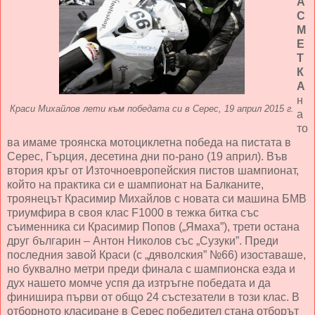
А
С
М
Е
Т
К
А
н
Краси Михайлов лети към победата си в Серес, 19 април 2015 г.
а
то
ва имаме троянска мотоциклетна победа на пистата в
Серес, Гърция, десетина дни по-рано (19 април). Във
втория кръг от Източноевропейския пистов шампионат,
който на практика си е шампионат на Балканите,
троянецът Красимир Михайлов с новата си машина БМВ
триумфира в своя клас F1000 в тежка битка със
съименника си Красимир Попов („Ямаха”), трети остана
друг българин – Антон Николов със „Сузуки”. Преди
последния завой Краси (с „дяволския” №66) изоставаше,
но буквално метри преди финала с шампионска езда и
дух нашето момче успя да изтръгне победата и да
финишира първи от общо 24 състезатели в този клас. В
отборното класиране в Серес победител стана отборът