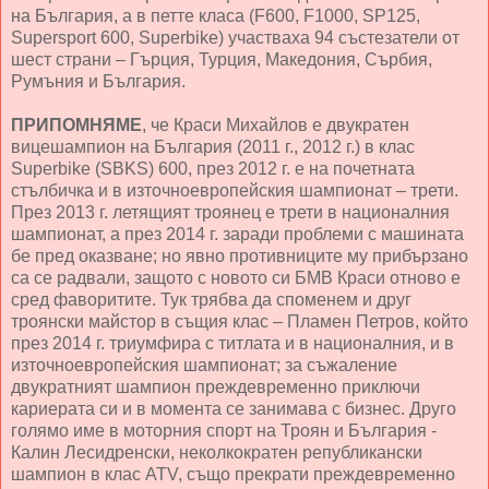
на България, а в петте класа (F600, F1000, SP125,
Supersport 600, Superbike) участваха 94 състезатели от
шест страни – Гърция, Турция, Македония, Сърбия,
Румъния и България.
ПРИПОМНЯМЕ
, че Краси Михайлов е двукратен
вицешампион на България (2011 г., 2012 г.) в клас
Superbike (SBKS) 600, през 2012 г. е на почетната
стълбичка и в източноевропейския шампионат – трети.
През 2013 г. летящият троянец е трети в националния
шампионат, а през 2014 г. заради проблеми с машината
бе пред оказване; но явно противниците му прибързано
са се радвали, защото с новото си БМВ Краси отново е
сред фаворитите. Тук трябва да споменем и друг
троянски майстор в същия клас – Пламен Петров, който
през 2014 г. триумфира с титлата и в националния, и в
източноевропейския шампионат; за съжаление
двукратният шампион преждевременно приключи
кариерата си и в момента се занимава с бизнес. Друго
голямо име в моторния спорт на Троян и България -
Калин Лесидренски, неколкократен републикански
шампион в клас ATV, също прекрати преждевременно