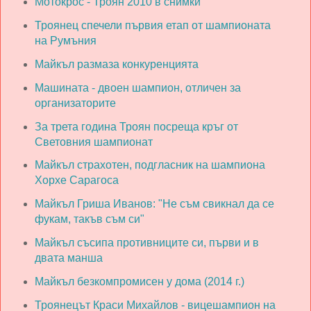
Мотокрос - Троян 2010 в снимки
Троянец спечели първия етап от шампионата
на Румъния
Майкъл размаза конкуренцията
Машината - двоен шампион, отличен за
организаторите
За трета година Троян посреща кръг от
Световния шампионат
Майкъл страхотен, подгласник на шампиона
Хорхе Сарагоса
Майкъл Гриша Иванов: "Не съм свикнал да се
фукам, такъв съм си"
Майкъл съсипа противниците си, първи и в
двата манша
Майкъл безкомпромисен у дома (2014 г.)
Троянецът Краси Михайлов - вицешампион на