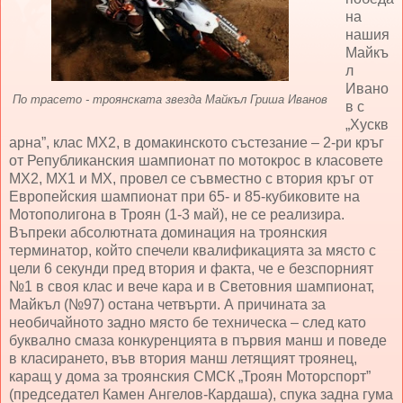
на
нашия
Майкъ
л
Ивано
По трасето - троянската звезда Майкъл Гриша Иванов
в с
„Хускв
арна”, клас МХ2, в домакинското състезание – 2-ри кръг
от Републиканския шампионат по мотокрос в класовете
МХ2, МХ1 и МХ, провел се съвместно с втория кръг от
Европейския шампионат при 65- и 85-кубиковите на
Мотополигона в Троян (1-3 май), не се реализира.
Въпреки абсолютната доминация на троянския
терминатор, който спечели квалификацията за място с
цели 6 секунди пред втория и факта, че е безспорният
№1 в своя клас и вече кара и в Световния шампионат,
Майкъл (№97) остана четвърти. А причината за
необичайното задно място бе техническа – след като
буквално смаза конкуренцията в първия манш и поведе
в класирането, във втория манш летящият троянец,
каращ у дома за троянския СМСК „Троян Моторспорт”
(председател Камен Ангелов-Кардаша), спука задна гума