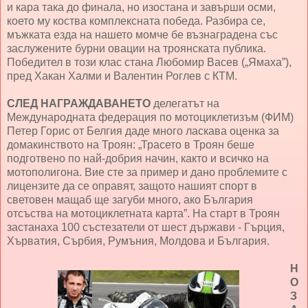
и кара така до финала, но изостана и завърши осми,
което му коства комплексната победа. Разбира се,
мъжката езда на нашето момче бе възнаградена със
заслужените бурни овации на троянската публика.
Победител в този клас стана Любомир Васев („Ямаха”),
пред Хакан Халми и Валентин Роглев с КТМ.
СЛЕД НАГРАЖДАВАНЕТО
делегатът на
Международната федерация по мотоциклетизъм (ФИМ)
Петер Горис от Белгия даде много ласкава оценка за
домакинството на Троян: „Трасето в Троян беше
подготвено по най-добрия начин, както и всичко на
мотополигона. Вие сте за пример и дано проблемите с
лицензите да се оправят, защото нашият спорт в
световен мащаб ще загуби много, ако България
отсъства на мотоциклетната карта”. На старт в Троян
застанаха 100 състезатели от шест държави - Гърция,
Хърватия, Сърбия, Румъния, Молдова и България.
Н
О
З