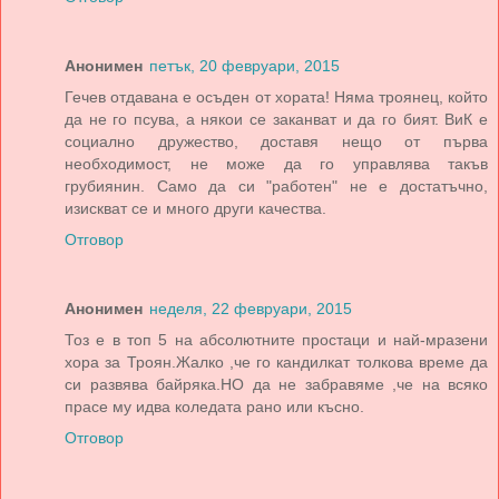
Анонимен
петък, 20 февруари, 2015
Гечев отдавана е осъден от хората! Няма троянец, който
да не го псува, а някои се заканват и да го бият. ВиК е
социално дружество, доставя нещо от първа
необходимост, не може да го управлява такъв
грубиянин. Само да си "работен" не е достатъчно,
изискват се и много други качества.
Отговор
Анонимен
неделя, 22 февруари, 2015
Тоз е в топ 5 на абсолютните простаци и най-мразени
хора за Троян.Жалко ,че го кандилкат толкова време да
си развява байряка.НО да не забравяме ,че на всяко
прасе му идва коледата рано или късно.
Отговор