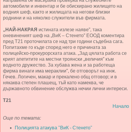
направена бе масирана проверка на служебните
автомобили и инвентар и бе обискирано жилището на
водния шеф, както и жилищата на негови близки
роднини и на няколко служители във фирмата.
„НАЙ-НАКРАЯ
истината излезе наяве”, така
оневиненият шеф на „ВиК – Стенето” ЕООД коментира
пред Т21 проточилата се над три години съдебна сага.
Попитахме го къде според него е причината за
полицейско-прокурорската атака. „Зад цялата работа се
крият апетитите на местни троянски „величия” към
водното дружество. За хубава жена и за работеща
фирма винаги има мераклии”, бе отговорът на инж.
Гечев. Логичен, макар и прекалено общ отговор; и в
някаква степен плашещ, тъй като намеква, че
държавното обвинение обслужва нечии лични интереси.
Т21
Начало
Още по темата:
Полицията атакува "ВиК - Стенето"