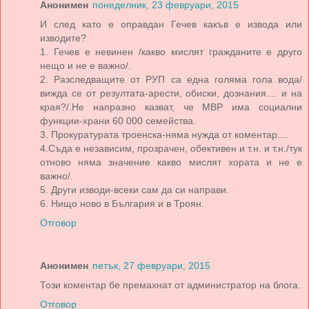
Анонимен
понеделник, 23 февруари, 2015
И след като е оправдан Гечев какъв е извода или
изводите?
1. Гечев е невинен /какво мислят гражданите е друго
нещо и не е важно/.
2. Разследващите от РУП са една голяма гола вода/
вижда се от резултата-арести, обиски, дознания.... и на
края?/.Не напразно казват, че МВР има социални
функции-храни 60 000 семейства.
3. Прокуратурата троенска-няма нужда от коментар....
4.Съда е независим, прозрачен, обективен и т.н. и т.н./тук
отново няма значение какво мислят хората и не е
важно/.
5. Други изводи-всеки сам да си направи.
6. Нищо ново в България и в Троян.
Отговор
Анонимен
петък, 27 февруари, 2015
Този коментар бе премахнат от администратор на блога.
Отговор