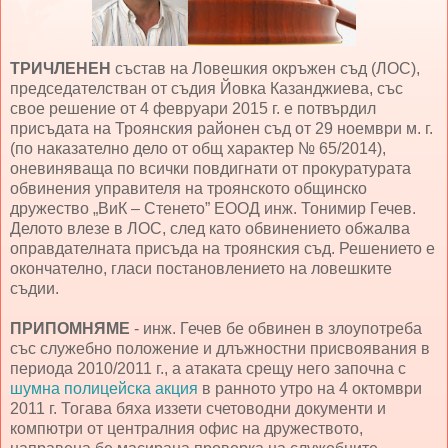
ТРИЧЛЕНЕН
състав на Ловешкия окръжен съд (ЛОС),
председателстван от съдия Йовка Казанджиева, със
свое решение от 4 февруари 2015 г. е потвърдил
присъдата на Троянския районен съд от 29 ноември м. г.
(по наказателно дело от общ характер № 65/2014),
оневиняваща по всички повдигнати от прокуратурата
обвинения управителя на троянското общинско
дружество „ВиК – Стенето” ЕООД инж. Тонимир Гечев.
Делото влезе в ЛОС, след като обвинението обжалва
оправдателната присъда на троянския съд. Решението е
окончателно, гласи постановлението на ловешките
съдии.
ПРИПОМНЯМЕ
- инж. Гечев бе обвинен в злоупотреба
със служебно положение и длъжностни присвоявания в
периода 2010/2011 г., а атаката срещу него започна с
шумна полицейска акция
в ранното утро на 4 октомври
2011 г. Тогава бяха иззети счетоводни документи и
компютри от централния офис на дружеството,