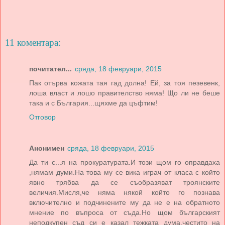
11 коментара:
почитател...
сряда, 18 февруари, 2015
Пак отърва кожата тая гад долна! Ей, за тоя пезевенк,
лоша власт и лошо правителство няма! Що ли не беше
така и с България...щяхме да цъфтим!
Отговор
Анонимен
сряда, 18 февруари, 2015
Да ти с...я на прокуратурата.И този щом го оправдаха
,нямам думи.На това му се вика играч от класа с който
явно трябва да се съобразяват троянските
величия.Мисля,че няма някой който го познава
включително и подчинените му да не е на обратното
мнение по въпроса от съда.Но щом българският
неподкупен съд си е казал тежката дума,честито на