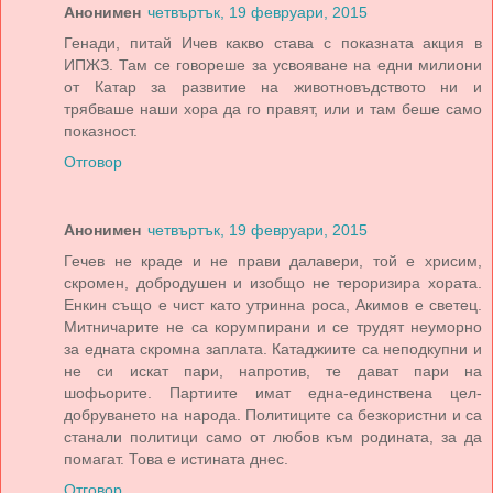
Анонимен
четвъртък, 19 февруари, 2015
Генади, питай Ичев какво става с показната акция в
ИПЖЗ. Там се говореше за усвояване на едни милиони
от Катар за развитие на животновъдството ни и
трябваше наши хора да го правят, или и там беше само
показност.
Отговор
Анонимен
четвъртък, 19 февруари, 2015
Гечев не краде и не прави далавери, той е хрисим,
скромен, добродушен и изобщо не тероризира хората.
Енкин също е чист като утринна роса, Акимов е светец.
Митничарите не са корумпирани и се трудят неуморно
за едната скромна заплата. Катаджиите са неподкупни и
не си искат пари, напротив, те дават пари на
шофьорите. Партиите имат една-единствена цел-
добруването на народа. Политиците са безкористни и са
станали политици само от любов към родината, за да
помагат. Това е истината днес.
Отговор