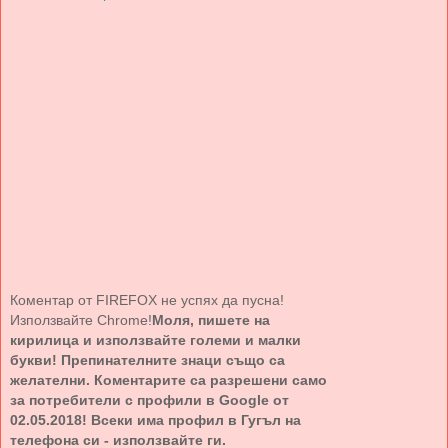
Коментар от FIREFOX не успях да пусна!
Използвайте Chrome!
Моля, пишете на
кирилица и използвайте големи и малки
букви! Препинателните знаци също са
желателни. Коментарите са разрешени само
за потребители с профили в Google от
02.05.2018! Всеки има профил в Гугъл на
телефона си - използвайте ги.