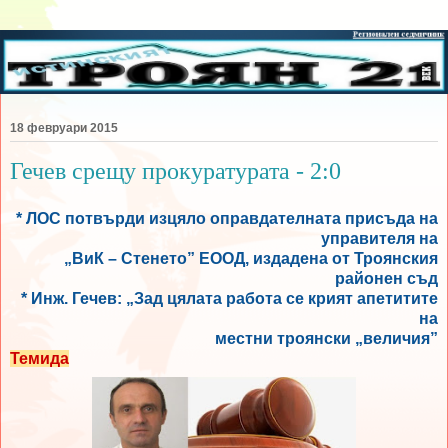
18 февруари 2015
Гечев срещу прокуратурата - 2:0
* ЛОС потвърди изцяло оправдателната присъда на
управителя на
„ВиК – Стенето” ЕООД, издадена от Троянския
районен съд
* Инж. Гечев: „Зад цялата работа се крият апетитите
на
местни троянски „величия”
Темида