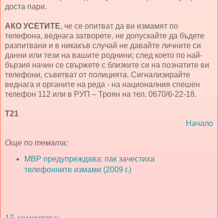
доста пари.
АКО УСЕТИТЕ
, че се опитват да ви измамят по
телефона, веднага затворете, не допускайте да бъдете
разпитвани и в никакъв случай не давайте личните си
данни или тези на вашите роднини; след което по най-
бързия начин се свържете с близките си на познатите ви
телефони, съветват от полицията. Сигнализирайте
веднага и органите на реда - на националния спешен
телефон 112 или в РУП – Троян на тел. 0670/6-22-18.
Т21
Начало
Още по темата:
МВР предупреждава: пак зачестиха
телефонните измами (2009 г.)
15 коментара: