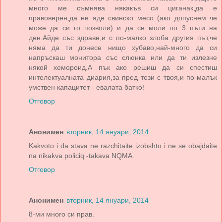
много ме съмнява някакъв си циганак,да е
правоверен,да не яде свинско месо (ако допуснем че
може да си го позволи) и да се моли по 3 пъти на
ден.Айде със здраве,и с по-малко злоба другия път,че
няма да ти донесе нищо хубаво,най-много да си
напръскаш монитора със слюнка или да ти излезне
някой хемороид.А пък ако решиш да си спестиш
интелектуалната диария,за пред тези с твоя,и по-малък
умствен капацитет - евалата батко!
Отговор
Анонимен
вторник, 14 януари, 2014
Kakvoto i da stava ne razchitaite izobshto i ne se obajdaite
na nikakva policiq -takava NQMA.
Отговор
Анонимен
вторник, 14 януари, 2014
8-ми много си прав.