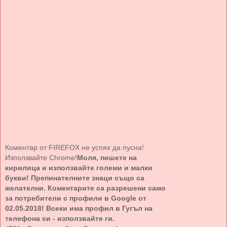
Коментар от FIREFOX не успях да пусна!
Използвайте Chrome!
Моля, пишете на
кирилица и използвайте големи и малки
букви! Препинателните знаци също са
желателни. Коментарите са разрешени само
за потребители с профили в Google от
02.05.2018! Всеки има профил в Гугъл на
телефона си - използвайте ги.