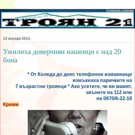
14 януари 2014
Ужилиха доверчиви нашенци с над 20
бона
* От Коледа до днес телефонни измамници
измъкнаха паричките на
7 възрастни троянци * Ако усетите, че ви мамят,
звънете на 112 или
на 0670/6-22-18
Крими