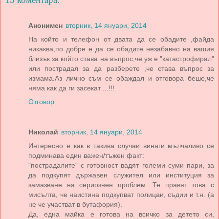
Анонимен
вторник, 14 януари, 2014
На който и телефон от двата да се обадите ,файда
никаква,по добре е да се обадите незабавно на вашия
близък за който става на въпрос,че уж е "катастрофирал"
или пострадал за да разберете ,че става въпрос за
измама.Аз лично съм се обаждал и отговора беше,че
няма как да ги засекат ...!!!
Отговор
Николай
вторник, 14 януари, 2014
Интересно е как в такива случаи винаги мълчаливо се
подминава един важен/тъжен факт:
"пострадалите" с готовност вадят големи суми пари, за
да подкупят държавен служител или институция за
замазване на сериознен проблем. Те правят това с
мисълта, че наистина подкупват полицаи, съдии и т.н. (а
не че участват в бутафория).
Да, една майка е готова на всичко за детето си,