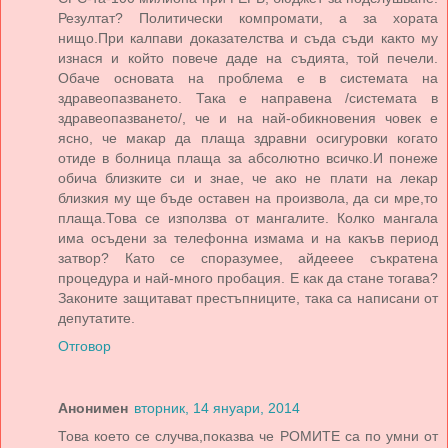
Резултат? Политически компромати, а за хората
нищо.При калпави доказателства и съда съди както му
изнася и който повече даде на съдията, той печели.
Обаче основата на проблема е в системата на
здравеопазването. Така е направена /системата в
здравеопазването/, че и на най-обикновения човек е
ясно, че макар да плаща здравни осигуровки когато
отиде в болница плаща за абсолютно всичко.И понеже
обича близките си и знае, че ако не плати на лекар
близкия му ще бъде оставен на произвола, да си мре,то
плаща.Това се използва от мангалите. Колко мангала
има осъдени за телефонна измама и на какъв период
затвор? Като се споразумее, айдееее съкратена
процедура и най-много пробация. Е как да стане тогава?
Законите защитават престъпниците, така са написани от
депутатите.
Отговор
Анонимен
вторник, 14 януари, 2014
Това което се случва,показва че РОМИТЕ са по умни от