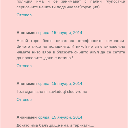
полиция има и се занимават с пални глупости,а
сериозните нешта ги подминават(корупция).
Отговор
Анонимен
сряда, 15 януари, 2014
Някой горе беше писал за телефонните компании.
Винете тях,а не полицията. И никой не ви е виновен,че
нямате нито вяра в близките си,нито акъл да се сетите
да проверите ,дали е истина !
Отговор
Анонимен
сряда, 15 януари, 2014
Tezi cigani she ni zavladeqt sled vreme
Отговор
Анонимен
сряда, 15 януари, 2014
Докато има балъци,ще има и тарикати....