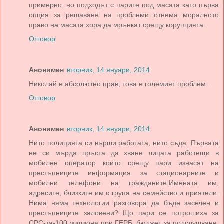
примерно, но подходът с парите под масата като първа
опция за решаване на проблеми отнема моралното
право на масата хора да мрънкат срещу корупцията.
Отговор
Анонимен
вторник, 14 януари, 2014
Николай е абсолютно прав, това е големият проблем...
Отговор
Анонимен
вторник, 14 януари, 2014
Нито полицията си върши работата, нито съда. Първата
не си мърда пръста да хване лицата работещи в
мобилен оператор които срещу пари изнасят на
престъпниците информация за стационарните и
мобилни телефони на гражданите.Имената им,
адресите, близките им с група на семейство и приятели.
Нима няма технологии разговора да бъде засечен и
престъпниците заловени? Що пари се потрошиха за
СРС-та-100 милиона при ГЕРБ, бюджет за подслушване.