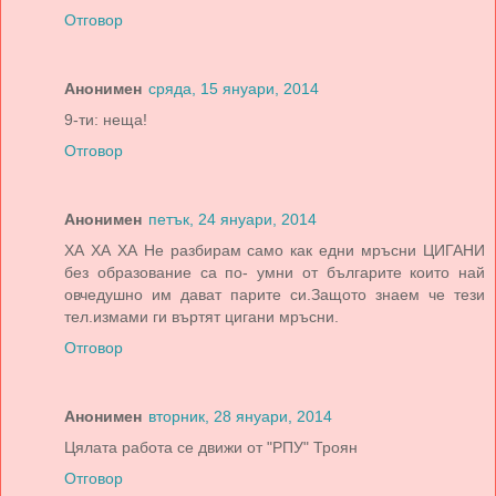
Отговор
Анонимен
сряда, 15 януари, 2014
9-ти: неща!
Отговор
Анонимен
петък, 24 януари, 2014
ХА ХА ХА Не разбирам само как едни мръсни ЦИГАНИ
без образование са по- умни от българите които най
овчедушно им дават парите си.Защото знаем че тези
тел.измами ги въртят цигани мръсни.
Отговор
Анонимен
вторник, 28 януари, 2014
Цялата работа се движи от "РПУ" Троян
Отговор