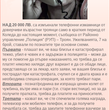
НАД 20 000 ЛВ.
са измъкнали телефонни измамници от
доверчиви възрастни троянци само в краткия период от
Коледа до настоящия момент, съобщиха от Районно
управление „Полиция” (РУП) – Троян. Ужилванията, 7 на
брой, ставали по познатите три основни схеми.
Първата
- плашат ви, че ваш близък е катастрофирал
тежко, убил е човек и е задържан в полицията – може да
му се помогне да отърве наказанието, но трябва да се
платят няколко хиляди; друг вариант е да се обади лице,
представящо се за лекар, като заяви, че вашия близък е
пострадал при катастрофата, счупил си е двата крака и е
необходима спешна операция, за която трябват пари.
Втората
- познат/роднина ви изпраща ценен колет от
чужбина, вътре има и пари (т.е. стари вестници), но за да
получите пратката, трябва да платите на приносителя.
Третата
– казват ви, че сте спечелили голяма награда,
телевизор или мобилен телефон, и за да получите
печалбата си, трябва да закупите телефонни ваучери за