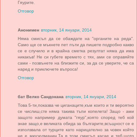
Гяурите.
Отговор
Анонимен
вторник, 14 януари, 2014
Няма смисъл да се обаждате на "органите на реда".
Само ще се мъкнете пет пъти да пишете подробно какво
се е случило и в крайна сметка резултат няма да има
никакъв! Не си губете времето с тях, ами се оправяйте
сами - позвънете на близките си, за да се уверите, че са
наред и приключете въпроса!
Отговор
бат Велко Сандокана
вторник, 14 януари, 2014
Това 5-ти,показва че циганаците,към които и ти вероятно
се числиш,сте няма такива тъпи копелета! Защо - ами
защото например думата "гяур",която според теб кой
знае защо,е великата обида за българите,всъщност се е
използвала от турците като нарицателно за човек който
не е мюсюлманин.Та в този смисъл касае и теб,щото