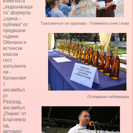
избегната
„задушаваща
та” формула
„сцена –
Талисманът на празника - Голямата синя слива
публика” от
предишни
години.
Обичани и
истински
класни
гост
изпълните
ли -
Капанския
т
ансамбъл
от
Оспорвана надпревара
Разград,
ансамбъл
„Пирин” от
Благоевгр
ад,
детският