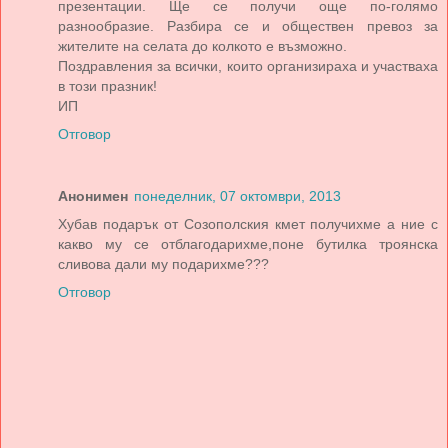
презентации. Ще се получи още по-голямо
разнообразие. Разбира се и обществен превоз за
жителите на селата до колкото е възможно.
Поздравления за всички, които организираха и участваха
в този празник!
ИП
Отговор
Анонимен
понеделник, 07 октомври, 2013
Хубав подарък от Созополския кмет получихме а ние с
какво му се отблагодарихме,поне бутилка троянска
сливова дали му подарихме???
Отговор