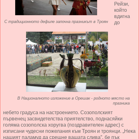
Рейзи,
който
вдигна
С традиционното дефиле започна празникът в Троян
до
В Националното изложение в Орешак - родното място на
празника
небето градуса на настроението. Созополският
първенец засвидетелства приятелство, поднасяйки
голяма созополска хоругва (поздравителен адрес) с
изписани чудесни пожелания към Троян и троянци. „Нека
нашият паламуд да срещне вашата слива”, бе пък