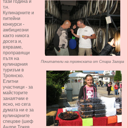
тази година и
т.н.
Кулинарните и
питейни
конкурси -
амбициозни
както никога
досега и,
вярваме,
проправящи
пътя на
Почитатели на троянската от Стара Загора
кулинарния
туризъм в
Троянско.
Елитни
участници - за
майсторите
занаятчии е
ясно, но сега
думата ни е за
кулинарните
спецове (шеф
Андре Токев,