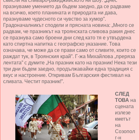
смисли на сливаро-ракиджийското ни шоу: „Днес
празнуваме умението да бъдем заедно, да се радваме
на всичко, което планината и природата ни дава,
празнуваме чудесното си чувство за хумор”.
Градоначалникът сподели и прясната новина: „Много се
радвам, че празникът на троянската сливова ракия днес
се празнува само броени дни след като тя е утвърдена
като спиртна напитка с географско указание. Това
означава, че може да се прави само от сливите, които се
раждат тук, в Троянския край”. Г-жа Михайлова „преряза
лентата” с думите „На празник като на празник! Нека тези
три дни бъдем заедно, продължавайки една традиция с
вкус и настроение. Откривам Българския фестивал на
сливата. Честит празник!”.
СЛЕД
ТОВА
на
сцената
излезе
кметът
на
Созопол
г-н