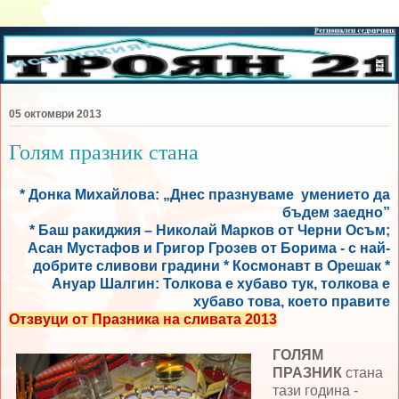
05 октомври 2013
Голям празник стана
* Донка Михайлова: „Днес празнуваме умението да
бъдем заедно”
* Баш ракиджия – Николай Марков от Черни Осъм
;
Асан Мустафов и Григор Грозев от Борима - с най-
добрите сливови градини * Космонавт в Орешак *
Ануар Шалгин: Толкова е хубаво тук, толкова е
хубаво това, което правите
О
тзвуци от Празника на сливата 2013
ГОЛЯМ
ПРАЗНИК
стана
тази година -