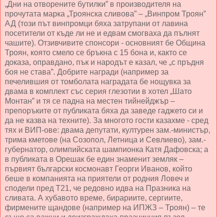
„Дни на отворените бутилки” в производителя на
прочутата марка „Троянска сливова” – „Винпром Троян”
АД (този път винпромци бяха затрупани от лавина
посетители от къде ли не и едвам смогваха да пълнят
чашите). Отзивчивите спонсори - основният бе Община
Троян, която смело се бръкна с 15 бона и, както се
доказа, оправдано, пък и народът е казал, че „с пръдня
боя не става”. Добрите награди (например за
печелившия от томболата наградата бе нощувка за
двама в комплект със серия глезотии в хотел „Шато
Монтан” и тя се падна на местен тийнейджър –
препоръките от публиката бяха да заведе гаджето си и
да не казва на техните). За многото гости казахме - сред
тях и ВИП-ове: двама депутати, културен зам.-министър,
трима кметове (на Созопол, Летница и Севлиево), зам.-
губернатор, олимпийската шампионка Катя Дафовска; а
в публиката в Орешак бе един знаменит земляк –
първият български космонавт Георги Иванов, който
беше в компанията на приятели от родния Ловеч и
сподели пред Т21, че редовно идва на Празника на
сливата. А хубавото време, бирариите, сергиите,
фирмените щандове (например на ИПЖЗ – Троян) – те