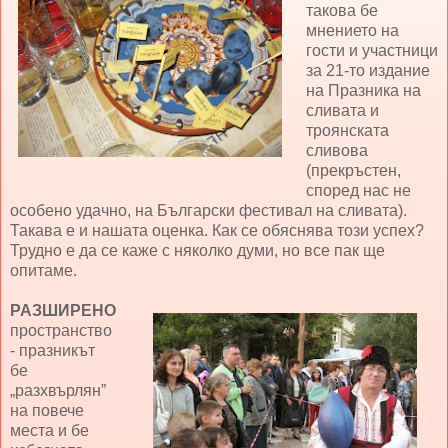
такова бе
мнението на
гости и участници
за 21-то издание
на Празника на
сливата и
троянската
сливова
(прекръстен,
според нас не
особено удачно, на Български фестивал на сливата).
Такава е и нашата оценка. Как се обяснява този успех?
Трудно е да се каже с няколко думи, но все пак ще
опитаме.
РАЗШИРЕНО
пространство
- празникът
бе
„разхвърлян”
на повече
места и бе