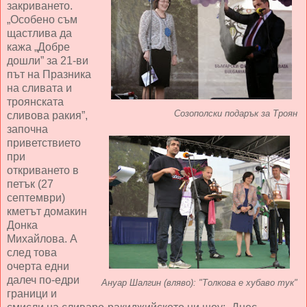
закриването.
„Особено съм
щастлива да
кажа „Добре
дошли” за 21-ви
път на Празника
на сливата и
троянската
Созополски подарък за Троян
сливова ракия”,
започна
приветствието
при
откриването в
петък (27
септември)
кметът домакин
Донка
Михайлова. А
след това
очерта едни
далеч по-едри
Ануар Шалгин (вляво): "Толкова е хубаво тук"
граници и