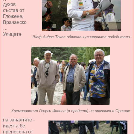
духов
състав от
Гложене,
Врачанско
…
Улицата
Шеф Андре Токев обявява кулинарните победители
Космонавтът Георги Иванов (в средата) на празника в Орешак
на занаятите -
идеята бе
пренесена от