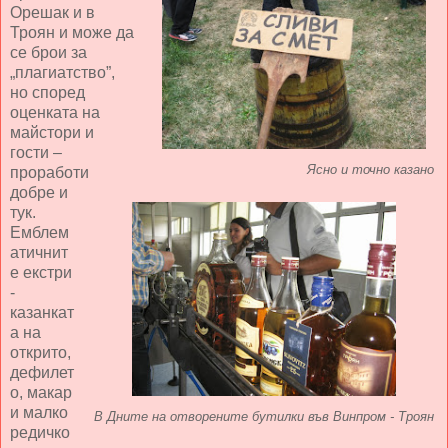
Орешак и в
Троян и може да
се брои за
„плагиатство”,
но според
оценката на
майстори и
гости –
Ясно и точно казано
проработи
добре и
тук.
Емблем
атичнит
е екстри
-
казанкат
а на
открито,
дефилет
о, макар
и малко
В Дните на отворените бутилки във Винпром - Троян
редичко