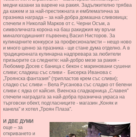
медни казани за варене на ракия. Задължително трябва
да кажем и за най-престижната и емблематична за
празника награда – за най-добра домашна сливовица;
спечели я Николай Марков от с. Черни Осъм, а
символичната корона на баш ракиджия му връчи
миналогодишният първенец Васил Нисторов. За
кулинарните конкурси за професионалисти – нещо ново
и много ценно за празника - ще стане дума отделно. А в
традиционната кулинарна надпревара за любители
призьорите са следните: най-добро мезе за ракия -
Любомир Досев с баница с бекон с мариновани сушени
сливи; сладкиш със сливи - Бисерка Иванова с
„Троянска фантазия” (трипластов крем със сливи);
сладко със сливи – Вела Русанова със сладко от белени
сливи с ядка от кайсия. Виенска сладкарница „Славея”
спечели наградата за най-добра празнична украса на
търговски обект, подгласниците - магазин „Коняк и
канела” и хотел „Троян Плаза”.
И ДВЕ ДУМИ
още – за
откриването и