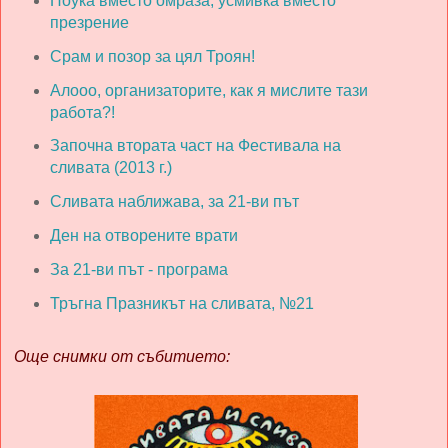
Поука вместо омраза, усмивка вместо
презрение
Срам и позор за цял Троян!
Алооо, организаторите, как я мислите тази
работа?!
Започна втората част на Фестивала на
сливата (2013 г.)
Сливата наближава, за 21-ви път
Ден на отворените врати
За 21-ви път - програма
Тръгна Празникът на сливата, №21
Още снимки от събитието: