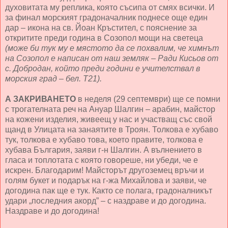
духовитата му реплика, която съсипа от смях всички. И
за финал морският градоначалник поднесе още един
дар – икона на св. Йоан Кръстител, с пояснение за
откритите преди година в Созопол мощи на светеца
(може би тук му е мястото да се похвалим, че химнът
на Созопол е написан от наш земляк – Ради Кисьов от
с. Добродан, който преди години е учителствал в
морския град – бел. Т21).
А ЗАКРИВАНЕТО
в неделя (29 септември) ще се помни
с трогателната реч на Ануар Шалгин – арабин, майстор
на кожени изделия, живеещ у нас и участващ със свой
щанд в Улицата на занаятите в Троян. Толкова е хубаво
тук, толкова е хубаво това, което правите, толкова е
хубава България, заяви г-н Шалгин. А вълнението в
гласа и топлотата с която говореше, ни убеди, че е
искрен. Благодарим! Майсторът другоземец връчи и
голям букет и подарък на г-жа Михайлова и заяви, че
догодина пак ще е тук. Както се полага, градоналникът
удари „последния акорд” – с наздраве и до догодина.
Наздраве и до догодина!