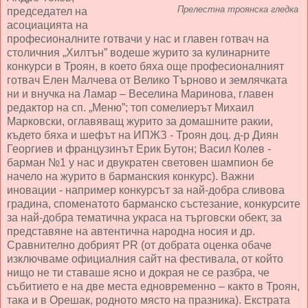
Прелестна троянска гледка
председател на
асоциацията на
професионалните готвачи у нас и главен готвач на
столичния „Хилтън” водеше журито за кулинарните
конкурси в Троян, в което бяха още професионалният
готвач Елен Малчева от Велико Търново и землячката
ни и внучка на Ламар – Веселина Маринова, главен
редактор на сп. „Меню”; топ сомелиерът Михаил
Марковски, оглавяващ журито за домашните ракии,
където бяха и шефът на ИПЖЗ - Троян доц. д-р Диян
Георгиев и французинът Ерик Бутон; Васил Колев -
барман №1 у нас и двукратен световен шампион бе
начело на журито в барманския конкурс). Важни
иновации - например конкурсът за най-добра сливова
градина, споменатото барманско състезание, конкурсите
за най-добра тематична украса на търговски обект, за
представяне на автентична народна носия и др.
Сравнително добрият PR (от добрата оценка обаче
изключваме официалния сайт на фестивала, от който
нищо не ти ставаше ясно и докрая не се разбра, че
събитието е на две места едновременно – както в Троян,
така и в Орешак, родното място на празника). Екстрата