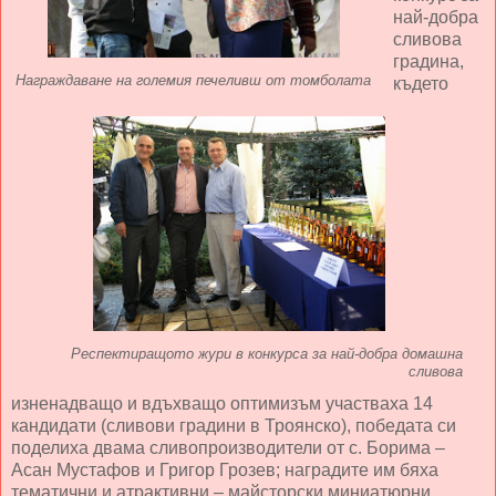
най-добра
сливова
градина,
Награждаване на големия печеливш от томболата
където
Респектиращото жури в конкурса за най-добра домашна
сливова
изненадващо и вдъхващо оптимизъм участваха 14
кандидати (сливови градини в Троянско), победата си
поделиха двама сливопроизводители от с. Борима –
Асан Мустафов и Григор Грозев; наградите им бяха
тематични и атрактивни – майсторски миниатюрни