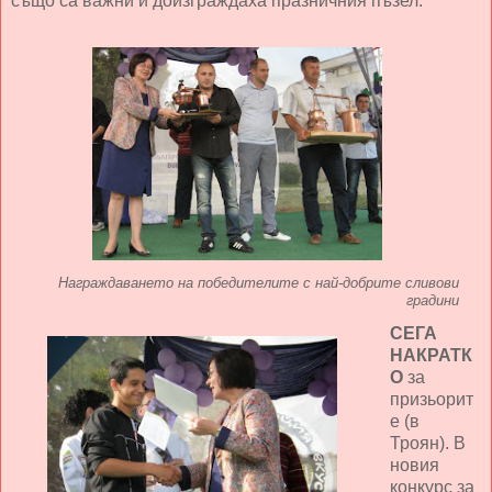
също са важни и доизграждаха празничния пъзел.
Награждаването на победителите с най-добрите сливови
градини
СЕГА
НАКРАТК
О
за
призьорит
е (в
Троян). В
новия
конкурс за