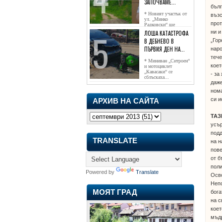
ЗАПОЧВАМЕ...
бълг
* Новият участък от
възс
ул. „Минко
прот
Радковски“ ще
достигне жк...
ни и
ЛОША КАТАСТРОФА
„Гор
В ДЕБНЕВО В
ПЪРВИЯ ДЕН НА...
наро
тече
* Миниван „Ситроен“
коет
и мотоциклет
„Кавасаки“ се
- за
сблъскаха...
даже
нома
си и
АРХИВ НА САЙТА
ТАЗ
усъ
под
TRANSLATE
на н
пове
от б
поли
Powered by
Translate
Осво
Непо
МОЯТ ГРАД
бога
на с
коет
мъдр