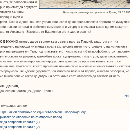
анят), те раболепничат и
рно приемат да слугуват
всякакви външни
На втория февруарски протест в Троян, 24.02.201
народни сили и
реси. Така е и днес, нашите управници, ако и да се превъзнасят с черните си лимузини
ове, пак си остават с робското си мислене и усърдно внимават какво ще им кажат от
ва, от Анкара, от Брюксел, от Вашингтон и откъде ли още не!
С Е НУЖНО
отново да се върнем към съвета на отец Паисий, защото пътят на
аждането на народа ни минава през възстановяването и отстояването на истинската
рия на предците ни. Там, под пластовете от нихилизъм и българофобия, стоят зарове
вите основи на родната, трако-българската държавност и култура, дали изключително
о на почти всички европейски народи. България ще се промени тогава, когато се
еним ние, българите, когато променим начина си на мислене и ценностната си систем
то проумеем, че идеите (идеалите) са много по-важни от парите, и когато разберем, че
е много повече какво да дадем на останалия свят, отколкото да вземем от него.
иян Данчев
,
данско общество „РОДина“ - Троян
Нач
 от същия автор:
 Орешак си спомниха за един "съвременен възрожденец"
риказка за спасение на българския народ
ак да поправим колата? (1)
ак да поправим колата? (2)