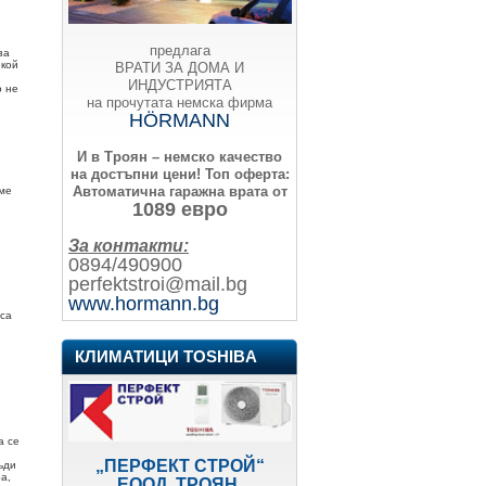
предлага
за
 кой
ВРАТИ ЗА ДОМА И
ИНДУСТРИЯТА
о не
на прочутата немска фирма
HÖRMANN
И в Троян – немско качество
на достъпни цени!
Топ оферта:
Автоматична гаражна врата от
яме
1089 евро
За контакти:
0894/490900
perfektstroi@mail.bg
www.hormann.bg
 са
КЛИМАТИЦИ TOSHIBA
а се
„ПЕРФЕКТ СТРОЙ“
ъди
а,
ЕООД, ТРОЯН