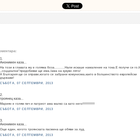
оментара:
1.
Анонимен каза...
На този в главата му е голяма боза...........Нали искаше намаление на тока.Е получи си го.
,,соцциални"придобивки ще има./ама на кукуво лято/
А България ще се оправи,когато се забрани комунизма,както в болшинството европейски
държави!
СЪБОТА, 07 СЕПТЕМВРИ, 2013
2.
троянец каза...
Мариян е голям пич и патриот ама малко са като него!!!!!!!!!!!!!
СЪБОТА, 07 СЕПТЕМВРИ, 2013
3.
Анонимен каза...
Още един, когото троянската пасмина ще обяви за луд.
СЪБОТА, 07 СЕПТЕМВРИ, 2013