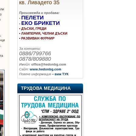
кв. Ливадето 35
или
Произвежда и продава:
о
ПЕЛЕТИ
•
в
ЕКО БРИКЕТИ
•
• ДЪСКИ, ГРЕДИ
в
• ЛАМПЕРИЯ, ЧЕЛНИ ДЪСКИ
,
• РАЗВИВАН ФУРНИР
нци
,
За контакти:
0886/799766
та
0878/809880
Имейл:
office@hedonbg.com
Сайт:
www.hedonbg.com
Повече информация
– виж ТУК
ТРУДОВА МЕДИЦИНА