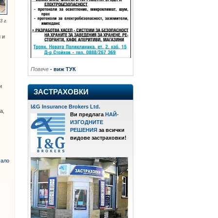
3 г.
 и
Повече
- виж ТУК
ни
ЗАСТРАХОВКИ
I
&
G Insurance Brokers Ltd.
а,
Ви предлага
НАЙ-
ИЗГОДНИТЕ
РЕШЕНИЯ
за всички
видове застраховки!
ало