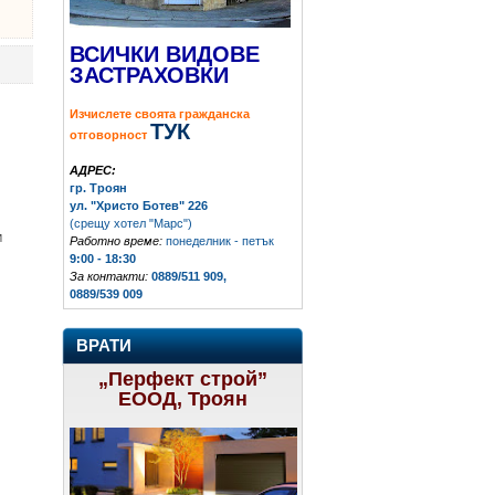
ВСИЧКИ ВИДОВЕ
ЗАСТРАХОВКИ
Изчислете своята гражданска
ТУК
отговорност
АДРЕС:
гр. Троян
ул. "Христо Ботев" 226
(срещу хотел "Марс")
И
Работно време:
понеделник - петък
9:00 - 18:30
За контакти:
0889/511 909,
0889/539 009
ВРАТИ
„Перфект строй”
ЕООД, Троян