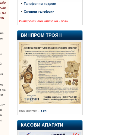
ърдо
Телефонни кодове
рски
Спешни телефони
л на
зи.
Интерактивна карта на Троян
ане
ВИНПРОМ ТРОЯН
ия
та
й
ия
но
и на
ни
чит
он
Виж повече
– ТУК
да
и
КАСОВИ АПАРАТИ