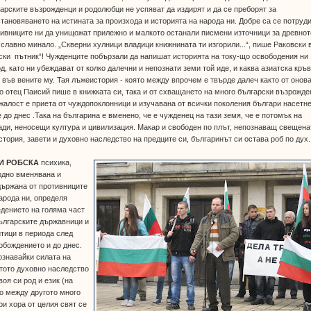
арските възрожденци и родолюбци не успяват да издирят и да се преборят за
тановяването на истината за произхода и историята на народа ни. Добре са се потруд
ивниците ни да унищожат прилежно и малкото останали писмени източници за древнот
 славно минало. „Скверни хулници владици книжнината ти изгорили...“, пише Раковски 
ски пътник“! Чужденците побързали да напишат историята на току-що освободения ни
д, като ни убеждават от колко далечни и непознати земи той иде, и каква азиатска кръ
 във вените му. Тая лъжеистория - която между впрочем е твърде далеч както от онова
о отец Паисий пише в книжката си, така и от схващането на много български възрожде
 жалост е приета от чуждопоклонници и изучавана от всички поколения българи насетне
 до днес .Така на българина е вменено, че е чужденец на тази земя, че е потомък на
ди, неносещи култура и цивилизация. Макар и свободен по плът, непознаващ свещена
стория, завети и духовно наследство на предците си, българинът си остава роб по дух.
И РОБСКА
психика,
рдно вменявана и
държана от противниците
арода ни, определя
дението на голяма част
ългарските държавници и
тици в периода след
бождението и до днес.
знавайки силата на
тото духовно наследство
воя си род и език (на
о между другото много
и хора от целия свят се