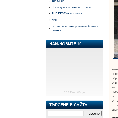
Традиция
Последни коментари в сайта
THE BEST от архивите
Вицът
За нас, контакти, реклама, банкова
сметка
НАЙ-НОВИТЕ 10
мона
неос
обръ
ония
има.
пред
RSS Feed Widget
от с
от т
ТЪРСЕНЕ В САЙТА
се п
благ