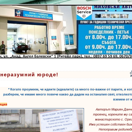
 неразумний юроде!
С
2
* Когато проумеем, че идеите (идеалите) са много по-важни от парите, и ко
разберем, че имаме много повече какво да дадем на останалия свят, отколкот
вземем от 
иция
Авторът Мариян Данч
троянец, корените му с
манастирското с. Оре
Има успешен собствен биз
Непоправим родолюб