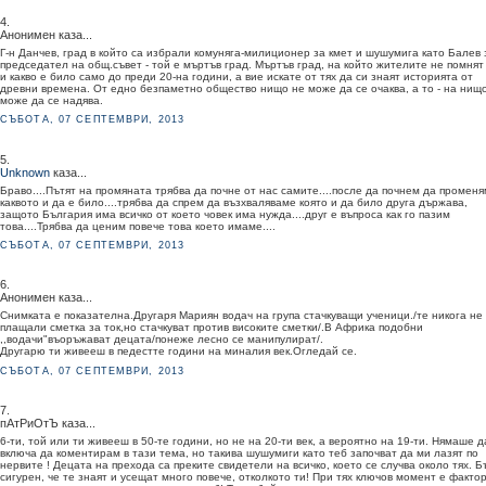
4.
Анонимен каза...
Г-н Данчев, град в който са избрали комуняга-милиционер за кмет и шушумига като Балев 
председател на общ.съвет - той е мъртъв град. Мъртъв град, на който жителите не помнят
и какво е било само до преди 20-на години, а вие искате от тях да си знаят историята от
древни времена. От едно безпаметно общество нищо не може да се очаква, а то - на нищ
може да се надява.
СЪБОТА, 07 СЕПТЕМВРИ, 2013
5.
Unknown
каза...
Браво....Пътят на промяната трябва да почне от нас самите....после да почнем да промен
каквото и да е било....трябва да спрем да възхваляваме която и да било друга държава,
защото България има всичко от което човек има нужда....друг е въпроса как го пазим
това....Трябва да ценим повече това което имаме....
СЪБОТА, 07 СЕПТЕМВРИ, 2013
6.
Анонимен каза...
Снимката е показателна.Другаря Мариян водач на група стачкуващи ученици./те никога не
плащали сметка за ток,но стачкуват против високите сметки/.В Африка подобни
,,водачи"въоръжават децата/понеже лесно се манипулират/.
Другарю ти живееш в педестте години на миналия век.Огледай се.
СЪБОТА, 07 СЕПТЕМВРИ, 2013
7.
пАтРиОтЪ каза...
6-ти, той или ти живееш в 50-те години, но не на 20-ти век, а вероятно на 19-ти. Нямаше д
включа да коментирам в тази тема, но такива шушумиги като теб започват да ми лазят по
нервите ! Децата на прехода са преките свидетели на всичко, което се случва около тях. Б
сигурен, че те знаят и усещат много повече, отколкото ти! При тях ключов момент е фактор