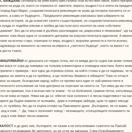
ЕС ВИЖДАМЕ
сетнината на ония които престъпиха този естествен закон, които презря
лото на рода си, които се отрекоха от заветите, вярата, мъдростта и опита на предцит
Според Карл Маркс „социалистическата революция не може да почерпи поезията си от
лото, а само от бъдещето... Предишните революции изискваха пресъбирането на
овната история, за да осмислят своето съществуване, но социалистическата революц
 нужда от подобни илюзии и трябва да настъпи като носител на свое собствено
ржание“. Без да се впускам в дълбоко разглеждане на „марксизма и ленинизма“, ще к
менно това беше една от основните доктрини на комунистическата идеология. А именн
чане на всичко старо, отричане от вяра, мъдрост, морални ценности и почти всичко,
адлежащо на миналото за сметка на вярата в „светлото бъдеще“, което за жалост се
а доста тъмно.
ЗМИШЛЯВАЙКИ
от днешната си гледна точка, ми се вижда доста чудно как може толко
ми маси от хора да повярват на толкова елементарна и очевидна неистина. Която мож
приличи с примера – все едно да отрежеш клона, на който стоиш и да се надяваш, че 
аднеш на земята и да се пребиеш, а ще полетиш блажено в облаците! Това се отнася
ено за нашия, българския народ, който се прояви като един от най-ревностните в
тическото изпълнение на тази доктрина на отричане на своето си. Тук няма да ми стиг
ото за примери, пък и всички ние ги знаем - те са болезнени, срамни петна, изпълващ
та ни нова история. Няма как да си обясня тази склонност и лесна податливост на на
арите да бъдем мамени от всякакви, дори и очевидни заблуди, щом те идват някъде
н, от чужбина, без да се върна отново на Паисиевите думи: „Българино, не се мами, з
 род и език...“. Да, това е логичният извод – незнаещите, отхвърлящите познанието за
 род и език биват лесно мамени.
ЖАЛОСТ
и до днес ние, българите, не пазим и не изпълняваме съветите на Паисий.
арското възраждане бе започнато, но не успя да завърши. След Освобождението