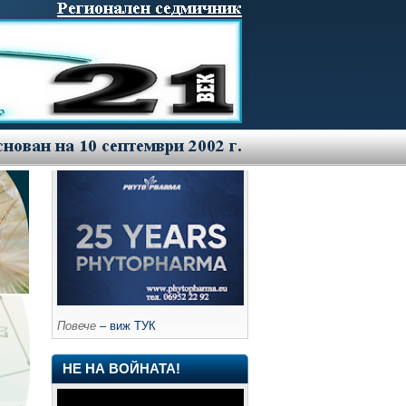
Повече
– виж ТУК
НЕ НА ВОЙНАТА!