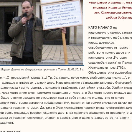
непоправим оптимист, тв
вярващ в жилавия бълга
ген. Спомоществовате
редица добри кау
КАТО НАЧАЛО
на
националното самоосъзнав
и възраждането на българск
народ, довело до
освобождението от турско
робство, е прието да се счи
написването на „История
славянобългарска“ от Паиси
Хилендарски през 1762 г.
Мариян Данчев на февруарския протест в Троян, 21.02.2013 г.
Обръщението на родолюбив
х - „О, неразумний юроде! (...) Ти, българино, не се мами, знай своя род и език …“, е
таряващо и твърде актуално и днес. Наистина всяко възраждане започва с благоговей
щане назад към историята, с взиране в съдбините, в житейските скърби, борби и слав
, чрез които и ние днес приемаме нашия дял от живота, и без които просто нямаше да 
 Защото всяко раждане не е изолиран сам за себе си акт, но е следствие от много
ходни животворни актове на предци родители, на които при всички случаи се дължи по
трана на техните потомци. Да, така е било хилядолетия наред и няма по-естествен зак
ози всяко следващо родено поколение да стъпва на вече съграденото от предишните, 
олзва от техните постижения, знания, мъдрост, опит и да им отдава съответната почит 
одарност.