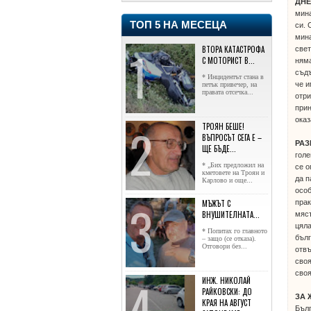
ДН
мина
ТОП 5 НА МЕСЕЦА
си. 
мина
ВТОРА КАТАСТРОФА
свет
С МОТОРИСТ В...
няма
съдъ
* Инцидентът стана в
че и
петък привечер, на
правата отсечка...
отри
прин
оказ
ТРОЯН БЕШЕ!
ВЪПРОСЪТ СЕГА Е –
РА
ЩЕ БЪДЕ...
голе
* „Бих предложил на
се о
кметовете на Троян и
да п
Карлово и още...
особ
прак
МЪЖЪТ С
ВНУШИТЕЛНАТА...
мяст
цяла
* Попитах го главното
бълг
– защо (се отказа).
Отговори без...
отвъ
своя
своя
ИНЖ. НИКОЛАЙ
РАЙКОВСКИ: ДО
ЗА 
КРАЯ НА АВГУСТ
Бълг