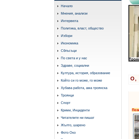
Начало
Мнения, анализи
Интервюта
Политика, власт, общество
Избори
Икономика
Сблъсъци
По света и у нас
Здраве, социални
Култура, история, образование
О,
Който си го може, го може
Хубава работа, ама троянска
Троянци
Спорт
Поз
Крими, Инциденти
Читателите ни пишат
Жълто, шарено
Фото Око