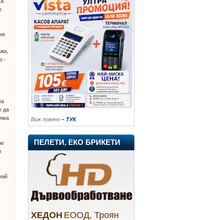
ха
е
ия
ажа,
о -
ва
е да
няма
Виж повече
– ТУК
ПЕЛЕТИ, ЕКО БРИКЕТИ
не
и
с
най
ХЕДОН
ЕООД, Троян