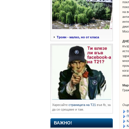
покл
поко
на 
анти
инте
джип
Моск
Троян - малко, но от класа
ДНЕ
възр
исто
здра
мног
пром
кога
имам
Мар
Граж
Още
Харесайте
страницата на Т21
във fb, за
да се срещаме и там.
В
П
К
ВАЖНО!
К