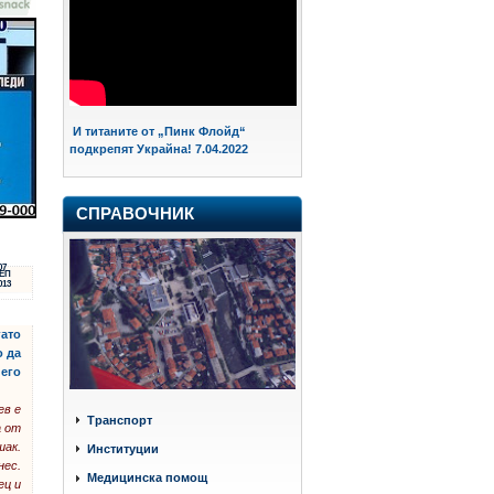
И титаните от „Пинк Флойд“
подкрепят Украйна! 7.04.2022
СПРАВОЧНИК
07
ЕП
013
гато
о да
него
ев е
Транспорт
а от
шак.
Институции
нес.
Медицинска помощ
ец и