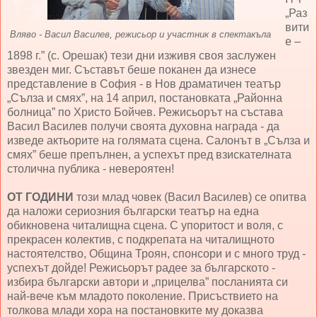
„Раз
вити
Вляво - Васил Василев, режисьор и участник в спектакъла
е –
1898 г.” (с. Орешак) тези дни изживя своя заслужен
звезден миг. Съставът беше поканен да изнесе
представление в София - в Нов драматичен театър
„Сълза и смях”, на 14 април, постановката „Районна
болница” по Христо Бойчев. Режисьорът на състава
Васил Василев получи своята духовна награда - да
изведе актьорите на голямата сцена. Салонът в „Сълза и
смях” беше препълнен, а успехът пред взискателната
столична публика - невероятен!
ОТ ГОДИНИ
този млад човек (Васил Василев) се опитва
да наложи сериозния български театър на една
обикновена читалищна сцена. С упоритост и воля, с
прекрасен колектив, с подкрепата на читалищното
настоятелство, Община Троян, спонсори и с много труд -
успехът дойде! Режисьорът радее за българското -
избира български автори и „прицелва” посланията си
най-вече към младото поколение. Присъствието на
толкова млади хора на постановките му доказва