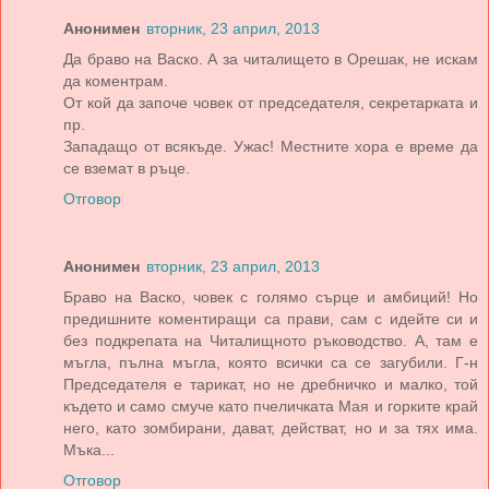
Анонимен
вторник, 23 април, 2013
Да браво на Васко. А за читалището в Орешак, не искам
да коментрам.
От кой да започе човек от председателя, секретарката и
пр.
Западащо от всякъде. Ужас! Местните хора е време да
се вземат в ръце.
Отговор
Анонимен
вторник, 23 април, 2013
Браво на Васко, човек с голямо сърце и амбиций! Но
предишните коментиращи са прави, сам с идейте си и
без подкрепата на Читалищното ръководство. А, там е
мъгла, пълна мъгла, която всички са се загубили. Г-н
Председателя е тарикат, но не дребничко и малко, той
където и само смуче като пчеличката Мая и горките край
него, като зомбирани, дават, действат, но и за тях има.
Мъка...
Отговор