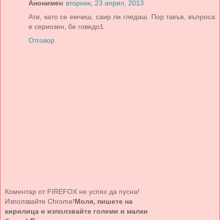
Анонимен
вторник, 23 април, 2013
Ати, като се емчиш, саир ли гледаш. Пор такъв, въпроса
е сериозен, бе говедо1
Отговор
Коментар от FIREFOX не успях да пусна!
Използвайте Chrome!
Моля, пишете на
кирилица и използвайте големи и малки