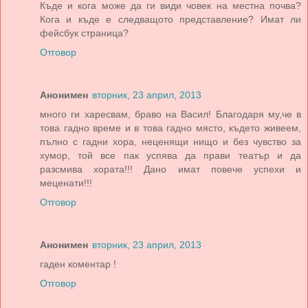
Къде и кога може да ги види човек на местна почва?
Кога и къде е следващото представление? Имат ли
фейсбук страница?
Отговор
Анонимен
вторник, 23 април, 2013
много ги харесвам, браво на Васил! Благодаря му,че в
това гадно време и в това гадно място, където живеем,
пълно с гадни хора, неценящи нищо и без чувство за
хумор, той все пак успява да прави театър и да
разсмива хората!!! Дано имат повече успехи и
меценати!!!
Отговор
Анонимен
вторник, 23 април, 2013
гаден коментар !
Отговор