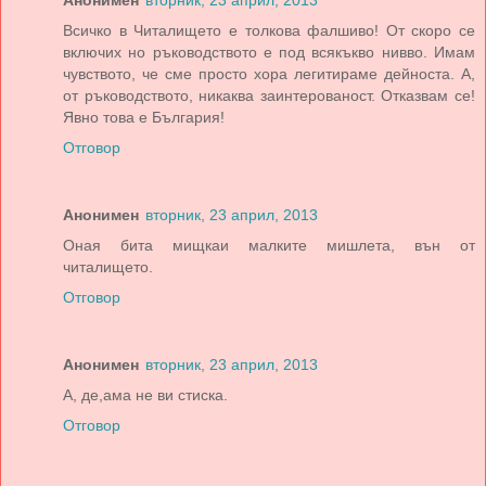
Анонимен
вторник, 23 април, 2013
Всичко в Читалището е толкова фалшиво! От скоро се
включих но ръководството е под всякъкво нивво. Имам
чувството, че сме просто хора легитираме дейноста. А,
от ръководството, никаква заинтерованост. Отказвам се!
Явно това е България!
Отговор
Анонимен
вторник, 23 април, 2013
Оная бита мищкаи малките мишлета, вън от
читалището.
Отговор
Анонимен
вторник, 23 април, 2013
А, де,ама не ви стиска.
Отговор