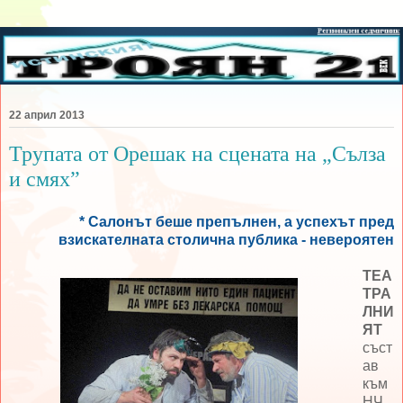
22 април 2013
Трупата от Орешак на сцената на „Сълза
и смях”
* Салонът беше препълнен, а успехът пред
взискателната столична публика - невероятен
ТЕА
ТРА
ЛНИ
ЯТ
съст
ав
към
НЧ