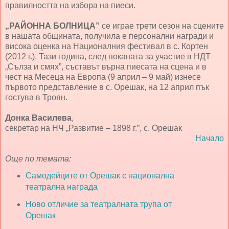
правилността на избора на пиеси.
„РАЙОННА БОЛНИЦА”
се играе трети сезон на сцените
в нашата общината, получила е персонални награди и
висока оценка на Националния фестивал в с. Кортен
(2012 г.). Тази година, след поканата за участие в НДТ
„Сълза и смях”, съставът върна пиесата на сцена и в
чест на Месеца на Европа (9 април – 9 май) изнесе
първото представление в с. Орешак, на 12 април пък
гостува в Троян.
Донка Василева
,
секретар на НЧ „Развитие – 1898 г.”, с. Орешак
Начало
Още по темата:
Самодейците от Орешак с национална
театрална награда
Ново отличие за театралната трупа от
Орешак