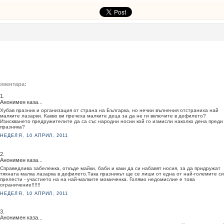
оментара:
1.
Анонимен каза...
Хубав празник и организация от страна на Българка, но нечии вълнения отстраниха най
малките лазарки. Какво ви пречеха малките деца за да не ги включите в дефилето?
Изискването предружителите да са със народни носии кой го измисли наколко дена преди
празника?
НЕДЕЛЯ, 10 АПРИЛ, 2011
2.
Анонимен каза...
Справедлива забележка, откъде майки, баби и каки да си набавят носия, за да придружат
тяхната малка лазарка в дефилето.Така празникът ще се лиши от една от най-големите си
прелести - участието на на най-малките момиченка. Голямо недомислие е това
ограничение!!!!!!
НЕДЕЛЯ, 10 АПРИЛ, 2011
3.
Анонимен каза...