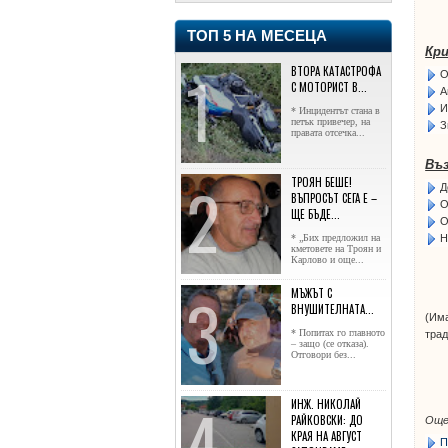
ТОП 5 НА МЕСЕЦА
Кри
ВТОРА КАТАСТРОФА
О
С МОТОРИСТ В...
А
И
* Инцидентът стана в
петък привечер, на
З
правата отсечка...
Въз
ТРОЯН БЕШЕ!
Д
ВЪПРОСЪТ СЕГА Е –
О
ЩЕ БЪДЕ...
О
Н
* „Бих предложил на
кметовете на Троян и
Карлово и още...
МЪЖЪТ С
ВНУШИТЕЛНАТА...
(Им
* Попитах го главното
трад
– защо (се отказа).
Отговори без...
ИНЖ. НИКОЛАЙ
РАЙКОВСКИ: ДО
Още
КРАЯ НА АВГУСТ
П