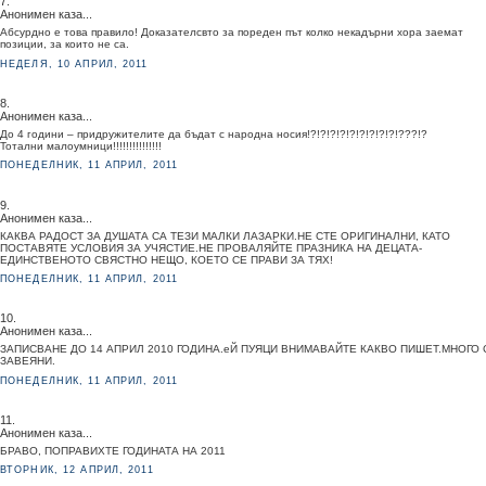
7.
Анонимен каза...
Абсурдно е това правило! Доказателсвто за пореден път колко некадърни хора заемат
позиции, за които не са.
НЕДЕЛЯ, 10 АПРИЛ, 2011
8.
Анонимен каза...
До 4 години – придружителите да бъдат с народна носия!?!?!?!?!?!?!?!?!?!???!?
Тотални малоумници!!!!!!!!!!!!!!!
ПОНЕДЕЛНИК, 11 АПРИЛ, 2011
9.
Анонимен каза...
КАКВА РАДОСТ ЗА ДУШАТА СА ТЕЗИ МАЛКИ ЛАЗАРКИ.НЕ СТЕ ОРИГИНАЛНИ, КАТО
ПОСТАВЯТЕ УСЛОВИЯ ЗА УЧЯСТИЕ.НЕ ПРОВАЛЯЙТЕ ПРАЗНИКА НА ДЕЦАТА-
ЕДИНСТВЕНОТО СВЯСТНО НЕЩО, КОЕТО СЕ ПРАВИ ЗА ТЯХ!
ПОНЕДЕЛНИК, 11 АПРИЛ, 2011
10.
Анонимен каза...
ЗАПИСВАНЕ ДО 14 АПРИЛ 2010 ГОДИНА.еЙ ПУЯЦИ ВНИМАВАЙТЕ КАКВО ПИШЕТ.МНОГО 
ЗАВЕЯНИ.
ПОНЕДЕЛНИК, 11 АПРИЛ, 2011
11.
Анонимен каза...
БРАВО, ПОПРАВИХТЕ ГОДИНАТА НА 2011
ВТОРНИК, 12 АПРИЛ, 2011