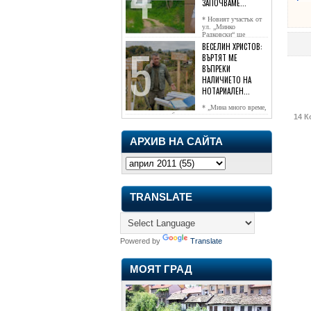
ЗАПОЧВАМЕ...
* Новият участък от
ул. „Минко
Радковски“ ще
достигне жк...
ВЕСЕЛИН ХРИСТОВ:
ВЪРТЯТ МЕ
ВЪПРЕКИ
НАЛИЧИЕТО НА
НОТАРИАЛЕН...
* „Мина много време,
чаках го да се обади, но нищо не...
14 К
АРХИВ НА САЙТА
TRANSLATE
Powered by
Translate
МОЯТ ГРАД