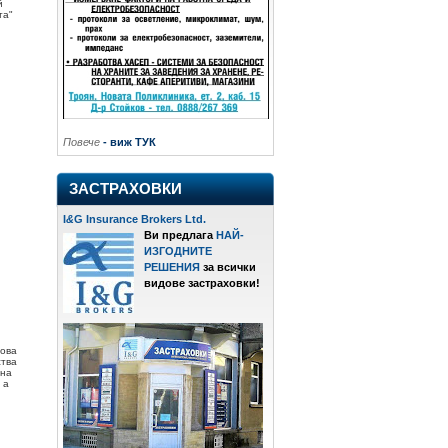
й
та"
Повече
- виж ТУК
ЗАСТРАХОВКИ
I
&
G Insurance Brokers Ltd.
Ви предлага
НАЙ-
ИЗГОДНИТЕ
РЕШЕНИЯ
за всички
видове застраховки!
това
ства
дна
 а