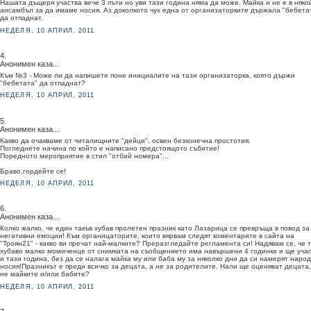
Нашата дъщеря участва вече 3 пъти но уви тази година няма да може. Майка и не е в няко
ансамбъл за да имаме носия. Аз доколкото чух една от организаторките държала "бебета
да отпаднат.
НЕДЕЛЯ, 10 АПРИЛ, 2011
4.
Анонимен каза...
Към №3 - Може ли да напишете поне инициалите на тази организаторка, която държи
"бебетата" да отпаднат?
НЕДЕЛЯ, 10 АПРИЛ, 2011
5.
Анонимен каза...
Какво да очакваме от читалищните "дейци", освен безконечна простотия.
Погледнете начина по който е написано предстоящото събитие!
Поредното мероприятие в стил "отбий номера"...
Браво,гордейте се!
НЕДЕЛЯ, 10 АПРИЛ, 2011
6.
Анонимен каза...
Колко жалко, че един такъв хубав пролетен празник като Лазарица се превръща в повод за
негативни емоции! Към органицаторите, които вярвам следят коментарите в сайта на
"Троян21" - какво ви пречат най-малките? Преразгледайте регламента си! Надявам се, че 
хубаво малко момиченце от снимката на съобщението има навършени 4 годинки и ще уча
и тази година, без да се налага майка му или баба му за няколко дни да си намерят наро
носия!Празникът е преди всичко за децата, а не за родителите. Нали ще оценяват децата,
не майките и/или бабите?
НЕДЕЛЯ, 10 АПРИЛ, 2011