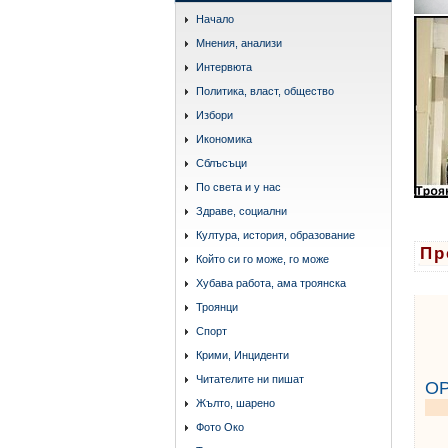
Начало
Мнения, анализи
Интервюта
Политика, власт, общество
Избори
Икономика
Сблъсъци
По света и у нас
Здраве, социални
Култура, история, образование
Пр
Който си го може, го може
Хубава работа, ама троянска
Троянци
Спорт
Крими, Инциденти
Читателите ни пишат
О
Жълто, шарено
Фото Око