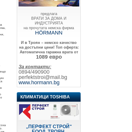
предлага
е
ВРАТИ ЗА ДОМА И
ИНДУСТРИЯТА
ва
на прочутата немска фирма
лка,
HÖRMANN
ни,
И в Троян – немско качество
на достъпни цени!
Топ оферта:
Автоматична гаражна врата от
1089 евро
а
За контакти:
0894/490900
нещо
perfektstroi@mail.bg
дин
www.hormann.bg
са
за
о
КЛИМАТИЦИ TOSHIBA
но
соха
„ПЕРФЕКТ СТРОЙ“
о.
ЕООД, ТРОЯН
сля