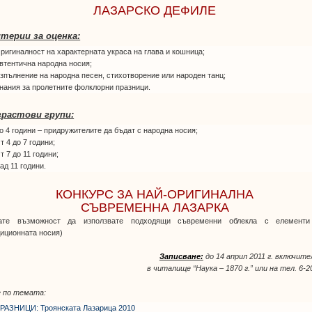
ЛАЗАРСКО ДЕФИЛЕ
терии за оценка:
ригиналност на характерната украса на глава и кошница;
втентична народна носия;
зпълнение на народна песен, стихотворение или народен танц;
нания за пролетните фолклорни празници.
растови групи:
о 4 години – придружителите да бъдат с народна носия;
т 4 до 7 години;
т 7 до 11 години;
ад 11 години.
КОНКУРС ЗА НАЙ-ОРИГИНАЛНА
СЪВРЕМЕННА ЛАЗАРКА
ате възможност да използвате подходящи съвременни облекла с елементи
иционната носия)
Записване:
до 14 април 2011 г. включите
в читалище “Наука – 1870 г.” или на тел. 6-2
 по темата:
РАЗНИЦИ: Троянската Лазарица 2010