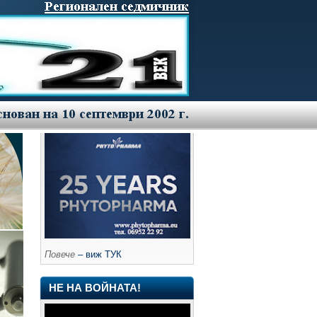
Повече
– виж ТУК
НЕ НА ВОЙНАТА!