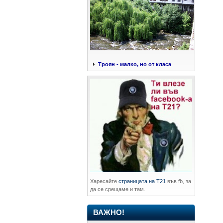
Троян - малко, но от класа
Харесайте
страницата на Т21
във fb, за
да се срещаме и там.
ВАЖНО!