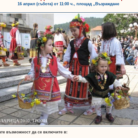
16 април (събота) от 11:00 ч., площад „Възраждане
те възможност да се включите в: