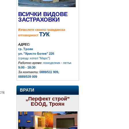
ВСИЧКИ ВИДОВЕ
ЗАСТРАХОВКИ
Изчислете своята гражданска
ТУК
отговорност
АДРЕС:
гр. Троян
ул. "Христо Ботев" 226
(срещу хотел "Марс")
Работно време:
понеделник - петък
9:00 - 18:30
За контакти:
0889/511 909,
0889/539 009
ВРАТИ
СТЕ
„Перфект строй”
ЕООД, Троян