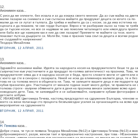
12.
Анонимен каза...
С риск да ме оплюете, бих искала и аз да изкажа своето мнение: Да аз съм майка на двет
малки лазарки на снимката и съм съгласна майките да придружат децата си когато са по-
малки да не се лутат в тълпата. Да трябва и майките да са с носии, за да има естетика на
сцената и да покажем, че сме горди българи. Вярно е че разбираме късно за това че тряб
да си търсим носии, но все се надявам че ако помолим читалището или някоя друга прияте
или баба все ще намерим как и ние да сме лазарки! Приемете че майките са тези, които
показват пътя на дъщерите си. Моля Ви, това е празник така скъп за децата и всички родни
не създавайте напрежение!
Теодора Михайлова
ВТОРНИК, 12 АПРИЛ, 2011
13.
Анонимен каза...
Здравейте анонимни майки. Идеята за народната носия на придружителите беше те да с
съпричастни към участничките и да придадат по-голяма автентичност на празника. Това, че
придружителят няма да е в народна носия не е беда, просто сложете венче от цветя или 
с което ще сте в синхрон с лазарката. Никой не иска да елиминира малките деца, те и без
това не са толкова много в общината ни. Така, че запишете вашите деца и им подарете е
хубав празничен ден. Участниците от минали години знаят много добре, че правилата не 
толкова строги - въпреки обявените дати в деня на празника винаги записваме всяко едно
новодошло дете. Така, че заповядайте и се забавлявайте, направете хубави фотографии 
детските албуми.
С УВАЖЕНИЕ Цветомира Гечева, настоящ председател на сдружение Българка, членове н
което са жени полагащи сто процента безвъзмездни усилия за организацията на всяко ед
мероприятие на сдружението
ВТОРНИК, 12 АПРИЛ, 2011
14.
Н. Генкова
каза...
Добре стана, че тук се появиха Теодора Михайлова (№12) и Цветомира Гечева (№13) и вне
добронамереност, разум, женски такт и предпразнично настроение, при това - НЕанонимн
Да уточня - нямам отношение към организацията на празника, но винаги му се радвам. Ми