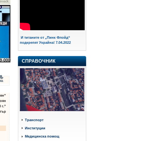
И титаните от „Пинк Флойд“
подкрепят Украйна! 7.04.2022
СПРАВОЧНИК
09
ПР
011
ян”
оян
 г.”
тър
Транспорт
Институции
Медицинска помощ