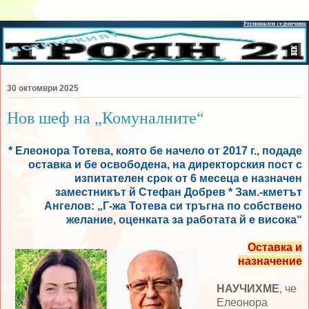
30 октомври 2025
Нов шеф на „Комуналните“
* Елеонора Тотева, която бе начело от 2017 г., подаде
оставка и бе освободена, на директорския пост с
изпитателен срок от 6 месеца е назначен
заместникът й Стефан Добрев * Зам.-кметът
Ангелов: „Г-жа Тотева си тръгна по собствено
желание, оценката за работата й е висока“
Оставка и
назначение
НАУЧИХМЕ
, че
Елеонора