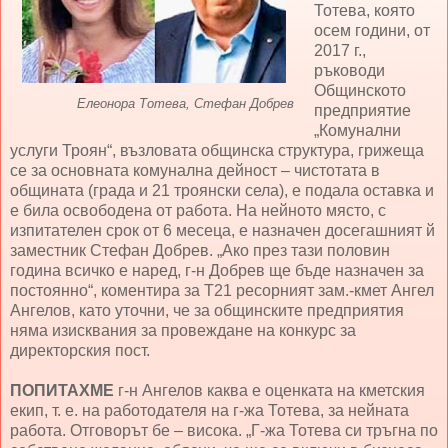
Тотева, която
осем години, от
2017 г.,
ръководи
Общинското
Елеонора Тотева, Стефан Добрев
предприятие
„Комунални
услуги Троян“, възловата общинска структура, грижеща
се за основната комунална дейност – чистотата в
общината (града и 21 троянски села), е подала оставка и
е била освободена от работа. На нейното място, с
изпитателен срок от 6 месеца, е назначен досегашният й
заместник Стефан Добрев. „Ако през тази половин
година всичко е наред, г-н Добрев ще бъде назначен за
постоянно“, коментира за Т21 ресорният зам.-кмет Ангел
Ангелов, като уточни, че за общинските предприятия
няма изисквания за провеждане на конкурс за
директорския пост.
ПОПИТАХМЕ
г-н Ангелов каква е оценката на кметския
екип, т. е. на работодателя на г-жа Тотева, за нейната
работа. Отговорът бе – висока. „Г-жа Тотева си тръгна по