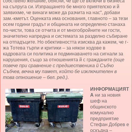
собствено желание, обясни, че ще се включи в бизнеса
на съпруга си. Изпращането бе много приятелско и й
заявихме, че винаги може да разчита на нас“, добави
зам.-кметът. Оценката има основания, главното – за тези
осем години градът и общината ни определено станаха
по-чисти, това се отчита и от многобройните ни гости,
значително напредна и системата за разделно събиране
на отпадъците. Но обективността изисква да кажем, че г-
жа Тотева търпи и критики – за някои ходове в
кадровата си политика и подминаването на сигнали за
нарушения, също за отношенията й с гражданите
(още
повече при сравнение с предшественика й Събчо
Събчев, вечна му памет, който бе изключителен в
това отношение – бел. ред.)
.
ИНФОРМАЦИЯТ
А
ни за новия
шеф на
общинското
комунално
предприятие
Стефан Добрев е
оскъдна –