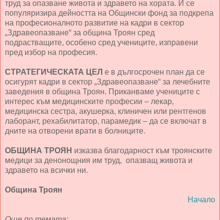
труд за опазване живота и здравето на хората. И се
популяризира дейността на Общински фонд за подкрепа
на професионалното развитие на кадри в сектор
„Здравеопазване“ за община Троян сред
подрастващите, особено сред учениците, изправени
пред избор на професия.
СТРАТЕГИЧЕСКАТА ЦЕЛ
е в дългосрочен план да се
осигурят кадри в сектор „Здравеопазване“ за лечебните
заведения в община Троян. Приканваме учениците с
интерес към медицинските професии – лекар,
медицинска сестра, акушерка, клиничен или рентгенов
лаборант, рехабилитатор, парамедик – да се включат в
дните на отворени врати в болниците.
ОБЩИНА ТРОЯН
изказва благодарност към троянските
медици за денонощния им труд, опазващ живота и
здравето на всички ни.
Община Троян
Начало
Още по темата: