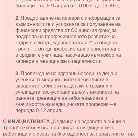
болници – на 8-9 април от 10:00 ч. до 16:00 ч.;
2.
Предоставяне на флаери с информация за
възможностите и условията за получаване на
финансови средства от Общинския фонд за
подкрепа на професионалното развитие на
кадри в сектор „Здравеопазване“ за община
Троян – с оглед професионално ориентиране
в средните училища, насочващо към избор на
кариера в медицински специалности;
3.
Провеждане на здравни беседи на деца и
ученици от медицинските специалисти в
здравните кабинети на детските градини и
училищата, фокусирани върху значението на
ранната превенция на заболяванията и
значимостта на медицинската професия – в
периода 8-12 април.
С ИНИЦИАТИВАТА
„Седмица на здравето в община
Троян“ се отбелязва празникът на медицинските
работници и е израз на благодарност за полагания от тях