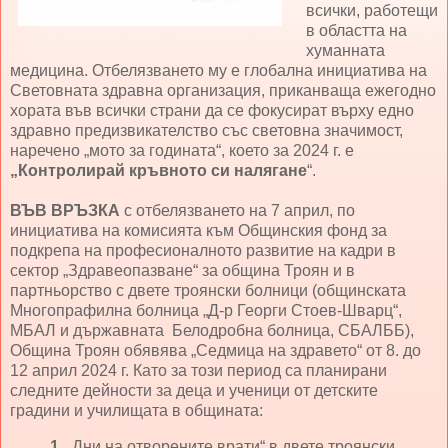
всички, работещи
в областта на
хуманната
медицина. Отбелязването му е глобална инициатива на
Световната здравна организация, приканваща ежегодно
хората във всички страни да се фокусират върху едно
здравно предизвикателство със световна значимост,
наречено „мото за годината“, което за 2024 г. е
„Контролирай кръвното си налягане
“.
ВЪВ ВРЪЗКА
с отбелязването на 7 април, по
инициатива на комисията към Общинския фонд за
подкрепа на професионалното развитие на кадри в
сектор „Здравеопазване“ за община Троян и в
партньорство с двете троянски болници (общинската
Многопрафилна болница „Д-р Георги Стоев-Шварц“,
МБАЛ и държавната Белодробна болница, СБАЛББ),
Община Троян обявява „Седмица на здравето“ от 8. до
12 април 2024 г. Като за този период са планирани
следните дейности за деца и ученици от детските
градини и училищата в общината:
1.
„Дни на отворените врати“ в двете троянски