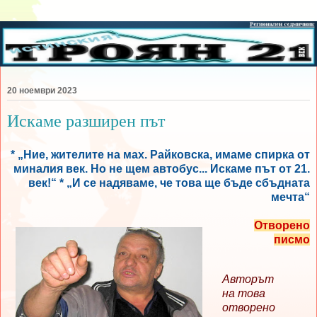
20 ноември 2023
Искаме разширен път
* „Ние, жителите на мах. Райковска, имаме спирка от
миналия век. Но не щем автобус... Искаме път от 21.
век!“ * „И се надяваме, че това ще бъде сбъдната
мечта“
Отворено
писмо
Авторът
на това
отворено