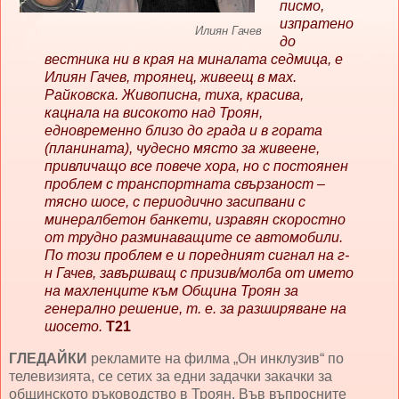
писмо,
изпратено
Илиян Гачев
до
вестника ни в края на миналата седмица, е
Илиян Гачев, троянец, живеещ в мах.
Райковска. Живописна, тиха, красива,
кацнала на високото над Троян,
едновременно близо до града и в гората
(планината), чудесно място за живеене,
привличащо все повече хора, но с постоянен
проблем с транспортната свързаност –
тясно шосе, с периодично засипвани с
минералбетон банкети, изравян скоростно
от трудно разминаващите се автомобили.
По този проблем е и поредният сигнал на г-
н Гачев, завършващ с призив/молба от името
на махленците към Община Троян за
генерално решение, т. е. за разширяване на
шосето.
Т21
ГЛЕДАЙКИ
рекламите на филма „Он инклузив“ по
телевизията, се сетих за едни задачки закачки за
общинското ръководство в Троян. Във въпросните