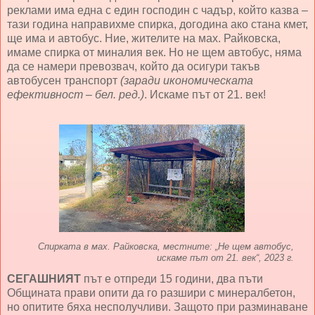
реклами има една с един господин с чадър, който казва –
тази година направихме спирка, догодина ако стана кмет,
ще има и автобус. Ние, жителите на мах. Райковска,
имаме спирка от миналия век. Но не щем автобус, няма
да се намери превозвач, който да осигури такъв
автобусен транспорт
(заради икономическата
ефективност – бел. ред.)
. Искаме път от 21. век!
Спирката в мах. Райковска, местните: „Не щем автобус,
искаме път от 21. век“, 2023 г.
СЕГАШНИЯТ
път е отпреди 15 години, два пъти
Общината прави опити да го разшири с минералбетон,
но опитите бяха несполучливи. Защото при разминаване