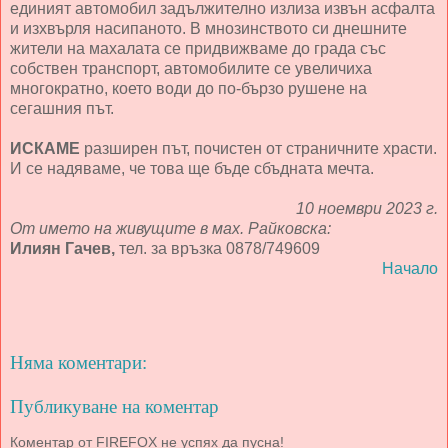
единият автомобил задължително излиза извън асфалта
и изхвърля насипаното. В мнозинството си днешните
жители на махалата се придвижваме до града със
собствен транспорт, автомобилите се увеличиха
многократно, което води до по-бързо рушене на
сегашния път.
ИСКАМЕ
разширен път, почистен от страничните храсти.
И се надяваме, че това ще бъде сбъдната мечта.
10 ноември 2023 г.
От името на живущите в мах. Райковска:
Илиян Гачев,
тел. за връзка 0878/749609
Начало
Няма коментари:
Публикуване на коментар
Коментар от FIREFOX не успях да пусна!