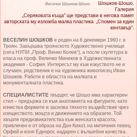
Шошков-Шошо.
Веселин Шошков-Шошо
Галерия
„Серяковата къща” ще представи в негова памет
авторската му изложба малка пластика „Спомен за един
кентавър”.
ВЕСЕЛИН ШОШКОВ
е роден на 6 декември 1960 г. в
Троян. Завършва троянското Художествено училище
(сега НУПИ „Проф. Венко Колев“), а после скулптура в
класа на проф. Величко Минеков в Художествената
академия - София. Интересът му към изкуството не е
случаен, родственик е на художника живописец Иван
Шошков. Работи в областта на малката и
монументалната пластика.
СПЕЦИАЛИСТИТЕ
твърдят, че Шошо има характерен
стил – придържа се към анатомията на фигурите, като
изчиства формите и засилва тяхното въздействие чрез
изяществото, мощта и движението на образите. Той
хвърля предизвикателства към женската красота,
привлечен е от образа на Дон Кихот, на митичния певец
Орфей и коня Еднорог, надарен с вълшебни качества.