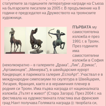
статуетките за годишните литературни награди на Съюза
на българските писатели за 2005 г. В продължение на 8
години е председател на Дружеството на троянските
художници.
ПЪРВАТА
му
самостоятелна
изложба е през
1991 г. в Троян.
През годините
има
самостоятелни
изложби в София
(неколкократно – в галериите „Драка”, „Лик”, „Ерикас”,
„Артамонцев”, „Минерва”), в швейцарския курорт
Кандерщег, в парижката галерия „ЕспоАрт”. Участвал е в
международни симпозиуми по скулптура в Швейцария,
Унгария, Франция, както и в керамичния пленер в
родния си Троян. Има първа награда от националната
изложба „Пътят е живот” (Стара Загора). През 2004 г. на
фестивала на художествената пластика във френския
град Нант получава Голямата награда (с творбата си,