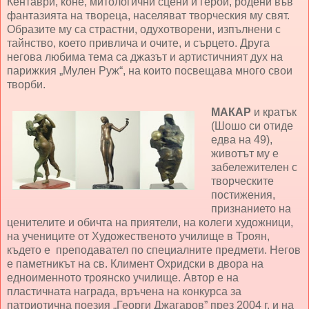
Кентаври, коне, митологични сцени и герои, родени във
фантазията на твореца, населяват творческия му свят.
Образите му са страстни, одухотворени, изпълнени с
тайнство, което привлича и очите, и сърцето. Друга
негова любима тема са джазът и артистичният дух на
парижкия „Мулен Руж“, на които посвещава много свои
творби.
МАКАР
и кратък
(Шошо си отиде
едва на 49),
животът му е
забележителен с
творческите
постижения,
признанието на
ценителите и обичта на приятели, на колеги художници,
на учениците от Художественото училище в Троян,
където е преподавател по специалните предмети. Негов
е паметникът на св. Климент Охридски в двора на
едноименното троянско училище. Автор е на
пластичната награда, връчена на конкурса за
патриотична поезия „Георги Джагаров” през 2004 г. и на