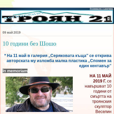
09 май 2019
10 години без Шошо
* На 11 май в галерия „Серяковата къща“ се открива
авторската му изложба малка пластика „Спомен за
един кентавър“
In memoriam
НА 11 МАЙ
2019 Г.
се
навършват 10
години от
смъртта на
троянския
скулптор
Веселин