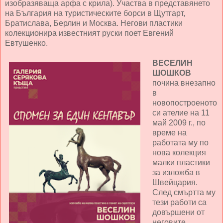
изобразяваща арфа с крила). Участва в представянето
на България на туристическите борси в Щутгарт,
Братислава, Берлин и Москва. Негови пластики
колекционира известният руски поет Евгений
Евтушенко.
ВЕСЕЛИН
ШОШКОВ
почина внезапно
в
новопостроеното
си ателие на 11
май 2009 г., по
време на
работата му по
нова колекция
малки пластики
за изложба в
Швейцария.
След смъртта му
тези работи са
довършени от
неговите