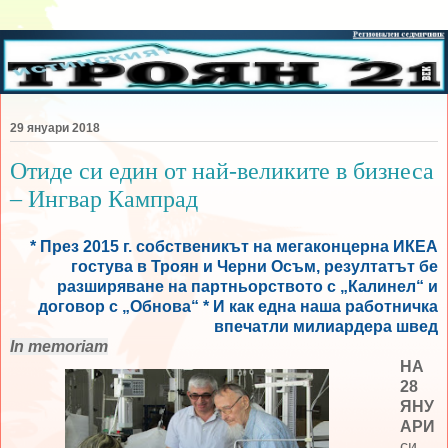
29 януари 2018
Отиде си един от най-великите в бизнеса
– Ингвар Кампрад
* През 2015 г. собственикът на мегаконцерна ИКЕА
гостува в Троян и Черни Осъм, резултатът бе
разширяване на партньорството с „Калинел“ и
договор с „Обнова“ * И как една наша работничка
впечатли милиардера швед
In memoriam
НА
28
ЯНУ
АРИ
си