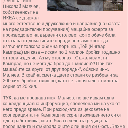
„Обнова“ инж.
Николай Малчев,
собственикът на
ИКЕА се държал
много естествено и дружелюбно и направил (на базата
на предварителни проучвания) мащабна оферта за
производство на дървени столове; която обаче била
отказана от домакините поради невъзможност да
изпълнят толкова обемна поръчка. „Той (Ингвар
Кампрад) ми каза – искам по 1 милион бройки годишно
от това изделие. Аз му отвърнах: „Съжалявам, г-н
Кампрад, но не мога да броя до 1 милион?! При тях
мащабите са други, от друг порядък”, обясни инж.
Малчев. В крайна сметка двете страни се разбрали за
200 хил. бройки годишно, като се започнало с пилотна
серия от 20 хил.
ТУК,
да ме прощава инж. Малчев, но ще издам една
конфиденциална информация, споделена ми на ухо от
него преди време. При разходката из цеховете на
кооперацията г-н Кампрад не скрил възхищението си от
една работничка, която била в челната редица на
посрещачите и събирала очите с пищния си бюст. „Бяхме