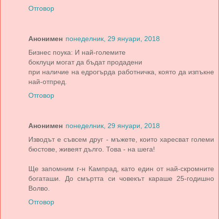
Отговор
Анонимен
понеделник, 29 януари, 2018
Бизнес поука: И най-големите
боклуци могат да бъдат продадени
при наличие на едрогърда работничка, която да изпъкне
най-отпред.
Отговор
Анонимен
понеделник, 29 януари, 2018
Изводът е съвсем друг - мъжете, които харесват големи
бюстове, живеят дълго. Това - на шега!
Ще запомним г-н Кампрад, като един от най-скромните
богаташи. До смъртта си човекът караше 25-годишно
Волво.
Отговор