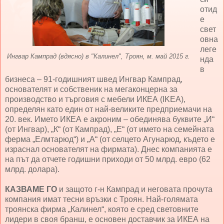
отид
е
свет
овна
леге
Ингвар Кампрад (вдясно) в "Калинел", Троян, м. май 2015 г.
нда
в
бизнеса – 91-годишният швед Ингвар Кампрад,
основателят и собственик на мегаконцерна за
производство и търговия с мебели ИКЕА (IKEA),
определян като един от най-великите предприемачи на
20. век. Името ИКЕА е акроним – обединява буквите „И“
(от Ингвар), „К“ (от Кампрад), „Е“ (от името на семейната
ферма „Елмтарюд“) и „А“ (от селцето Агунарюд, където е
израснал основателят на фирмата). Днес компанията е
на път да отчете годишни приходи от 50 млрд. евро (62
млрд. долара).
КАЗВАМЕ ГО
и защото г-н Кампрад и неговата прочута
компания имат тесни връзки с Троян. Най-голямата
троянска фирма „Калинел“, която е сред световните
лидери в своя бранш, е основен доставчик за ИКЕА на