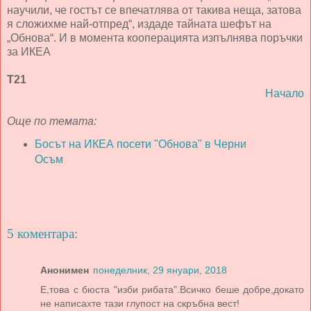
научили, че гостът се впечатлява от такива неща, затова
я сложихме най-отпред“, издаде тайната шефът на
„Обнова“. И в момента кооперацията изпълнява поръчки
за ИКЕА
Т21
Начало
Още по темата:
Босът на ИКЕА посети "Обнова" в Черни
Осъм
5 коментара:
Анонимен
понеделник, 29 януари, 2018
Е,това с бюста "изби рибата".Всичко беше добре,докато
не написахте тази глупост на скръбна вест!