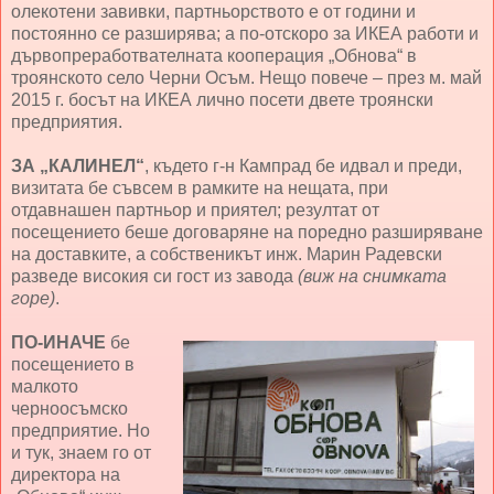
олекотени завивки, партньорството е от години и
постоянно се разширява; а по-отскоро за ИКЕА работи и
дървопреработвателната кооперация „Обнова“ в
троянското село Черни Осъм. Нещо повече – през м. май
2015 г. босът на ИКЕА лично посети двете троянски
предприятия.
ЗА „КАЛИНЕЛ“
, където г-н Кампрад бе идвал и преди,
визитата бе съвсем в рамките на нещата, при
отдавнашен партньор и приятел; резултат от
посещението беше договаряне на поредно разширяване
на доставките, а собственикът инж. Марин Радевски
разведе високия си гост из завода
(виж на снимката
горе)
.
ПО-ИНАЧЕ
бе
посещението в
малкото
черноосъмско
предприятие. Но
и тук, знаем го от
директора на