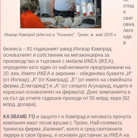
отид
е
свет
овна
леге
Ингвар Кампрад (вдясно) в "Калинел", Троян, м. май 2015 г.
нда
в
бизнеса – 91-годишният швед Ингвар Кампрад,
основателят и собственик на мегаконцерна за
производство и търговия с мебели ИКЕА (IKEA),
определян като един от най-великите предприемачи на
20. век. Името ИКЕА е акроним – обединява буквите „И“
(от Ингвар), „К“ (от Кампрад), „Е“ (от името на семейната
ферма „Елмтарюд“) и „А“ (от селцето Агунарюд, където е
израснал основателят на фирмата). Днес компанията е
на път да отчете годишни приходи от 50 млрд. евро (62
млрд. долара).
КАЗВАМЕ ГО
и защото г-н Кампрад и неговата прочута
компания имат тесни връзки с Троян. Най-голямата
троянска фирма „Калинел“, която е сред световните
лидери в своя бранш, е основен доставчик за ИКЕА на