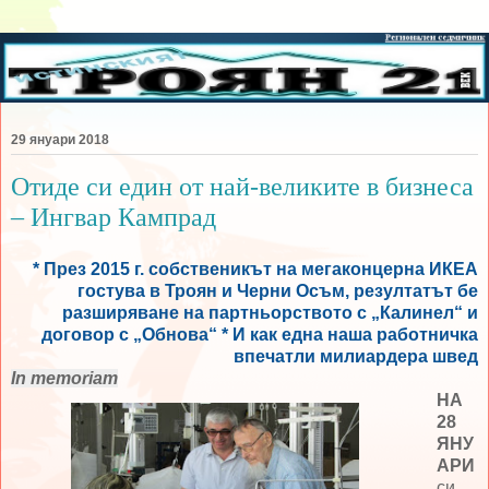
29 януари 2018
Отиде си един от най-великите в бизнеса
– Ингвар Кампрад
* През 2015 г. собственикът на мегаконцерна ИКЕА
гостува в Троян и Черни Осъм, резултатът бе
разширяване на партньорството с „Калинел“ и
договор с „Обнова“ * И как една наша работничка
впечатли милиардера швед
In memoriam
НА
28
ЯНУ
АРИ
си