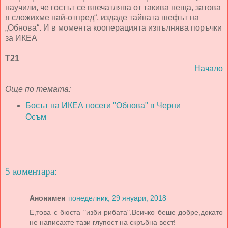
научили, че гостът се впечатлява от такива неща, затова
я сложихме най-отпред“, издаде тайната шефът на
„Обнова“. И в момента кооперацията изпълнява поръчки
за ИКЕА
Т21
Начало
Още по темата:
Босът на ИКЕА посети "Обнова" в Черни
Осъм
5 коментара:
Анонимен
понеделник, 29 януари, 2018
Е,това с бюста "изби рибата".Всичко беше добре,докато
не написахте тази глупост на скръбна вест!