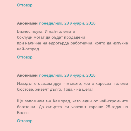
Отговор
Анонимен
понеделник, 29 януари, 2018
Бизнес поука: И най-големите
боклуци могат да бъдат продадени
при наличие на едрогърда работничка, която да изпъкне
най-отпред.
Отговор
Анонимен
понеделник, 29 януари, 2018
Изводът е съвсем друг - мъжете, които харесват големи
бюстове, живеят дълго. Това - на шега!
Ще запомним г-н Кампрад, като един от най-скромните
богаташи. До смъртта си човекът караше 25-годишно
Волво.
Отговор