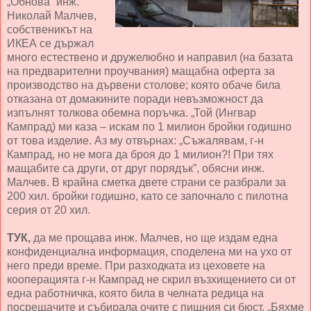
„Обнова“ инж.
Николай Малчев,
собственикът на
ИКЕА се държал
много естествено и дружелюбно и направил (на базата
на предварителни проучвания) мащабна оферта за
производство на дървени столове; която обаче била
отказана от домакините поради невъзможност да
изпълнят толкова обемна поръчка. „Той (Ингвар
Кампрад) ми каза – искам по 1 милион бройки годишно
от това изделие. Аз му отвърнах: „Съжалявам, г-н
Кампрад, но не мога да броя до 1 милион?! При тях
мащабите са други, от друг порядък”, обясни инж.
Малчев. В крайна сметка двете страни се разбрали за
200 хил. бройки годишно, като се започнало с пилотна
серия от 20 хил.
ТУК,
да ме прощава инж. Малчев, но ще издам една
конфиденциална информация, споделена ми на ухо от
него преди време. При разходката из цеховете на
кооперацията г-н Кампрад не скрил възхищението си от
една работничка, която била в челната редица на
посрещачите и събирала очите с пищния си бюст. „Бяхме