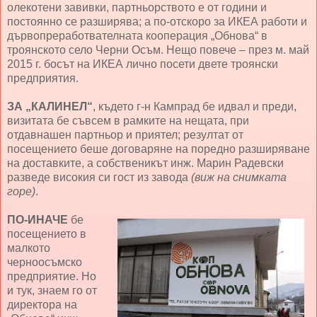
олекотени завивки, партньорството е от години и
постоянно се разширява; а по-отскоро за ИКЕА работи и
дървопреработвателната кооперация „Обнова“ в
троянското село Черни Осъм. Нещо повече – през м. май
2015 г. босът на ИКЕА лично посети двете троянски
предприятия.
ЗА „КАЛИНЕЛ“
, където г-н Кампрад бе идвал и преди,
визитата бе съвсем в рамките на нещата, при
отдавнашен партньор и приятел; резултат от
посещението беше договаряне на поредно разширяване
на доставките, а собственикът инж. Марин Радевски
разведе високия си гост из завода
(виж на снимката
горе)
.
ПО-ИНАЧЕ
бе
посещението в
малкото
черноосъмско
предприятие. Но
и тук, знаем го от
директора на