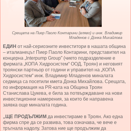
Срещата на Пиер Паоло Контарини (вляво) и инж. Владимир
Младенов с Донка Михайлова
ЕДИН
от най-сериозните инвеститори в нашата община
– италианецът Пиер Паоло Контарини, представител на
концерна „Interpump Group” (чието подразделение е
фирмата „КОПА Хидросистем“ ООД, Троян) и неговият
троянски партньор от години и управител на „КОПА
Хидросистем“ инж. Владимир Младенов миналата
седмица са посетили кмета Донка Михайлова. Срещата,
по информация на PR-ката на Община Троян
Станислава Цукева, е била за потвърждаване на нови
инвестиционни намерения, за които бе направена
заявка още миналата година.
„ЩЕ ПРОДЪЛЖИМ
да инвестираме в Троян. Ако една
фирма спре да се развива, това означава, че вече е
тръгнала надолу. Затова ние ще продължим да