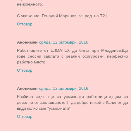
неизбежното.
С уважение: Генадий Маринов, гл. ред. на Т21
Отговор
Анонимен
сряда, 12 октомври, 2016
Работниците от ЕЛМАТЕХ да бягат при Младенов.Що
годе сносни заплати с реални осигуровки, перфектно
работно място !
Отговор
Анонимен
сряда, 12 октомври, 2016
Разбира се,че ще са усмихнати работниците,щом са
доволни от заплащането!Я да дойде някой в Калинел да
види колко сме "усмихнати"!
Отговор