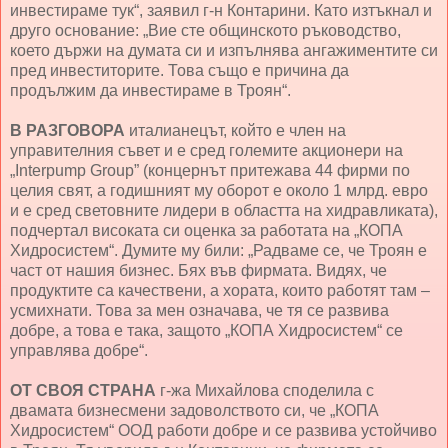
инвестираме тук“, заявил г-н Контарини. Като изтъкнал и
друго основание: „Вие сте общинското ръководство,
което държи на думата си и изпълнява ангажиментите си
пред инвеститорите. Това също е причина да
продължим да инвестираме в Троян“.
В РАЗГОВОРА
италианецът, който е член на
управителния съвет и е сред големите акционери на
„Interpump Group” (концернът притежава 44 фирми по
целия свят, а годишният му оборот е около 1 млрд. евро
и е сред световните лидери в областта на хидравликата),
подчертал високата си оценка за работата на „КОПА
Хидросистем“. Думите му били: „Радваме се, че Троян е
част от нашия бизнес. Бях във фирмата. Видях, че
продуктите са качествени, а хората, които работят там –
усмихнати. Това за мен означава, че тя се развива
добре, а това е така, защото „КОПА Хидросистем“ се
управлява добре“.
ОТ СВОЯ СТРАНА
г-жа Михайлова споделила с
двамата бизнесмени задоволството си, че „КОПА
Хидросистем“ ООД работи добре и се развива устойчиво