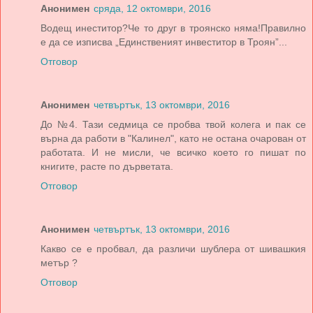
Анонимен
сряда, 12 октомври, 2016
Водещ инеститор?Че то друг в троянско няма!Правилно
е да се изписва „Единственият инвеститор в Троян”...
Отговор
Анонимен
четвъртък, 13 октомври, 2016
До №4. Тази седмица се пробва твой колега и пак се
върна да работи в "Калинел", като не остана очарован от
работата. И не мисли, че всичко което го пишат по
книгите, расте по дърветата.
Отговор
Анонимен
четвъртък, 13 октомври, 2016
Какво се е пробвал, да различи шублера от шивашкия
метър ?
Отговор