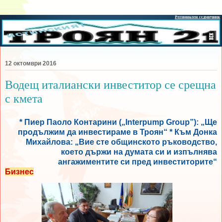
12 октомври 2016
Водещ италиански инвеститор се срещна
с кмета
* Пиер Паоло Контарини („Interpump Group”): „Ще
продължим да инвестираме в Троян“ * Към Донка
Михайлова: „Вие сте общинското ръководство,
което държи на думата си и изпълнява
ангажиментите си пред инвеститорите“
Бизнес