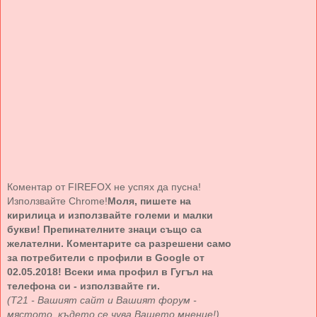
Коментар от FIREFOX не успях да пусна!
Използвайте Chrome!
Моля, пишете на
кирилица и използвайте големи и малки
букви! Препинателните знаци също са
желателни. Коментарите са разрешени само
за потребители с профили в Google от
02.05.2018! Всеки има профил в Гугъл на
телефона си - използвайте ги.
(Т21 - Вашият сайт и Вашият форум -
мястото, където се чува Вашето мнение!)