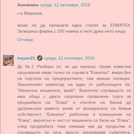
Анонимен
сряда, 12 октомври, 2016
г-н Маринов,
може ли да напишете една статия за ЕЛМАТЕХ.
Затвориха фирма с 150 човека и нито дума нито нищо
Отговор
troyan21
сряда, 12 октомври, 2016
До №1: Разбира се, че ще напиша, правя известни
проучвания какво точно се случва в "Елматех", вчера бях
на портала на предприятието, там имаше полиция.
Лаконичният коментар на един от работниците бе:
"Изнесоха машините, край!". Вероятно случващото се
има общо с двата скорошни провалени търга за
продажбата на "Елма" и опитите на Банев да
(до)измъкне каквото може от фалиралата си бивша
собственост. "Елматех" работеше в помещения на
"Елма", вероятно и част от машините са били на "Елма";
след продажбата това нямаше как да продължи и
случващото се сега просто изпреварва събитията,