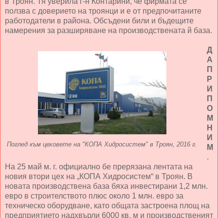
в Троян. Тя уверила г-н Контарини, че фирмата се
ползва с доверието на троянци и е от предпочитаните
работодатели в района. Обсъдени били и бъдещите
намерения за разширяване на производствената й база.
Д
А
П
Р
И
П
О
М
Н
И
Поглед към цеховете на "КОПА Хидросистем" в Троян, 2016 г.
М
.
На 25 май м. г. официално бе прерязана лентата на
новия втори цех на „КОПА Хидросистем“ в Троян. В
новата производствена база бяха инвестирани 1,2 млн.
евро в строителството плюс около 1 млн. евро за
техническо оборудване, като общата застроена площ на
предприятието надхвърли 6000 кв. м и производственият