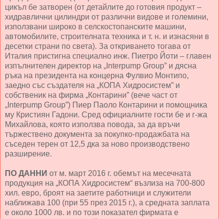
цикъл бе затворен (от детайлите до готовия продукт –
хидравлични цилиндри от различни видове и големини,
използвани широко в селскостопанските машини,
автомобилите, строителната техника и т. н. и изнасяни в
десетки страни по света). За откриването тогава от
Италия пристигна специално инж. Пиетро Йоти – главен
изпълнителен директор на „Interpump Group” и дясна
ръка на президента на концерна Фулвио Монтипо,
заедно със създателя на „КОПА Хидросистем” и
собственик на фирма „Контарини” (вече част от
„Interpump Group”) Пиер Паоло Контарини и помощника
му Кристиян Гадони. Сред официалните гости бе и г-жа
Михайлова, която използва повода, за да връчи
тържествено документа за покупко-продажбата на
съседен терен от 12,5 дка за ново производствено
разширение.
ПО ДАННИ
от м. март 2016 г. обемът на месечната
продукция на „КОПА Хидросистем“ възлиза на 700-800
хил. евро, броят на заетите работници и служители
наближава 100 (при 55 през 2015 г.), а средната заплата
е около 1000 лв. и по този показател фирмата е