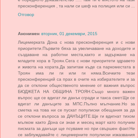
пресконференция , та нали си шеф на полиция или си ...
Отговор
Анонимен
вторник, 01 декември, 2015
Лицемерката Дона с нова пресконференция и с нови
приоритети.Първите бяха за увеличаване на доходите и
създаване на работни места,както и задържане на
младите хора в Троян.Сега с нови приоритети здравето
и живота на хората.Да запитам къде са паркоместата в
Троян има ли ги или ги няма.Всичките тези
пресконференций са прах в очите на избирателите и за
да се отклони общественото мнение от важния въпрос
БЮДЖЕТА НА ОБЩИНА ТРОЯН.Също много важен
въпрос ще се вдигат ли данък сгради и такса смет.Ще се
вдигат ли данъците за МПС.Пълно мълчание.Но за
сметка на това ни се пускат популиски обещания за да
се отклони въпроса за ДАНЪЦИТЕ.Ще ги вдигнат тихом
мълком както Дона си знае и месец март като получим
писмата за данъци ще псуваме но при свършен факт.Не
се заблуждавайте с лицемерните популиски изказвания