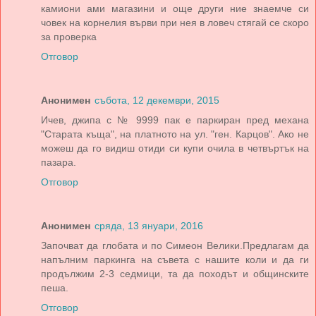
камиони ами магазини и още други ние знаемче си
човек на корнелия върви при нея в ловеч стягай се скоро
за проверка
Отговор
Анонимен
събота, 12 декември, 2015
Ичев, джипа с № 9999 пак е паркиран пред механа
"Старата къща", на платното на ул. "ген. Карцов". Ако не
можеш да го видиш отиди си купи очила в четвъртък на
пазара.
Отговор
Анонимен
сряда, 13 януари, 2016
Започват да глобата и по Симеон Велики.Предлагам да
напълним паркинга на съвета с нашите коли и да ги
продължим 2-3 седмици, та да походът и общинските
пеша.
Отговор