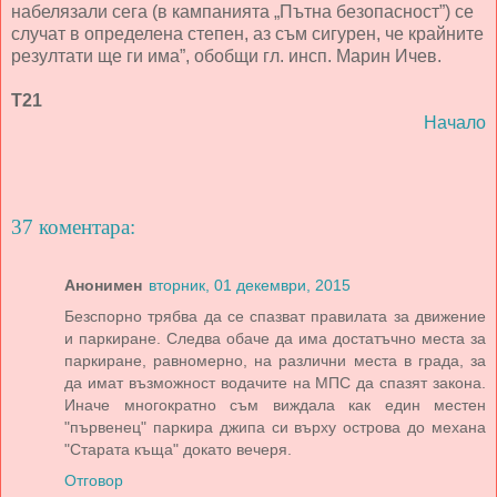
набелязали сега (в кампанията „Пътна безопасност”) се
случат в определена степен, аз съм сигурен, че крайните
резултати ще ги има”, обобщи гл. инсп. Марин Ичев.
Т21
Начало
37 коментара:
Анонимен
вторник, 01 декември, 2015
Безспорно трябва да се спазват правилата за движение
и паркиране. Следва обаче да има достатъчно места за
паркиране, равномерно, на различни места в града, за
да имат възможност водачите на МПС да спазят закона.
Иначе многократно съм виждала как един местен
"първенец" паркира джипа си върху острова до механа
"Старата къща" докато вечеря.
Отговор