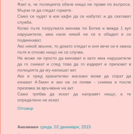
Факт е, че полицията обаче нищо не прави по въпроса.
Мързи ги да гледат горките.
Само се чудят в кое кафе да се набутат и да скатават
служба.
Колко пъти патрулката минава по Ботев и вижда 1 куп
нарушители, ама нали никой не се е обадил и си
подминават.
Ако някой звънне, то докато отидат и оня вече си е хвана
пътя и отново нищо не се случва.
Не може ли просто да минават и като има нарушители
да го снимат и след това да го издирят и призоват в
полицията да му напишат акт.
Ако е пред хранителен магазин може да спрат да
изчакат 4-5мин и ако не се появи - снимка и после
призовка за връчване на акт.
Само трябва да искат да направят нещо, а те
определено не искат.
Отговор
Анонимен
сряда, 02 декември, 2015