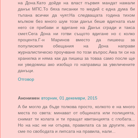
на Дона.Като дойде на власт първия мандат намали
данък МПС.То бяха писанки то медий с една дума би
тъпана всички да чуят.На следващата година тихом
мълком без много шум този данък беше вдигната към
него се прибави и вдигане на Данък сгради и такса
смет.Сега Дона ни готви същото вдигане но с колко
процента.Г-н Маринов вместо да пишееш за
популиските обещания на Дона направи
журналистическо проучване по този въпрос.Ама ти си на
хранилка и няма как да пишеш за товаа само после ще
ни уведомиш ако изобщо го направиш за увеличените
данъци.
Отговор
Анонимен
вторник, 01 декември, 2015
А би могло да бъде толкова просто, колкото е на много
места по света: минават от общината или полицията,
снимат ти колата и ти пращат квитанцията с глобата...
Но на нас не ни отърва, правилата са за другите, ние
сме по свободата и липсата на правила, нали...