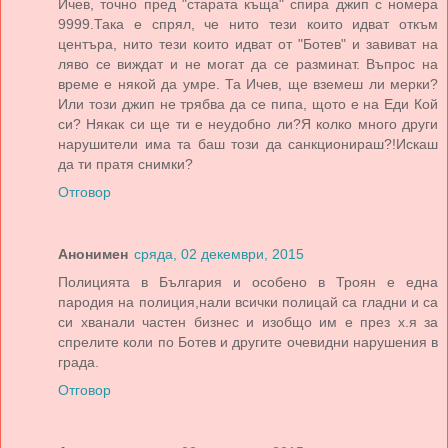
Ичев, точно пред "старата къща" спира джип с номера
9999.Така е спрял, че нито тези които идват откъм
центъра, нито тези които идват от "Ботев" и завиват на
ляво се виждат и не могат да се разминат. Въпрос на
време е някой да умре. Та Ичев, ще вземеш ли мерки?
Или този джип не трябва да се пипа, щото е на Еди Кой
си? Някак си ще ти е неудобно ли?Я колко много други
нарушители има та баш този да санкционираш?!Искаш
да ти пратя снимки?
Отговор
Анонимен
сряда, 02 декември, 2015
Полицията в България и особено в Троян е една
пародия на полиция,нали всички полицай са гладни и са
си хванали частен бизнес и изобщо им е през х.я за
спрелите коли по Ботев и другите очевидни нарушения в
града.
Отговор