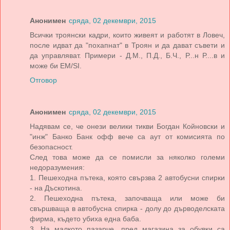
Анонимен
сряда, 02 декември, 2015
Всички троянски кадри, които живеят и работят в Ловеч,
после идват да "похапнат" в Троян и да дават съвети и
да управляват. Примери - Д.М., П.Д., Б.Ч., Р...н Р....в и
може би ЕМ/SI.
Отговор
Анонимен
сряда, 02 декември, 2015
Надявам се, че онези велики тикви Богдан Койновски и
"инж" Банко Банк офф вече са аут от комисията по
безопасност.
След това може да се помисли за няколко големи
недоразумения:
1. Пешеходна пътека, която свързва 2 автобусни спирки
- на Дъскотина.
2. Пешеходна пътека, започваща или може би
свършваща в автобусна спирка - долу до дърводелската
фирма, където убиха една баба.
3. На малкото пазарче, пред магазина за обувки са