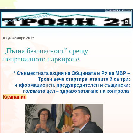
01 декември 2015
„Пътна безопасност” срещу
неправилното паркиране
* Съвместната акция на Общината и РУ на МВР –
Троян вече стартира, етапите й са три:
информационен, предупредителен и същински;
голямата цел – здраво затягане на контрола
Кампания