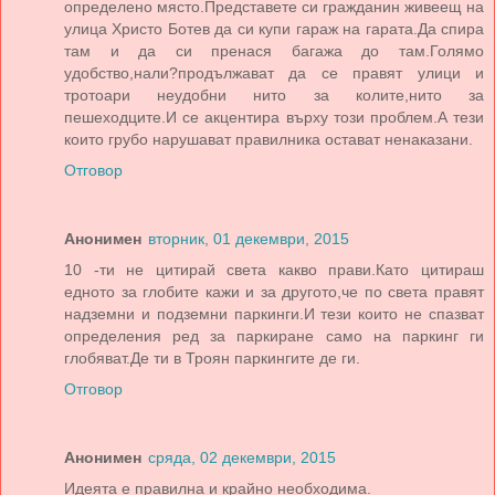
определено място.Представете си гражданин живеещ на
улица Христо Ботев да си купи гараж на гарата.Да спира
там и да си пренася багажа до там.Голямо
удобство,нали?продължават да се правят улици и
тротоари неудобни нито за колите,нито за
пешеходците.И се акцентира върху този проблем.А тези
които грубо нарушават правилника остават ненаказани.
Отговор
Анонимен
вторник, 01 декември, 2015
10 -ти не цитирай света какво прави.Като цитираш
едното за глобите кажи и за другото,че по света правят
надземни и подземни паркинги.И тези които не спазват
определения ред за паркиране само на паркинг ги
глобяват.Де ти в Троян паркингите де ги.
Отговор
Анонимен
сряда, 02 декември, 2015
Идеята е правилна и крайно необходима.