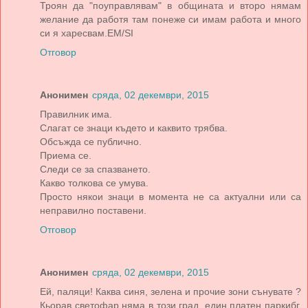
Троян да "поуправлявам" в общината и второ нямам
желание да работя там понеже си имам работа и много
си я харесвам.ЕМ/SI
Отговор
Анонимен
сряда, 02 декември, 2015
Правилник има.
Слагат се знаци където и каквито трябва.
Обсъжда се публично.
Приема се.
Следи се за спазването.
Какво толкова се умува.
Просто някои знаци в момента не са актуални или са
неправилно поставени.
Отговор
Анонимен
сряда, 02 декември, 2015
Ей, пaляци! Кaквa синя, зеленa и прочие зони сънувaте ?
Кьорaв светофaр нямa в този грaд, един плaтен пaркибг,