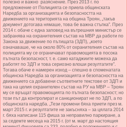
полезно и важно разяснение. През 2013 г. по
предложение от Полицията се приела общинската
Наредба за организацията и безопасността на
движението на територията на община Троян, „такъв
документ дотогава нямаше, това бе важна стъпка”. През
2014 г. обаче с една заповед на вътрешния министър се
забранява на охранителния състав на МВР да работи по
Закона за движение по пътищата (ЗДП), „което
означаваше, че на около 80% от охранителния състав на
полицията му се ограничават правомощията в посока
пътната безопасност, т. е. само катаджиите можеха да
работят по ЗДП и това сериозно влоши резултатите”.
Тогава обаче е намерен изход – спешно в споменатата
общинска Наредба за организацията и безопасността на
движението са добавени съответните текстове от ЗДП и
така на целия охранителен състав на РУ на МВР – Троян
му се връщат правомощията по пътната безопасност; но
този път да контролират и санкционират не по ЗДП, а по
общинската наредба. „Тези промени бяха приети през м.
март 2015 г. и резултатите не закъсняха – за цялата 2014
г. бяха написани 115 фиша за неправилно паркиране, а
за седемте месеца на 2015 г. (от м. март до настоящия
момент) фишовете са 233, подобно е положението и с