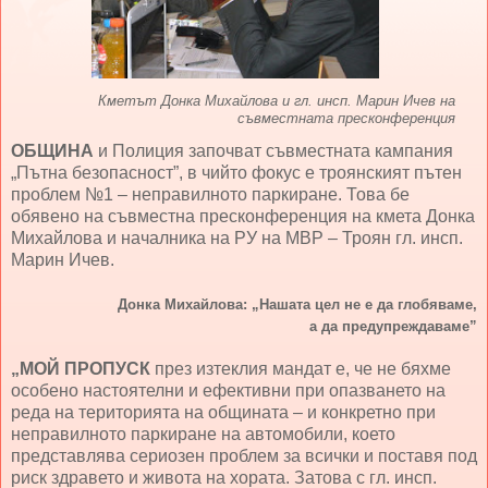
Кметът Донка Михайлова и гл. инсп. Марин Ичев на
съвместната пресконференция
ОБЩИНА
и Полиция започват съвместната кампания
„Пътна безопасност”, в чийто фокус е троянският пътен
проблем №1 – неправилното паркиране. Това бе
обявено на съвместна пресконференция на кмета Донка
Михайлова и началника на РУ на МВР – Троян гл. инсп.
Марин Ичев.
Донка Михайлова: „Нашата цел не е да глобяваме,
а да предупреждаваме”
„МОЙ ПРОПУСК
през изтеклия мандат е, че не бяхме
особено настоятелни и ефективни при опазването на
реда на територията на общината – и конкретно при
неправилното паркиране на автомобили, което
представлява сериозен проблем за всички и поставя под
риск здравето и живота на хората. Затова с гл. инсп.