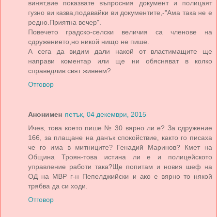
винят,вие показвате въпросния документ и полицаят
гузно ви казва,подавайки ви документите,-"Ама така не е
редно.Приятна вечер".
Повечето градско-селски величия са членове на
сдружението,но никой нищо не пише.
А сега да видим дали накой от властимащите ще
направи коментар или ще ни обясняват в колко
справедлив свят живеем?
Отговор
Анонимен
петък, 04 декември, 2015
Ичев, това което пише № 30 вярно ли е? За сдружение
166, за плащане на данък спокойствие, както го писаха
че го има в митниците? Генадий Маринов? Кмет на
Община Троян-това истина ли е и полицейското
управление работи така?Ще попитам и новия шеф на
ОД на МВР г-н Пепелджийски и ако е вярно то някой
трябва да си ходи.
Отговор