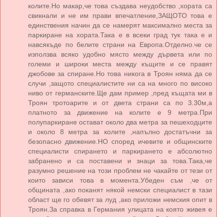
колите.Но макар,че това създава неудобство ,хората са
свикнали и не им прави впечатление,ЗАЩОТО това е
единствения начин да се намерят максимално места за
паркиране на хората.Така е в всеки град тук така е и
навсякъде по белите страни на Европа.Отделно.че се
използва всяко удобно място между дървета или по
големи и широки места между къщите и се правят
джобове за спиране.Но това никога в Троян няма да се
случи ,защото специалистите ни са на много по високо
ниво от германските.Ще дам пример ,пред къщата ми в
Троян тротоарите и от двета страни са по 3.30м,а
платното за движение на колите е 9 метра.При
полупаркиране остават около два метра за пешеходците
и около 8 метра за колите ,напълно достатъчни за
безопасно движение.НО според ичевите и общинските
специалисти спирането и паркирането е абсолютно
забранено и са поставени и знаци за това.Така,че
разумно решение на този проблем не чакайте от тези от
които зависи това в момента.Убеден съм ,че от
общината ,ако поканят някой немски специалист в тази
област ще го обевят за луд ,ако приложи немския опит в
Троян.За справка в Германия улицата на която живея е