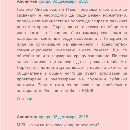
Анонимен
сряда, 02 декември, 2015
Госпожо Михайлова, г-н Ичев, проблема с който сте се
захванали е необходимо да бъде решен нормативно,
поради невъзможността на хората да спират и паркират
регламентирано. Първо да се възложи от общината
изготвянето на "синя зона" за краткосрочно платено
паркиране, която ще бъде съобразена с Генералния
план за организация на движението и транспортно-
комуникационната схема/ако имате такава/. Ще се
обособят зони за паркиране срещу заплащане. По този
начин частично ще започне да се решава проблема.
Парите от платилите да се внасят в нарочна сметка на
общината/не в общия кюп/и да бъдат използвани за
проектиране и реализиране на подземни публични
паркинги. Това е пътя за решаване на проблема с
паркирането. Решението е Ваше. ЕМ/SI
Отговор
Анонимен
сряда, 02 декември, 2015
M/SI , какви са тези високопарни глупости?