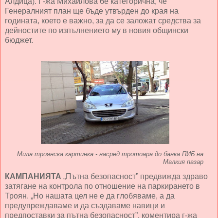
Алдица). Г-жа Михайлова бе категорична, че
Генералният план ще бъде утвърден до края на
годината, което е важно, за да се заложат средства за
дейностите по изпълнението му в новия общински
бюджет.
Мила троянска картинка - насред тротоара до банка ПИБ на
Малкия пазар
КАМПАНИЯТА
„Пътна безопасност” предвижда здраво
затягане на контрола по отношение на паркирането в
Троян. „Но нашата цел не е да глобяваме, а да
предупреждаваме и да създаваме навици и
предпоставки за пътна безопасност”, коментира г-жа