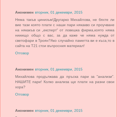
Анонимен
вторник, 01 декември, 2015
Няма такъв цинизъм!Другарко Михайлова, не бяхте ли
вие тази която плати с наши пари някакво си проучване
на някакъв си „експерт” от ловешка фирма,която няма
нииищо общо с вас, за да каже че няма нужда от
светофари в Троян?Ако случайно паметта ви е къса,то в
сайта на Т21 стои въпросния материал!
Отговор
Анонимен
вторник, 01 декември, 2015
Михайлова продължава да пръска пари за "анализи".
НАШИТЕ пари! Колко анализа ще плати на разни свои
хора?
Отговор
Анонимен
вторник, 01 декември, 2015