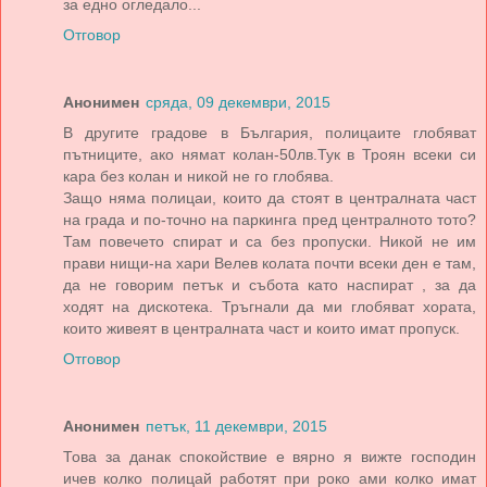
за едно огледало...
Отговор
Анонимен
сряда, 09 декември, 2015
В другите градове в България, полицаите глобяват
пътниците, ако нямат колан-50лв.Тук в Троян всеки си
кара без колан и никой не го глобява.
Защо няма полицаи, които да стоят в централната част
на града и по-точно на паркинга пред централното тото?
Там повечето спират и са без пропуски. Никой не им
прави нищи-на хари Велев колата почти всеки ден е там,
да не говорим петък и събота като наспират , за да
ходят на дискотека. Тръгнали да ми глобяват хората,
които живеят в централната част и които имат пропуск.
Отговор
Анонимен
петък, 11 декември, 2015
Това за данак спокойствие е вярно я вижте господин
ичев колко полицай работят при роко ами колко имат