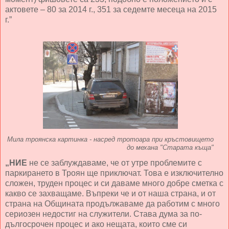
актовете – 80 за 2014 г., 351 за седемте месеца на 2015
г.”
Мила троянска картинка - насред тротоара при кръстовището
до механа "Старата къща"
„НИЕ
не се заблуждаваме, че от утре проблемите с
паркирането в Троян ще приключат. Това е изключително
сложен, труден процес и си даваме много добре сметка с
какво се захващаме. Въпреки че и от наша страна, и от
страна на Общината продължаваме да работим с много
сериозен недостиг на служители. Става дума за по-
дългосрочен процес и ако нещата, които сме си