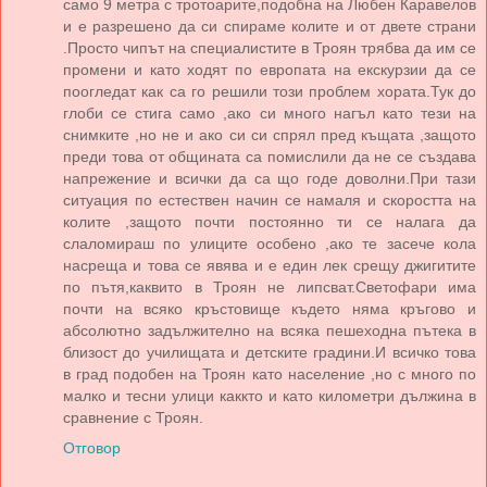
само 9 метра с тротоарите,подобна на Любен Каравелов
и е разрешено да си спираме колите и от двете страни
.Просто чипът на специалистите в Троян трябва да им се
промени и като ходят по европата на екскурзии да се
поогледат как са го решили този проблем хората.Тук до
глоби се стига само ,ако си много нагъл като тези на
снимките ,но не и ако си си спрял пред къщата ,защото
преди това от общината са помислили да не се създава
напрежение и всички да са що годе доволни.При тази
ситуация по естествен начин се намаля и скоростта на
колите ,защото почти постоянно ти се налага да
слаломираш по улиците особено ,ако те засече кола
насреща и това се явява и е един лек срещу джигитите
по пътя,каквито в Троян не липсват.Светофари има
почти на всяко кръстовище където няма кръгово и
абсолютно задължително на всяка пешеходна пътека в
близост до училищата и детските градини.И всичко това
в град подобен на Троян като население ,но с много по
малко и тесни улици каккто и като километри дължина в
сравнение с Троян.
Отговор