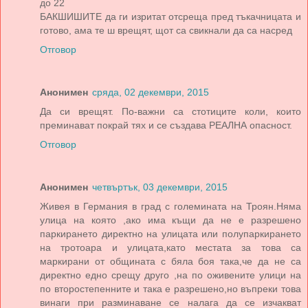
до 22
БАКШИШИТЕ да ги изритат отсреща пред тъкачницата и
готово, ама те ш врещят, щот са свикнали да са насред
Отговор
Анонимен
сряда, 02 декември, 2015
Да си врещят. По-важни са стотиците коли, които
преминават покрай тях и се създава РЕАЛНА опасност.
Отговор
Анонимен
четвъртък, 03 декември, 2015
Живея в Германия в град с големината на Троян.Няма
улица на която ,ако има къщи да не е разрешено
паркирането директно на улицата или полупаркирането
на тротоара и улицата,като местата за това са
маркирани от общината с бяла боя така,че да не са
директно едно срещу друго ,на по оживените улици на
по второстепенните и така е разрешено,но въпреки това
винаги при разминаване се налага да се изчакват