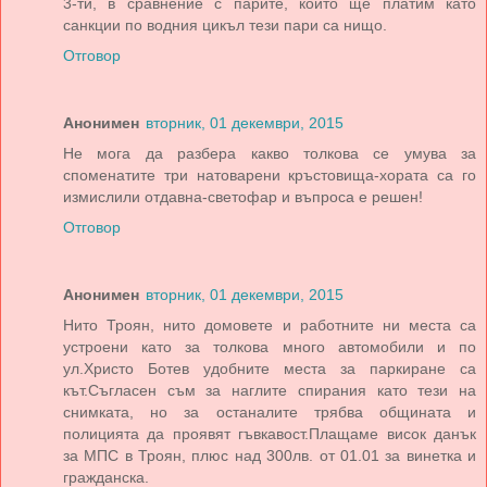
3-ти, в сравнение с парите, които ще платим като
санкции по водния цикъл тези пари са нищо.
Отговор
Анонимен
вторник, 01 декември, 2015
Не мога да разбера какво толкова се умува за
споменатите три натоварени кръстовища-хората са го
измислили отдавна-светофар и въпроса е решен!
Отговор
Анонимен
вторник, 01 декември, 2015
Нито Троян, нито домовете и работните ни места са
устроени като за толкова много автомобили и по
ул.Христо Ботев удобните места за паркиране са
кът.Съгласен съм за наглите спирания като тези на
снимката, но за останалите трябва общината и
полицията да проявят гъвкавост.Плащаме висок данък
за МПС в Троян, плюс над 300лв. от 01.01 за винетка и
гражданска.