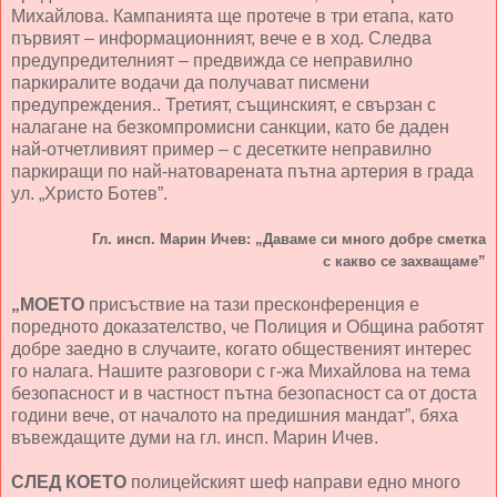
Михайлова. Кампанията ще протече в три етапа, като
първият – информационният, вече е в ход. Следва
предупредителният – предвижда се неправилно
паркиралите водачи да получават писмени
предупреждения.. Третият, същинският, е свързан с
налагане на безкомпромисни санкции, като бе даден
най-отчетливият пример – с десетките неправилно
паркиращи по най-натоварената пътна артерия в града
ул. „Христо Ботев”.
Гл. инсп. Марин Ичев: „Даваме си много добре сметка
с какво се захващаме”
„МОЕТО
присъствие на тази пресконференция е
поредното доказателство, че Полиция и Община работят
добре заедно в случаите, когато общественият интерес
го налага. Нашите разговори с г-жа Михайлова на тема
безопасност и в частност пътна безопасност са от доста
години вече, от началото на предишния мандат”, бяха
въвеждащите думи на гл. инсп. Марин Ичев.
СЛЕД КОЕТО
полицейският шеф направи едно много