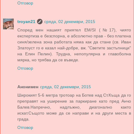
Отговор
troyan21
сряда, 02 декември, 2015
Според мен нашият приятел ЕМ/SI (№17), чиято
експертиза е безспорна, е абсолютно прав - без платена
синя/зелена зона работата няма как да стане (св. Иван
Златоуст го е казал най-добре, вж. "Светите застъпници"
на Елин Пелин). Трудна, непопулярна и главоболна
мярка, но трябва да се въведе.
Отговор
Анонимен
сряда, 02 декември, 2015
Широкият 5-6 метра тротоар на Ботев над Ст.Къща да го
преправят на уширение за паркиране като пред Анчо
Балев.Напречно, надлъжно, диагонално както
искат.Същото може да се направи и на други места в
града.
Отговор