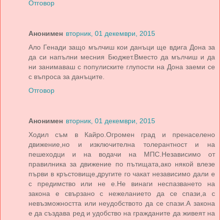
Отговор
Анонимен
вторник, 01 декември, 2015
Ало Генади защо мълчиш кои данъци ще вдига Дона за
да си напълни месния Бюджет.Вместо да мълчиш и да
ни занимаваш с популиските глупости на Дона заеми се
с въпроса за данъците.
Отговор
Анонимен
вторник, 01 декември, 2015
Ходил съм в Кайро.Огромен град и пренаселено
движение,но и изключителна толерантност и на
пешеходци и на водачи на МПС.Независимо от
правилника за движение по пътищата,ако някой влезе
първи в кръстовище,другите го чакат независимо дали е
с предимство или не е.Не винаги неспазването на
закона е свързано с нежеланието да се спази,а с
невъзможността или неудобството да се спази.А закона
е да създава ред и удобство на гражданите да живеят на