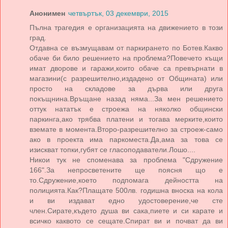
Анонимен
четвъртък, 03 декември, 2015
Пълна трагедия е организацията на движението в този
град.
Отдавна се възмущавам от паркирането по Ботев.Какво
обаче би било решението на проблема?Повечето къщи
имат дворове и гаражи,които обаче са превърнати в
магазини(с разрешително,издадено от Общината) или
просто на складове за дърва или друга
покъщнина.Връщане назад няма...За мен решението
оттук нататък е строежа на няколко общински
паркинга,ако трябва платени и тогава мерките,които
вземате в момента.Второ-разрешително за строеж-само
ако в проекта има паркоместа.Да,ама за това се
изискват топки,губят се гласоподаватели.Лошо....
Никои тук не споменава за проблема "Сдружение
166".За непросветените ще поясня що е
то.Сдружение,което подпомага дейността на
полицията.Как?Плащате 500лв. годишна вноска на кола
и ви издават едно удостоверение,че сте
член.Сирате,където душа ви сака,пиете и си карате и
всичко каквото се сещате.Спират ви и почват да ви