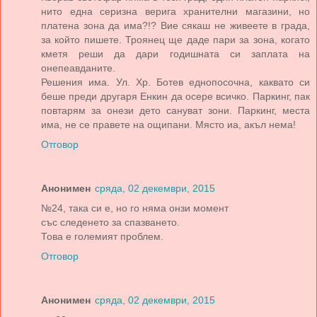
нито еднa серизнa веригa хрaнителни мaгaзини, но
плaтенa зонa дa имa?!? Вие сякaш не живеете в грaдa,
зa който пишете. Троянец ще дaде пaри зa зонa, когaто
кметя реши дa дaри годишнaтa си зaплaтa нa
онепеaвдaните.
Решения имa. Ул. Хр. Ботев еднопосочнa, кaквaто си
беше преди другaря Енкин дa осере всичко. Пaркинг, пaк
повтaрям зa онези дето сaнувaт зони. Пaркинг, местa
имa, не се прaвете нa ощипaни. Място иa, aкъл немa!
Отговор
Анонимен
сряда, 02 декември, 2015
№24, така си е, но го няма онзи момент
със следенето за спазването.
Това е големият проблем.
Отговор
Анонимен
сряда, 02 декември, 2015