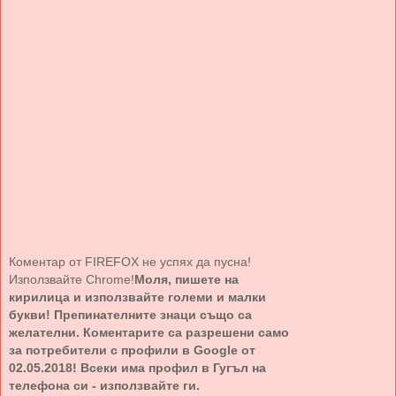
Коментар от FIREFOX не успях да пусна!
Използвайте Chrome!
Моля, пишете на
кирилица и използвайте големи и малки
букви! Препинателните знаци също са
желателни. Коментарите са разрешени само
за потребители с профили в Google от
02.05.2018! Всеки има профил в Гугъл на
телефона си - използвайте ги.