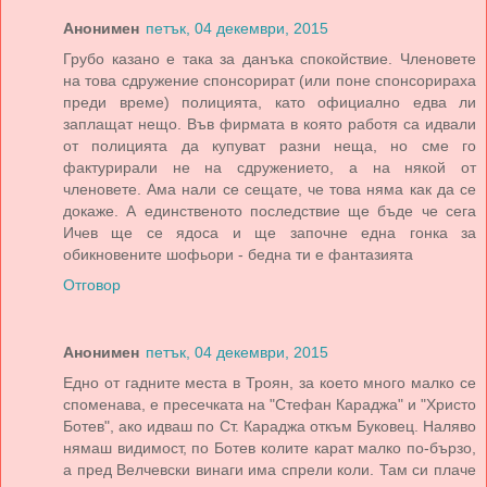
Анонимен
петък, 04 декември, 2015
Грубо казано е така за данъка спокойствие. Членовете
на това сдружение спонсорират (или поне спонсорираха
преди време) полицията, като официално едва ли
заплащат нещо. Във фирмата в която работя са идвали
от полицията да купуват разни неща, но сме го
фактурирали не на сдружението, а на някой от
членовете. Ама нали се сещате, че това няма как да се
докаже. А единственото последствие ще бъде че сега
Ичев ще се ядоса и ще започне една гонка за
обикновените шофьори - бедна ти е фантазията
Отговор
Анонимен
петък, 04 декември, 2015
Едно от гадните места в Троян, за което много малко се
споменава, е пресечката на "Стефан Караджа" и "Христо
Ботев", ако идваш по Ст. Караджа откъм Буковец. Наляво
нямаш видимост, по Ботев колите карат малко по-бързо,
а пред Велчевски винаги има спрели коли. Там си плаче