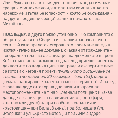
Ичев буквално на втория ден от новия мандат имахме
среща и стигнахме до идеята за тази кампания, която
нарекохме „Пътна безопасност” и която бе обсъждана и
на други предишни срещи”, заяви в началото г-жа
Михайлова.
ПОСЛЕДВА
и друго важно уточнение – че кампанията с
общите усилия на Община и Полиция започва точно
сега, тъй като предстои скорошното приемане на един
изключително важен документ, очакван от гражданите –
Генералния план за организация на движението в Троян.
Който пък станал възможен едва след приключването на
дейностите по водния цикъл на града и експертите вече
са готови с неговия проект
(публичното обсъждане се
състоя в понеделник, 30 ноември – бел. Т21)
, където
„темата паркиране е залегнала много сериозно”. И наред
с това ще даде отговор на два важни въпроса: за
местоположенията на т. нар. „легнали полицаи”; и каква
да бъде организацията на движението (светофари,
кръгово или друго) на три особено невралгични
кръстовища – при Вила „Ванна”, под болницата (ул.
„Радецки” и ул. „Христо Ботев”) и при АИР-а (дере