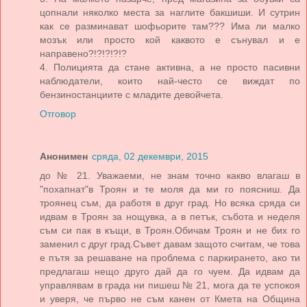
цопнали няколко места за наглите бакшиши. И сутрин
как се разминават шофьорите там??? Има ли малко
мозък или просто кой каквото е сънувал и е
направено?!?!?!?!?
4. Полицията да стане активна, а не просто пасивни
наблюдатели, които най-често се виждат по
бензиностанциите с младите девойчета.
Отговор
Анонимен
сряда, 02 декември, 2015
до № 21. Уважаеми, не знам точно какво влагаш в
"похапнат"в Троян и те моля да ми го поясниш. Да
троянец съм, да работя в друг град. Но всяка сряда си
идвам в Троян за нощувка, а в петък, събота и неделя
съм си пак в къщи, в Троян.Обичам Троян и не бих го
заменил с друг град.Съвет давам защото считам, че това
е пътя за решаване на проблема с паркирането, ако ти
предлагаш нещо друго дай да го чуем. Да идвам да
управлявам в града ни пишеш № 21, мога да те успокоя
и уверя, че първо не съм канен от Кмета на Община