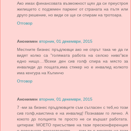
Ако имах финансовата възможност щях да си преустроя
жилището с подземен паркинг от страната на пътя или
друго решение, но види се ще си спирам на тротоара.
Отговор
Анонимен
вторник, 01 декември, 2015
Местните бизнес пръдлювци ако не спрът така че да ги
видят колко са "голямата работа на селско ниво"все
едно нищо....!Всеки ден сив голф спира на място за
инвалиди до пощата,има стикер но е инвалид колкото
има кенгура на Къпинчо
Отговор
Анонимен
вторник, 01 декември, 2015
7 -ми за бизнес пръдлювците съм съгласен с теб,но този
сив голф,наистина е на инвалид! Познавам го лично. А
кокото до полцията те просто не си вършат работата.
цитирам: МОЕТО присъствие на тази пресконференция
е поредното доказателство ..... там ти е мястото на тази