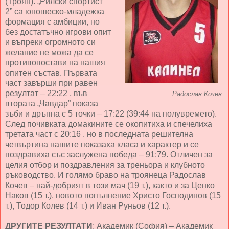
(Троян). „Рилски спортист
2” са юношеско-младежка
формация с амбиции, но
без достатъчно игрови опит
и въпреки огромното си
желание не можа да се
противопостави на нашия
опитен състав. Първата
част завърши при равен
резултат – 22:22 , във
Радослав Кочев
втората „Чавдар” показа
зъби и дръпна с 5 точки – 17:22 (39:44 на полувремето).
След почивката домакините се окопитиха и спечелиха
третата част с 20:16 , но в последната решителна
четвъртина нашите показаха класа и характер и се
поздравиха със заслужена победа – 91:79. Отличен за
целия отбор и поздравления за треньора и клубното
ръководство. И голямо браво на троянеца Радослав
Кочев – най-добрият в този мач (19 т.), както и за Ценко
Наков (15 т.), новото попълнение Христо Господинов (15
т.), Тодор Колев (14 т.) и Иван Руньов (12 т.).
ДРУГИТЕ РЕЗУЛТАТИ
: Академик (София) – Академик