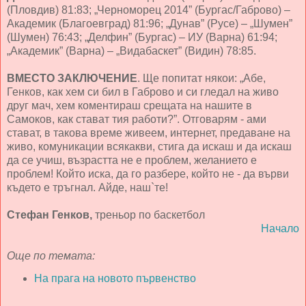
(Пловдив) 81:83; „Черноморец 2014” (Бургас/Габрово) –
Академик (Благоевград) 81:96; „Дунав” (Русе) – „Шумен”
(Шумен) 76:43; „Делфин” (Бургас) – ИУ (Варна) 61:94;
„Академик” (Варна) – „Видабаскет” (Видин) 78:85.
ВМЕСТО ЗАКЛЮЧЕНИЕ
. Ще попитат някои: „Абе,
Генков, как хем си бил в Габрово и си гледал на живо
друг мач, хем коментираш срещата на нашите в
Самоков, как стават тия работи?”. Отговарям - ами
стават, в такова време живеем, интернет, предаване на
живо, комуникации всякакви, стига да искаш и да искаш
да се учиш, възрастта не е проблем, желанието е
проблем! Който иска, да го разбере, който не - да върви
където е тръгнал. Айде, наш`те!
Стефан Генков,
треньор по баскетбол
Начало
Още по темата:
На прага на новото първенство