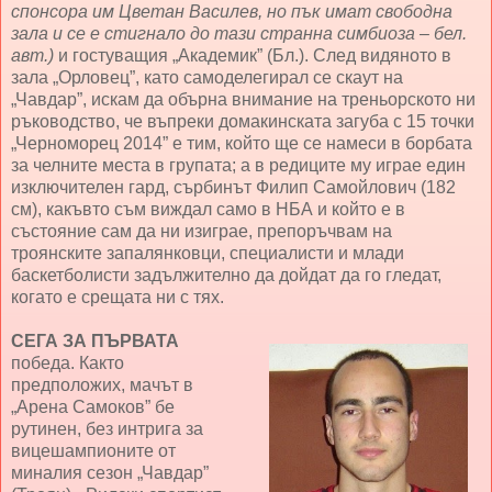
спонсора им Цветан Василев, но пък имат свободна
зала и се е стигнало до тази странна симбиоза – бел.
авт.)
и гостуващия „Академик” (Бл.). След видяното в
зала „Орловец”, като самоделегирал се скаут на
„Чавдар”, искам да обърна внимание на треньорското ни
ръководство, че въпреки домакинската загуба с 15 точки
„Черноморец 2014” е тим, който ще се намеси в борбата
за челните места в групата; а в редиците му играе един
изключителен гард, сърбинът Филип Самойлович (182
см), какъвто съм виждал само в НБА и който е в
състояние сам да ни изиграе, препоръчвам на
троянските запалянковци, специалисти и млади
баскетболисти задължително да дойдат да го гледат,
когато е срещата ни с тях.
СЕГА ЗА ПЪРВАТА
победа. Както
предположих, мачът в
„Арена Самоков” бе
рутинен, без интрига за
вицешампионите от
миналия сезон „Чавдар”