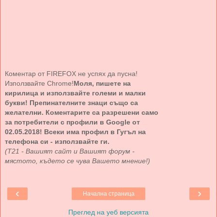
Коментар от FIREFOX не успях да пусна!
Използвайте Chrome!
Моля, пишете на
кирилица и използвайте големи и малки
букви! Препинателните знаци също са
желателни. Коментарите са разрешени само
за потребители с профили в Google от
02.05.2018! Всеки има профил в Гугъл на
телефона си - използвайте ги.
(Т21 - Вашият сайт и Вашият форум -
мястото, където се чува Вашето мнение!)
‹
›
Начална страница
Преглед на уеб версията