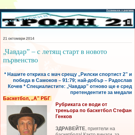
21 октомври 2014
„Чавдар” – с летящ старт в новото
първенство
* Нашите откриха с мач срещу „Рилски спортист 2” и
победа в Самоков – 91:79; най-добър – Радослав
Кочев * Специалистите: „Чавдар” отново ще е сред
претендентите за медали
Баскетбол,
„А” РБГ
Рубриката се води от
треньора по баскетбол Стефан
Генков
ЗДРАВЕЙТЕ
, приятели на
баскетбола! Както винаги, за