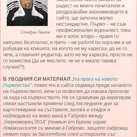
радост на моите почитатели и
раздразвайки анонимковците в
сайта, ще започна малко
нестандартно. Първо – не съм
професионален журналист, това
Стефан Генков
ми е хоби; второ – правя го
напълно безплатно; и трето – не работя по поръчки и не
робувам на клишета, на когото не му харесва, да не го
чете, а главният редактор, като не му харесва, просто не
го помества (да не мислите, че не е имало такива
случаи!?).
В УВОДНИЯ СИ МАТЕРИАЛ
„На прага на новото
първенство”
, поместен в сайта седмица преди началото
на първенството, вече си позволих да изкажа прогнози
за хода на първенството. Не се срамувам да коригирам
някои настъпили промени след последните дни за
картотекиране на съставите; затова и отидох и
наблюдавах на живо мача в Габрово между
„Черноморец 2014”
(тимът от Бургас играе
домакинските си мачове в Габрово, защото габровци
нямат пари за баскетбола след историите със