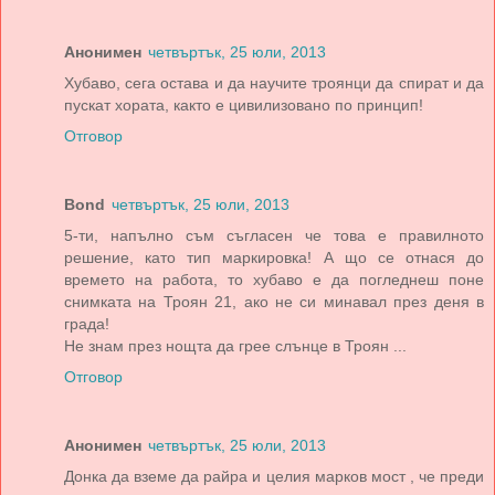
Анонимен
четвъртък, 25 юли, 2013
Хубаво, сега остава и да научите троянци да спират и да
пускат хората, както е цивилизовано по принцип!
Отговор
Bond
четвъртък, 25 юли, 2013
5-ти, напълно съм съгласен че това е правилното
решение, като тип маркировка! А що се отнася до
времето на работа, то хубаво е да погледнеш поне
снимката на Троян 21, ако не си минавал през деня в
града!
Не знам през нощта да грее слънце в Троян ...
Отговор
Анонимен
четвъртък, 25 юли, 2013
Донка да вземе да райра и целия марков мост , че преди