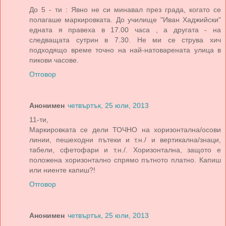
До 5 - ти : Явно не си минавал през града, когато се
полагаше маркировката. До училище "Иван Хаджийски"
едната я правеха в 17.00 часа , а другата - на
следващата сутрин в 7.30. Не ми се струва хич
подходящо време точно на най-натоварената улица в
пикови часове.
Отговор
Анонимен
четвъртък, 25 юли, 2013
11-ти,
Маркировката се дели ТОЧНО на хоризонтална/осови
линии, пешеходни пътеки и т.н./ и вертикална/знаци,
табели, сфетофари и т.н./. Хоризонтална, защото е
положена хоризонтално спрямо пътното платно. Капиш
или ниенте капиш?!
Отговор
Анонимен
четвъртък, 25 юли, 2013