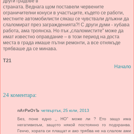
други градове в
страната. Веднага щом поставели червените
ограничителни конуси в участъците, където се работи,
местните автомобилисти сякаш се чувствали длъжни да
слаломират през загражденията?! С други думи - хубава
работа, ама троянска. Но пък „слаломистите” може да
имат известно оправдание – в този период на доста
места в града имаше пътни ремонти, а все отнякъде
трябваше да се минава.
Т21
Начало
24 коментара:
пАтРиОтЪ
четвъртък, 25 юли, 2013
Без, поне едно ,, НО" може ли ? Ето защо има
негативизъм, защото някой постоянно го подхранва.
Генчо, хората си плащат и ако трябва не на слалом ами