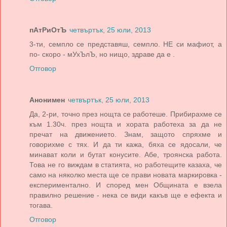
пАтРиОтЪ
четвъртък, 25 юли, 2013
3-ти, семпло се представяш, семпло. НЕ си мафиот, а
по- скоро - мУхЪлЪ, но нищо, здраве да е .
Отговор
Анонимен
четвъртък, 25 юли, 2013
Да, 2-ри, точно през нощта се работеше. Прибирахме се
към 1.30ч. през нощта и хората работеха за да не
пречат на движението. Знам, защото спряхме и
говорихме с тях. И да ти кажа, бяха се ядосали, че
минават коли и бутат конусите. Абе, троянска работа.
Това не го виждам в статията, но работещите казаха, че
само на няколко места ще се прави новата маркировка -
експериментално. И според мен Общината е взела
правилно решение - нека се види какъв ще е ефекта и
тогава.
Отговор