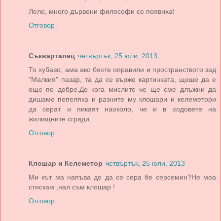
Леле, много дървени философи се появиха!
Отговор
Съкварталец
четвъртък, 25 юли, 2013
То хубаво, ама ако бяхте оправили и пространството зад
"Малкия" пазар, та да се върже картинката, щеше да е
още по добре.До кога мислите че ще сме длъжни да
дишаме пепеляка и разните му клошари и келеметори
да серат и пикаят наоколо, че и в ходовете на
жилищните сгради.
Отговор
Клошар и Келеметор
четвъртък, 25 юли, 2013
Ми кът ма напъва де да се сера бе серсемин?Не моа
стискам ,нал съм клошар !
Отговор