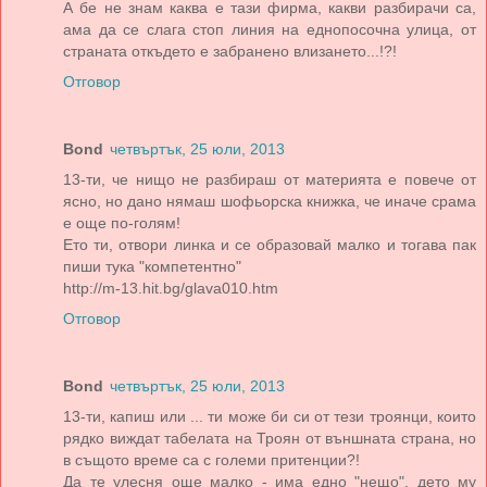
А бе не знам каква е тази фирма, какви разбирачи са,
ама да се слага стоп линия на еднопосочна улица, от
страната откъдето е забранено влизането...!?!
Отговор
Bond
четвъртък, 25 юли, 2013
13-ти, че нищо не разбираш от материята е повече от
ясно, но дано нямаш шофьорска книжка, че иначе срама
е още по-голям!
Ето ти, отвори линка и се образовай малко и тогава пак
пиши тука "компетентно"
http://m-13.hit.bg/glava010.htm
Отговор
Bond
четвъртък, 25 юли, 2013
13-ти, капиш или ... ти може би си от тези троянци, които
рядко виждат табелата на Троян от външната страна, но
в същото време са с големи притенции?!
Да те улесня още малко - има едно "нещо", дето му