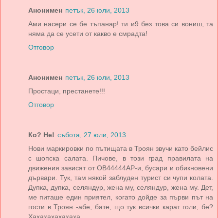
Анонимен
петък, 26 юли, 2013
Ами насери се бе тъпанар! ти и9 без това си вониш, та
няма да се усети от какво е смрадта!
Отговор
Анонимен
петък, 26 юли, 2013
Простаци, престанете!!!
Отговор
Ко? Не!
събота, 27 юли, 2013
Нови маркировки по пътищата в Троян звучи като бейлис
с шопска салата. Пичове, в този град правилата на
движения зависят от ОВ44444АР-и, бусари и обикновени
дървари. Тук, там някой заблуден турист си чупи колата.
Дупка, дупка, селяндур, жена му, селяндур, жена му. Дет,
ме питаше един приятел, когато дойде за първи път на
гости в Троян -абе, бате, що тук всички карат голи, бе?
Хахахахахахаха