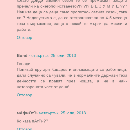
когато дойде зимния сезон те се премахват, защото
пречели на снегопочистването?!?!?!? Б Е З У М И Е ???
Нашите деца са деца само пролетно- летния сезон, така
ли ? Недопустимо е, да се отстраняват за по 4-5 месеца
тези съоръжения, защото някой го мързи да мисли и
работи.
Отговор
Bond
четвъртък, 25 юли, 2013
Генади,
Попитай другаря Кацаров и оплакващите се работници,
дали случайно са чували, че в нормалните държави тези
дейностти се правят през нощта, а не в най-
натоварената част от деня!
Отговор
мАфиОтЪ
четвъртък, 25 юли, 2013
Ко каза пАтРи??
Отговор