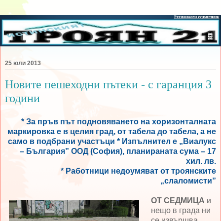
25 юли 2013
Новите пешеходни пътеки - с гаранция 3
години
* За пръв път подновяването на хоризонталната
маркировка е в целия град, от табела до табела, а не
само в подбрани участъци * Изпълнител е „Виалукс
– България” ООД (София), планираната сума – 17
хил. лв.
* Работници недоумяват от троянските
„слаломисти”
ОТ СЕДМИЦА
и
нещо в града ни
се извършва