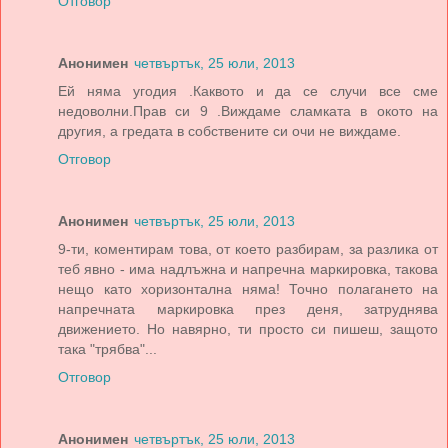
Отговор
Анонимен
четвъртък, 25 юли, 2013
Ей няма угодия .Каквото и да се случи все сме
недоволни.Прав си 9 .Виждаме сламката в окото на
другия, а гредата в собствените си очи не виждаме.
Отговор
Анонимен
четвъртък, 25 юли, 2013
9-ти, коментирам това, от което разбирам, за разлика от
теб явно - има надлъжна и напречна маркировка, такова
нещо като хоризонтална няма! Точно полагането на
напречната маркировка през деня, затруднява
движението. Но навярно, ти просто си пишеш, защото
така "трябва"...
Отговор
Анонимен
четвъртък, 25 юли, 2013