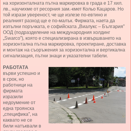
на хоризонталната пътна маркировка в града е 17 хил.
лв., научихме от ресорния зам.-кмет Кольо Кацаров. Но
той изрази увереност, че ще излезе по-евтино и
реалният разход ще е по-малък. Фирмата, наета да
изпълни поръчката, е софийската „Виалукс – България”
ООД (подразделение на международния холдинг
„Swarco”), която е специализирана в извършването на
хоризонтална пътна маркировка, проектиране, доставка
и монтаж на съоръжения за хоризонтална и вертикална
сигнализация, пътни знаци и указателни табели.
РАБОТАТА
върви успешно и
в срок, но
работници на
фирмата
изразили
недоумение от
една троянска
„специфика”, на
каквато не се
били натъквали в