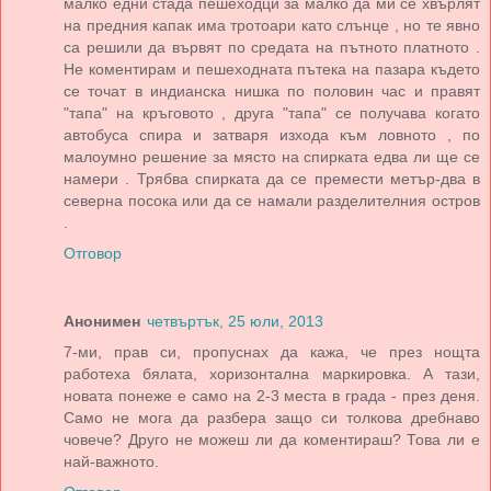
малко едни стада пешеходци за малко да ми се хвърлят
на предния капак има тротоари като слънце , но те явно
са решили да вървят по средата на пътното платното .
Не коментирам и пешеходната пътека на пазара където
се точат в индианска нишка по половин час и правят
"тапа" на кръговото , друга "тапа" се получава когато
автобуса спира и затваря изхода към ловното , по
малоумно решение за място на спирката едва ли ще се
намери . Трябва спирката да се премести метър-два в
северна посока или да се намали разделителния остров
.
Отговор
Анонимен
четвъртък, 25 юли, 2013
7-ми, прав си, пропуснах да кажа, че през нощта
работеха бялата, хоризонтална маркировка. А тази,
новата понеже е само на 2-3 места в града - през деня.
Само не мога да разбера защо си толкова дребнаво
човече? Друго не можеш ли да коментираш? Това ли е
най-важното.