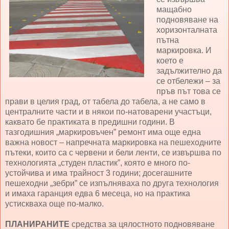
мащабно
подновяване на
хоризонталната
пътна
маркировка. И
което е
задължително да
се отбележи – за
пръв път това се
прави в целия град, от табела до табела, а не само в
централните части и в някои по-натоварени участъци,
каквато бе практиката в предишни години. В
тазгодишния „маркировъчен” ремонт има още една
важна новост – напречната маркировка на пешеходните
пътеки, които са с червени и бели ленти, се извършва по
технологията „студен пластик”, която е много по-
устойчива и има трайност 3 години; досегашните
пешеходни „зебри” се изпълняваха по друга технология
и имаха гаранция едва 6 месеца, но на практика
устискваха още по-малко.
ПЛАНИРАНИТЕ
средства за цялостното подновяване