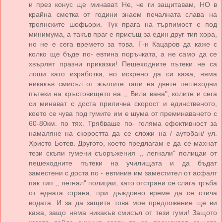
и през конус ще минават. Не, че ги защитавам, НО в
крайна сметка от години знаем печалната слава на
троянските шофьори. Тук прага на търпимост е под
минимума, а такъв праг е присъщ за един друг тип хора,
но не е сега времето за това. Г-н Кацаров да каже с
колко ще бъде по- евтина поръчката, а не само да се
хвърлят празни приказки! Пешеходните пътеки не са
лоши като изработка, но искрено да си кажа, няма
никакъв смисъл от жълтите тапи на двете пешеходни
пътеки на кръстовището на ,, Вила вана", колите и сега
си минават с доста прилична скорост и единственото,
което се чува под гумите им е шума от преминаването с
60-80км. по тях. Трябваше по- голяма ефективност за
намаляне на скоростта да се сложи на / аутобан/ ул.
Христо Ботев. Другото, което предлагам е да се махнат
тези скъпи гумени съоръжения ,, легнали" полицаи от
пешеходните пътеки на училищата и да бъдат
заместени с доста по - евтиния им заместител от асфалт
пак тип ,, легнал" полицаи, като отстрани се слага тръба
от едната страна, при дъждовно време да се отича
водата. И за да защитя това мое предложение ще ви
кажа, защо няма никакъв смисъл от тези гуми! Защото