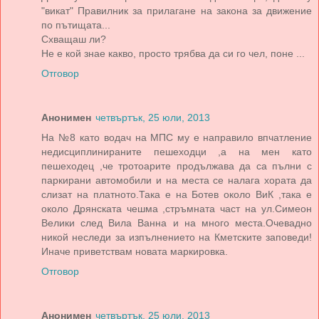
"викат" Правилник за прилагане на закона за движение
по пътищата...
Схващаш ли?
Не е кой знае какво, просто трябва да си го чел, поне ...
Отговор
Анонимен
четвъртък, 25 юли, 2013
На №8 като водач на МПС му е направило впчатление
недисциплинираните пешеходци ,а на мен като
пешеходец ,че тротоарите продължава да са пълни с
паркирани автомобили и на места се налага хората да
слизат на платното.Така е на Ботев около ВиК ,така е
около Дрянската чешма ,стръмната част на ул.Симеон
Велики след Вила Ванна и на много места.Очевадно
никой неследи за изпълнението на Кметските заповеди!
Иначе приветствам новата маркировка.
Отговор
Анонимен
четвъртък, 25 юли, 2013