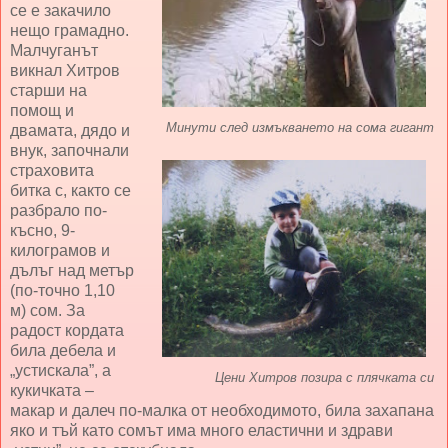
се е закачило
нещо грамадно.
Малчуганът
викнал Хитров
старши на
помощ и
Минути след измъкването на сома гигант
двамата, дядо и
внук, започнали
страховита
битка с, както се
разбрало по-
късно, 9-
килограмов и
дълъг над метър
(по-точно 1,10
м) сом. За
радост кордата
била дебела и
„устискала”, а
Цени Хитров позира с плячката си
кукичката –
макар и далеч по-малка от необходимото, била захапана
яко и тъй като сомът има много еластични и здрави