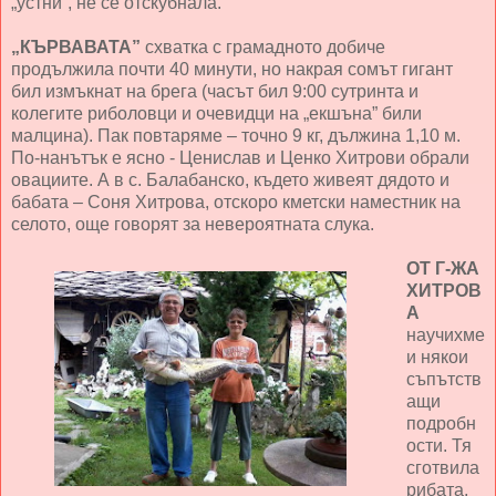
„устни”, не се отскубнала.
„КЪРВАВАТА”
схватка с грамадното добиче
продължила почти 40 минути, но накрая сомът гигант
бил измъкнат на брега (часът бил 9:00 сутринта и
колегите риболовци и очевидци на „екшъна” били
малцина). Пак повтаряме – точно 9 кг, дължина 1,10 м.
По-нанътък е ясно - Ценислав и Ценко Хитрови обрали
овациите. А в с. Балабанско, където живеят дядото и
бабата – Соня Хитрова, отскоро кметски наместник на
селото, още говорят за невероятната слука.
ОТ Г-ЖА
ХИТРОВ
А
научихме
и някои
съпътств
ащи
подробн
ости. Тя
сготвила
рибата,