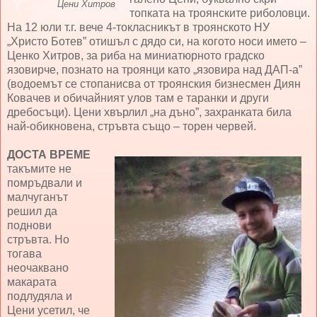
Цени Хитров
топката на троянските риболовци.
На 12 юли т.г. вече 4-токласникът в троянското НУ
„Христо Ботев” отишъл с дядо си, на когото носи името –
Ценко Хитров, за риба на миниатюрното градско
язовирче, познато на троянци като „язовира над ДАП-а”
(водоемът се стопанисва от троянския бизнесмен Диян
Ковачев и обичайният улов там е таранки и други
дребосъци). Цени хвърлил „на дъно”, захранката била
най-обикновена, стръвта също – торен червей.
ДОСТА ВРЕМЕ
такъмите не
помръдвали и
малчуганът
решил да
поднови
стръвта. Но
тогава
неочаквано
макарата
подлудяла и
Цени усетил, че