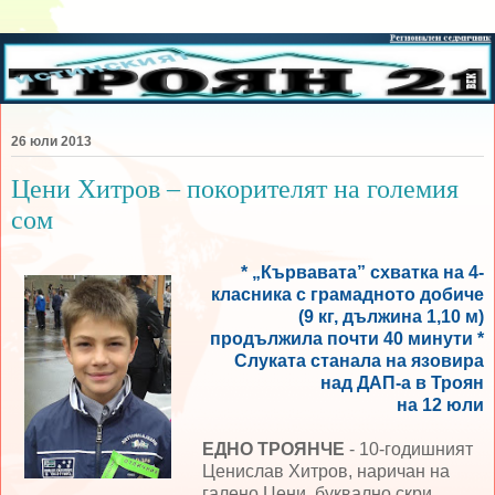
26 юли 2013
Цени Хитров – покорителят на големия
сом
* „Кървавата” схватка на 4-
класника с грамадното добиче
(9 кг, дължина 1,10 м)
продължила почти 40 минути *
Слуката станала на язовира
над ДАП-а в Троян
на 12 юли
ЕДНО ТРОЯНЧЕ
- 10-годишният
Ценислав Хитров, наричан на
галено Цени, буквално скри