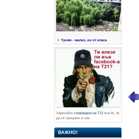
Троян - малко, но от класа
Харесайте
страницата на Т21
във fb, за
да се срещаме и там.
ВАЖНО!