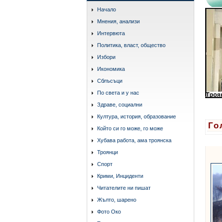
Начало
Мнения, анализи
Интервюта
Политика, власт, общество
Избори
Икономика
Сблъсъци
По света и у нас
Здраве, социални
Култура, история, образование
Го
Който си го може, го може
Хубава работа, ама троянска
Троянци
Спорт
Крими, Инциденти
Читателите ни пишат
Жълто, шарено
Фото Око