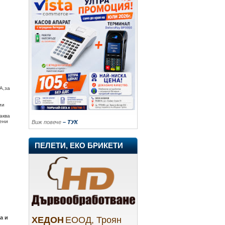
А,за
ии
аква
вени
Виж повече
– ТУК
ПЕЛЕТИ, ЕКО БРИКЕТИ
а и
ХЕДОН
ЕООД, Троян