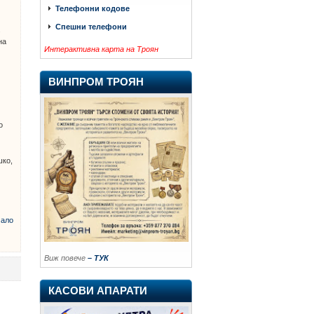
Телефонни кодове
Спешни телефони
.
на
Интерактивна карта на Троян
ВИНПРОМ ТРОЯН
о
шко,
ало
Виж повече
– ТУК
КАСОВИ АПАРАТИ