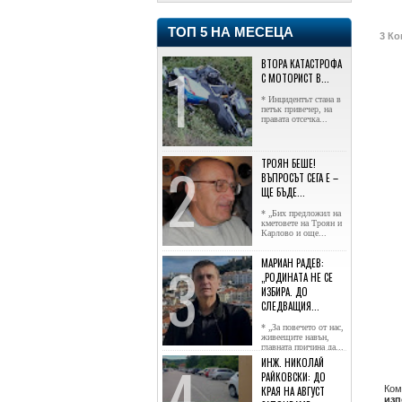
ТОП 5 НА МЕСЕЦА
3 Ко
ВТОРА КАТАСТРОФА
С МОТОРИСТ В...
* Инцидентът стана в
петък привечер, на
правата отсечка...
ТРОЯН БЕШЕ!
ВЪПРОСЪТ СЕГА Е –
ЩЕ БЪДЕ...
* „Бих предложил на
кметовете на Троян и
Карлово и още...
МАРИАН РАДЕВ:
„РОДИНАТА НЕ СЕ
ИЗБИРА. ДО
СЛЕДВАЩИЯ...
* „За повечето от нас,
живеещите навън,
главната причина да...
ИНЖ. НИКОЛАЙ
РАЙКОВСКИ: ДО
Ком
КРАЯ НА АВГУСТ
изп