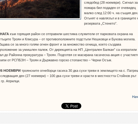
следобед (28 ноември). Сигнал за
пожара бил подаден от очевидец
малко след 12:00 ч. на същия ден
Огънят е навлязъл и в границите 
резервата „Стенето”.
ДНАГА
към горящия район се отправили шестима служители от парковата охрана на
тъците Троян и Клисура – от противоположните подстъпи Нешковци и Букова могила.
щава се за много голям огнен фронт и за множество огнища, което създава
положение за умишлен палеж. От дирекцията на НП „Централен Балкан” са изпратили
ал до Районна прокуратура – Троян. Подготвя се масирана гасаческа акция с участиет
кипи от РСПБЗН – Троян и Държавно горско стопанство – Черни Осъм.
26 НОЕМВРИ
троянските огнеборци гасиха 30 дка сухи треви в землището на с. Патре
 следващия ден (27 ноември) – 100 дка сухи треви и храсти в местността Стойнов рът
 гр. Априлци.
Нач