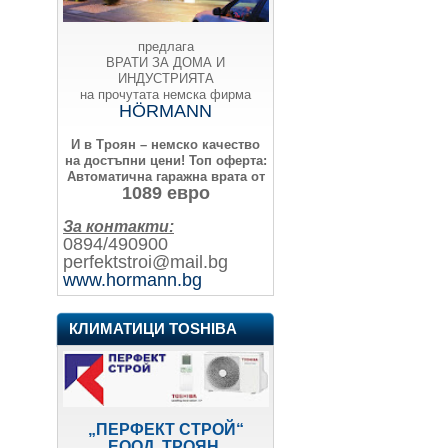
предлага
ВРАТИ ЗА ДОМА И
ИНДУСТРИЯТА
на прочутата немска фирма
HÖRMANN
И в Троян – немско качество
на достъпни цени!
Топ оферта:
Автоматична гаражна врата от
1089 евро
За контакти:
0894/490900
perfektstroi@mail.bg
www.hormann.bg
КЛИМАТИЦИ TOSHIBA
„ПЕРФЕКТ СТРОЙ“
ЕООД, ТРОЯН