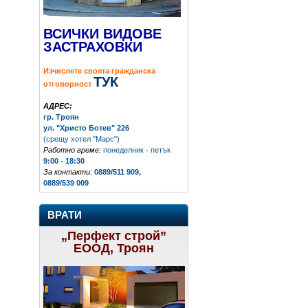
ВСИЧКИ ВИДОВЕ
ЗАСТРАХОВКИ
Изчислете своята гражданска
ТУК
отговорност
АДРЕС:
гр. Троян
ул. "Христо Ботев" 226
(срещу хотел "Марс")
Работно време:
понеделник - петък
9:00 - 18:30
За контакти:
0889/511 909,
0889/539 009
ВРАТИ
„Перфект строй”
ЕООД, Троян