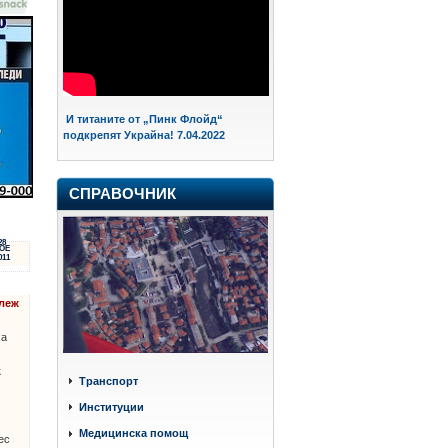
И титаните от „Пинк Флойд“
подкрепят Украйна! 7.04.2022
СПРАВОЧНИК
28
ОЕ
011
алеж
ха
к
Транспорт
Институции
Медицинска помощ
ес