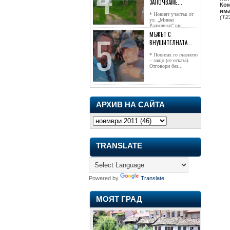
ЗАПОЧВАМЕ...
Ком
има
* Новият участък от
(Т2
ул. „Минко
Радковски“ ще
достигне жк...
МЪЖЪТ С
ВНУШИТЕЛНАТА...
* Попитах го главното
– защо (се отказа).
Отговори без...
АРХИВ НА САЙТА
TRANSLATE
Powered by
Translate
МОЯТ ГРАД