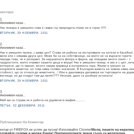
ментара:
1.
Анонимен каза...
Ако пожара е умишлен,това е гавра със природата,тежко ни и горко !!!!!!
ВТОРНИК, 29 НОЕМВРИ, 2011
2.
Анонимен каза...
Ако е умишлен палеж, с каква цел? Става ли района за построяване на хотели и басейни! 
вили или с някаква друга цел. Може би са на собственици, на които не са върнати горите,
поради това, че е резерват. За нарушената флора и фауна, ще плащаме много скъпо – с
трудностите, които очакват нашите деца и внуци! Ако е умишлен пожар, и ако е с цел ,нич
интереси, ще го хванат, когато закука кукувица в изгорялата гора. Жалко и грешно за
изорялите животни, но това няма голямо значение. В България живота на човека няма ник
стойност, що се отнася до животните...! Или е даалавера далавера на търговците на дър
въглища, но да отидат там да палят!??? Незнам, дано се разбере истината!
ВТОРНИК, 29 НОЕМВРИ, 2011
3.
Анонимен каза...
Май ми се струва,че е работа на дървената мафия...........
ПЕТЪК, 02 ДЕКЕМВРИ, 2011
Публикуване На Коментар
ентар от FIREFOX не успях да пусна! Използвайте Chrome!
Моля, пишете на кирилиц
олзвайте големи и малки букви! Препинателните знаци също са желателни.