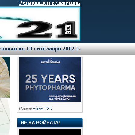
Повече
– виж ТУК
НЕ НА ВОЙНАТА!