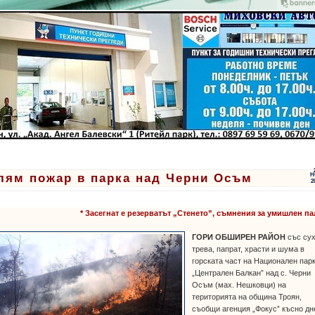
лям пожар в парка над Черни Осъм
Н
2
* Засегнат е резерватът „Стенето”, съмнения за умишлен п
ГОРИ ОБШИРЕН РАЙОН
със су
трева, папрат, храсти и шума в
горската част на Национален пар
„Централен Балкан” над с. Черни
Осъм (мах. Нешковци) на
територията на община Троян,
съобщи агенция „Фокус” късно дн