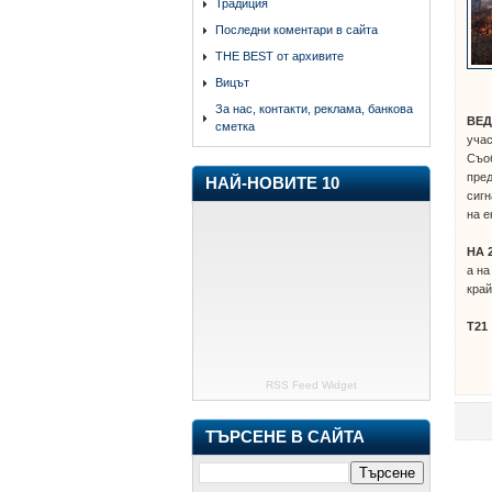
Традиция
Последни коментари в сайта
THE BEST от архивите
Вицът
За нас, контакти, реклама, банкова
ВЕ
сметка
учас
Съоб
пред
НАЙ-НОВИТЕ 10
сигн
на е
НА 
а на
край
Т21
RSS Feed Widget
ТЪРСЕНЕ В САЙТА