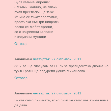
Буля калина миреше:
- Мълчи, калино, не плачи,
буля престилки ще тъче.
Мъчно се тъкат престилки,
престилки със три нищелки,
лесно се любят ергени,
се с накривени калпаци
и засукани мустаци.
Отговор
Анонимен
четвъртък, 27 октомври, 2011
38 и аз ще гласувам за ГЕРБ за президентска двойка но
тук в Троян ще подкрепя Донка Михайлова
Отговор
Анонимен
четвъртък, 27 октомври, 2011
Вижте само снимката, ясно личи че само ще взима няма
да дава.