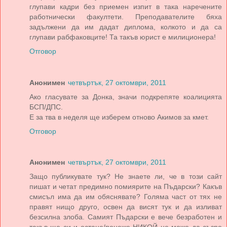
глупави кадри без приемен изпит в така наречените
работнически факултети. Преподавателите бяха
задължени да им дадат диплома, колкото и да са
глупави рабфаковците! Та такъв юрист е милиционера!
Отговор
Анонимен
четвъртък, 27 октомври, 2011
Ако гласувате за Донка, значи подкрепяте коалицията
БСП/ДПС.
Е за тва в неделя ще изберем отново Акимов за кмет.
Отговор
Анонимен
четвъртък, 27 октомври, 2011
Защо публикувате тук? Не знаете ли, че в този сайт
пишат и четат предимно помиярите на Пъдарски? Какъв
смисъл има да им обяснявате? Голяма част от тях не
правят нищо друго, освен да висят тук и да изливат
безсилна злоба. Самият Пъдарски е вече безработен и