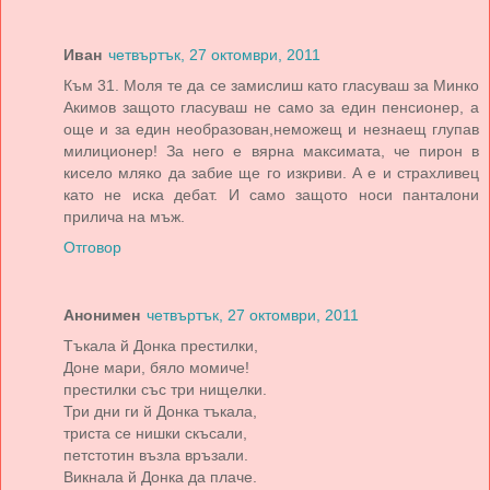
Иван
четвъртък, 27 октомври, 2011
Към 31. Моля те да се замислиш като гласуваш за Минко
Акимов защото гласуваш не само за един пенсионер, а
още и за един необразован,неможещ и незнаещ глупав
милиционер! За него е вярна максимата, че пирон в
кисело мляко да забие ще го изкриви. А е и страхливец
като не иска дебат. И само защото носи панталони
прилича на мъж.
Отговор
Анонимен
четвъртък, 27 октомври, 2011
Тъкала й Донка престилки,
Доне мари, бяло момиче!
престилки със три нищелки.
Три дни ги й Донка тъкала,
триста се нишки скъсали,
петстотин възла връзали.
Викнала й Донка да плаче.