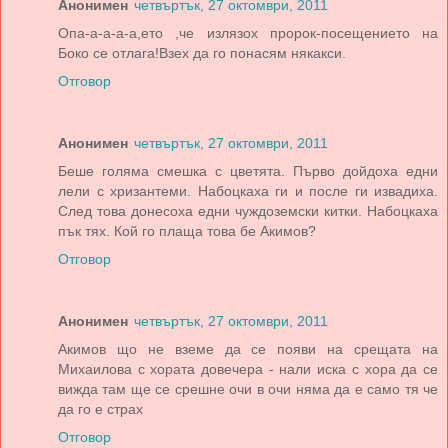
Анонимен
четвъртък, 27 октомври, 2011
Опа-а-а-а-а,ето ,че излязох пророк-посещението на
Боко се отлага!Взех да го понасям някакси.
Отговор
Анонимен
четвъртък, 27 октомври, 2011
Беше голяма смешка с цветята. Първо дойдоха едни
лели с хризантеми. Набоцкаха ги и после ги извадиха.
След това донесоха едни чуждоземски китки. Набоцкаха
пък тях. Кой го плаща това бе Акимов?
Отговор
Анонимен
четвъртък, 27 октомври, 2011
Акимов що не вземе да се появи на срещата на
Михаилова с хората довечера - нали иска с хора да се
вижда там ще се срешне очи в очи няма да е само тя че
да го е страх
Отговор