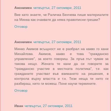
Анонимен
четвъртък, 27 октомври, 2011
Вие като знаете, че Раличка Бенчева пише материалите
на Минка как очаквате да няма правописни грешки?
Отговор
Анонимен
четвъртък, 27 октомври, 2011
Минко Акимов всъщност не е разбрал на какво го кани
Михайлова. Акимов, какво е това "гражданско
управление", за което говориш. За пръв път чувам за
такова нещо. Жената те кани да си говорите за
"гражданско участие в местната политика", т.е. как
гражданите участват във взимането на решения, в
контрола върху властта и т.н. Тези неща ти нито ги
разбираш, нито ги можеш. Поне научи термините.
Отговор
Иван
четвъртък, 27 октомври, 2011