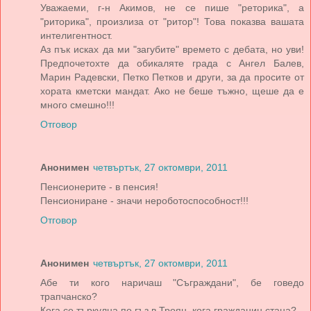
Уважаеми, г-н Акимов, не се пише "реторика", а
"риторика", произлиза от "ритор"! Това показва вашата
интелигентност.
Аз пък исках да ми "загубите" времето с дебата, но уви!
Предпочетохте да обикаляте града с Ангел Балев,
Марин Радевски, Петко Петков и други, за да просите от
хората кметски мандат. Ако не беше тъжно, щеше да е
много смешно!!!
Отговор
Анонимен
четвъртък, 27 октомври, 2011
Пенсионерите - в пенсия!
Пенсиониране - значи нероботоспособност!!!
Отговор
Анонимен
четвъртък, 27 октомври, 2011
Абе ти кого наричаш "Съграждани", бе говедо
трапчанско?
Кога се търкулна по гъз в Троян, кога гражданин стана?