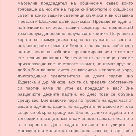
мързелив председател на общинския съвет, който
трябваше да носите на гърба си!Работехте с общински
съвет, в който вашите съветници мълчаха и ви оставяха
Пеевски и Шошкова да ви разкъсват! Предаде ви един от
най-близките ви хора, вашия секретар на общината.В
този форум денонощно получавахте критики. По улиците
хората се възмущаваха първо от дупките, а сега от
некачествените ремонти.Лидерът на вашата собствена
партия почти до изборите прокламираше,че не вие ще
сте техния кандидат. Бизнесмените-съветници насаме
признаваха,че вие не ставате за кмет, но нямат друг по-
добър.Във вашата листа се включиха непочтени хора,
дългогодишни представители на други партии д-р
Дудевска и д-р Минков, ако те са предали собствените
си партии няма ли утре да предадат и вас? Вие
разцепихте десните партии, но днес това се обърна
срещу вас. Вие дадохте пари по проекти на една част от
вашата администрация, но на другите не дадохте и това
също се обърна срещу вас.Вие не успяхте в дебата по
телевизията, защото както сам знаете вашата сила не е
в говоренето. Днес ходите отчаяно по улиците и
магазините и молите като просяк за гласове, а зад гърба