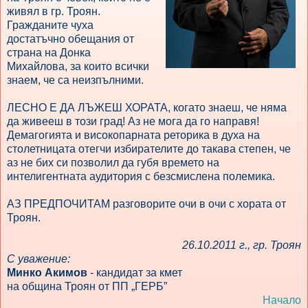
живял в гр. Троян.
Гражданите чуха
достатъчно обещания от
страна на Донка
Михайлова, за които всички
знаем, че са неизпълними.
ЛЕСНО Е ДА ЛЪЖЕШ ХОРАТА, когато знаеш, че няма
да живееш в този град! Аз не мога да го направя!
Демагогията и високопарната реторика в духа на
столетницата отегчи избирателите до такава степен, че
аз не бих си позволил да губя времето на
интелигентната аудитория с безсмислена полемика.
АЗ ПРЕДПОЧИТАМ разговорите очи в очи с хората от
Троян.
26.10.2011 г., гр. Троян
С уважение:
Минко Акимов
- кандидат за кмет
на община Троян от ПП „ГЕРБ”
Начало