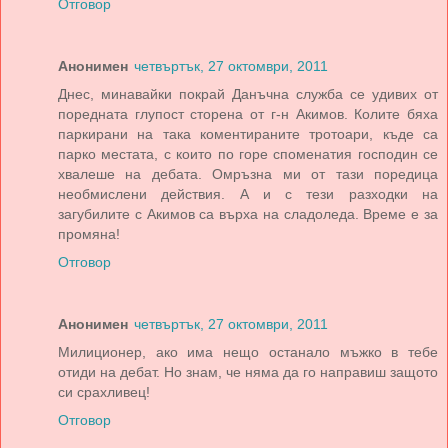
Отговор
Анонимен
четвъртък, 27 октомври, 2011
Днес, минавайки покрай Данъчна служба се удивих от
поредната глупост сторена от г-н Акимов. Колите бяха
паркирани на така коментираните тротоари, къде са
парко местата, с които по горе споменатия господин се
хвалеше на дебата. Омръзна ми от тази поредица
необмислени действия. А и с тези разходки на
загубилите с Акимов са върха на сладоледа. Време е за
промяна!
Отговор
Анонимен
четвъртък, 27 октомври, 2011
Милиционер, ако има нещо останало мъжко в тебе
отиди на дебат. Но знам, че няма да го направиш защото
си срахливец!
Отговор