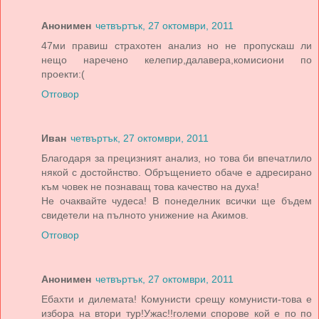
Анонимен
четвъртък, 27 октомври, 2011
47ми правиш страхотен анализ но не пропускаш ли
нещо наречено келепир,далавера,комисиони по
проекти:(
Отговор
Иван
четвъртък, 27 октомври, 2011
Благодаря за прецизният анализ, но това би впечатлило
някой с достойнство. Обръщението обаче е адресирано
към човек не познаващ това качество на духа!
Не очаквайте чудеса! В понеделник всички ще бъдем
свидетели на пълното унижение на Акимов.
Отговор
Анонимен
четвъртък, 27 октомври, 2011
Ебахти и дилемата! Комунисти срещу комунисти-това е
избора на втори тур!Ужас!!големи спорове кой е по по