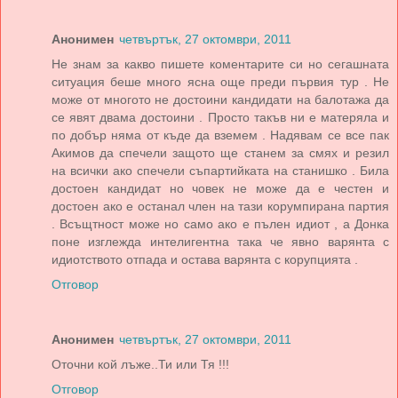
Анонимен
четвъртък, 27 октомври, 2011
Не знам за какво пишете коментарите си но сегашната
ситуация беше много ясна още преди първия тур . Не
може от многото не достоини кандидати на балотажа да
се явят двама достоини . Просто такъв ни е матеряла и
по добър няма от къде да вземем . Надявам се все пак
Акимов да спечели защото ще станем за смях и резил
на всички ако спечели съпартийката на станишко . Била
достоен кандидат но човек не може да е честен и
достоен ако е останал член на тази корумпирана партия
. Всъщтност може но само ако е пълен идиот , а Донка
поне изглежда интелигентна така че явно варянта с
идиотството отпада и остава варянта с корупцията .
Отговор
Анонимен
четвъртък, 27 октомври, 2011
Оточни кой лъже..Ти или Тя !!!
Отговор