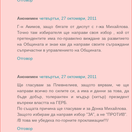
Отговор
Анонимен
четвъртък, 27 октомври, 2011
Г-н Акимов, защо бягате от диспут с г-жа Михайлова.
Точно там избирателя ще направи своя избор , кой от
претендентите има по-правилно виждане за развитието
на Общината и знае как да направи своите съграждани
съпричастни в управлението на Общината.
Отговор
Анонимен
четвъртък, 27 октомври, 2011
Ще гласувам за Плевнелиев, защото вярвам, че ще
направи всичко по силите си, а има и данни за това, да
бъде добър, толерантен и мъдър (хитър) президент
въпреки властта на ГЕРБ.
По същата причина ще гласувам и за Донка Михайлова.
Защото избирам да направя избор "ЗА", а не "ПРОТИВ".
/В това ме убедиха по-горните прокламации!!!/
Отговор