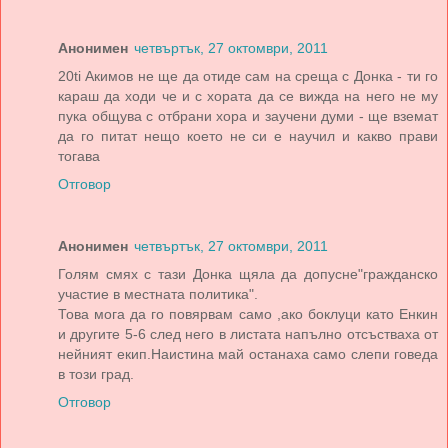
Анонимен
четвъртък, 27 октомври, 2011
20ti Акимов не ще да отиде сам на среща с Донка - ти го
караш да ходи че и с хората да се вижда на него не му
пука общува с отбрани хора и заучени думи - ще вземат
да го питат нещо което не си е научил и какво прави
тогава
Отговор
Анонимен
четвъртък, 27 октомври, 2011
Голям смях с тази Донка щяла да допусне"гражданско
участие в местната политика".
Това мога да го повярвам само ,ако боклуци като Енкин
и другите 5-6 след него в листата напълно отсъстваха от
нейният екип.Наистина май останаха само слепи говеда
в този град.
Отговор