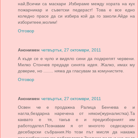
най,Всички са маскари .Избираме между хората на кух
пожарникар и съветски педераст! Това е все едно
коледно прасе да си избира кой да го заколи.Айде на
изборитеее,молим!
Отговор
Анонимен
четвъртък, 27 октомври, 2011
А къде се е чуло и видяло сини да подкрепят червени.
Милко Стончев предаде синята идея. Жалко, имах му
доверие, но ........ няма да гласувам за комунистите.
Отговор
Анонимен
четвъртък, 27 октомври, 2011
Освен че е продажна Ралица Бенчева е и
нагла,бездарна наречена от някои(журналистка).Та
каквато е тя, такъв е и предизборният им
работодател.Познавам я от многото седесарски-
десебарски събрания.Но този път мисля да накажа