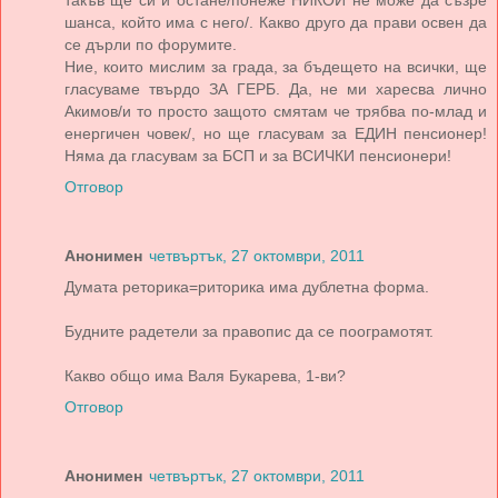
такъв ще си и остане/понеже НИКОЙ не може да съзре
шанса, който има с него/. Какво друго да прави освен да
се дърли по форумите.
Ние, които мислим за града, за бъдещето на всички, ще
гласуваме твърдо ЗА ГЕРБ. Да, не ми харесва лично
Акимов/и то просто защото смятам че трябва по-млад и
енергичен човек/, но ще гласувам за ЕДИН пенсионер!
Няма да гласувам за БСП и за ВСИЧКИ пенсионери!
Отговор
Анонимен
четвъртък, 27 октомври, 2011
Думата реторика=риторика има дублетна форма.
Будните радетели за правопис да се поограмотят.
Какво общо има Валя Букарева, 1-ви?
Отговор
Анонимен
четвъртък, 27 октомври, 2011