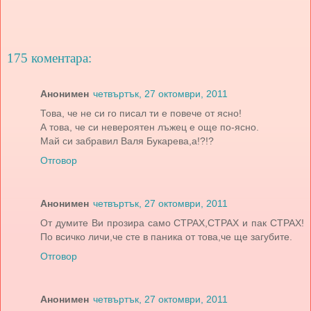
175 коментара:
Анонимен
четвъртък, 27 октомври, 2011
Това, че не си го писал ти е повече от ясно!
А това, че си невероятен лъжец е още по-ясно.
Май си забравил Валя Букарева,а!?!?
Отговор
Анонимен
четвъртък, 27 октомври, 2011
От думите Ви прозира само СТРАХ,СТРАХ и пак СТРАХ!
По всичко личи,че сте в паника от това,че ще загубите.
Отговор
Анонимен
четвъртък, 27 октомври, 2011