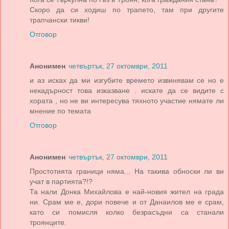
Скоро да си ходиш по трапето, там при другите
трапчански тикви!
Отговор
Анонимен
четвъртък, 27 октомври, 2011
и аз исках да ми изгубите времето извинявам се но е
некадърност това изказване . искате да се видите с
хората , но не ви интересува тяхното участие нямате ли
мнение по темата
Отговор
Анонимен
четвъртък, 27 октомври, 2011
Простотията граници няма... На такива обноски ли ви
учат в партията?!?
Та нали Донка Михайлова е най-новия жител на града
ни. Срам ме е, дори повече и от Данаилов ме е срам,
като си помисля колко безрасъдни са станали
троянците.