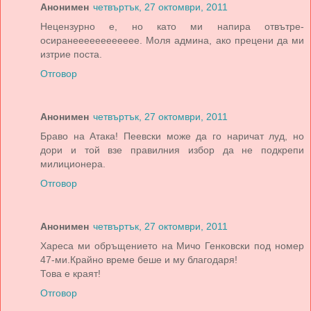
Анонимен
четвъртък, 27 октомври, 2011
Нецензурно е, но като ми напира отвътре-
осиранееееееееееее. Моля админа, ако прецени да ми
изтрие поста.
Отговор
Анонимен
четвъртък, 27 октомври, 2011
Браво на Атака! Пеевски може да го наричат луд, но
дори и той взе правилния избор да не подкрепи
милиционера.
Отговор
Анонимен
четвъртък, 27 октомври, 2011
Хареса ми обръщението на Мичо Генковски под номер
47-ми.Крайно време беше и му благодаря!
Това е краят!
Отговор