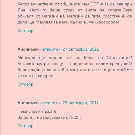
бегом единствено от общината към СОТ-а,за да яде при
Яна. Него го беше страх от очите на хората.Сега
обикаля от магазин на магазин да пита собствениците
дали ще гласуват за него. Късно е, Минкоооооооо!
Отговор
Анонимен
четвъртък, 27 октомври, 2011
Минко,ти ще играеш ли на Мача на Столетието?
Боковите мутри срещу..... предстои да видим срещу кой!
Впрочем,знае ли някой откога там не се е играл мач?Не
че мача е сигурен...
Отговор
Анонимен
четвъртък, 27 октомври, 2011
Нека спрем лъжите
За бога... не гласувайте с No2!!!
Отговор