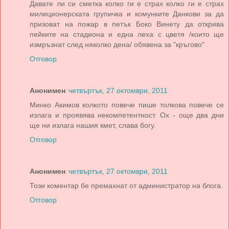
Давате ли си сметка колко ги е страх колко ги е страх
милиционерската групичка и комунките Данкови за да
призоват на пожар в петък Боко Винету да открива
пейките на стадиона и една леха с цветя /които ще
измръзнат след няколко дена/ обявена за "кръгово"
Отговор
Анонимен
четвъртък, 27 октомври, 2011
Минко Акимов колкото повече пише толкова повече се
излага и проявява некомпетентност. Ох - още два дни
ще ни излага нашия кмет, слава богу.
Отговор
Анонимен
четвъртък, 27 октомври, 2011
Този коментар бе премахнат от администратор на блога.
Отговор