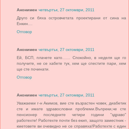
Анонимен
четвъртък, 27 октомври, 2011
Друго си бяха островчетата проектирани от сина на
Енкин....
Отговор
Анонимен
четвъртък, 27 октомври, 2011
Ей, БСП, плачете като....... Спокойно, в неделя ще го
получите, не се хабете тук, хем ще спестите пари, хем
ще сте починати.
Отговор
Анонимен
четвъртък, 27 октомври, 2011
Уважаеми г-н Акимов, вие сте възрастен човек, диабетик
сте и имате здравословни проблеми.Въпреки,че сте
пенсионер последните четири години "здраво"
работехте! Работехте почти без екип, защото заместник -
кметовете ви очевидно не се справяха!Работехте с един