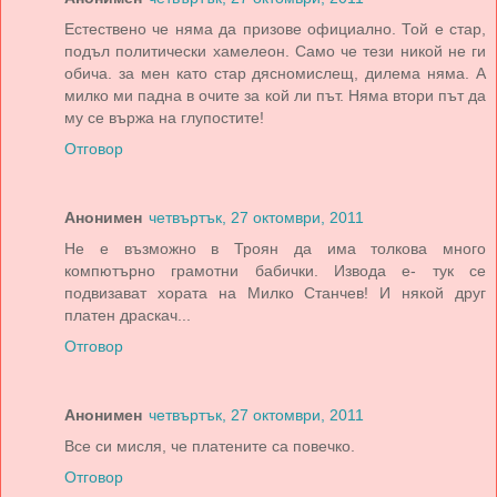
Естествено че няма да призове официално. Той е стар,
подъл политически хамелеон. Само че тези никой не ги
обича. за мен като стар дясномислещ, дилема няма. А
милко ми падна в очите за кой ли път. Няма втори път да
му се вържа на глупостите!
Отговор
Анонимен
четвъртък, 27 октомври, 2011
Не е възможно в Троян да има толкова много
компютърно грамотни бабички. Извода е- тук се
подвизават хората на Милко Станчев! И някой друг
платен драскач...
Отговор
Анонимен
четвъртък, 27 октомври, 2011
Все си мисля, че платените са повечко.
Отговор