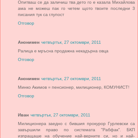
Опитваш се да заличиш тва дето го е казала Михайлова
ама не можеш пак го четем щото твоите последни 3
писания тук са глупост
Отговор
Анонимен
четвъртък, 27 октомври, 2011
Ралица е мръсна продажна некадърна овца
Отговор
Анонимен
четвъртък, 27 октомври, 2011
Минко Акимов = пенсионер, милиционер, КОМУНИСТ!
Отговор
Иван
четвъртък, 27 октомври, 2011
Милиционера заедно с бившия прокурор Гурлевски са
завършили право по системата "Рабфак". БКП
изпращаше на обучение най-верните си, но и най-