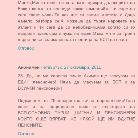
Минко,Минко видя ли сега като прикри далаверите на
Енкин когато го наследи каква кампанийка ти спретна
сега твоят човек.Та чак ще ти заеме мястото с Доца
начело разбира се.А можеше да търка наровете на
атлант и ти сега да си непобедим.Ама когато си го
направи човек сам и чужд не може.Мъка ми е за Троян
върне ли се великолепната шестица на БСП на власт.
Отговор
Анонимен
четвъртък, 27 октомври, 2011
28. Да, не ми харесва лично Акимов ще гласувам за
ЕДИН пенсионер! Няма да гласувам за БСП и за
ВСИЧКИ пенсионери!
Подкрепям те 28,невероятно точно определение!Това
важи и на национално ниво за електората на
БСП.ОСНОВНО ТУРЦИ ,ЦИГАНИ И ПЕНСИОНЕРИ
КОИТО ОЩЕ ВЯРВАТ ,ЧЕ НЯКОЙ ЩЕ ИМ ВДИГНЕ
ПЕНСИИТЕ.
Отговор