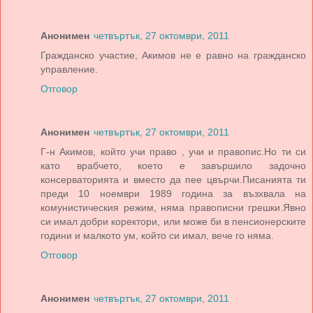
Анонимен
четвъртък, 27 октомври, 2011
Гражданско участие, Акимов не е равно на гражданско
управление.
Отговор
Анонимен
четвъртък, 27 октомври, 2011
Г-н Акимов, който учи право , учи и правопис.Но ти си
като врабчето, което е завършило задочно
консерваторията и вместо да пее цвърчи.Писанията ти
преди 10 ноември 1989 година за възхвала на
комунистическия режим, няма правописни грешки.Явно
си имал добри коректори, или може би в пенсионерските
години и малкото ум, който си имал, вече го няма.
Отговор
Анонимен
четвъртък, 27 октомври, 2011