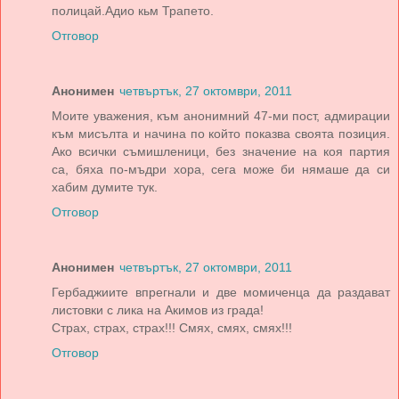
полицай.Адио кьм Трапето.
Отговор
Анонимен
четвъртък, 27 октомври, 2011
Моите уважения, към анонимний 47-ми пост, адмирации
към мисълта и начина по който показва своята позиция.
Ако всички съмишленици, без значение на коя партия
са, бяха по-мъдри хора, сега може би нямаше да си
хабим думите тук.
Отговор
Анонимен
четвъртък, 27 октомври, 2011
Гербаджиите впрегнали и две момиченца да раздават
листовки с лика на Акимов из града!
Страх, страх, страх!!! Смях, смях, смях!!!
Отговор