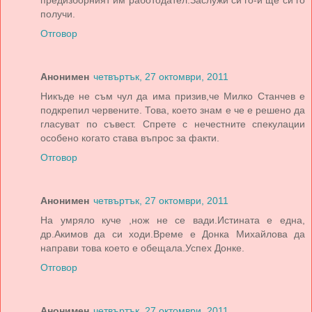
предизборният им работодател.Заслужи си го-и ще си го
получи.
Отговор
Анонимен
четвъртък, 27 октомври, 2011
Никъде не съм чул да има призив,че Милко Станчев е
подкрепил червените. Това, което знам е че е решено да
гласуват по съвест. Спрете с нечестните спекулации
особено когато става въпрос за факти.
Отговор
Анонимен
четвъртък, 27 октомври, 2011
На умряло куче ,нож не се вади.Истината е една,
др.Акимов да си ходи.Време е Донка Михайлова да
направи това което е обещала.Успех Донке.
Отговор
Анонимен
четвъртък, 27 октомври, 2011