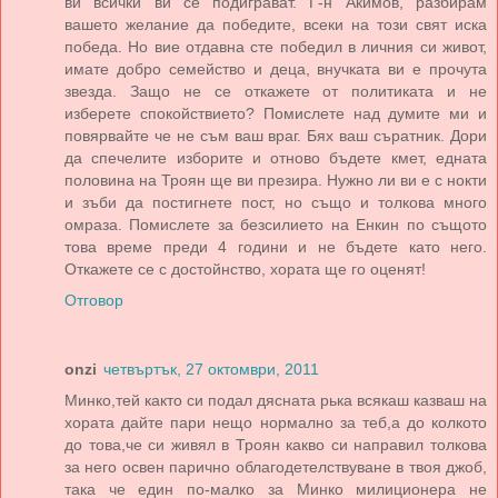
ви всички ви се подиграват. Г-н Акимов, разбирам
вашето желание да победите, всеки на този свят иска
победа. Но вие отдавна сте победил в личния си живот,
имате добро семейство и деца, внучката ви е прочута
звезда. Защо не се откажете от политиката и не
изберете спокойствието? Помислете над думите ми и
повярвайте че не съм ваш враг. Бях ваш съратник. Дори
да спечелите изборите и отново бъдете кмет, едната
половина на Троян ще ви презира. Нужно ли ви е с нокти
и зъби да постигнете пост, но също и толкова много
омраза. Помислете за безсилието на Енкин по същото
това време преди 4 години и не бъдете като него.
Откажете се с достойнство, хората ще го оценят!
Отговор
onzi
четвъртък, 27 октомври, 2011
Минко,тей както си подал дясната рька всякаш казваш на
хората дайте пари нещо нормално за теб,а до колкото
до това,че си живял в Троян какво си направил толкова
за него освен парично облагодетелствуване в твоя джоб,
така че един по-малко за Минко милиционера не