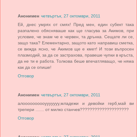
Анонимен
четвъртък, 27 октомври, 2011
Ей, днес умрях от смях! Пред мен, един субект така
разпалено обясняваше как ще гласува за Акимов, при
условие, че знам че е червен, та дрънка. Сещате ли се,
защо така? Елементарно, защото като направиш сметка,
се вижда ясно, че Акимов ще е кмет! И този въпросен
плазмодий, за да се застрахова, правеше чупки в кръста,
да не ти е работа. Толкова беше впечатляващо, че няма
как да се опише!
Отговор
Анонимен
четвъртък, 27 октомври, 2011
алоооооооооууууууу,младежи и девойки герб,май ви
трепери ....... от милко станчев????????????????????
Отговор
Анонимен
четвъртък, 27 октомври, 2011