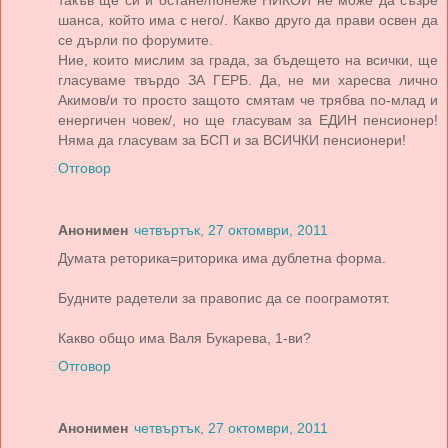
такъв ще си и остане/понеже НИКОЙ не може да съзре
шанса, който има с него/. Какво друго да прави освен да
се дърли по форумите.
Ние, които мислим за града, за бъдещето на всички, ще
гласуваме твърдо ЗА ГЕРБ. Да, не ми харесва лично
Акимов/и то просто защото смятам че трябва по-млад и
енергичен човек/, но ще гласувам за ЕДИН пенсионер!
Няма да гласувам за БСП и за ВСИЧКИ пенсионери!
Отговор
Анонимен
четвъртък, 27 октомври, 2011
Думата реторика=риторика има дублетна форма.
Будните радетели за правопис да се поограмотят.
Какво общо има Валя Букарева, 1-ви?
Отговор
Анонимен
четвъртък, 27 октомври, 2011