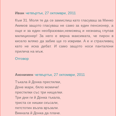
Иван
четвъртък, 27 октомври, 2011
Към 31. Моля те да се замислиш като гласуваш за Минко
Акимов защото гласуваш не само за един пенсионер, а
още и за един необразован,неможещ и незнаещ глупав
милиционер! За него е вярна максимата, че пирон в
кисело мляко да забие ще го изкриви. А е и страхливец
като не иска дебат. И само защото носи панталони
прилича на мъж.
Отговор
Анонимен
четвъртък, 27 октомври, 2011
Тъкала й Донка престилки,
Доне мари, бяло момиче!
престилки със три нищелки.
Три дни ги й Донка тъкала,
триста се нишки скъсали,
петстотин възла връзали.
Викнала й Донка да плаче.