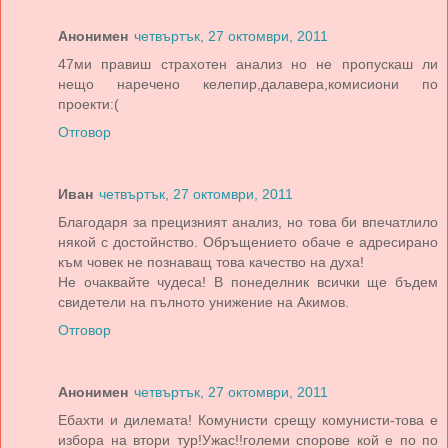
Анонимен
четвъртък, 27 октомври, 2011
47ми правиш страхотен анализ но не пропускаш ли
нещо наречено келепир,далавера,комисиони по
проекти:(
Отговор
Иван
четвъртък, 27 октомври, 2011
Благодаря за прецизният анализ, но това би впечатлило
някой с достойнство. Обръщението обаче е адресирано
към човек не познаващ това качество на духа!
Не очаквайте чудеса! В понеделник всички ще бъдем
свидетели на пълното унижение на Акимов.
Отговор
Анонимен
четвъртък, 27 октомври, 2011
Ебахти и дилемата! Комунисти срещу комунисти-това е
избора на втори тур!Ужас!!големи спорове кой е по по