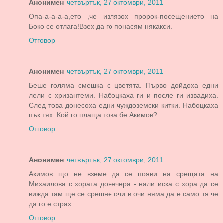
Анонимен
четвъртък, 27 октомври, 2011
Опа-а-а-а-а,ето ,че излязох пророк-посещението на
Боко се отлага!Взех да го понасям някакси.
Отговор
Анонимен
четвъртък, 27 октомври, 2011
Беше голяма смешка с цветята. Първо дойдоха едни
лели с хризантеми. Набоцкаха ги и после ги извадиха.
След това донесоха едни чуждоземски китки. Набоцкаха
пък тях. Кой го плаща това бе Акимов?
Отговор
Анонимен
четвъртък, 27 октомври, 2011
Акимов що не вземе да се появи на срещата на
Михаилова с хората довечера - нали иска с хора да се
вижда там ще се срешне очи в очи няма да е само тя че
да го е страх
Отговор