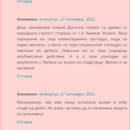
Отговор
Анонимен
четвъртък, 27 октомври, 2011
Днес, минавайки покрай Данъчна служба се удивих от
поредната глупост сторена от г-н Акимов. Колите бяха
паркирани на така коментираните тротоари, къде са
парко местата, с които по горе споменатия господин се
хвалеше на дебата. Омръзна ми от тази поредица
необмислени действия. А и с тези разходки на
загубилите с Акимов са върха на сладоледа. Време е за
промяна!
Отговор
Анонимен
четвъртък, 27 октомври, 2011
Милиционер, ако има нещо останало мъжко в тебе
отиди на дебат. Но знам, че няма да го направиш защото
си срахливец!
Отговор