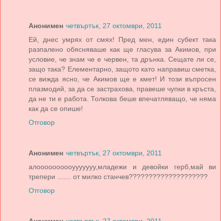
Анонимен
четвъртък, 27 октомври, 2011
Ей, днес умрях от смях! Пред мен, един субект така
разпалено обясняваше как ще гласува за Акимов, при
условие, че знам че е червен, та дрънка. Сещате ли се,
защо така? Елементарно, защото като направиш сметка,
се вижда ясно, че Акимов ще е кмет! И този въпросен
плазмодий, за да се застрахова, правеше чупки в кръста,
да не ти е работа. Толкова беше впечатляващо, че няма
как да се опише!
Отговор
Анонимен
четвъртък, 27 октомври, 2011
алоооооооооууууууу,младежи и девойки герб,май ви
трепери ....... от милко станчев????????????????????
Отговор
Анонимен
четвъртък, 27 октомври, 2011