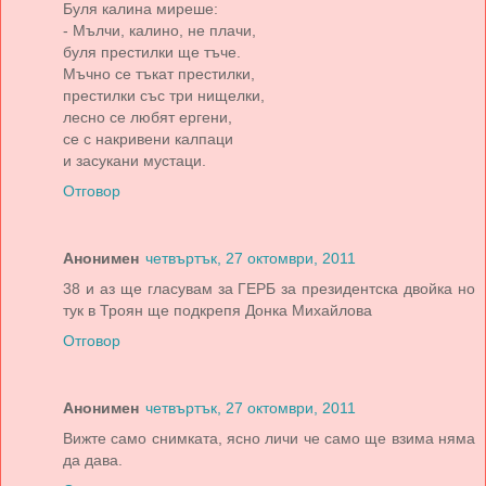
Буля калина миреше:
- Мълчи, калино, не плачи,
буля престилки ще тъче.
Мъчно се тъкат престилки,
престилки със три нищелки,
лесно се любят ергени,
се с накривени калпаци
и засукани мустаци.
Отговор
Анонимен
четвъртък, 27 октомври, 2011
38 и аз ще гласувам за ГЕРБ за президентска двойка но
тук в Троян ще подкрепя Донка Михайлова
Отговор
Анонимен
четвъртък, 27 октомври, 2011
Вижте само снимката, ясно личи че само ще взима няма
да дава.