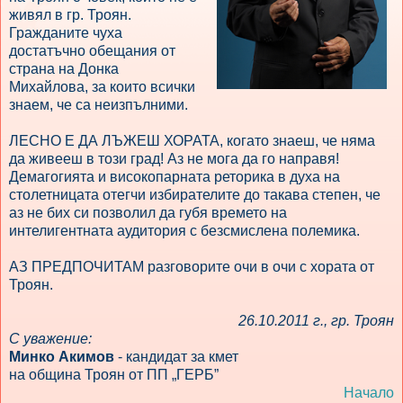
живял в гр. Троян.
Гражданите чуха
достатъчно обещания от
страна на Донка
Михайлова, за които всички
знаем, че са неизпълними.
ЛЕСНО Е ДА ЛЪЖЕШ ХОРАТА, когато знаеш, че няма
да живееш в този град! Аз не мога да го направя!
Демагогията и високопарната реторика в духа на
столетницата отегчи избирателите до такава степен, че
аз не бих си позволил да губя времето на
интелигентната аудитория с безсмислена полемика.
АЗ ПРЕДПОЧИТАМ разговорите очи в очи с хората от
Троян.
26.10.2011 г., гр. Троян
С уважение:
Минко Акимов
- кандидат за кмет
на община Троян от ПП „ГЕРБ”
Начало