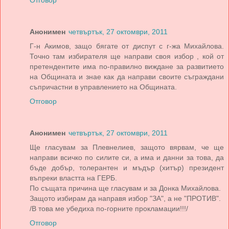
Отговор
Анонимен
четвъртък, 27 октомври, 2011
Г-н Акимов, защо бягате от диспут с г-жа Михайлова.
Точно там избирателя ще направи своя избор , кой от
претендентите има по-правилно виждане за развитието
на Общината и знае как да направи своите съграждани
съпричастни в управлението на Общината.
Отговор
Анонимен
четвъртък, 27 октомври, 2011
Ще гласувам за Плевнелиев, защото вярвам, че ще
направи всичко по силите си, а има и данни за това, да
бъде добър, толерантен и мъдър (хитър) президент
въпреки властта на ГЕРБ.
По същата причина ще гласувам и за Донка Михайлова.
Защото избирам да направя избор "ЗА", а не "ПРОТИВ".
/В това ме убедиха по-горните прокламации!!!/
Отговор