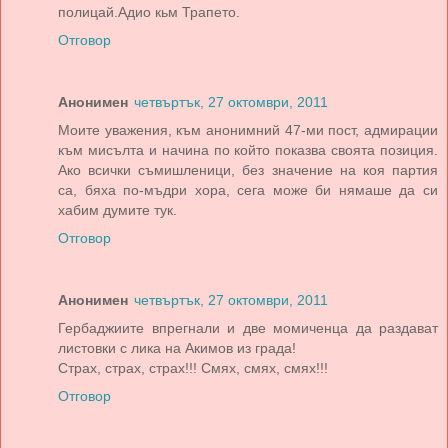
полицай.Адио кьм Трапето.
Отговор
Анонимен
четвъртък, 27 октомври, 2011
Моите уважения, към анонимний 47-ми пост, адмирации
към мисълта и начина по който показва своята позиция.
Ако всички съмишленици, без значение на коя партия
са, бяха по-мъдри хора, сега може би нямаше да си
хабим думите тук.
Отговор
Анонимен
четвъртък, 27 октомври, 2011
Гербаджиите впрегнали и две момиченца да раздават
листовки с лика на Акимов из града!
Страх, страх, страх!!! Смях, смях, смях!!!
Отговор