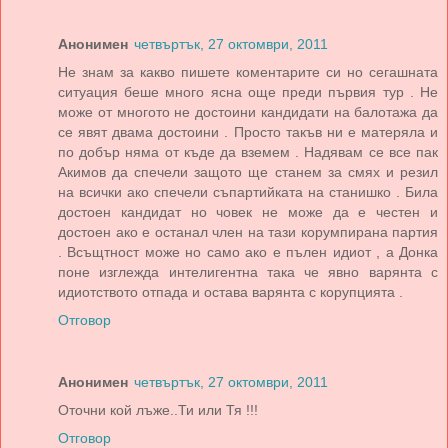
Анонимен
четвъртък, 27 октомври, 2011
Не знам за какво пишете коментарите си но сегашната
ситуация беше много ясна още преди първия тур . Не
може от многото не достоини кандидати на балотажа да
се явят двама достоини . Просто такъв ни е матеряла и
по добър няма от къде да вземем . Надявам се все пак
Акимов да спечели защото ще станем за смях и резил
на всички ако спечели съпартийката на станишко . Била
достоен кандидат но човек не може да е честен и
достоен ако е останал член на тази корумпирана партия
. Всъщтност може но само ако е пълен идиот , а Донка
поне изглежда интелигентна така че явно варянта с
идиотството отпада и остава варянта с корупцията .
Отговор
Анонимен
четвъртък, 27 октомври, 2011
Оточни кой лъже..Ти или Тя !!!
Отговор