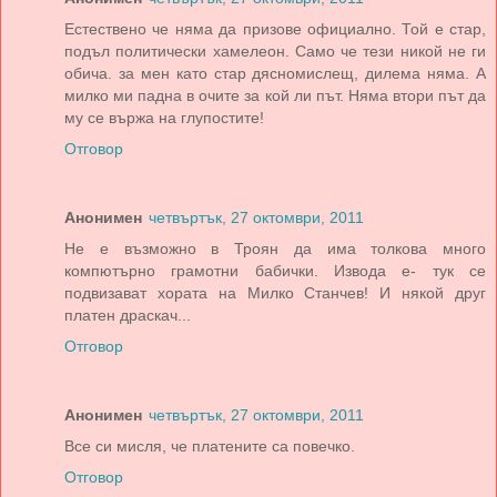
Естествено че няма да призове официално. Той е стар,
подъл политически хамелеон. Само че тези никой не ги
обича. за мен като стар дясномислещ, дилема няма. А
милко ми падна в очите за кой ли път. Няма втори път да
му се вържа на глупостите!
Отговор
Анонимен
четвъртък, 27 октомври, 2011
Не е възможно в Троян да има толкова много
компютърно грамотни бабички. Извода е- тук се
подвизават хората на Милко Станчев! И някой друг
платен драскач...
Отговор
Анонимен
четвъртък, 27 октомври, 2011
Все си мисля, че платените са повечко.
Отговор