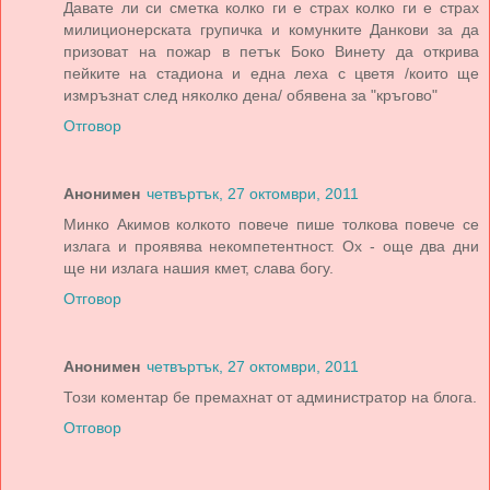
Давате ли си сметка колко ги е страх колко ги е страх
милиционерската групичка и комунките Данкови за да
призоват на пожар в петък Боко Винету да открива
пейките на стадиона и една леха с цветя /които ще
измръзнат след няколко дена/ обявена за "кръгово"
Отговор
Анонимен
четвъртък, 27 октомври, 2011
Минко Акимов колкото повече пише толкова повече се
излага и проявява некомпетентност. Ох - още два дни
ще ни излага нашия кмет, слава богу.
Отговор
Анонимен
четвъртък, 27 октомври, 2011
Този коментар бе премахнат от администратор на блога.
Отговор