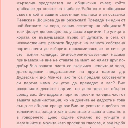
мързелив председател на общинския съвет, който
трябваше да носите на гърба си!Работехте с общински
съвет, в който вашите съветници мълчаха и ви оставяха
Пеевски и Шошкова да ви разкъсват! Предаде ви един от
най-близките ви хора, вашия секретар на общината.В
този форум денонощно получавахте критики. По улиците
хората се възмущаваха първо от дупките, а сега от
некачествените ремонти.Лидерът на вашата собствена
партия почти до изборите прокламираше,че не вие ще
сте техния кандидат. Бизнесмените-съветници насаме
признаваха,че вие не ставате за кмет, но нямат друг по-
добър.Във вашата листа се включиха непочтени хора,
дългогодишни представители на други партии д-р
Дудевска и д-р Минков, ако те са предали собствените
си партии няма ли утре да предадат и вас? Вие
разцепихте десните партии, но днес това се обърна
срещу вас. Вие дадохте пари по проекти на една част от
вашата администрация, но на другите не дадохте и това
също се обърна срещу вас.Вие не успяхте в дебата по
телевизията, защото както сам знаете вашата сила не е
в говоренето. Днес ходите отчаяно по улиците и
магазините и молите като просяк за гласове, а зад гърба