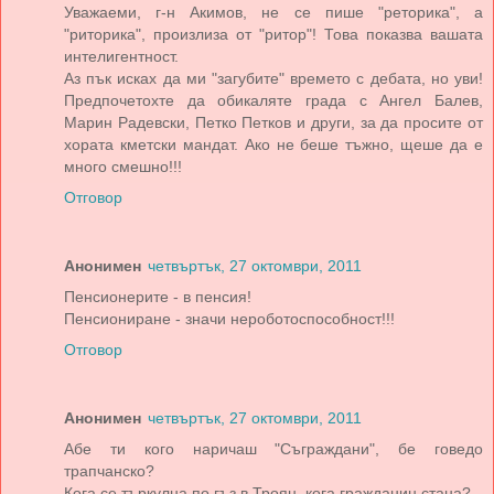
Уважаеми, г-н Акимов, не се пише "реторика", а
"риторика", произлиза от "ритор"! Това показва вашата
интелигентност.
Аз пък исках да ми "загубите" времето с дебата, но уви!
Предпочетохте да обикаляте града с Ангел Балев,
Марин Радевски, Петко Петков и други, за да просите от
хората кметски мандат. Ако не беше тъжно, щеше да е
много смешно!!!
Отговор
Анонимен
четвъртък, 27 октомври, 2011
Пенсионерите - в пенсия!
Пенсиониране - значи нероботоспособност!!!
Отговор
Анонимен
четвъртък, 27 октомври, 2011
Абе ти кого наричаш "Съграждани", бе говедо
трапчанско?
Кога се търкулна по гъз в Троян, кога гражданин стана?