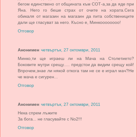
бегом единствено от общината към СОТ-а,за да яде при
Яна. Него го беше страх от очите на хората.Сега
обикаля от магазин на магазин да пита собствениците
дали ще гласуват за него. Късно е, Минкоооооооо!
Отговор
Анонимен
четвъртък, 27 октомври, 2011
Минко,ти ще играеш ли на Мача на Столетието?
Боковите мутри срещу..... предстои да видим срещу кой!
Впрочем,знае ли някой откога там не се е играл мач?Не
че мача е сигурен...
Отговор
Анонимен
четвъртък, 27 октомври, 2011
Нека спрем лъжите
За бога... не гласувайте с No2!!!
Отговор