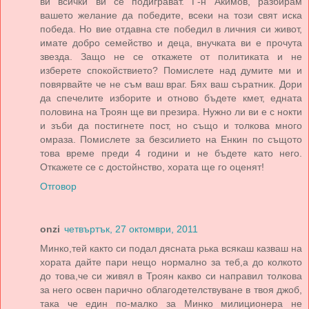
ви всички ви се подиграват. Г-н Акимов, разбирам
вашето желание да победите, всеки на този свят иска
победа. Но вие отдавна сте победил в личния си живот,
имате добро семейство и деца, внучката ви е прочута
звезда. Защо не се откажете от политиката и не
изберете спокойствието? Помислете над думите ми и
повярвайте че не съм ваш враг. Бях ваш съратник. Дори
да спечелите изборите и отново бъдете кмет, едната
половина на Троян ще ви презира. Нужно ли ви е с нокти
и зъби да постигнете пост, но също и толкова много
омраза. Помислете за безсилието на Енкин по същото
това време преди 4 години и не бъдете като него.
Откажете се с достойнство, хората ще го оценят!
Отговор
onzi
четвъртък, 27 октомври, 2011
Минко,тей както си подал дясната рька всякаш казваш на
хората дайте пари нещо нормално за теб,а до колкото
до това,че си живял в Троян какво си направил толкова
за него освен парично облагодетелствуване в твоя джоб,
така че един по-малко за Минко милиционера не