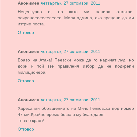
Анонимен
четвъртък, 27 октомври, 2011
Нецензурно е, но като ми напира отвътре-
осиранееееееееееее. Моля админа, ако прецени да ми
изтрие поста.
Отговор
Анонимен
четвъртък, 27 октомври, 2011
Браво на Атака! Пеевски може да го наричат луд, но
дори и той взе правилния избор да не подкрепи
милиционера.
Отговор
Анонимен
четвъртък, 27 октомври, 2011
Хареса ми обръщението на Мичо Генковски под номер
47-ми.Крайно време беше и му благодаря!
Това е краят!
Отговор