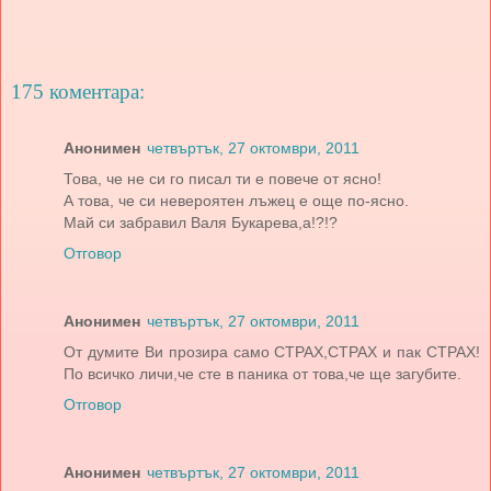
175 коментара:
Анонимен
четвъртък, 27 октомври, 2011
Това, че не си го писал ти е повече от ясно!
А това, че си невероятен лъжец е още по-ясно.
Май си забравил Валя Букарева,а!?!?
Отговор
Анонимен
четвъртък, 27 октомври, 2011
От думите Ви прозира само СТРАХ,СТРАХ и пак СТРАХ!
По всичко личи,че сте в паника от това,че ще загубите.
Отговор
Анонимен
четвъртък, 27 октомври, 2011