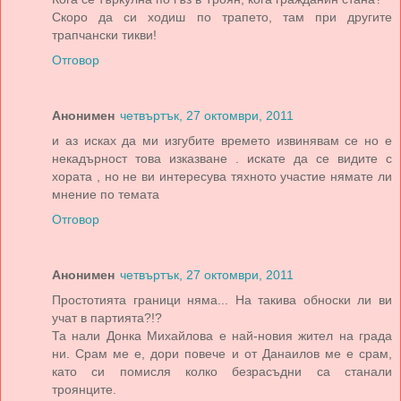
Скоро да си ходиш по трапето, там при другите
трапчански тикви!
Отговор
Анонимен
четвъртък, 27 октомври, 2011
и аз исках да ми изгубите времето извинявам се но е
некадърност това изказване . искате да се видите с
хората , но не ви интересува тяхното участие нямате ли
мнение по темата
Отговор
Анонимен
четвъртък, 27 октомври, 2011
Простотията граници няма... На такива обноски ли ви
учат в партията?!?
Та нали Донка Михайлова е най-новия жител на града
ни. Срам ме е, дори повече и от Данаилов ме е срам,
като си помисля колко безрасъдни са станали
троянците.