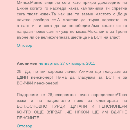
Минко,Минко видя ли сега като прикри далаверите на
Енкин когато го наследи каква кампанийка ти спретна
сега твоят човек.Та чак ще ти заеме мястото с Доца
начело разбира се.А можеше да търка наровете на
атлант и ти сега да си непобедим.Ама когато си го
направи човек сам и чужд не може.Мъка ми е за Троян
върне ли се великолепната шестица на БСП на власт.
Отговор
Анонимен
четвъртък, 27 октомври, 2011
28. Да, не ми харесва лично Акимов ще гласувам за
ЕДИН пенсионер! Няма да гласувам за БСП и за
ВСИЧКИ пенсионери!
Подкрепям те 28,невероятно точно определение!Това
важи и на национално ниво за електората на
БСП.ОСНОВНО ТУРЦИ ,ЦИГАНИ И ПЕНСИОНЕРИ
КОИТО ОЩЕ ВЯРВАТ ,ЧЕ НЯКОЙ ЩЕ ИМ ВДИГНЕ
ПЕНСИИТЕ.
Отговор