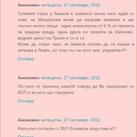
Анонимен
четвъртък, 27 октомври, 2011
Големия страх у Акимов и шайката около него идва от
това, че Михайлова може да направи ревизия и ще
лъснат много неща - една комисионна от 5 % от проекта
за градска среда, една друга по проекта за Шипково,
водния цикъл на Троян и т.н и т.н.
Може да стане така, че Акимов отново да се върне в
затвора в Ловеч, но този път не като зам. управител!!!
Отговор
Анонимен
четвъртък, 27 октомври, 2011
По-тъпо от троянец няма!И говедо да Ви предложат от
БСП и за него ще гласувате
Отговор
Анонимен
четвъртък, 27 октомври, 2011
Напълно съгласен с 35!!! Еснавски град-това е!!!