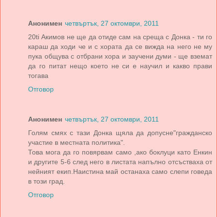
Анонимен
четвъртък, 27 октомври, 2011
20ti Акимов не ще да отиде сам на среща с Донка - ти го
караш да ходи че и с хората да се вижда на него не му
пука общува с отбрани хора и заучени думи - ще вземат
да го питат нещо което не си е научил и какво прави
тогава
Отговор
Анонимен
четвъртък, 27 октомври, 2011
Голям смях с тази Донка щяла да допусне"гражданско
участие в местната политика".
Това мога да го повярвам само ,ако боклуци като Енкин
и другите 5-6 след него в листата напълно отсъстваха от
нейният екип.Наистина май останаха само слепи говеда
в този град.
Отговор