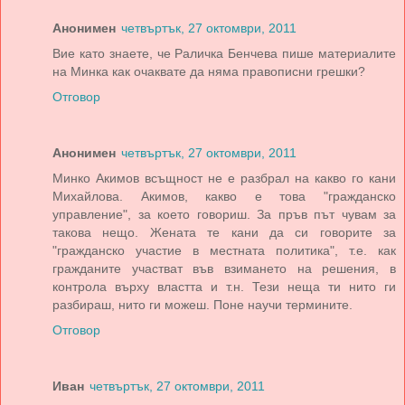
Анонимен
четвъртък, 27 октомври, 2011
Вие като знаете, че Раличка Бенчева пише материалите
на Минка как очаквате да няма правописни грешки?
Отговор
Анонимен
четвъртък, 27 октомври, 2011
Минко Акимов всъщност не е разбрал на какво го кани
Михайлова. Акимов, какво е това "гражданско
управление", за което говориш. За пръв път чувам за
такова нещо. Жената те кани да си говорите за
"гражданско участие в местната политика", т.е. как
гражданите участват във взимането на решения, в
контрола върху властта и т.н. Тези неща ти нито ги
разбираш, нито ги можеш. Поне научи термините.
Отговор
Иван
четвъртък, 27 октомври, 2011