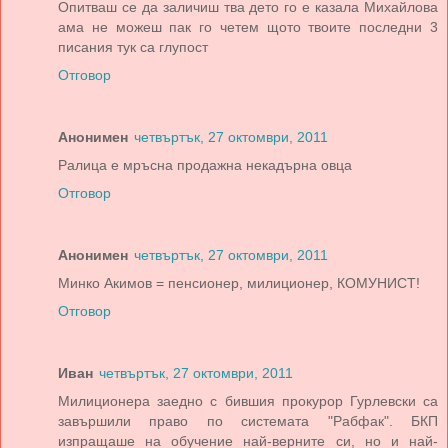
Опитваш се да заличиш тва дето го е казала Михайлова
ама не можеш пак го четем щото твоите последни 3
писания тук са глупост
Отговор
Анонимен
четвъртък, 27 октомври, 2011
Ралица е мръсна продажна некадърна овца
Отговор
Анонимен
четвъртък, 27 октомври, 2011
Минко Акимов = пенсионер, милиционер, КОМУНИСТ!
Отговор
Иван
четвъртък, 27 октомври, 2011
Милиционера заедно с бившия прокурор Гурлевски са
завършили право по системата "Рабфак". БКП
изпращаше на обучение най-верните си, но и най-