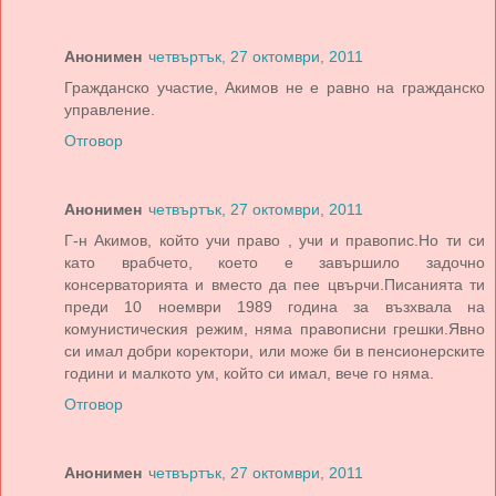
Анонимен
четвъртък, 27 октомври, 2011
Гражданско участие, Акимов не е равно на гражданско
управление.
Отговор
Анонимен
четвъртък, 27 октомври, 2011
Г-н Акимов, който учи право , учи и правопис.Но ти си
като врабчето, което е завършило задочно
консерваторията и вместо да пее цвърчи.Писанията ти
преди 10 ноември 1989 година за възхвала на
комунистическия режим, няма правописни грешки.Явно
си имал добри коректори, или може би в пенсионерските
години и малкото ум, който си имал, вече го няма.
Отговор
Анонимен
четвъртък, 27 октомври, 2011