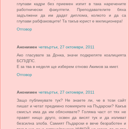
глупави кадри без приемен изпит в така наречените
работнически факултети. Преподавателите бяха
задължени да им дадат диплома, колкото и да са
глупави рабфаковците! Та такъв юрист е милиционера!
Отговор
Анонимен
четвъртък, 27 октомври, 2011
Ако гласувате за Донка, значи подкрепяте коалицията
БСП/ДПС.
Е за тва в неделя ще изберем отново Акимов за кмет.
Отговор
Анонимен
четвъртък, 27 октомври, 2011
Защо публикувате тук? Не знаете ли, че в този сайт
пишат и четат предимно помиярите на Пъдарски? Какъв
смисъл има да им обяснявате? Голяма част от тях не
правят нищо друго, освен да висят тук и да изливат
безсилна злоба. Самият Пъдарски е вече безработен и