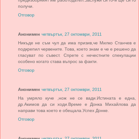
предизборният им работодател.Заслужи си го-и ще си го
получи.
Отговор
Анонимен
четвъртък, 27 октомври, 2011
Никъде не съм чул да има призив,че Милко Станчев е
подкрепил червените. Това, което знам е че е решено да
гласуват по съвест. Спрете с нечестните спекулации
особено когато става въпрос за факти.
Отговор
Анонимен
четвъртък, 27 октомври, 2011
На умряло куче ,нож не се вади.Истината е една,
др.Акимов да си ходи.Време е Донка Михайлова да
направи това което е обещала.Успех Донке.
Отговор
Анонимен
четвъртък, 27 октомври, 2011