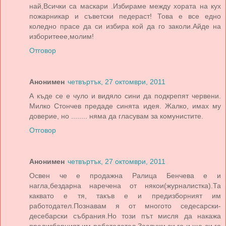
най,Всички са маскари .Избираме между хората на кух
пожарникар и съветски педераст! Това е все едно
коледно прасе да си избира кой да го заколи.Айде на
изборитеее,молим!
Отговор
Анонимен
четвъртък, 27 октомври, 2011
А къде се е чуло и видяло сини да подкрепят червени.
Милко Стончев предаде синята идея. Жалко, имах му
доверие, но ........ няма да гласувам за комунистите.
Отговор
Анонимен
четвъртък, 27 октомври, 2011
Освен че е продажна Ралица Бенчева е и
нагла,бездарна наречена от някои(журналистка).Та
каквато е тя, такъв е и предизборният им
работодател.Познавам я от многото седесарски-
десебарски събрания.Но този път мисля да накажа