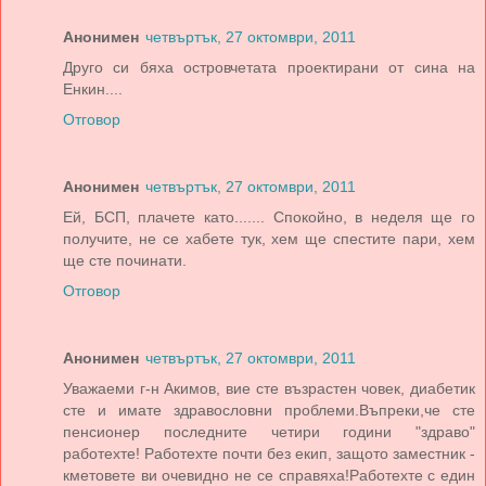
Анонимен
четвъртък, 27 октомври, 2011
Друго си бяха островчетата проектирани от сина на
Енкин....
Отговор
Анонимен
четвъртък, 27 октомври, 2011
Ей, БСП, плачете като....... Спокойно, в неделя ще го
получите, не се хабете тук, хем ще спестите пари, хем
ще сте починати.
Отговор
Анонимен
четвъртък, 27 октомври, 2011
Уважаеми г-н Акимов, вие сте възрастен човек, диабетик
сте и имате здравословни проблеми.Въпреки,че сте
пенсионер последните четири години "здраво"
работехте! Работехте почти без екип, защото заместник -
кметовете ви очевидно не се справяха!Работехте с един