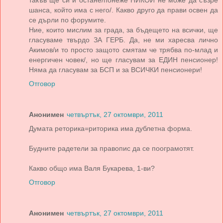
такъв ще си и остане/понеже НИКОЙ не може да съзре
шанса, който има с него/. Какво друго да прави освен да
се дърли по форумите.
Ние, които мислим за града, за бъдещето на всички, ще
гласуваме твърдо ЗА ГЕРБ. Да, не ми харесва лично
Акимов/и то просто защото смятам че трябва по-млад и
енергичен човек/, но ще гласувам за ЕДИН пенсионер!
Няма да гласувам за БСП и за ВСИЧКИ пенсионери!
Отговор
Анонимен
четвъртък, 27 октомври, 2011
Думата реторика=риторика има дублетна форма.
Будните радетели за правопис да се поограмотят.
Какво общо има Валя Букарева, 1-ви?
Отговор
Анонимен
четвъртък, 27 октомври, 2011