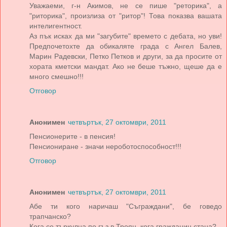
Уважаеми, г-н Акимов, не се пише "реторика", а
"риторика", произлиза от "ритор"! Това показва вашата
интелигентност.
Аз пък исках да ми "загубите" времето с дебата, но уви!
Предпочетохте да обикаляте града с Ангел Балев,
Марин Радевски, Петко Петков и други, за да просите от
хората кметски мандат. Ако не беше тъжно, щеше да е
много смешно!!!
Отговор
Анонимен
четвъртък, 27 октомври, 2011
Пенсионерите - в пенсия!
Пенсиониране - значи нероботоспособност!!!
Отговор
Анонимен
четвъртък, 27 октомври, 2011
Абе ти кого наричаш "Съграждани", бе говедо
трапчанско?
Кога се търкулна по гъз в Троян, кога гражданин стана?