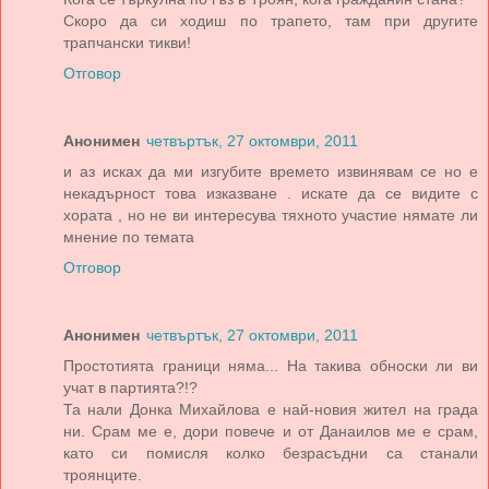
Скоро да си ходиш по трапето, там при другите
трапчански тикви!
Отговор
Анонимен
четвъртък, 27 октомври, 2011
и аз исках да ми изгубите времето извинявам се но е
некадърност това изказване . искате да се видите с
хората , но не ви интересува тяхното участие нямате ли
мнение по темата
Отговор
Анонимен
четвъртък, 27 октомври, 2011
Простотията граници няма... На такива обноски ли ви
учат в партията?!?
Та нали Донка Михайлова е най-новия жител на града
ни. Срам ме е, дори повече и от Данаилов ме е срам,
като си помисля колко безрасъдни са станали
троянците.