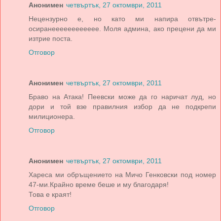
Анонимен
четвъртък, 27 октомври, 2011
Нецензурно е, но като ми напира отвътре-
осиранееееееееееее. Моля админа, ако прецени да ми
изтрие поста.
Отговор
Анонимен
четвъртък, 27 октомври, 2011
Браво на Атака! Пеевски може да го наричат луд, но
дори и той взе правилния избор да не подкрепи
милиционера.
Отговор
Анонимен
четвъртък, 27 октомври, 2011
Хареса ми обръщението на Мичо Генковски под номер
47-ми.Крайно време беше и му благодаря!
Това е краят!
Отговор