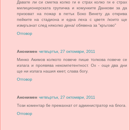
Давате ли си сметка колко ги е страх колко ги е страх
милиционерската групичка и комунките Данкови за да
призоват на пожар в петък Боко Винету да открива
пейките на стадиона и една леха с цветя /които ще
измръзнат след няколко дена/ обявена за "кръгово"
Отговор
Анонимен
четвъртък, 27 октомври, 2011
Минко Акимов колкото повече пише толкова повече се
излага и проявява некомпетентност. Ох - още два дни
ще ни излага нашия кмет, слава богу.
Отговор
Анонимен
четвъртък, 27 октомври, 2011
Този коментар бе премахнат от администратор на блога.
Отговор