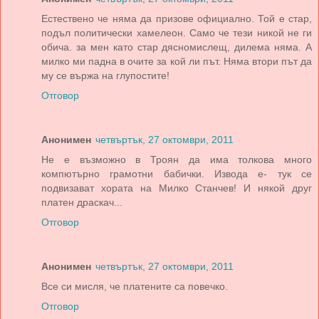
Естествено че няма да призове официално. Той е стар,
подъл политически хамелеон. Само че тези никой не ги
обича. за мен като стар дясномислещ, дилема няма. А
милко ми падна в очите за кой ли път. Няма втори път да
му се вържа на глупостите!
Отговор
Анонимен
четвъртък, 27 октомври, 2011
Не е възможно в Троян да има толкова много
компютърно грамотни бабички. Извода е- тук се
подвизават хората на Милко Станчев! И някой друг
платен драскач...
Отговор
Анонимен
четвъртък, 27 октомври, 2011
Все си мисля, че платените са повечко.
Отговор