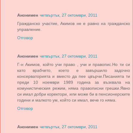
Анонимен
четвъртък, 27 октомври, 2011
Гражданско участие, Акимов не е равно на гражданско
управление.
Отговор
Анонимен
четвъртък, 27 октомври, 2011
Г-н Акимов, който учи право , учи и правопис.Но ти си
като врабчето, което е завършило задочно
консерваторията и вместо да пее цвърчи.Писанията ти
преди 10 ноември 1989 година за възхвала на
комунистическия режим, няма правописни грешки.Явно
си имал добри коректори, или може би в пенсионерските
години и малкото ум, който си имал, вече го няма.
Отговор
Анонимен
четвъртък, 27 октомври, 2011