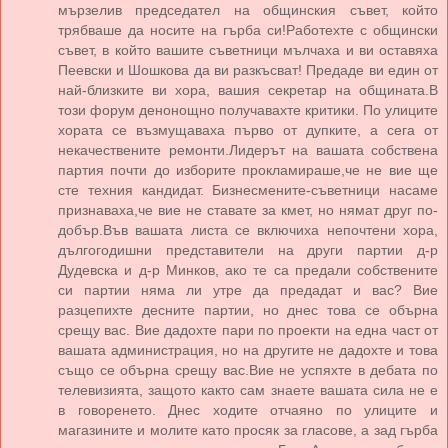
мързелив председател на общинския съвет, който
трябваше да носите на гърба си!Работехте с общински
съвет, в който вашите съветници мълчаха и ви оставяха
Пеевски и Шошкова да ви разкъсват! Предаде ви един от
най-близките ви хора, вашия секретар на общината.В
този форум денонощно получавахте критики. По улиците
хората се възмущаваха първо от дупките, а сега от
некачествените ремонти.Лидерът на вашата собствена
партия почти до изборите прокламираше,че не вие ще
сте техния кандидат. Бизнесмените-съветници насаме
признаваха,че вие не ставате за кмет, но нямат друг по-
добър.Във вашата листа се включиха непочтени хора,
дългогодишни представители на други партии д-р
Дудевска и д-р Минков, ако те са предали собствените
си партии няма ли утре да предадат и вас? Вие
разцепихте десните партии, но днес това се обърна
срещу вас. Вие дадохте пари по проекти на една част от
вашата администрация, но на другите не дадохте и това
също се обърна срещу вас.Вие не успяхте в дебата по
телевизията, защото както сам знаете вашата сила не е
в говоренето. Днес ходите отчаяно по улиците и
магазините и молите като просяк за гласове, а зад гърба