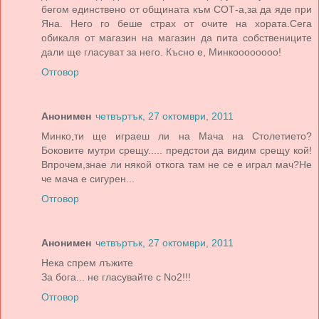
бегом единствено от общината към СОТ-а,за да яде при
Яна. Него го беше страх от очите на хората.Сега
обикаля от магазин на магазин да пита собствениците
дали ще гласуват за него. Късно е, Минкоооооооо!
Отговор
Анонимен
четвъртък, 27 октомври, 2011
Минко,ти ще играеш ли на Мача на Столетието?
Боковите мутри срещу..... предстои да видим срещу кой!
Впрочем,знае ли някой откога там не се е играл мач?Не
че мача е сигурен...
Отговор
Анонимен
четвъртък, 27 октомври, 2011
Нека спрем лъжите
За бога... не гласувайте с No2!!!
Отговор