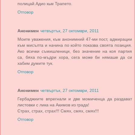
полицай.Адио кьм Трапето.
Отговор
Анонимен
четвъртък, 27 октомври, 2011
Моите уважения, към анонимний 47-ми пост, адмирации
към мисълта и начина по който показва своята позиция.
Ако всички съмишленици, без значение на коя партия
са, бяха по-мъдри хора, сега може би нямаше да си
хабим думите тук.
Отговор
Анонимен
четвъртък, 27 октомври, 2011
Гербаджиите впрегнали и две момиченца да раздават
листовки с лика на Акимов из града!
Страх, страх, страх!!! Смях, смях, смях!!!
Отговор