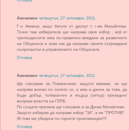
Отговор
Анонимен
четвъртък, 27 октомври, 2011
Г-н Акимов, защо бягате от диспут с г-жа Михайлова.
Точно там избирателя ще направи своя избор , кой от
претендентите има по-правилно виждане за развитието
на Общината и знае как да направи своите съграждани
съпричастни в управлението на Общината.
Отговор
Анонимен
четвъртък, 27 октомври, 2011
Ще гласувам за Плевнелиев, защото вярвам, че ще
направи всичко по силите си, а има и данни за това, да
бъде добър, толерантен и мъдър (хитър) президент
въпреки властта на ГЕРБ.
По същата причина ще гласувам и за Донка Михайлова.
Защото избирам да направя избор "ЗА", а не "ПРОТИВ".
/В това ме убедиха по-горните прокламации!!!/
Отговор