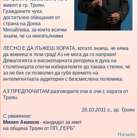
живял в гр. Троян.
Гражданите чуха
достатъчно обещания от
страна на Донка
Михайлова, за които всички
знаем, че са неизпълними.
ЛЕСНО Е ДА ЛЪЖЕШ ХОРАТА, когато знаеш, че няма
да живееш в този град! Аз не мога да го направя!
Демагогията и високопарната реторика в духа на
столетницата отегчи избирателите до такава степен, че
аз не бих си позволил да губя времето на
интелигентната аудитория с безсмислена полемика.
АЗ ПРЕДПОЧИТАМ разговорите очи в очи с хората от
Троян.
26.10.2011 г., гр. Троян
С уважение:
Минко Акимов
- кандидат за кмет
на община Троян от ПП „ГЕРБ”
Начало