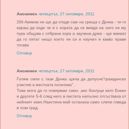
Анонимен
четвъртък, 27 октомври, 2011
20ti Акимов не ще да отиде сам на среща с Донка - ти го
караш да ходи че и с хората да се вижда на него не му
пука общува с отбрани хора и заучени думи - ще вземат
да го питат нещо което не си е научил и какво прави
тогава
Отговор
Анонимен
четвъртък, 27 октомври, 2011
Голям смях с тази Донка щяла да допусне"гражданско
участие в местната политика".
Това мога да го повярвам само ,ако боклуци като Енкин
и другите 5-6 след него в листата напълно отсъстваха от
нейният екип.Наистина май останаха само слепи говеда
в този град.
Отговор