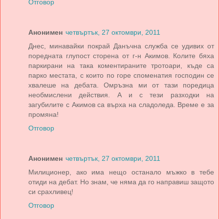
Отговор
Анонимен
четвъртък, 27 октомври, 2011
Днес, минавайки покрай Данъчна служба се удивих от
поредната глупост сторена от г-н Акимов. Колите бяха
паркирани на така коментираните тротоари, къде са
парко местата, с които по горе споменатия господин се
хвалеше на дебата. Омръзна ми от тази поредица
необмислени действия. А и с тези разходки на
загубилите с Акимов са върха на сладоледа. Време е за
промяна!
Отговор
Анонимен
четвъртък, 27 октомври, 2011
Милиционер, ако има нещо останало мъжко в тебе
отиди на дебат. Но знам, че няма да го направиш защото
си срахливец!
Отговор