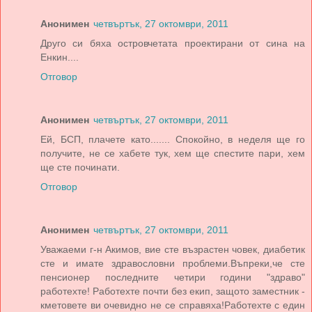
Анонимен
четвъртък, 27 октомври, 2011
Друго си бяха островчетата проектирани от сина на
Енкин....
Отговор
Анонимен
четвъртък, 27 октомври, 2011
Ей, БСП, плачете като....... Спокойно, в неделя ще го
получите, не се хабете тук, хем ще спестите пари, хем
ще сте починати.
Отговор
Анонимен
четвъртък, 27 октомври, 2011
Уважаеми г-н Акимов, вие сте възрастен човек, диабетик
сте и имате здравословни проблеми.Въпреки,че сте
пенсионер последните четири години "здраво"
работехте! Работехте почти без екип, защото заместник -
кметовете ви очевидно не се справяха!Работехте с един