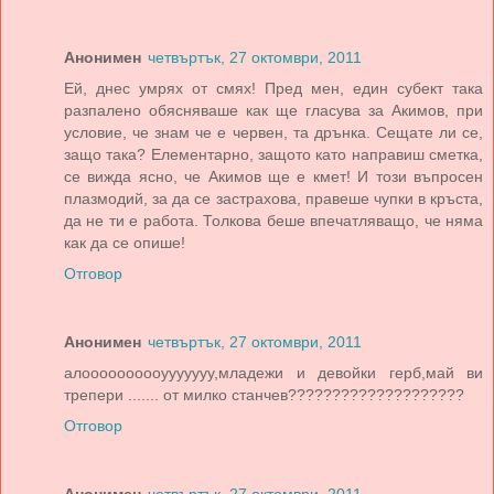
Анонимен
четвъртък, 27 октомври, 2011
Ей, днес умрях от смях! Пред мен, един субект така
разпалено обясняваше как ще гласува за Акимов, при
условие, че знам че е червен, та дрънка. Сещате ли се,
защо така? Елементарно, защото като направиш сметка,
се вижда ясно, че Акимов ще е кмет! И този въпросен
плазмодий, за да се застрахова, правеше чупки в кръста,
да не ти е работа. Толкова беше впечатляващо, че няма
как да се опише!
Отговор
Анонимен
четвъртък, 27 октомври, 2011
алоооооооооууууууу,младежи и девойки герб,май ви
трепери ....... от милко станчев????????????????????
Отговор
Анонимен
четвъртък, 27 октомври, 2011