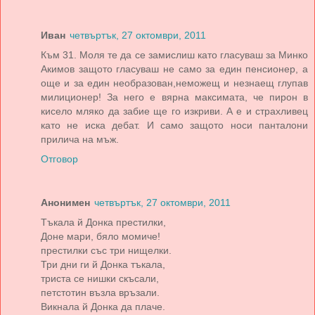
Иван
четвъртък, 27 октомври, 2011
Към 31. Моля те да се замислиш като гласуваш за Минко
Акимов защото гласуваш не само за един пенсионер, а
още и за един необразован,неможещ и незнаещ глупав
милиционер! За него е вярна максимата, че пирон в
кисело мляко да забие ще го изкриви. А е и страхливец
като не иска дебат. И само защото носи панталони
прилича на мъж.
Отговор
Анонимен
четвъртък, 27 октомври, 2011
Тъкала й Донка престилки,
Доне мари, бяло момиче!
престилки със три нищелки.
Три дни ги й Донка тъкала,
триста се нишки скъсали,
петстотин възла връзали.
Викнала й Донка да плаче.