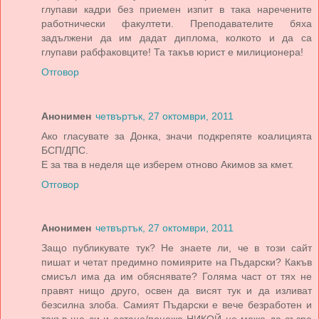
глупави кадри без приемен изпит в така наречените
работнически факултети. Преподавателите бяха
задължени да им дадат диплома, колкото и да са
глупави рабфаковците! Та такъв юрист е милиционера!
Отговор
Анонимен
четвъртък, 27 октомври, 2011
Ако гласувате за Донка, значи подкрепяте коалицията
БСП/ДПС.
Е за тва в неделя ще изберем отново Акимов за кмет.
Отговор
Анонимен
четвъртък, 27 октомври, 2011
Защо публикувате тук? Не знаете ли, че в този сайт
пишат и четат предимно помиярите на Пъдарски? Какъв
смисъл има да им обяснявате? Голяма част от тях не
правят нищо друго, освен да висят тук и да изливат
безсилна злоба. Самият Пъдарски е вече безработен и