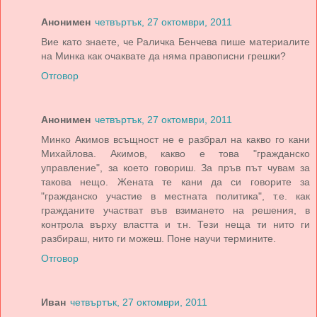
Анонимен
четвъртък, 27 октомври, 2011
Вие като знаете, че Раличка Бенчева пише материалите
на Минка как очаквате да няма правописни грешки?
Отговор
Анонимен
четвъртък, 27 октомври, 2011
Минко Акимов всъщност не е разбрал на какво го кани
Михайлова. Акимов, какво е това "гражданско
управление", за което говориш. За пръв път чувам за
такова нещо. Жената те кани да си говорите за
"гражданско участие в местната политика", т.е. как
гражданите участват във взимането на решения, в
контрола върху властта и т.н. Тези неща ти нито ги
разбираш, нито ги можеш. Поне научи термините.
Отговор
Иван
четвъртък, 27 октомври, 2011