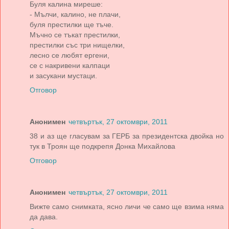
Буля калина миреше:
- Мълчи, калино, не плачи,
буля престилки ще тъче.
Мъчно се тъкат престилки,
престилки със три нищелки,
лесно се любят ергени,
се с накривени калпаци
и засукани мустаци.
Отговор
Анонимен
четвъртък, 27 октомври, 2011
38 и аз ще гласувам за ГЕРБ за президентска двойка но
тук в Троян ще подкрепя Донка Михайлова
Отговор
Анонимен
четвъртък, 27 октомври, 2011
Вижте само снимката, ясно личи че само ще взима няма
да дава.