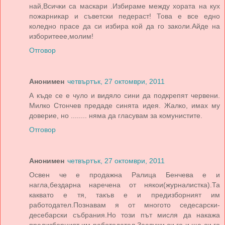
най,Всички са маскари .Избираме между хората на кух
пожарникар и съветски педераст! Това е все едно
коледно прасе да си избира кой да го заколи.Айде на
изборитеее,молим!
Отговор
Анонимен
четвъртък, 27 октомври, 2011
А къде се е чуло и видяло сини да подкрепят червени.
Милко Стончев предаде синята идея. Жалко, имах му
доверие, но ........ няма да гласувам за комунистите.
Отговор
Анонимен
четвъртък, 27 октомври, 2011
Освен че е продажна Ралица Бенчева е и
нагла,бездарна наречена от някои(журналистка).Та
каквато е тя, такъв е и предизборният им
работодател.Познавам я от многото седесарски-
десебарски събрания.Но този път мисля да накажа