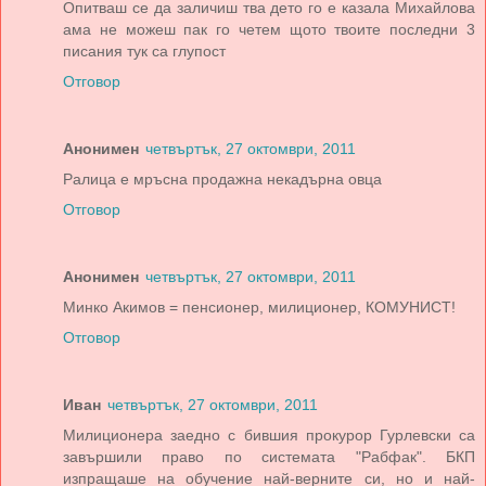
Опитваш се да заличиш тва дето го е казала Михайлова
ама не можеш пак го четем щото твоите последни 3
писания тук са глупост
Отговор
Анонимен
четвъртък, 27 октомври, 2011
Ралица е мръсна продажна некадърна овца
Отговор
Анонимен
четвъртък, 27 октомври, 2011
Минко Акимов = пенсионер, милиционер, КОМУНИСТ!
Отговор
Иван
четвъртък, 27 октомври, 2011
Милиционера заедно с бившия прокурор Гурлевски са
завършили право по системата "Рабфак". БКП
изпращаше на обучение най-верните си, но и най-