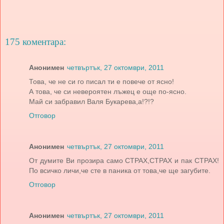
175 коментара:
Анонимен
четвъртък, 27 октомври, 2011
Това, че не си го писал ти е повече от ясно!
А това, че си невероятен лъжец е още по-ясно.
Май си забравил Валя Букарева,а!?!?
Отговор
Анонимен
четвъртък, 27 октомври, 2011
От думите Ви прозира само СТРАХ,СТРАХ и пак СТРАХ!
По всичко личи,че сте в паника от това,че ще загубите.
Отговор
Анонимен
четвъртък, 27 октомври, 2011