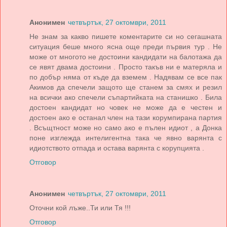
Анонимен
четвъртък, 27 октомври, 2011
Не знам за какво пишете коментарите си но сегашната
ситуация беше много ясна още преди първия тур . Не
може от многото не достоини кандидати на балотажа да
се явят двама достоини . Просто такъв ни е матеряла и
по добър няма от къде да вземем . Надявам се все пак
Акимов да спечели защото ще станем за смях и резил
на всички ако спечели съпартийката на станишко . Била
достоен кандидат но човек не може да е честен и
достоен ако е останал член на тази корумпирана партия
. Всъщтност може но само ако е пълен идиот , а Донка
поне изглежда интелигентна така че явно варянта с
идиотството отпада и остава варянта с корупцията .
Отговор
Анонимен
четвъртък, 27 октомври, 2011
Оточни кой лъже..Ти или Тя !!!
Отговор