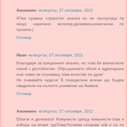
Анонимен
четвъртък, 27 октомври, 2011
47ми правиш страхотен анализ но не пропускаш ли
нещо наречено келепир,далавера,комисиони по
проекти:(
Отговор
Иван
четвъртък, 27 октомври, 2011
Благодаря за прецизният анализ, но това би впечатлило
някой с достойнство. Обръщението обаче е адресирано
към човек не познаващ това качество на духа!
Не очаквайте чудеса! В понеделник всички ще бъдем
свидетели на пълното унижение на Акимов.
Отговор
Анонимен
четвъртък, 27 октомври, 2011
Ебахти и дилемата! Комунисти срещу комунисти-това е
избора на втори тур!Ужас!!големи спорове кой е по по