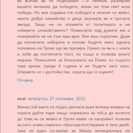
ви всички ви се подиграват. Г-н Акимов, разбирам
вашето желание да победите, всеки на този свят иска
победа. Но вие отдавна сте победил в личния си живот,
имате добро семейство и деца, внучката ви е прочута
звезда. Защо не се откажете от политиката и не
изберете спокойствието? Помислете над думите ми и
повярвайте че не съм ваш враг. Бях ваш съратник. Дори
да спечелите изборите и отново бъдете кмет, едната
половина на Троян ще ви презира. Нужно ли ви е с нокти
и зъби да постигнете пост, но също и толкова много
омраза. Помислете за безсилието на Енкин по същото
това време преди 4 години и не бъдете като него.
Откажете се с достойнство, хората ще го оценят!
Отговор
onzi
четвъртък, 27 октомври, 2011
Минко,тей както си подал дясната рька всякаш казваш на
хората дайте пари нещо нормално за теб,а до колкото
до това,че си живял в Троян какво си направил толкова
за него освен парично облагодетелствуване в твоя джоб,
така че един по-малко за Минко милиционера не