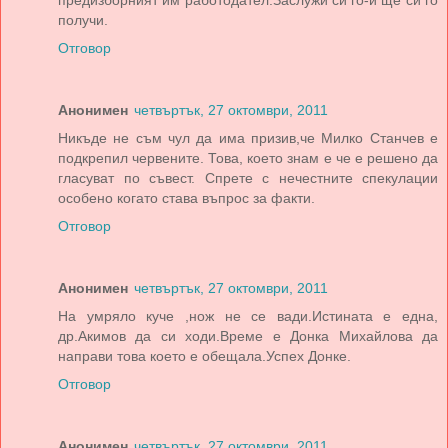
предизборният им работодател.Заслужи си го-и ще си го
получи.
Отговор
Анонимен
четвъртък, 27 октомври, 2011
Никъде не съм чул да има призив,че Милко Станчев е
подкрепил червените. Това, което знам е че е решено да
гласуват по съвест. Спрете с нечестните спекулации
особено когато става въпрос за факти.
Отговор
Анонимен
четвъртък, 27 октомври, 2011
На умряло куче ,нож не се вади.Истината е една,
др.Акимов да си ходи.Време е Донка Михайлова да
направи това което е обещала.Успех Донке.
Отговор
Анонимен
четвъртък, 27 октомври, 2011