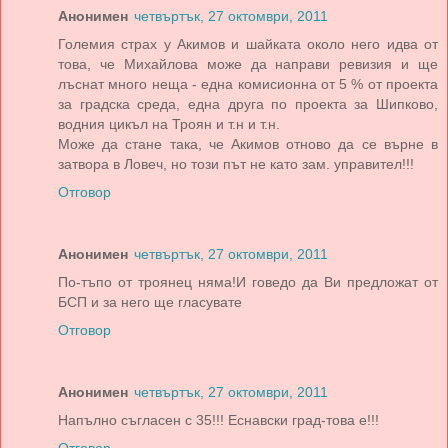
Анонимен
четвъртък, 27 октомври, 2011
Големия страх у Акимов и шайката около него идва от
това, че Михайлова може да направи ревизия и ще
лъснат много неща - една комисионна от 5 % от проекта
за градска среда, една друга по проекта за Шипково,
водния цикъл на Троян и т.н и т.н.
Може да стане така, че Акимов отново да се върне в
затвора в Ловеч, но този път не като зам. управител!!!
Отговор
Анонимен
четвъртък, 27 октомври, 2011
По-тъпо от троянец няма!И говедо да Ви предложат от
БСП и за него ще гласувате
Отговор
Анонимен
четвъртък, 27 октомври, 2011
Напълно съгласен с 35!!! Еснавски град-това е!!!