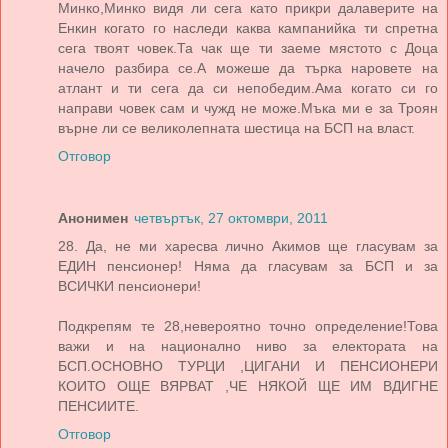
Минко,Минко видя ли сега като прикри далаверите на
Енкин когато го наследи каква кампанийка ти спретна
сега твоят човек.Та чак ще ти заеме мястото с Доца
начело разбира се.А можеше да търка наровете на
атлант и ти сега да си непобедим.Ама когато си го
направи човек сам и чужд не може.Мъка ми е за Троян
върне ли се великолепната шестица на БСП на власт.
Отговор
Анонимен
четвъртък, 27 октомври, 2011
28. Да, не ми харесва лично Акимов ще гласувам за
ЕДИН пенсионер! Няма да гласувам за БСП и за
ВСИЧКИ пенсионери!
Подкрепям те 28,невероятно точно определение!Това
важи и на национално ниво за електората на
БСП.ОСНОВНО ТУРЦИ ,ЦИГАНИ И ПЕНСИОНЕРИ
КОИТО ОЩЕ ВЯРВАТ ,ЧЕ НЯКОЙ ЩЕ ИМ ВДИГНЕ
ПЕНСИИТЕ.
Отговор