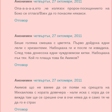
Анонимен
четвъртък, 27 октомври, 2011
Опа-а-а-а-а,ето ,че излязох пророк-посещението на
Боко се отлага!Взех да го понасям някакси.
Отговор
Анонимен
четвъртък, 27 октомври, 2011
Беше голяма смешка с цветята. Първо дойдоха едни
лели с хризантеми. Набоцкаха ги и после ги извадиха.
След това донесоха едни чуждоземски китки. Набоцкаха
пък тях. Кой го плаща това бе Акимов?
Отговор
Анонимен
четвъртък, 27 октомври, 2011
Акимов що не вземе да се появи на срещата на
Михаилова с хората довечера - нали иска с хора да се
вижда там ще се срешне очи в очи няма да е само тя че
да го е страх
Отговор