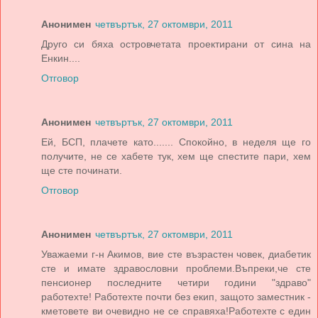
Анонимен
четвъртък, 27 октомври, 2011
Друго си бяха островчетата проектирани от сина на
Енкин....
Отговор
Анонимен
четвъртък, 27 октомври, 2011
Ей, БСП, плачете като....... Спокойно, в неделя ще го
получите, не се хабете тук, хем ще спестите пари, хем
ще сте починати.
Отговор
Анонимен
четвъртък, 27 октомври, 2011
Уважаеми г-н Акимов, вие сте възрастен човек, диабетик
сте и имате здравословни проблеми.Въпреки,че сте
пенсионер последните четири години "здраво"
работехте! Работехте почти без екип, защото заместник -
кметовете ви очевидно не се справяха!Работехте с един