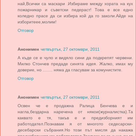
най,Всички са маскари .Избираме между хората на кух
пожарникар и съветски педераст! Това е все едно
коледно прасе да си избира кой да го заколи.Айде на
изборитеее,молим!
Отговор
Анонимен
четвъртък, 27 октомври, 2011
А къде се е чуло и видяло сини да подкрепят червени.
Милко Стончев предаде синята идея. Жалко, имах му
доверие, но ........ няма да гласувам за комунистите.
Отговор
Анонимен
четвъртък, 27 октомври, 2011
Освен че е продажна Ралица Бенчева е и
нагла,бездарна наречена от някои(журналистка).Та
каквато е тя, такъв е и предизборният им
работодател.Познавам я от многото седесарски-
десебарски събрания.Но този път мисля да накажа