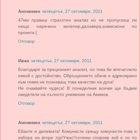
Анонимен
четвъртък, 27 октомври, 2011
47ми правиш страхотен анализ но не пропускаш ли
нещо наречено келепир,далавера,комисиони по
проекти:(
Отговор
Иван
четвъртък, 27 октомври, 2011
Благодаря за прецизният анализ, но това би впечатлило
някой с достойнство. Обръщението обаче е адресирано
към човек не познаващ това качество на духа!
Не очаквайте чудеса! В понеделник всички ще бъдем
свидетели на пълното унижение на Акимов.
Отговор
Анонимен
четвъртък, 27 октомври, 2011
Ебахти и дилемата! Комунисти срещу комунисти-това е
избора на втори тур!Ужас!!големи спорове кой е по по