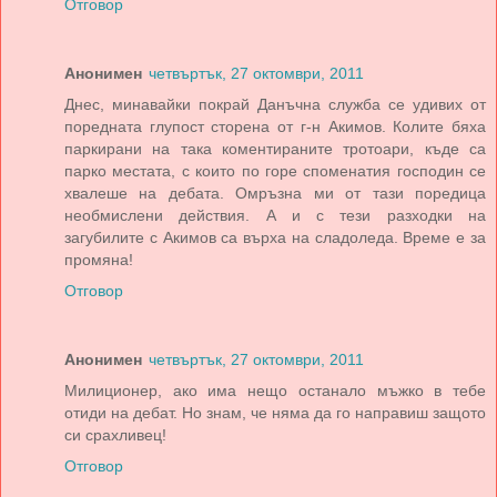
Отговор
Анонимен
четвъртък, 27 октомври, 2011
Днес, минавайки покрай Данъчна служба се удивих от
поредната глупост сторена от г-н Акимов. Колите бяха
паркирани на така коментираните тротоари, къде са
парко местата, с които по горе споменатия господин се
хвалеше на дебата. Омръзна ми от тази поредица
необмислени действия. А и с тези разходки на
загубилите с Акимов са върха на сладоледа. Време е за
промяна!
Отговор
Анонимен
четвъртък, 27 октомври, 2011
Милиционер, ако има нещо останало мъжко в тебе
отиди на дебат. Но знам, че няма да го направиш защото
си срахливец!
Отговор