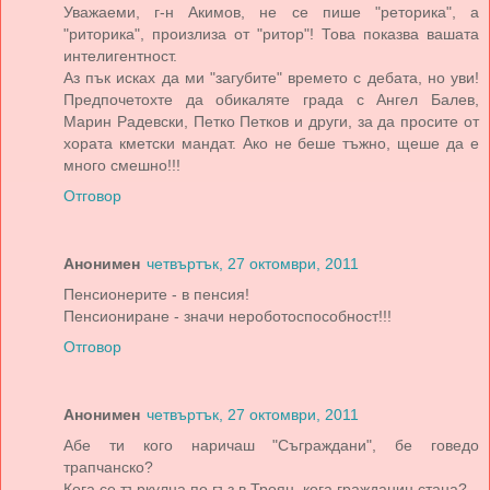
Уважаеми, г-н Акимов, не се пише "реторика", а
"риторика", произлиза от "ритор"! Това показва вашата
интелигентност.
Аз пък исках да ми "загубите" времето с дебата, но уви!
Предпочетохте да обикаляте града с Ангел Балев,
Марин Радевски, Петко Петков и други, за да просите от
хората кметски мандат. Ако не беше тъжно, щеше да е
много смешно!!!
Отговор
Анонимен
четвъртък, 27 октомври, 2011
Пенсионерите - в пенсия!
Пенсиониране - значи нероботоспособност!!!
Отговор
Анонимен
четвъртък, 27 октомври, 2011
Абе ти кого наричаш "Съграждани", бе говедо
трапчанско?
Кога се търкулна по гъз в Троян, кога гражданин стана?