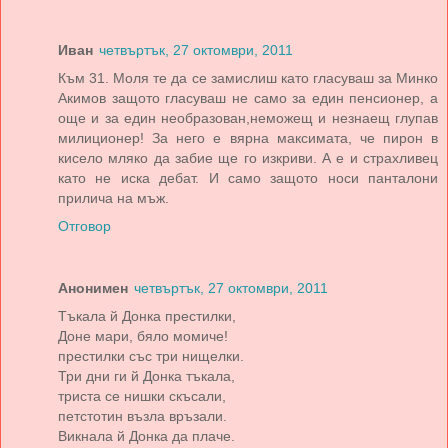
Иван
четвъртък, 27 октомври, 2011
Към 31. Моля те да се замислиш като гласуваш за Минко
Акимов защото гласуваш не само за един пенсионер, а
още и за един необразован,неможещ и незнаещ глупав
милиционер! За него е вярна максимата, че пирон в
кисело мляко да забие ще го изкриви. А е и страхливец
като не иска дебат. И само защото носи панталони
прилича на мъж.
Отговор
Анонимен
четвъртък, 27 октомври, 2011
Тъкала й Донка престилки,
Доне мари, бяло момиче!
престилки със три нищелки.
Три дни ги й Донка тъкала,
триста се нишки скъсали,
петстотин възла връзали.
Викнала й Донка да плаче.