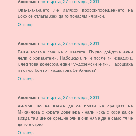
Анонимен
четвъртък, 27 октомври, 2011
Опа-а-а-а-а,ето ,че излязох пророк-посещението на
Боко се отлага!Взех да го понасям някакси.
Отговор
Анонимен
четвъртък, 27 октомври, 2011
Беше голяма смешка с цветята. Първо дойдоха едни
лели с хризантеми. Набоцкаха ги и после ги извадиха.
След това донесоха едни чуждоземски китки. Набоцкаха
пък тях. Кой го плаща това бе Акимов?
Отговор
Анонимен
четвъртък, 27 октомври, 2011
Акимов що не вземе да се появи на срещата на
Михаилова с хората довечера - нали иска с хора да се
вижда там ще се срешне очи в очи няма да е само тя че
да го е страх
Отговор