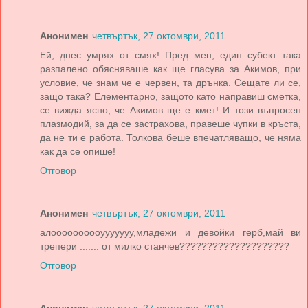
Анонимен
четвъртък, 27 октомври, 2011
Ей, днес умрях от смях! Пред мен, един субект така
разпалено обясняваше как ще гласува за Акимов, при
условие, че знам че е червен, та дрънка. Сещате ли се,
защо така? Елементарно, защото като направиш сметка,
се вижда ясно, че Акимов ще е кмет! И този въпросен
плазмодий, за да се застрахова, правеше чупки в кръста,
да не ти е работа. Толкова беше впечатляващо, че няма
как да се опише!
Отговор
Анонимен
четвъртък, 27 октомври, 2011
алоооооооооууууууу,младежи и девойки герб,май ви
трепери ....... от милко станчев????????????????????
Отговор
Анонимен
четвъртък, 27 октомври, 2011