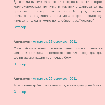
Давате ли си сметка колко ги е страх колко ги е страх
милиционерската групичка и комунките Данкови за да
призоват на пожар в петък Боко Винету да открива
пейките на стадиона и една леха с цветя /които ще
измръзнат след няколко дена/ обявена за "кръгово"
Отговор
Анонимен
четвъртък, 27 октомври, 2011
Минко Акимов колкото повече пише толкова повече се
излага и проявява некомпетентност. Ох - още два дни
ще ни излага нашия кмет, слава богу.
Отговор
Анонимен
четвъртък, 27 октомври, 2011
Този коментар бе премахнат от администратор на блога.
Отговор