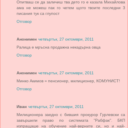
Опитваш се да заличиш тва дето го е казала Михайлова
ама не можеш пак го четем щото твоите последни 3
писания тук са глупост
Отговор
Анонимен
четвъртък, 27 октомври, 2011
Ралица е мръсна продажна некадърна овца
Отговор
Анонимен
четвъртък, 27 октомври, 2011
Минко Акимов = пенсионер, милиционер, КОМУНИСТ!
Отговор
Иван
четвъртък, 27 октомври, 2011
Милиционера заедно с бившия прокурор Гурлевски са
завършили право по системата "Рабфак". БКП
изпращаше на обучение най-верните си, но и най-