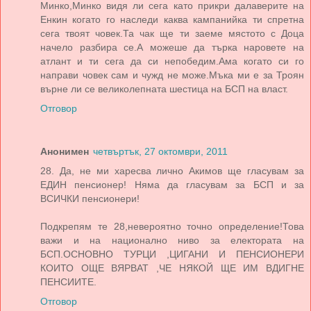
Минко,Минко видя ли сега като прикри далаверите на
Енкин когато го наследи каква кампанийка ти спретна
сега твоят човек.Та чак ще ти заеме мястото с Доца
начело разбира се.А можеше да търка наровете на
атлант и ти сега да си непобедим.Ама когато си го
направи човек сам и чужд не може.Мъка ми е за Троян
върне ли се великолепната шестица на БСП на власт.
Отговор
Анонимен
четвъртък, 27 октомври, 2011
28. Да, не ми харесва лично Акимов ще гласувам за
ЕДИН пенсионер! Няма да гласувам за БСП и за
ВСИЧКИ пенсионери!
Подкрепям те 28,невероятно точно определение!Това
важи и на национално ниво за електората на
БСП.ОСНОВНО ТУРЦИ ,ЦИГАНИ И ПЕНСИОНЕРИ
КОИТО ОЩЕ ВЯРВАТ ,ЧЕ НЯКОЙ ЩЕ ИМ ВДИГНЕ
ПЕНСИИТЕ.
Отговор