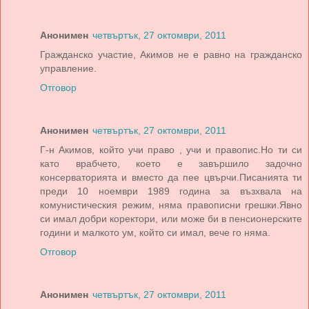
Анонимен
четвъртък, 27 октомври, 2011
Гражданско участие, Акимов не е равно на гражданско
управление.
Отговор
Анонимен
четвъртък, 27 октомври, 2011
Г-н Акимов, който учи право , учи и правопис.Но ти си
като врабчето, което е завършило задочно
консерваторията и вместо да пее цвърчи.Писанията ти
преди 10 ноември 1989 година за възхвала на
комунистическия режим, няма правописни грешки.Явно
си имал добри коректори, или може би в пенсионерските
години и малкото ум, който си имал, вече го няма.
Отговор
Анонимен
четвъртък, 27 октомври, 2011