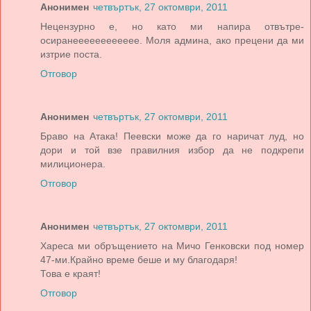
Анонимен
четвъртък, 27 октомври, 2011
Нецензурно е, но като ми напира отвътре-
осиранееееееееееее. Моля админа, ако прецени да ми
изтрие поста.
Отговор
Анонимен
четвъртък, 27 октомври, 2011
Браво на Атака! Пеевски може да го наричат луд, но
дори и той взе правилния избор да не подкрепи
милиционера.
Отговор
Анонимен
четвъртък, 27 октомври, 2011
Хареса ми обръщението на Мичо Генковски под номер
47-ми.Крайно време беше и му благодаря!
Това е краят!
Отговор