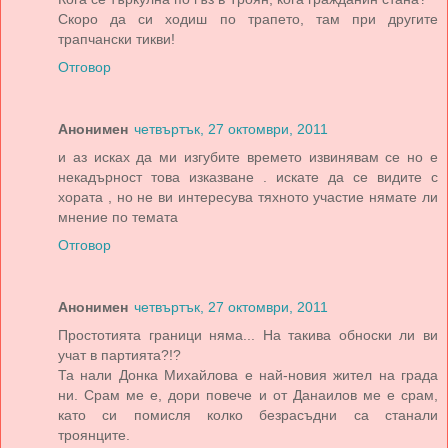
Скоро да си ходиш по трапето, там при другите
трапчански тикви!
Отговор
Анонимен
четвъртък, 27 октомври, 2011
и аз исках да ми изгубите времето извинявам се но е
некадърност това изказване . искате да се видите с
хората , но не ви интересува тяхното участие нямате ли
мнение по темата
Отговор
Анонимен
четвъртък, 27 октомври, 2011
Простотията граници няма... На такива обноски ли ви
учат в партията?!?
Та нали Донка Михайлова е най-новия жител на града
ни. Срам ме е, дори повече и от Данаилов ме е срам,
като си помисля колко безрасъдни са станали
троянците.