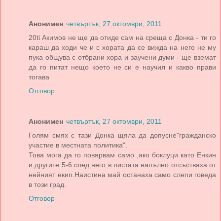
Анонимен
четвъртък, 27 октомври, 2011
20ti Акимов не ще да отиде сам на среща с Донка - ти го
караш да ходи че и с хората да се вижда на него не му
пука общува с отбрани хора и заучени думи - ще вземат
да го питат нещо което не си е научил и какво прави
тогава
Отговор
Анонимен
четвъртък, 27 октомври, 2011
Голям смях с тази Донка щяла да допусне"гражданско
участие в местната политика".
Това мога да го повярвам само ,ако боклуци като Енкин
и другите 5-6 след него в листата напълно отсъстваха от
нейният екип.Наистина май останаха само слепи говеда
в този град.
Отговор