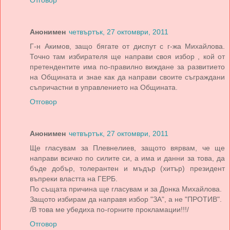
Отговор
Анонимен
четвъртък, 27 октомври, 2011
Г-н Акимов, защо бягате от диспут с г-жа Михайлова.
Точно там избирателя ще направи своя избор , кой от
претендентите има по-правилно виждане за развитието
на Общината и знае как да направи своите съграждани
съпричастни в управлението на Общината.
Отговор
Анонимен
четвъртък, 27 октомври, 2011
Ще гласувам за Плевнелиев, защото вярвам, че ще
направи всичко по силите си, а има и данни за това, да
бъде добър, толерантен и мъдър (хитър) президент
въпреки властта на ГЕРБ.
По същата причина ще гласувам и за Донка Михайлова.
Защото избирам да направя избор "ЗА", а не "ПРОТИВ".
/В това ме убедиха по-горните прокламации!!!/
Отговор