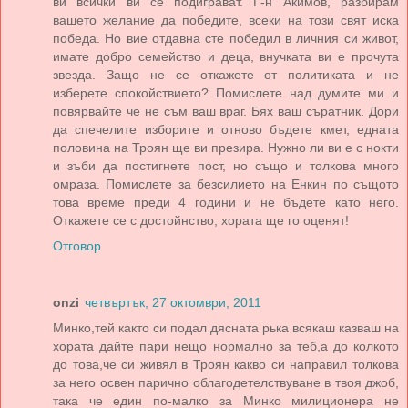
ви всички ви се подиграват. Г-н Акимов, разбирам
вашето желание да победите, всеки на този свят иска
победа. Но вие отдавна сте победил в личния си живот,
имате добро семейство и деца, внучката ви е прочута
звезда. Защо не се откажете от политиката и не
изберете спокойствието? Помислете над думите ми и
повярвайте че не съм ваш враг. Бях ваш съратник. Дори
да спечелите изборите и отново бъдете кмет, едната
половина на Троян ще ви презира. Нужно ли ви е с нокти
и зъби да постигнете пост, но също и толкова много
омраза. Помислете за безсилието на Енкин по същото
това време преди 4 години и не бъдете като него.
Откажете се с достойнство, хората ще го оценят!
Отговор
onzi
четвъртък, 27 октомври, 2011
Минко,тей както си подал дясната рька всякаш казваш на
хората дайте пари нещо нормално за теб,а до колкото
до това,че си живял в Троян какво си направил толкова
за него освен парично облагодетелствуване в твоя джоб,
така че един по-малко за Минко милиционера не