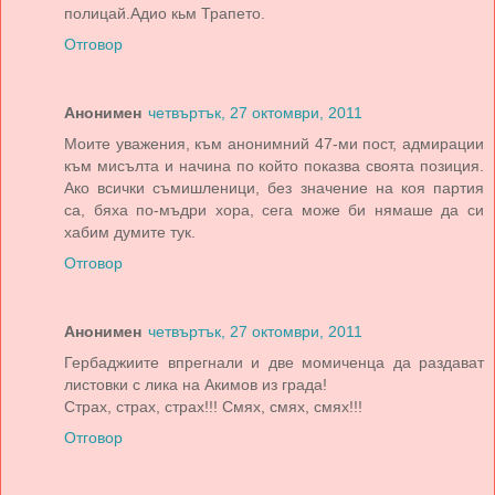
полицай.Адио кьм Трапето.
Отговор
Анонимен
четвъртък, 27 октомври, 2011
Моите уважения, към анонимний 47-ми пост, адмирации
към мисълта и начина по който показва своята позиция.
Ако всички съмишленици, без значение на коя партия
са, бяха по-мъдри хора, сега може би нямаше да си
хабим думите тук.
Отговор
Анонимен
четвъртък, 27 октомври, 2011
Гербаджиите впрегнали и две момиченца да раздават
листовки с лика на Акимов из града!
Страх, страх, страх!!! Смях, смях, смях!!!
Отговор