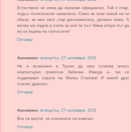
Естествено че няма да призове официално. Той е стар,
подъл политически хамелеон. Само че тези никой не ги
обича. за мен като стар дясномислещ, дилема няма. А
милко ми падна в очите за кой ли път. Няма втори път да
му се вържа на глупостите!
Отговор
Анонимен
четвъртък, 27 октомври, 2011
Не е възможно в Троян да има толкова много
компютърно грамотни бабички. Извода е- тук се
подвизават хората на Милко Станчев! И някой друг
платен драскач...
Отговор
Анонимен
четвъртък, 27 октомври, 2011
Все си мисля, че платените са повечко.
Отговор