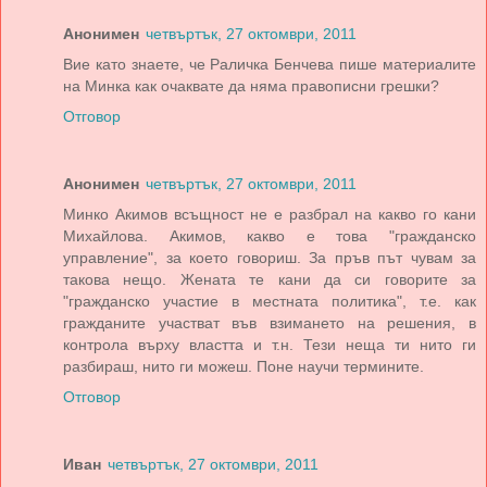
Анонимен
четвъртък, 27 октомври, 2011
Вие като знаете, че Раличка Бенчева пише материалите
на Минка как очаквате да няма правописни грешки?
Отговор
Анонимен
четвъртък, 27 октомври, 2011
Минко Акимов всъщност не е разбрал на какво го кани
Михайлова. Акимов, какво е това "гражданско
управление", за което говориш. За пръв път чувам за
такова нещо. Жената те кани да си говорите за
"гражданско участие в местната политика", т.е. как
гражданите участват във взимането на решения, в
контрола върху властта и т.н. Тези неща ти нито ги
разбираш, нито ги можеш. Поне научи термините.
Отговор
Иван
четвъртък, 27 октомври, 2011