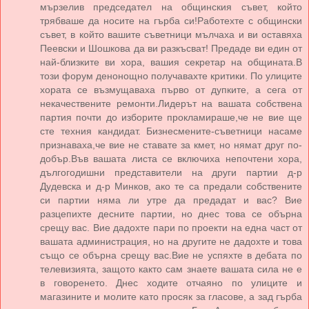
мързелив председател на общинския съвет, който
трябваше да носите на гърба си!Работехте с общински
съвет, в който вашите съветници мълчаха и ви оставяха
Пеевски и Шошкова да ви разкъсват! Предаде ви един от
най-близките ви хора, вашия секретар на общината.В
този форум денонощно получавахте критики. По улиците
хората се възмущаваха първо от дупките, а сега от
некачествените ремонти.Лидерът на вашата собствена
партия почти до изборите прокламираше,че не вие ще
сте техния кандидат. Бизнесмените-съветници насаме
признаваха,че вие не ставате за кмет, но нямат друг по-
добър.Във вашата листа се включиха непочтени хора,
дългогодишни представители на други партии д-р
Дудевска и д-р Минков, ако те са предали собствените
си партии няма ли утре да предадат и вас? Вие
разцепихте десните партии, но днес това се обърна
срещу вас. Вие дадохте пари по проекти на една част от
вашата администрация, но на другите не дадохте и това
също се обърна срещу вас.Вие не успяхте в дебата по
телевизията, защото както сам знаете вашата сила не е
в говоренето. Днес ходите отчаяно по улиците и
магазините и молите като просяк за гласове, а зад гърба