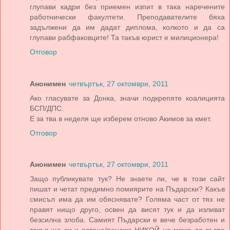
глупави кадри без приемен изпит в така наречените
работнически факултети. Преподавателите бяха
задължени да им дадат диплома, колкото и да са
глупави рабфаковците! Та такъв юрист е милиционера!
Отговор
Анонимен
четвъртък, 27 октомври, 2011
Ако гласувате за Донка, значи подкрепяте коалицията
БСП/ДПС.
Е за тва в неделя ще изберем отново Акимов за кмет.
Отговор
Анонимен
четвъртък, 27 октомври, 2011
Защо публикувате тук? Не знаете ли, че в този сайт
пишат и четат предимно помиярите на Пъдарски? Какъв
смисъл има да им обяснявате? Голяма част от тях не
правят нищо друго, освен да висят тук и да изливат
безсилна злоба. Самият Пъдарски е вече безработен и