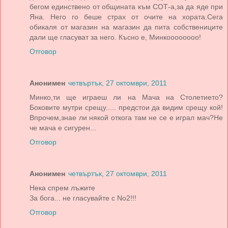
бегом единствено от общината към СОТ-а,за да яде при
Яна. Него го беше страх от очите на хората.Сега
обикаля от магазин на магазин да пита собствениците
дали ще гласуват за него. Късно е, Минкоооооооо!
Отговор
Анонимен
четвъртък, 27 октомври, 2011
Минко,ти ще играеш ли на Мача на Столетието?
Боковите мутри срещу..... предстои да видим срещу кой!
Впрочем,знае ли някой откога там не се е играл мач?Не
че мача е сигурен...
Отговор
Анонимен
четвъртък, 27 октомври, 2011
Нека спрем лъжите
За бога... не гласувайте с No2!!!
Отговор