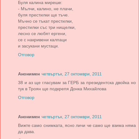
Буля калина миреше:
- Мълчи, калино, не плачи,
буля престилки ще тъче.
Мъчно се тъкат престилки,
престилки със три нищелки,
лесно се любят ергени,
се с накривени калпаци
и засукани мустаци.
Отговор
Анонимен
четвъртък, 27 октомври, 2011
38 и аз ще гласувам за ГЕРБ за президентска двойка но
тук в Троян ще подкрепя Донка Михайлова
Отговор
Анонимен
четвъртък, 27 октомври, 2011
Вижте само снимката, ясно личи че само ще взима няма
да дава.