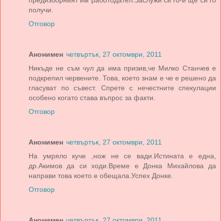
предизборният им работодател.Заслужи си го-и ще си го
получи.
Отговор
Анонимен
четвъртък, 27 октомври, 2011
Никъде не съм чул да има призив,че Милко Станчев е
подкрепил червените. Това, което знам е че е решено да
гласуват по съвест. Спрете с нечестните спекулации
особено когато става въпрос за факти.
Отговор
Анонимен
четвъртък, 27 октомври, 2011
На умряло куче ,нож не се вади.Истината е една,
др.Акимов да си ходи.Време е Донка Михайлова да
направи това което е обещала.Успех Донке.
Отговор
Анонимен
четвъртък, 27 октомври, 2011