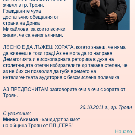
живял в гр. Троян.
Гражданите чуха
достатъчно обещания от
страна на Донка
Михайлова, за които всички
знаем, че са неизпълними.
ЛЕСНО Е ДА ЛЪЖЕШ ХОРАТА, когато знаеш, че няма
да живееш в този град! Аз не мога да го направя!
Демагогията и високопарната реторика в духа на
столетницата отегчи избирателите до такава степен, че
аз не бих си позволил да губя времето на
интелигентната аудитория с безсмислена полемика.
АЗ ПРЕДПОЧИТАМ разговорите очи в очи с хората от
Троян.
26.10.2011 г., гр. Троян
С уважение:
Минко Акимов
- кандидат за кмет
на община Троян от ПП „ГЕРБ”
Начало