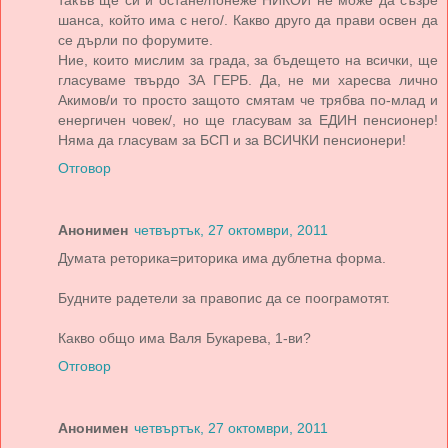
такъв ще си и остане/понеже НИКОЙ не може да съзре
шанса, който има с него/. Какво друго да прави освен да
се дърли по форумите.
Ние, които мислим за града, за бъдещето на всички, ще
гласуваме твърдо ЗА ГЕРБ. Да, не ми харесва лично
Акимов/и то просто защото смятам че трябва по-млад и
енергичен човек/, но ще гласувам за ЕДИН пенсионер!
Няма да гласувам за БСП и за ВСИЧКИ пенсионери!
Отговор
Анонимен
четвъртък, 27 октомври, 2011
Думата реторика=риторика има дублетна форма.
Будните радетели за правопис да се поограмотят.
Какво общо има Валя Букарева, 1-ви?
Отговор
Анонимен
четвъртък, 27 октомври, 2011