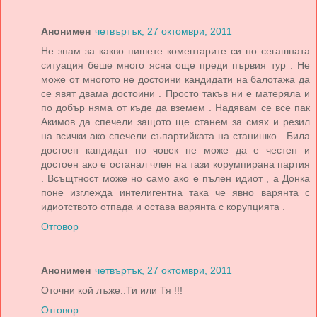
Анонимен
четвъртък, 27 октомври, 2011
Не знам за какво пишете коментарите си но сегашната
ситуация беше много ясна още преди първия тур . Не
може от многото не достоини кандидати на балотажа да
се явят двама достоини . Просто такъв ни е матеряла и
по добър няма от къде да вземем . Надявам се все пак
Акимов да спечели защото ще станем за смях и резил
на всички ако спечели съпартийката на станишко . Била
достоен кандидат но човек не може да е честен и
достоен ако е останал член на тази корумпирана партия
. Всъщтност може но само ако е пълен идиот , а Донка
поне изглежда интелигентна така че явно варянта с
идиотството отпада и остава варянта с корупцията .
Отговор
Анонимен
четвъртък, 27 октомври, 2011
Оточни кой лъже..Ти или Тя !!!
Отговор