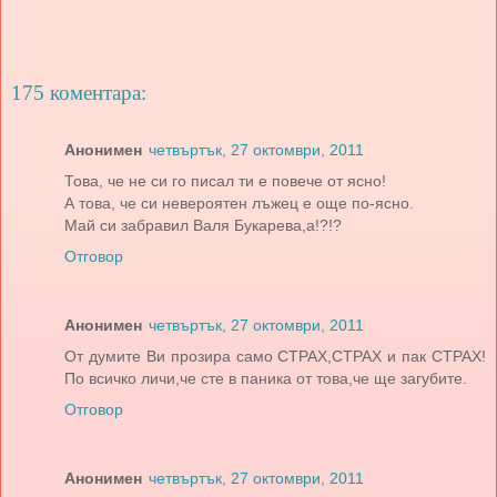
175 коментара:
Анонимен
четвъртък, 27 октомври, 2011
Това, че не си го писал ти е повече от ясно!
А това, че си невероятен лъжец е още по-ясно.
Май си забравил Валя Букарева,а!?!?
Отговор
Анонимен
четвъртък, 27 октомври, 2011
От думите Ви прозира само СТРАХ,СТРАХ и пак СТРАХ!
По всичко личи,че сте в паника от това,че ще загубите.
Отговор
Анонимен
четвъртък, 27 октомври, 2011