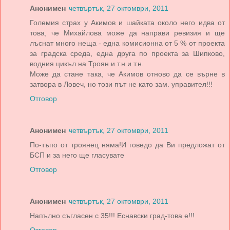
Анонимен
четвъртък, 27 октомври, 2011
Големия страх у Акимов и шайката около него идва от
това, че Михайлова може да направи ревизия и ще
лъснат много неща - една комисионна от 5 % от проекта
за градска среда, една друга по проекта за Шипково,
водния цикъл на Троян и т.н и т.н.
Може да стане така, че Акимов отново да се върне в
затвора в Ловеч, но този път не като зам. управител!!!
Отговор
Анонимен
четвъртък, 27 октомври, 2011
По-тъпо от троянец няма!И говедо да Ви предложат от
БСП и за него ще гласувате
Отговор
Анонимен
четвъртък, 27 октомври, 2011
Напълно съгласен с 35!!! Еснавски град-това е!!!