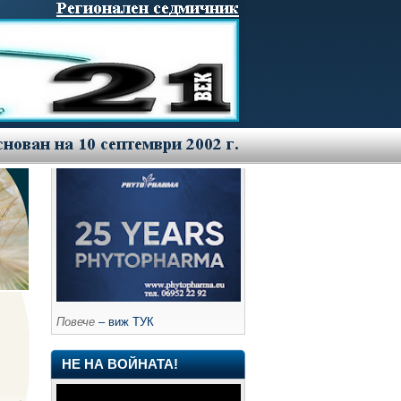
Повече
– виж ТУК
НЕ НА ВОЙНАТА!