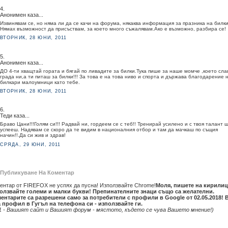
4.
Анонимен каза...
Извинявам се, но няма ли да се качи на форума, някаква информация за празника на билк
Нямах възможност да присъствам, за което много съжалявам.Ако е възможно, разбира се!
ВТОРНИК, 28 ЮНИ, 2011
5.
Анонимен каза...
ДО 4-ти хващтай гората и бягай по ливадите за билки.Тука пише за наше момче ,което сла
града ни,а ти питаш за билки!!! За това е на това ниво и спорта и държава благодарение 
билкари малоумници като тебе.
ВТОРНИК, 28 ЮНИ, 2011
6.
Теди каза...
Браво Цани!!!Голям си!!! Радвай ни, гордеем се с теб!! Тренирай усилено и с твоя талант 
успееш. Надявам се скоро да те видим в националния отбор и там да мачкаш по същия
начин!!.Да си жив и здрав!
СРЯДА, 29 ЮНИ, 2011
Публикуване На Коментар
ентар от FIREFOX не успях да пусна! Използвайте Chrome!
Моля, пишете на кирилиц
олзвайте големи и малки букви! Препинателните знаци също са желателни.
ентарите са разрешени само за потребители с профили в Google от 02.05.2018! 
 профил в Гугъл на телефона си - използвайте ги.
1 - Вашият сайт и Вашият форум - мястото, където се чува Вашето мнение!)