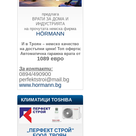
предлага
ВРАТИ ЗА ДОМА И
ИНДУСТРИЯТА
на прочутата немска фирма
HÖRMANN
И в Троян – немско качество
на достъпни цени!
Топ оферта:
Автоматична гаражна врата от
1089 евро
За контакти:
0894/490900
perfektstroi@mail.bg
www.hormann.bg
КЛИМАТИЦИ TOSHIBA
„ПЕРФЕКТ СТРОЙ“
ЕООД, ТРОЯН