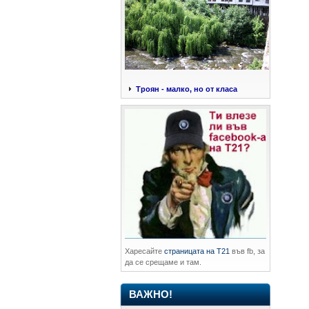
Троян - малко, но от класа
Харесайте
страницата на Т21
във fb, за
да се срещаме и там.
ВАЖНО!