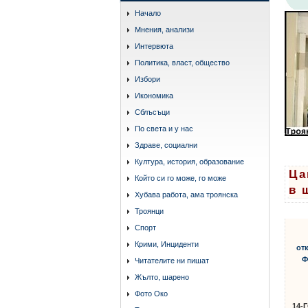
Начало
Мнения, анализи
Интервюта
Политика, власт, общество
Избори
Икономика
Сблъсъци
По света и у нас
Здраве, социални
Култура, история, образование
Ца
Който си го може, го може
в 
Хубава работа, ама троянска
Троянци
Спорт
Крими, Инциденти
от
Ф
Читателите ни пишат
Жълто, шарено
Фото Око
14-