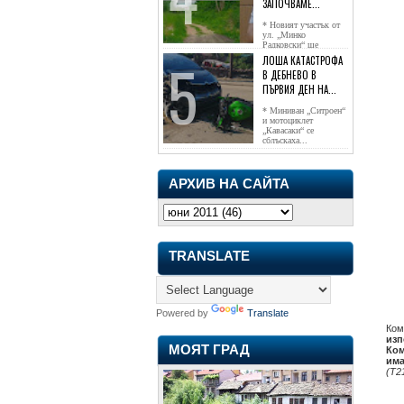
ЗАПОЧВАМЕ...
* Новият участък от
ул. „Минко
Радковски“ ще
достигне жк...
ЛОША КАТАСТРОФА
В ДЕБНЕВО В
ПЪРВИЯ ДЕН НА...
* Миниван „Ситроен“
и мотоциклет
„Кавасаки“ се
сблъскаха...
АРХИВ НА САЙТА
TRANSLATE
Powered by
Translate
Ком
изп
МОЯТ ГРАД
Ком
има
(Т2