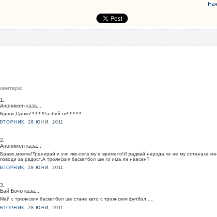
Нач
ментара:
1.
Анонимен каза...
Браво,Цанко!!!!!!!!!Разбий ги!!!!!!!!!!
ВТОРНИК, 28 ЮНИ, 2011
2.
Анонимен каза...
Браво,момче!Тренирай и учи яко-сега му е времето!И радвай народа,че не му останаха мн
поводи за радост.А троянския баскетбол ще го има ли наесен?
ВТОРНИК, 28 ЮНИ, 2011
3.
Бай Бочо каза...
Май с троянския баскетбол ще стане като с троянския футбол.....
ВТОРНИК, 28 ЮНИ, 2011