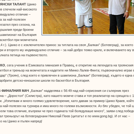
ЯНСКИ ТАЛАНТ
Цанко
в спечели най-високото
видуално отличие –
а за най-полезен
езател през сезона, на
ършилия преди броени
 шампионат на България
аскетбол при момчетата
14 г.). Цанко е с изключителен принос за титлата на своя „Балкан” (Ботевград), за което
ри и второто му индивидуално отличие – за най-добро тежко крило, и включването му 
лната петица на първенството.
НКО
, сега ученик в Езиковата гимназия в Правец, е откритие на легендата на троянския
етбол и треньор на момчетата и кадетите ни Минко Лалев-Финта; първоначално играе 
дар” (Троян), след което е привлечен в шампиона „Балкан” (Ботевград), където е една 
добрите детско-юношески школи по баскетбол в България.
 ФИНАЛНИЯ МАЧ
„Балкан” надделява с 56:49 над най-сериозния си съперник през
на – „Доростол” (Силистра), като нашето момче става и топ реализатор на срещата с 
и. „Изпитвам и много голямо удовлетворение, като давам за пример Цанко Краев, койт
а най-полезен на турнира и има много по-големи възможности. Аз бях убеден, че той 
ели това отличие, въпреки че през годината той боледуваше много”, заяви след побед
л треньорът на ботевградчани Николай Пеев (цитатът е по www.gong.bg). И от нас –
о на Цанко и пълен напред!