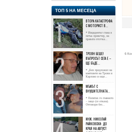
ТОП 5 НА МЕСЕЦА
ВТОРА КАТАСТРОФА
С МОТОРИСТ В...
* Инцидентът стана в
петък привечер, на
правата отсечка...
ТРОЯН БЕШЕ!
6 Ко
ВЪПРОСЪТ СЕГА Е –
ЩЕ БЪДЕ...
* „Бих предложил на
кметовете на Троян и
Карлово и още...
МЪЖЪТ С
ВНУШИТЕЛНАТА...
* Попитах го главното
– защо (се отказа).
Отговори без...
ИНЖ. НИКОЛАЙ
РАЙКОВСКИ: ДО
КРАЯ НА АВГУСТ