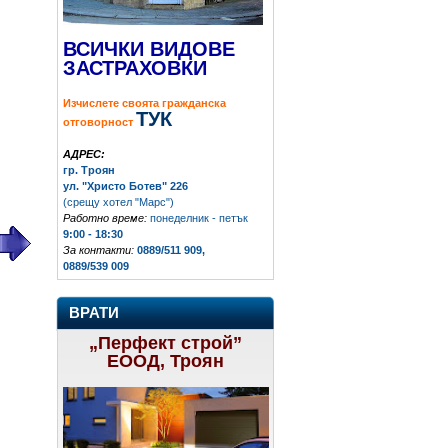
ВСИЧКИ ВИДОВЕ
ЗАСТРАХОВКИ
Изчислете своята гражданска
ТУК
отговорност
АДРЕС:
гр. Троян
ул. "Христо Ботев" 226
(срещу хотел "Марс")
Работно време:
понеделник - петък
9:00 - 18:30
За контакти:
0889/511 909,
0889/539 009
ВРАТИ
„Перфект строй”
ЕООД, Троян