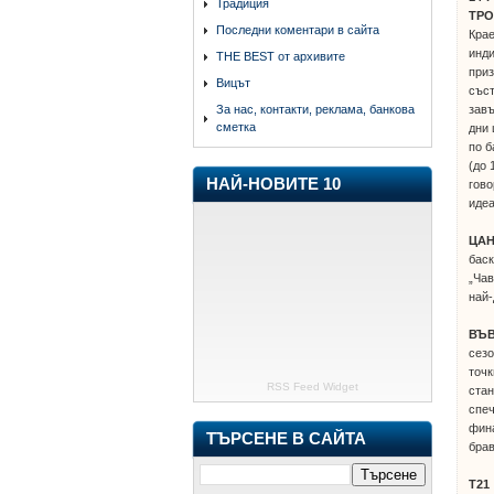
Традиция
ТРО
Последни коментари в сайта
Крае
инди
THE BEST от архивите
приз
Вицът
съст
зав
За нас, контакти, реклама, банкова
сметка
дни
по б
(до 
НАЙ-НОВИТЕ 10
гово
идеа
ЦА
баск
„Чав
най-
ВЪВ
сезо
точк
RSS Feed Widget
стан
спеч
фина
ТЪРСЕНЕ В САЙТА
брав
Т21