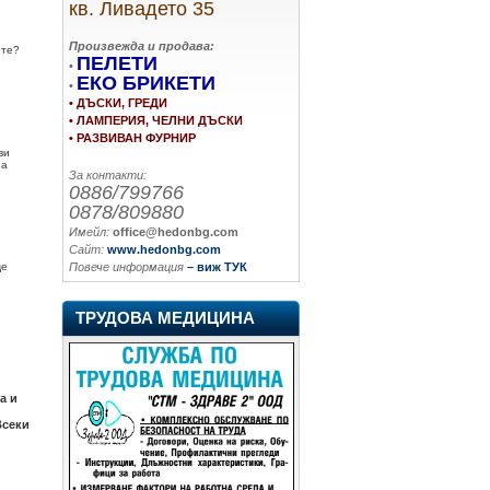
кв. Ливадето 35
Произвежда и продава:
ите?
ПЕЛЕТИ
•
ЕКО БРИКЕТИ
•
• ДЪСКИ, ГРЕДИ
• ЛАМПЕРИЯ, ЧЕЛНИ ДЪСКИ
• РАЗВИВАН ФУРНИР
ви
на
За контакти:
0886/799766
0878/809880
Имейл:
office@hedonbg.com
Сайт:
www.hedonbg.com
Повече информация
– виж ТУК
ще
ТРУДОВА МЕДИЦИНА
а и
Всеки