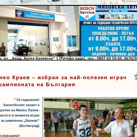
нко Краев – избран за най-полезен играч
Ю
2
шампионата на България
* 14-годишният
баскетболен талант е
критие на Минко Лалев-
инта и в момента играе
за шампиона „Балкан”
(Ботевград)
ГОДИШНИЯТ