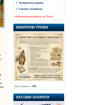
Телефонни кодове
Спешни телефони
Интерактивна карта на Троян
ВИНПРОМ ТРОЯН
в
в
от
19
о
ще
Виж повече
– ТУК
ния
КАСОВИ АПАРАТИ